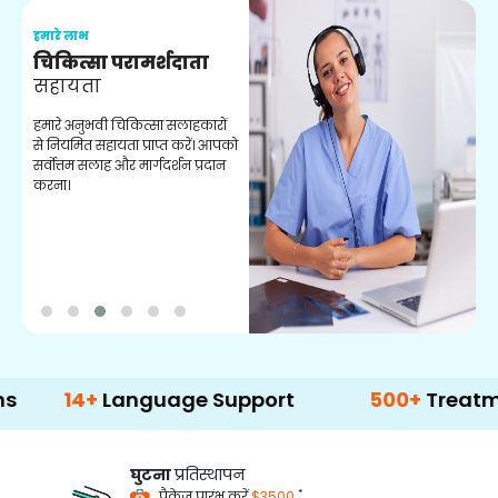
हमारे लाभ
ह
चिकित्सा परामर्शदाता
सहायता
व
हमारे अनुभवी चिकित्सा सलाहकारों
ब
से नियमित सहायता प्राप्त करें। आपको
व
सर्वोत्तम सलाह और मार्गदर्शन प्रदान
ह
करना।
ऑ
14+
Language Support
500+
Treatment Op
घुटना
प्रतिस्थापन
*
पैकेज प्रारंभ करें
$3500