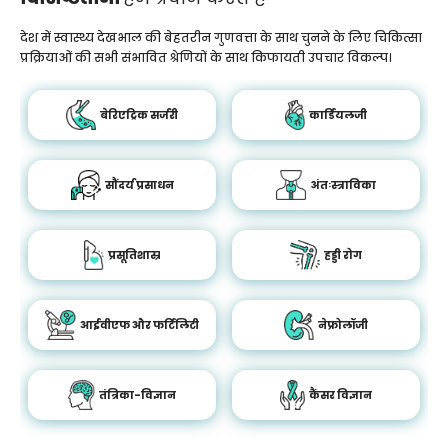
देश में स्वास्थ्य देखभाल की बेहतरीन गुणवत्ता के साथ चुनने के लिए चिकित्सा
प्रक्रियाओं की सभी संभावित श्रेणियों के साथ किफायती उपचार विकल्प।
बेरिएट्रिक सर्जरी
कार्डियलजी
सौंदर्य प्रसाधन
अंतःस्त्राविका
प्रसूतिशास्र
हड्डी रोग
आईवीएफ और फर्टिलिटी
नेफ्रोलॉजी
तंत्रिका-विज्ञान
कैंसर विज्ञान