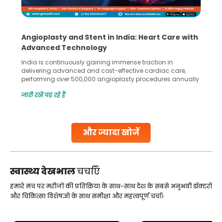
Angioplasty and Stent in India: Heart Care with
Advanced Technology
India is continuously gaining immense traction in
delivering advanced and cost-effective cardiac care,
performing over 500,000 angioplasty procedures annually
with a success rate exceeding 90%. Patients across the
जारी रखें पढ़ रहे हैं
globe are searching for treatments like angioplasty and
stent placement in Indian hospitals, owing to the
combination of high-quality care and affordability.
Studies, such as one published
और ज्यादा खोजें
Continue Reading
स्वास्थ्य देखभाल
चर्चाएँ
हमारे मंच पर मरीजों की प्रतिक्रिया के साथ-साथ देश के सबसे अनुभवी डॉक्टरों
और चिकित्सा विशेषज्ञों के साथ समीक्षा और महत्वपूर्ण चर्चा।