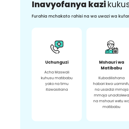
Inavyofanya kazi
kukus
Furahia mchakato rahisi na wa uwazi wa kufan
Uchunguzi
Mshauri wa
Matibabu
Acha Maswali
kuhusu matibabu
Kubadilishana
yako na timu
habari kwa uaminif
itawasiliana
na usaidizi mmoja
mmoja unaotolew
na mshauri wetu w
matibabu