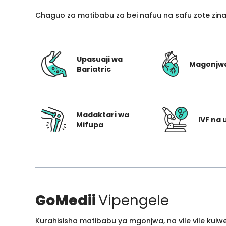
Chaguo za matibabu za bei nafuu na safu zote zin
Upasuaji wa
Magonjw
Bariatric
Madaktari wa
IVF na 
Mifupa
GoMedii
Vipengele
Kurahisisha matibabu ya mgonjwa, na vile vile kui