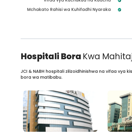
Mchakato Rahisi wa Kuhifadhi Nyaraka
Hospitali Bora
Kwa Mahitaj
JCI & NABH hospitali zilizoidhinishwa na vifaa vya
bora wa matibabu.