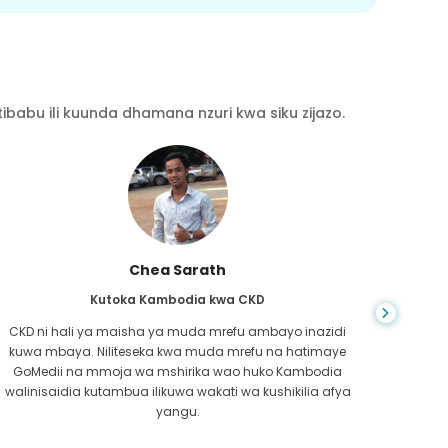
babu ili kuunda dhamana nzuri kwa siku zijazo.
Chea Sarath
Kutoka Kambodia kwa CKD
CKD ni hali ya maisha ya muda mrefu ambayo inazidi
kuwa mbaya. Niliteseka kwa muda mrefu na hatimaye
nilip
GoMedii na mmoja wa mshirika wao huko Kambodia
kwe
walinisaidia kutambua ilikuwa wakati wa kushikilia afya
kufa
yangu.