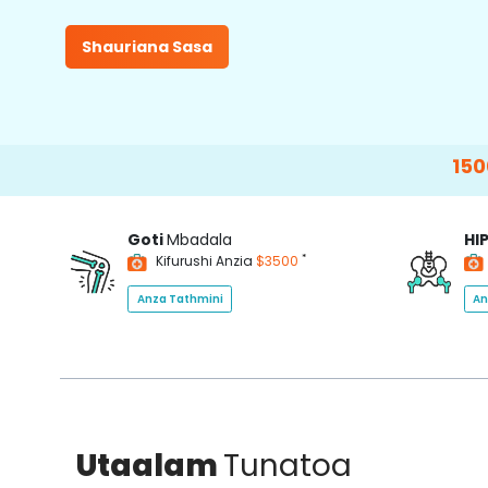
Shauriana Sasa
15000+
Happy
Goti
Mbadala
HI
*
Kifurushi Anzia
$3500
Anza Tathmini
An
Utaalam
Tunatoa