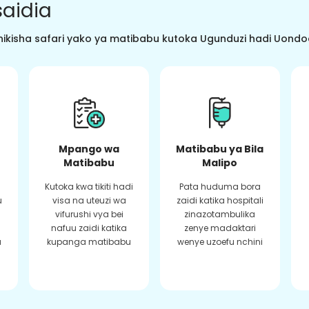
aidia
ikisha safari yako ya matibabu kutoka Ugunduzi hadi Uondoaj
Mpango wa
Matibabu ya Bila
Matibabu
Malipo
Kutoka kwa tikiti hadi
Pata huduma bora
u
visa na uteuzi wa
zaidi katika hospitali
vifurushi vya bei
zinazotambulika
a
nafuu zaidi katika
zenye madaktari
a
kupanga matibabu
wenye uzoefu nchini