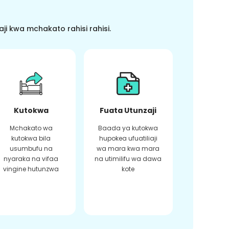
i kwa mchakato rahisi rahisi.
Kutokwa
Fuata Utunzaji
Mchakato wa
Baada ya kutokwa
kutokwa bila
hupokea ufuatiliaji
usumbufu na
wa mara kwa mara
nyaraka na vifaa
na utimilifu wa dawa
vingine hutunzwa
kote