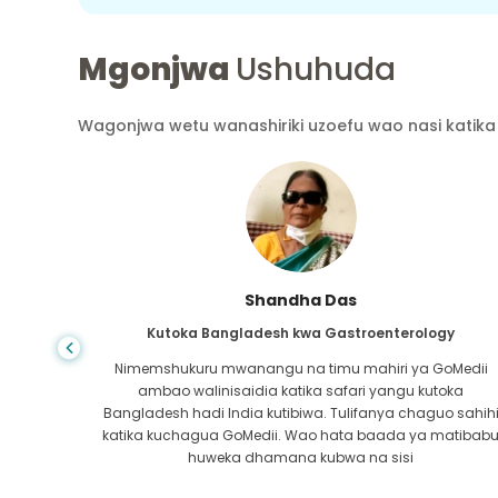
Mgonjwa
Ushuhuda
Wagonjwa wetu wanashiriki uzoefu wao nasi katika 
Shandha Das
Kutoka Bangladesh kwa Gastroenterology
ra wa
Nimemshukuru mwanangu na timu mahiri ya GoMedii
atikana
ambao walinisaidia katika safari yangu kutoka
 safu ya
Bangladesh hadi India kutibiwa. Tulifanya chaguo sahih
ra kwa
katika kuchagua GoMedii. Wao hata baada ya matibab
i!
huweka dhamana kubwa na sisi