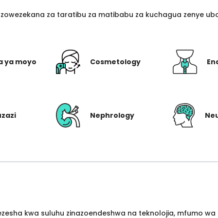
azowezekana za taratibu za matibabu za kuchagua zenye ubo
a ya moyo
Cosmetology
En
uzazi
Nephrology
Ne
wezesha kwa suluhu zinazoendeshwa na teknolojia, mfumo wa 