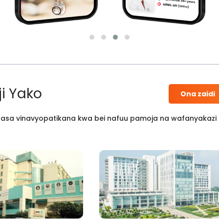
i Yako
Ona zaidi
 kisasa vinavyopatikana kwa bei nafuu pamoja na wafanyakazi