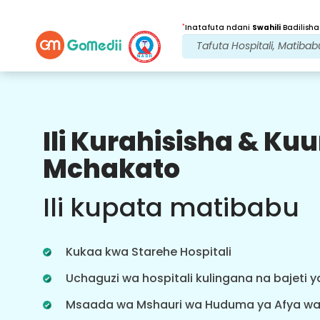
*
Inatafuta ndani
Swahili
Badilisha
Ili Kurahisisha & K
Faida Zetu
Mchakato
Baada ya
Matibabu
ufuatiliaji
Ili kupata matibabu
wa huduma
Pata usaidizi wa matibabu na
mgonjwa wa 24x7 na timu yetu
Kukaa kwa Starehe Hospitali
inayoshughulikia masuala yako kila
wakati. Taarifa za mara kwa mara
Uchaguzi wa hospitali kulingana na bajeti 
kuhusu mahitaji yako ya matibabu.
Msaada wa Mshauri wa Huduma ya Afya w