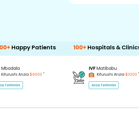
 Patients
100+
Hospitals & Clinics
50
P
Mbadala
IVF
Matibabu
*
Kifurushi Anzia
$4000
Kifurushi Anzia
$3200
za Tathmini
Anza Tathmini