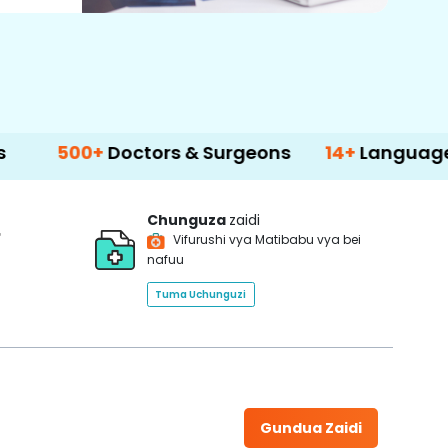
0+
Doctors & Surgeons
14+
Language Support
Chunguza
zaidi
*
Vifurushi vya Matibabu vya bei
nafuu
Tuma Uchunguzi
Gundua Zaidi