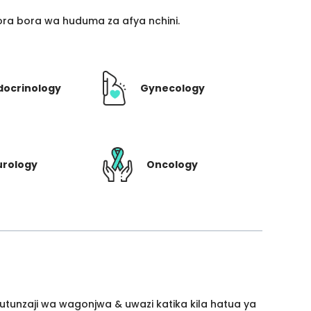
ra bora wa huduma za afya nchini.
docrinology
Gynecology
urology
Oncology
utunzaji wa wagonjwa & uwazi katika kila hatua ya