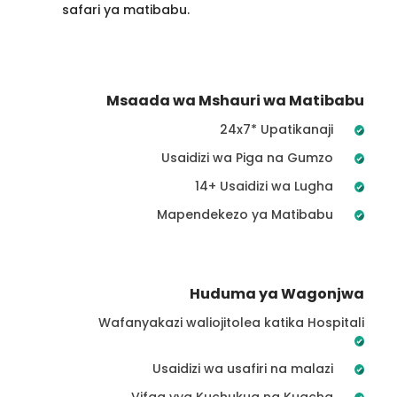
safari ya matibabu.
Msaada wa Mshauri wa Matibabu
24x7* Upatikanaji
Usaidizi wa Piga na Gumzo
14+ Usaidizi wa Lugha
Mapendekezo ya Matibabu
Huduma ya Wagonjwa
Wafanyakazi waliojitolea katika Hospitali
Usaidizi wa usafiri na malazi
Vifaa vya Kuchukua na Kuacha