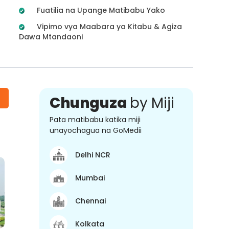
Fuatilia na Upange Matibabu Yako
Vipimo vya Maabara ya Kitabu & Agiza
Dawa Mtandaoni
Chunguza
by Miji
Pata matibabu katika miji
unayochagua na GoMedii
Delhi NCR
Mumbai
Chennai
Kolkata