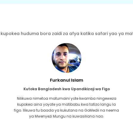
kupokea huduma bora zaidi za afya katika safari yao ya mati
Furkanul Islam
Kutoka Bangladesh kwa Upandikizaji wa Figo
Nilikuwa nimetoa matumaini yote kwamba ningeweza
kupokea aina yoyote ya matibabu kwa tatizo langu la
i
figo. Ilikuwa tu baada ya kukutana na GoMedii na neema
u
ya Mwenyezi Mungu na kuwasiliana nao.