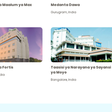
ya Maalum ya Max
Medanta Dawa
Gurugram
,
India
a Fortis
Taasisi ya Narayana ya Sayansi
ya Moyo
dia
Bangalore
,
India