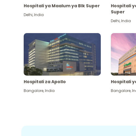
Hospitali ya Maalum ya Blk Super
Hospitali 
Super
Delhi
,
India
Delhi
,
India
Hospitali za Apollo
Hospitali y
Bangalore
,
India
Bangalore
,
In