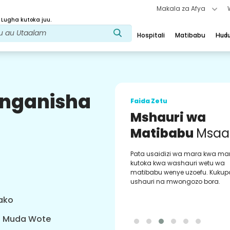
Makala za Afya
 Lugha kutoka juu.
Hospitali
Matibabu
Hud
uunganisha
Faida Zetu
Mshauri wa
Matibabu
Msaa
Pata usaidizi wa mara kwa ma
kutoka kwa washauri wetu wa
matibabu wenye uzoefu. Kukup
ushauri na mwongozo bora.
yako
a Muda Wote