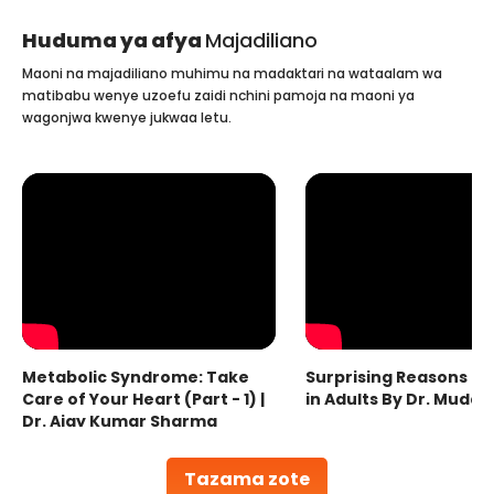
Huduma ya afya
Majadiliano
Maoni na majadiliano muhimu na madaktari na wataalam wa
matibabu wenye uzoefu zaidi nchini pamoja na maoni ya
wagonjwa kwenye jukwaa letu.
Metabolic Syndrome: Take
Surprising Reasons fo
Care of Your Heart (Part - 1) |
in Adults By Dr. Mudas
Dr. Ajay Kumar Sharma
Tazama zote