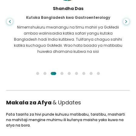
Shandha Das
Kutoka Bangladesh kwa Gastroenterology
Nimemshukuru mwanangu na timu mahiri ya GoMedii
ambao walinisaidia katika safari yangu kutoka
Bangladesh hadi India kutibiwa. Tulifanya chaguo sahihi
katika kuchagua GoMedii. Wao hata baada ya matibabu
huweka dhamana kubwa na sisi
Makala za Afya
& Updates
Pata taarifa za hivi punde kuhusu matibabu, taratibu, masharti
na mahitaji mengine muhimu ili kufanya maisha yako kuwa na
afya na bora.