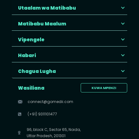
Utaalam wa Matibabu
Matibabu Maalum
Vipengele
Habari
Chagua Lugha
Wasiliana
KUWA MPENZI
connect@gomedii.com
(+91) 9311101477
96, block C, Sector 65, Noida,
Uttar Pradesh, 201301