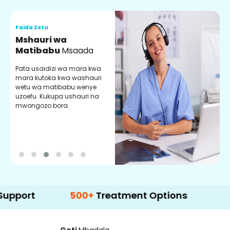
Faida Zetu
F
Mshauri wa
V
Matibabu
Msaada
U
Pata usaidizi wa mara kwa
U
mara kutoka kwa washauri
m
wetu wa matibabu wenye
z
uzoefu. Kukupa ushauri na
w
mwongozo bora.
b
500+
Treatment Options