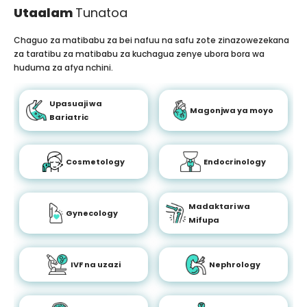
Utaalam
Tunatoa
Chaguo za matibabu za bei nafuu na safu zote zinazowezekana
za taratibu za matibabu za kuchagua zenye ubora bora wa
huduma za afya nchini.
Upasuaji wa
Magonjwa ya moyo
Bariatric
Cosmetology
Endocrinology
Madaktari wa
Gynecology
Mifupa
IVF na uzazi
Nephrology