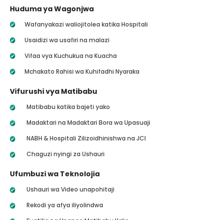
Huduma ya Wagonjwa
Wafanyakazi waliojitolea katika Hospitali
Usaidizi wa usafiri na malazi
Vifaa vya Kuchukua na Kuacha
Mchakato Rahisi wa Kuhifadhi Nyaraka
Vifurushi vya Matibabu
Matibabu katika bajeti yako
Madaktari na Madaktari Bora wa Upasuaji
NABH & Hospitali Zilizoidhinishwa na JCI
Chaguzi nyingi za Ushauri
Ufumbuzi wa Teknolojia
Ushauri wa Video unapohitaji
Rekodi ya afya iliyolindwa