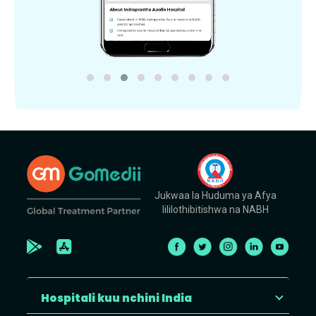
Jukwaa la Huduma ya Afya
lililothibitishwa na NABH
Hospitali kuu nchini India