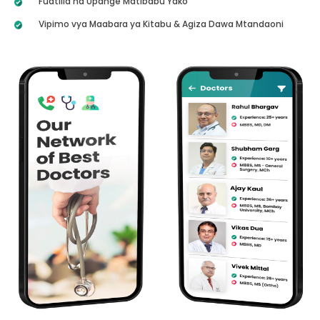
Fuatilia na Upange Matibabu Yako
Vipimo vya Maabara ya Kitabu & Agiza Dawa Mtandaoni