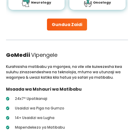
Neurology
Oncology
Gundua Zaidi
GoMedii
Vipengele
Kurahisisha matibabu ya mgonjwa, na vile vile kuiwezesha kwa
suluhu zinazoendeshwa na teknolojia, mfumo wa utunzaji wa
wagonjwa & uwazi katika kila hatua ya safari ya matibabu.
Msaada wa Mshauri wa Matibabu
24x7* Upatikanaji
Usaidizi wa Piga na Gumzo
14+ Usaidizi wa Lugha
Mapendekezo ya Matibabu