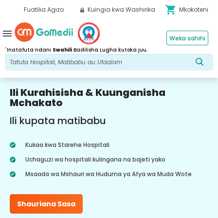
shopping_cart
Fuatilia Agizo
Kuingia kwa Washirika
Mkokoteni
menu
Weka sahihi
*
Inatafuta ndani
Swahili
Badilisha Lugha kutoka juu.
Ili Kurahisisha & Kuunganisha
Mchakato
Ili kupata matibabu
Kukaa kwa Starehe Hospitali
Uchaguzi wa hospitali kulingana na bajeti yako
Msaada wa Mshauri wa Huduma ya Afya wa Muda Wote
Shauriana Sasa