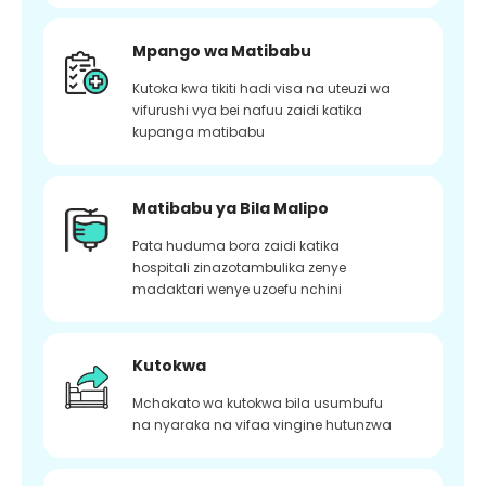
Mpango wa Matibabu
Kutoka kwa tikiti hadi visa na uteuzi wa
vifurushi vya bei nafuu zaidi katika
kupanga matibabu
Matibabu ya Bila Malipo
Pata huduma bora zaidi katika
hospitali zinazotambulika zenye
madaktari wenye uzoefu nchini
Kutokwa
Mchakato wa kutokwa bila usumbufu
na nyaraka na vifaa vingine hutunzwa