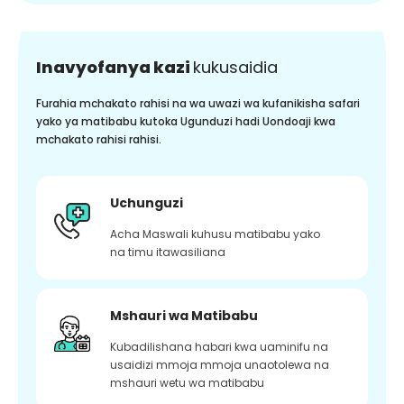
Inavyofanya kazi
kukusaidia
Furahia mchakato rahisi na wa uwazi wa kufanikisha safari
yako ya matibabu kutoka Ugunduzi hadi Uondoaji kwa
mchakato rahisi rahisi.
Uchunguzi
Acha Maswali kuhusu matibabu yako
na timu itawasiliana
Mshauri wa Matibabu
Kubadilishana habari kwa uaminifu na
usaidizi mmoja mmoja unaotolewa na
mshauri wetu wa matibabu