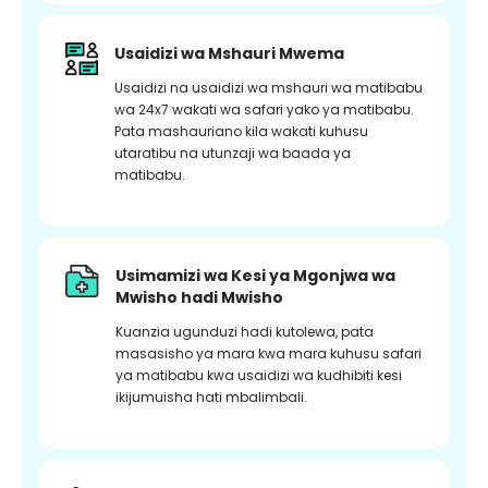
Usaidizi wa Mshauri Mwema
Usaidizi na usaidizi wa mshauri wa matibabu
wa 24x7 wakati wa safari yako ya matibabu.
Pata mashauriano kila wakati kuhusu
utaratibu na utunzaji wa baada ya
matibabu.
Usimamizi wa Kesi ya Mgonjwa wa
Mwisho hadi Mwisho
Kuanzia ugunduzi hadi kutolewa, pata
masasisho ya mara kwa mara kuhusu safari
ya matibabu kwa usaidizi wa kudhibiti kesi
ikijumuisha hati mbalimbali.