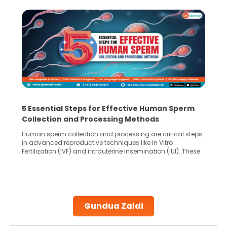
5 Essential Steps for Effective Human Sperm
Collection and Processing Methods
Human sperm collection and processing are critical steps
in advanced reproductive techniques like In Vitro
Fertilization (IVF) and intrauterine insemination (IUI). These
methods enable medical professionals to tackle fertility
challenges and help couples achieve their dream of
parenthood. Skilled technicians collect sperm using
specialized procedures to ensure optimal quality. Once
collected, they process the
Gundua Zaidi
Continue Reading