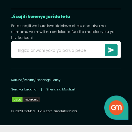
Jisajili kwenye jarida letu
Pata usajili wa bure kwa kidokezo chetu cha afya na
utimamu wa mwili na endelea kufuatilia matoleo yetu ya
hivi karibuni
Refund/Return/Exchange Policy
Sera ya faragha
|
Sheria na Masharti
© 2023 GoMedii. Haki zote zimehifadhiwa