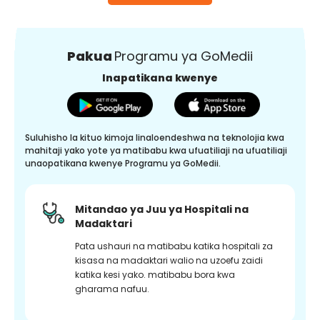
Pakua
Programu ya GoMedii
Inapatikana kwenye
Suluhisho la kituo kimoja linaloendeshwa na teknolojia kwa
mahitaji yako yote ya matibabu kwa ufuatiliaji na ufuatiliaji
unaopatikana kwenye Programu ya GoMedii.
Mitandao ya Juu ya Hospitali na
Madaktari
Pata ushauri na matibabu katika hospitali za
kisasa na madaktari walio na uzoefu zaidi
katika kesi yako. matibabu bora kwa
gharama nafuu.