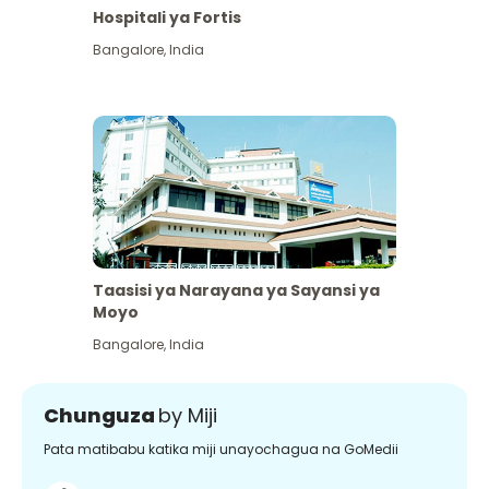
Hospitali ya Fortis
Bangalore
,
India
Taasisi ya Narayana ya Sayansi ya
Moyo
Bangalore
,
India
Chunguza
by Miji
Pata matibabu katika miji unayochagua na GoMedii