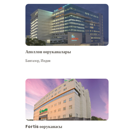
Аполлон ооруканалары
Көбүрөөк көрүү
Бангалор
,
Индия
Fortis ооруканасы