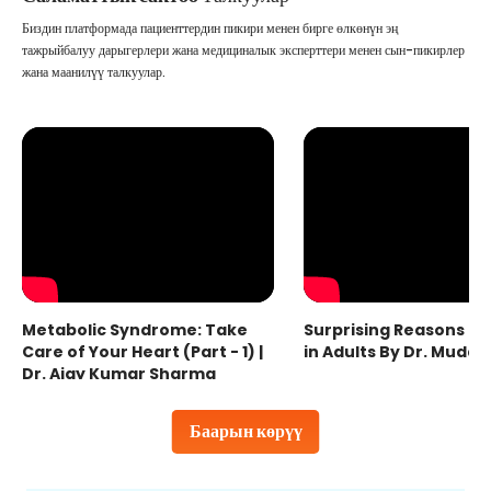
Биздин платформада пациенттердин пикири менен бирге өлкөнүн эң
тажрыйбалуу дарыгерлери жана медициналык эксперттери менен сын-пикирлер
жана маанилүү талкуулар.
Metabolic Syndrome: Take
Surprising Reasons fo
Care of Your Heart (Part - 1) |
in Adults By Dr. Mudas
Dr. Ajay Kumar Sharma
Баарын көрүү