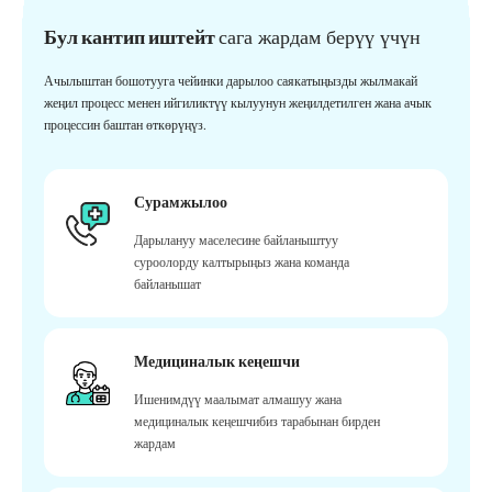
Бул кантип иштейт
сага жардам берүү үчүн
Ачылыштан бошотууга чейинки дарылоо саякатыңызды жылмакай
жеңил процесс менен ийгиликтүү кылуунун жеңилдетилген жана ачык
процессин баштан өткөрүңүз.
Сурамжылоо
Дарылануу маселесине байланыштуу
суроолорду калтырыңыз жана команда
байланышат
Медициналык кеңешчи
Ишенимдүү маалымат алмашуу жана
медициналык кеңешчибиз тарабынан бирден
жардам