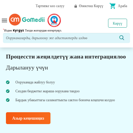
shopping_cart
Тартипке көз салуу
Өнөктөш Кирүү
Араба
menu
Кирүү
*
Издөө
Kyrgyz
Тилди жогорудан өзгөртүңүз.
Процессти жеңилдетүү жана интеграциялоо
Дарылануу үчүн
Ооруканада жайлуу болуу
Сиздин бюджетке жараша оорукана тандоо
Бардык убакыттагы саламаттыкты сактоо боюнча кеңешчи колдоо
Азыр кеңешиңиз