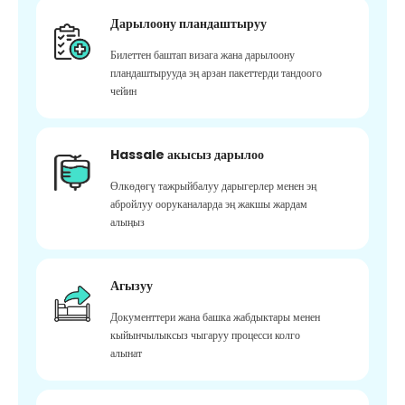
Дарылоону пландаштыруу
Билеттен баштап визага жана дарылоону
пландаштырууда эң арзан пакеттерди тандоого
чейин
Hassale акысыз дарылоо
Өлкөдөгү тажрыйбалуу дарыгерлер менен эң
абройлуу ооруканаларда эң жакшы жардам
алыңыз
Агызуу
Документтери жана башка жабдыктары менен
кыйынчылыксыз чыгаруу процесси колго
алынат