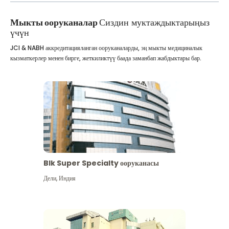
Мыкты ооруканалар
Сиздин муктаждыктарыңыз
үчүн
JCI & NABH аккредитацияланган ооруканаларды, эң мыкты медициналык
кызматкерлер менен бирге, жеткиликтүү баада заманбап жабдыктары бар.
Blk Super Specialty ооруканасы
Дели
,
Индия