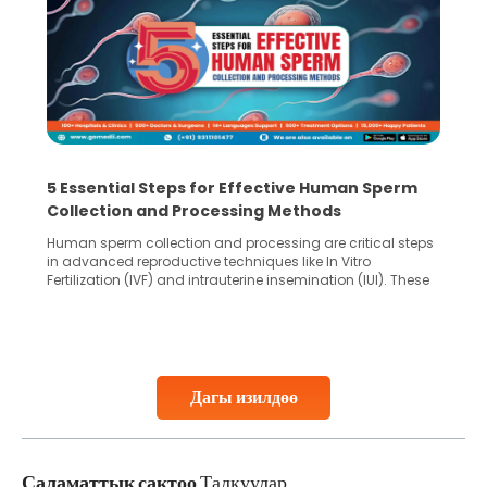
5 Essential Steps for Effective Human Sperm
Collection and Processing Methods
Human sperm collection and processing are critical steps
in advanced reproductive techniques like In Vitro
Fertilization (IVF) and intrauterine insemination (IUI). These
methods enable medical professionals to tackle fertility
challenges and help couples achieve their dream of
parenthood. Skilled technicians collect sperm using
specialized procedures to ensure optimal quality. Once
collected, they process the
Дагы изилдөө
Continue Reading
Саламаттык сактоо
Талкуулар