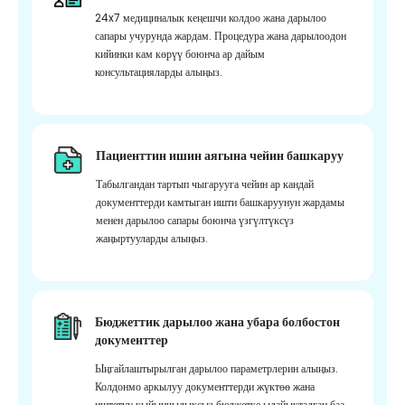
24x7 медициналык кеңешчи колдоо жана дарылоо
сапары учурунда жардам. Процедура жана дарылоодон
кийинки кам көрүү боюнча ар дайым
консультацияларды алыңыз.
Пациенттин ишин аягына чейин башкаруу
Табылгандан тартып чыгарууга чейин ар кандай
документтерди камтыган ишти башкаруунун жардамы
менен дарылоо сапары боюнча үзгүлтүксүз
жаңыртууларды алыңыз.
Бюджеттик дарылоо жана убара болбостон
документтер
Ыңгайлаштырылган дарылоо параметрлерин алыңыз.
Колдонмо аркылуу документтерди жүктөө жана
иштетүү кыйынчылыксыз бюджетке ылайыкталган баа