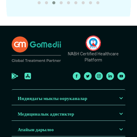
NABH Certified Healthcare
Platform
Индиядагы мыкты ооруканалар
Медициналык адистиктер
Атайын дарылоо