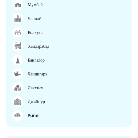
Мумбай
Ченнай
Колкута
Хайдарабад
Бангалор
Чандигарх
Лакхнау
Джайпур
Pune