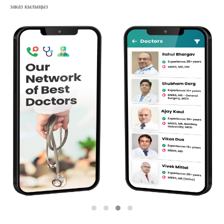
заказ кылыңыз