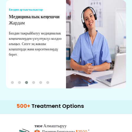
Биздин артыкчылыктар
Б
Медициналык кеңешчи
О
Жардам
К
Биздин тажрыйбалуу медициналык
Д
кеңешчилерден үзгүлтүксүз колдоо
ж
алыңыз. Сизге эң жакшы
р
кеңештерди жана көрсөтмөлөрдү
т
берет.
о
00+
Treatment Options
тизе
Алмаштыруу
*
Пакеттин башталышы
$3500