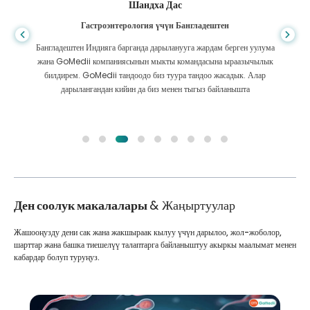
Шандха Дас
Гастроэнтерология үчүн Бангладештен
Бангладештен Индияга барганда дарыланууга жардам берген уулума
жана GoMedii компаниясынын мыкты командасына ыраазычылык
билдирем. GoMedii тандоодо биз туура тандоо жасадык. Алар
дарылангандан кийин да биз менен тыгыз байланышта
Ден соолук макалалары
& Жаңыртуулар
Жашооңузду дени сак жана жакшыраак кылуу үчүн дарылоо, жол-жоболор,
шарттар жана башка тиешелүү талаптарга байланыштуу акыркы маалымат менен
кабардар болуп туруңуз.