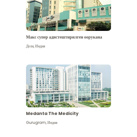
Макс супер адистештирилген оорукана
Дели
,
Индия
Medanta The Medicity
Gurugram
,
Индия