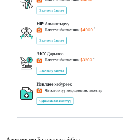
Баалоону баштоо
HIP
Алмаштыруу
*
Пакеттин башталышы
$4000
Баалоону баштоо
ЭКУ
Дарылоо
*
Пакеттин башталышы
$3200
Баалоону баштоо
Изилдөө
көбүрөөк
Жеткиликтүү медициналык пакеттер
Сурамжылоо жөнөтүү
Адистиктер
Биз сунуштайбыз