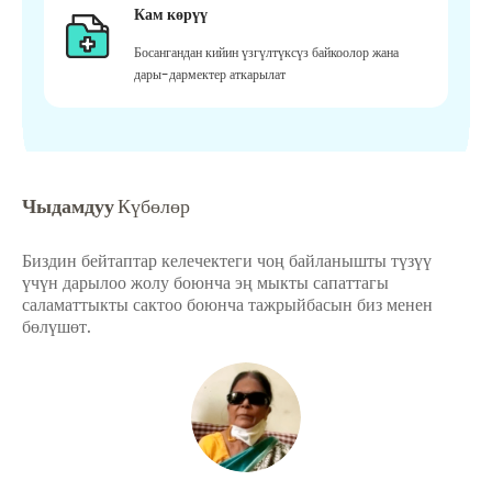
Кам көрүү
Босангандан кийин үзгүлтүксүз байкоолор жана
дары-дармектер аткарылат
Чыдамдуу
Күбөлөр
Биздин бейтаптар келечектеги чоң байланышты түзүү
үчүн дарылоо жолу боюнча эң мыкты сапаттагы
саламаттыкты сактоо боюнча тажрыйбасын биз менен
бөлүшөт.