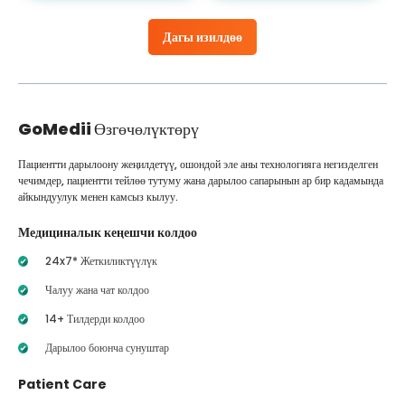
Дагы изилдөө
GoMedii
Өзгөчөлүктөрү
Пациентти дарылоону жеңилдетүү, ошондой эле аны технологияга негизделген
чечимдер, пациентти тейлөө тутуму жана дарылоо сапарынын ар бир кадамында
айкындуулук менен камсыз кылуу.
Медициналык кеңешчи колдоо
24x7* Жеткиликтүүлүк
Чалуу жана чат колдоо
14+ Тилдерди колдоо
Дарылоо боюнча сунуштар
Patient Care