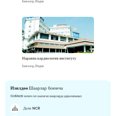
Бангалор
,
Индия
Нараяна кардиология институту
Бангалор
,
Индия
Изилдөө
Шаарлар боюнча
GoMedii менен сиз каалаган шаарларда дарыланыңыз
Дели NCR