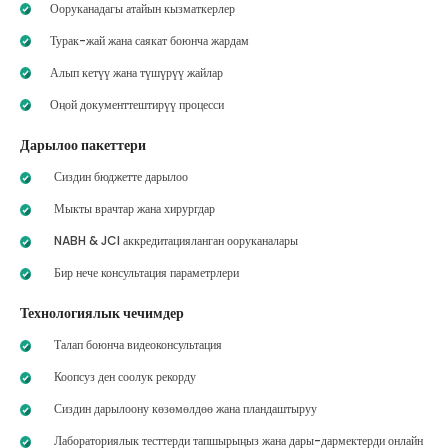
Ооруканадагы атайын кызматкерлер
Турак-жай жана саякат боюнча жардам
Алып кетүү жана түшүрүү жайлар
Оңой документтештирүү процесси
Дарылоо пакеттери
Сиздин бюджетте дарылоо
Мыкты врачтар жана хирургдар
NABH & JCI аккредитацияланган ооруканалары
Бир нече консультация параметрлери
Технологиялык чечимдер
Талап боюнча видеоконсультация
Коопсуз ден соолук рекорду
Сиздин дарылоону көзөмөлдөө жана пландаштыруу
Лабораториялык тесттерди тапшырыңыз жана дары-дармектерди онлайн