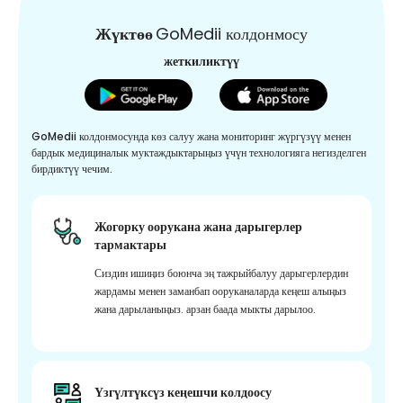
Жүктөө
GoMedii колдонмосу
жеткиликтүү
GoMedii колдонмосунда көз салуу жана мониторинг жүргүзүү менен
бардык медициналык муктаждыктарыңыз үчүн технологияга негизделген
бирдиктүү чечим.
Жогорку оорукана жана дарыгерлер
тармактары
Сиздин ишиңиз боюнча эң тажрыйбалуу дарыгерлердин
жардамы менен заманбап ооруканаларда кеңеш алыңыз
жана дарыланыңыз. арзан баада мыкты дарылоо.
Үзгүлтүксүз кеңешчи колдоосу