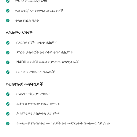
የጉዞ እና የመጠለያ እገዛ
የመውሰጃ እና የመጣል መገልገያዎች
ቀላል የሰነድ ሂደት
የሕክምና እሽጎች
በእርስዎ በጀት ውስጥ ሕክምና
ምርጥ ዶክተሮች እና የቀዶ ጥገና ሐኪሞች
NABH እና JCI እውቅና ያላቸው ሆስፒታሎች
በርካታ የምክክር አማራጮች
የቴክኖሎጂ መፍትሄዎች
በፍላጎት የቪዲዮ ምክክር
ደህንነቱ የተጠበቀ የጤና መዝገብ
ሕክምናዎን ይከታተሉ እና ያቅዱ
የመጽሐፍ የላብራቶሪ ሙከራዎች እና መድሃኒቶች በመስመር ላይ ይዘዙ