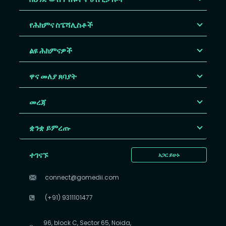
የሕክምና ስፔሻሊስቶች
ልዩ ሕክምናዎች
ዋና መለያ ጸባያት
መረጃ
ቋንቋ ይምረጡ
ተገናኙ
አጋር ይሁኑ
connect@gomedii.com
(+91) 9311101477
96, block C, Sector 65, Noida,