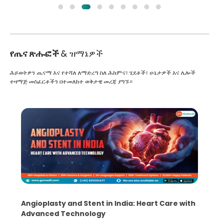
የጤና ጽሑፎች
& ዝማኔዎች
ሕይወትዎን ጤናማ እና የተሻለ ለማድረግ ስለ ሕክምና፣ ሂደቶች፣ ሁኔታዎች እና ሌሎች
ተዛማጅ መስፈርቶችን በተመለከተ ወቅታዊ መረጃ ያግኙ።
5 Essential Steps for Effective Human Sperm
Collection and Processing Methods