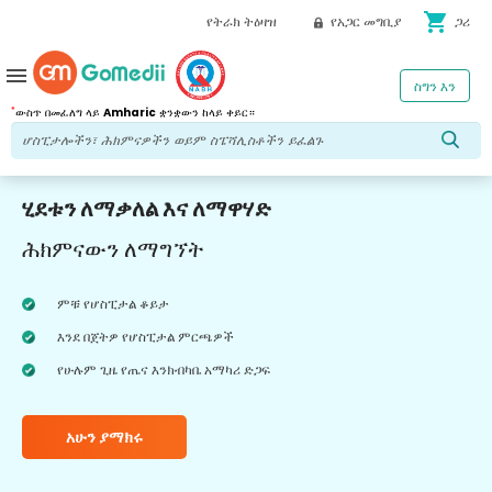
shopping_cart
የትራክ ትዕዛዝ
የአጋር መግቢያ
ጋሪ
menu
ስግን እን
*
ውስጥ በመፈለግ ላይ
Amharic
ቋንቋውን ከላይ ቀይር።
ሂደቱን ለማቃለል እና ለማዋሃድ
ሕክምናውን ለማግኘት
ምቹ የሆስፒታል ቆይታ
እንደ በጀትዎ የሆስፒታል ምርጫዎች
የሁሉም ጊዜ የጤና እንክብካቤ አማካሪ ድጋፍ
አሁን ያማክሩ