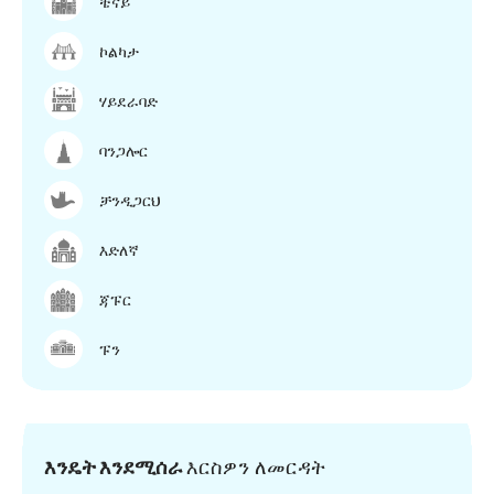
ቼናይ
ኮልካታ
ሃይደራባድ
ባንጋሎር
ቻንዲጋርህ
እድለኛ
ጃፑር
ፑን
እንዴት እንደሚሰራ
እርስዎን ለመርዳት