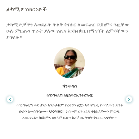
ታካሚ
ምስክርነቶች
ታካሚዎቻችን ለወደፊት ትልቅ ትስስር ለመፍጠር በህክምና ጉዟቸው
ሁሉ ምርጡን ጥራት ያለው የጤና እንክብካቤ በማግኘት ልምዳቸውን
ያካፍሉ።
ሻንዳ ዳስ
ከባንግላዴሽ ለጂስትሮኢንትሮሎጂ
ከባንግላዲሽ ወደ ህንድ እንድታከም የረዳኝን ልጄን እና ጎሜዲ የተባለውን ድንቅ
ቡድን አመሰግናለው። GoMedii ን በመምረጥ ረገድ ትክክለኛውን ምርጫ
አድርገናል። ከህክምና በኋላም ቢሆን ከእኛ ጋር ትልቅ ትስስር አላቸው።