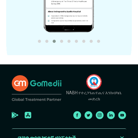
NABH የተረጋገጠ የጤና እንክብካቤ
መድረክ
በህንድ ውስጥ ከፍተኛ ሆስፒታሎች