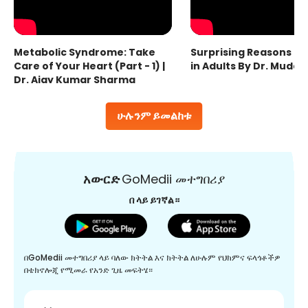
Metabolic Syndrome: Take
Surprising Reasons fo
Care of Your Heart (Part - 1) |
in Adults By Dr. Mudas
Dr. Ajay Kumar Sharma
ሁሉንም ይመልከቱ
አውርድ
GoMedii መተግበሪያ
በ ላይ ይገኛል።
በGoMedii መተግበሪያ ላይ ባለው ክትትል እና ክትትል ለሁሉም የህክምና ፍላጎቶችዎ
በቴክኖሎጂ የሚመራ የአንድ ጊዜ መፍትሄ።