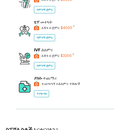
ግምገማ ጀምር
ሂፕ
መተካት
*
እሽጉ በ ጀምር
$4000
ግምገማ ጀምር
IVF
ሕክምና
*
እሽጉ በ ጀምር
$3200
ግምገማ ጀምር
ያስሱ
ተጨማሪ
ተመጣጣኝ የሕክምና ጥቅሎች
ጥያቄ ላክ
ስፔሻሊስቶች
እናቀርባለን።