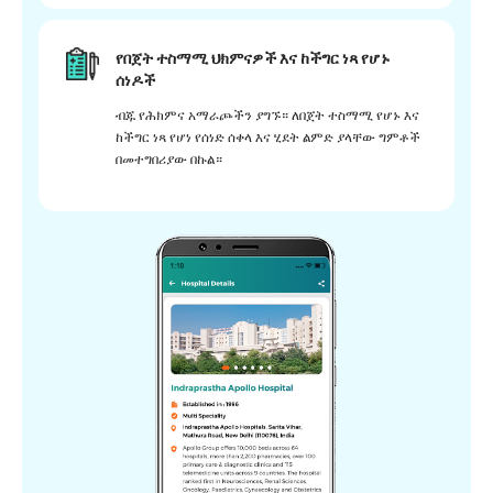
የበጀት ተስማሚ ህክምናዎች እና ከችግር ነጻ የሆኑ
ሰነዶች
ብጁ የሕክምና አማራጮችን ያግኙ። ለበጀት ተስማሚ የሆኑ እና
ከችግር ነጻ የሆነ የሰነድ ሰቀላ እና ሂደት ልምድ ያላቸው ግምቶች
በመተግበሪያው በኩል።