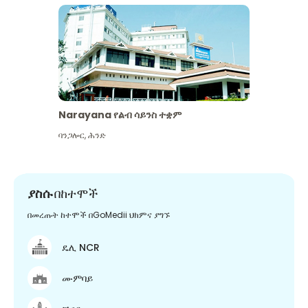
Narayana የልብ ሳይንስ ተቋም
ባንጋሎር
,
ሕንድ
ያስሱ
በከተሞች
በመረጡት ከተሞች በGoMedii ህክምና ያግኙ
ዴሊ NCR
ሙምባይ