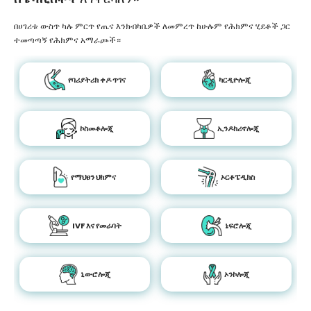
በሀገሪቱ ውስጥ ካሉ ምርጥ የጤና እንክብካቤዎች ለመምረጥ ከሁሉም የሕክምና ሂደቶች ጋር
ተመጣጣኝ የሕክምና አማራጮች።
የባሪያትሪክ ቀዶ ጥገና
ካርዲዮሎጂ
ኮስመቶሎጂ
ኢንዶክሪኖሎጂ
የማህፀን ህክምና
ኦርቶፔዲክስ
IVF እና የመራባት
ኔፍሮሎጂ
ኒውሮሎጂ
ኦንኮሎጂ