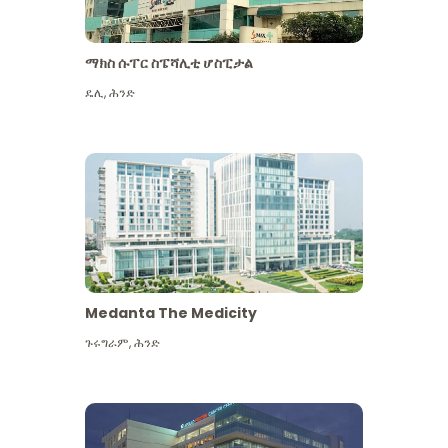
ማክስ ሱፐር ስፔሻሊቲ ሆስፒታል
ዴሊ
,
ሕንድ
Medanta The Medicity
ጉሩግራም
,
ሕንድ