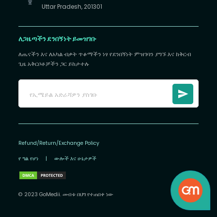
Uttar Pradesh, 201301
ለጋዜጣችን ደንበኝነት ይመዝገቡ
ለጤናችን እና ለአካል ብቃት ጥቆማችን ነፃ የደንበኝነት ምዝገባን ያግኙ እና ከቅርብ
ጊዜ አቅርቦቶቻችን ጋር ይከታተሉ
Refund/Return/Exchange Policy
የ ግል የሆነ
|
ውሎች እና ሁኔታዎች
© 2023 GoMedii. መብቱ በህግ የተጠበቀ ነው