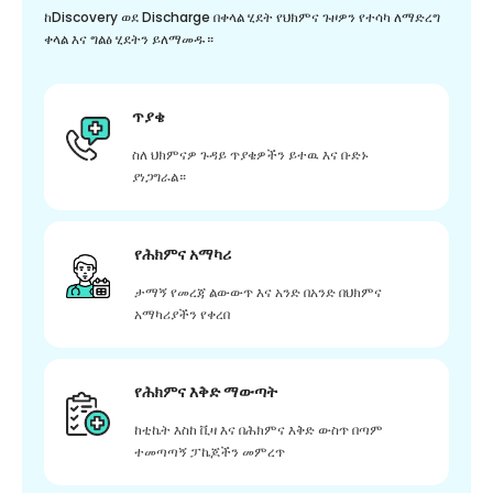
ከDiscovery ወደ Discharge በቀላል ሂደት የህክምና ጉዞዎን የተሳካ ለማድረግ
ቀላል እና ግልፅ ሂደትን ይለማመዱ።
ጥያቄ
ስለ ህክምናዎ ጉዳይ ጥያቄዎችን ይተዉ እና ቡድኑ
ያነጋግራል።
የሕክምና አማካሪ
ታማኝ የመረጃ ልውውጥ እና አንድ በአንድ በህክምና
አማካሪያችን የቀረበ
የሕክምና እቅድ ማውጣት
ከቲኬት እስከ ቪዛ እና በሕክምና እቅድ ውስጥ በጣም
ተመጣጣኝ ፓኬጆችን መምረጥ