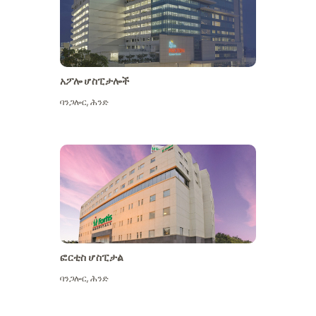
አፖሎ ሆስፒታሎች
ባንጋሎር
,
ሕንድ
ተጨማሪ ይመልከቱ
ፎርቲስ ሆስፒታል
ባንጋሎር
,
ሕንድ