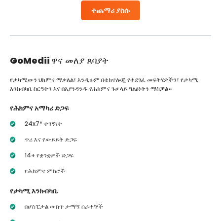
ተጨማሪ ያስሱ
GoMedii
ዋና መለያ ጸባያት
የታካሚውን ህክምና ማቃለል፣ እንዲሁም በቴክኖሎጂ የተደገፈ መፍትሄዎችን፣ የታካሚ
እንክብካቤ ስርዓትን እና በእያንዳንዱ የሕክምና ጉዞ ላይ ግልፅነትን ማስቻል።
የሕክምና አማካሪ ድጋፍ
24x7* ተገኝነት
ጥሪ እና የውይይት ድጋፍ
14+ የቋንቋዎች ድጋፍ
የሕክምና ምክሮች
የታካሚ እንክብካቤ
በሆስፒታል ውስጥ ታማኝ ሰራተኞች