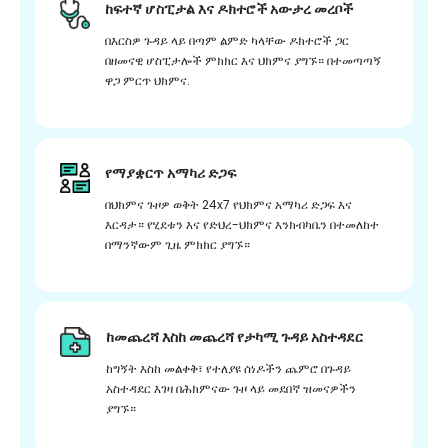
ከፍተኛ ሆስፒታል እና ዶክተሮች አውታረ መረቦች
በእርስዎ ጉዳይ ላይ በጣም ልምድ ካላቸው ዶክተሮች ጋር
በዘመናዊ ሆስፒታሎች ምክክር እና ህክምና ያግኙ። በተመጣጣኝ
ዋጋ ምርጥ ህክምና.
የማያቋርጥ አማካሪ ድጋፍ
በህክምና ጉዞዎ ወቅት 24x7 የህክምና አማካሪ ድጋፍ እና
እርዳታ። የሂደቱን እና የድህረ-ህክምና እንክብካቤን በተመለከተ
በማንኛውም ጊዜ ምክክር ያግኙ።
ከመጨረሻ እስከ መጨረሻ የታካሚ ጉዳይ አስተዳደር
ከግኝት እስከ መልቀቅ፣ የተለያዩ ሰነዶችን ጨምሮ በጉዳይ
አስተዳደር እገዛ በሕክምናው ጉዞ ላይ መደበኛ ዝመናዎችን
ያግኙ።