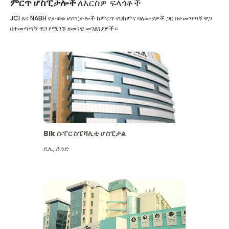
ምርጥ ሆስፒታሎች
ለእርስዎ ፍላጎቶች
JCI እና NABH የታወቁ ሆስፒታሎች ከምርጥ የህክምና ባለሙያዎች ጋር በተመጣጣኝ ዋጋ
በተመጣጣኝ ዋጋ የሚገኙ ዘመናዊ መገልገያዎች።
Blk ሱፐር ስፔሻሊቲ ሆስፒታል
ዴሊ
,
ሕንድ