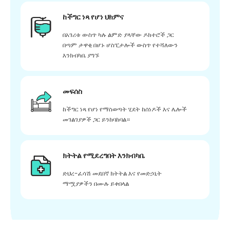
ከችግር ነጻ የሆነ ህክምና
በአገሪቱ ውስጥ ካሉ ልምድ ያላቸው ዶክተሮች ጋር
በጣም ታዋቂ በሆኑ ሆስፒታሎች ውስጥ የተሻለውን
እንክብካቤ ያግኙ
መፍሰስ
ከችግር ነጻ የሆነ የማስወጣት ሂደት ከሰነዶች እና ሌሎች
መገልገያዎች ጋር ይንከባከባል።
ክትትል የሚደረግበት እንክብካቤ
ድህረ-ፈሳሽ መደበኛ ክትትል እና የመድኃኒት
ማሟያዎችን በሙሉ ይቀበላል