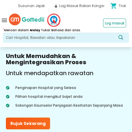
shopping_cart
Susunan Jejak
Log Masuk Rakan Kongsi
Troli
menu
Log masuk
*
Mencari dalam
Malay
Tukar Bahasa dari atas.
Untuk Memudahkan &
Mengintegrasikan Proses
Untuk mendapatkan rawatan
Penginapan Hospital yang Selesa
Pilihan hospital mengikut bajet anda
Sokongan Kaunselor Penjagaan Kesihatan Sepanjang Masa
Rujuk Sekarang