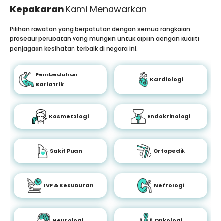
Kepakaran
Kami Menawarkan
Pilihan rawatan yang berpatutan dengan semua rangkaian
prosedur perubatan yang mungkin untuk dipilih dengan kualiti
penjagaan kesihatan terbaik di negara ini.
Pembedahan
Kardiologi
Bariatrik
Kosmetologi
Endokrinologi
Sakit Puan
Ortopedik
IVF & Kesuburan
Nefrologi
Neurologi
Onkologi