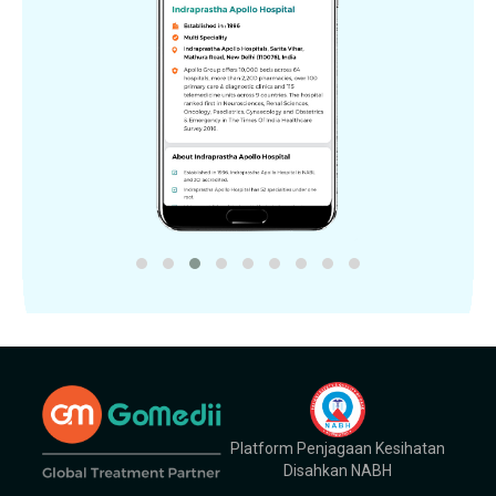
Platform Penjagaan Kesihatan
Disahkan NABH