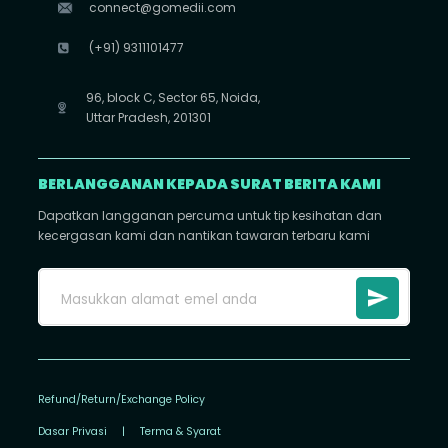
connect@gomedii.com
(+91) 9311101477
96, block C, Sector 65, Noida,
Uttar Pradesh, 201301
BERLANGGANAN KEPADA SURAT BERITA KAMI
Dapatkan langganan percuma untuk tip kesihatan dan
kecergasan kami dan nantikan tawaran terbaru kami
Refund/Return/Exchange Policy
Dasar Privasi
|
Terma & Syarat