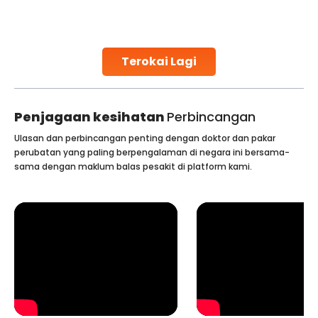
challenges and help couples achieve their dream of
parenthood. Skilled technicians collect sperm using
specialized procedures to ensure optimal quality. Once
collected, they process the
Terokai Lagi
Continue Reading
Penjagaan kesihatan
Perbincangan
Ulasan dan perbincangan penting dengan doktor dan pakar
perubatan yang paling berpengalaman di negara ini bersama-
sama dengan maklum balas pesakit di platform kami.