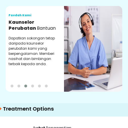
Faedah Kami
F
Kaunselor
V
Perubatan
Bantuan
P
Dapatkan sokongan tetap
P
daripada kaunselor
d
perubatan kami yang
p
berpengalaman. Memberi
m
nasihat dan bimbingan
m
terbaik kepada anda.
p
k
ment Options