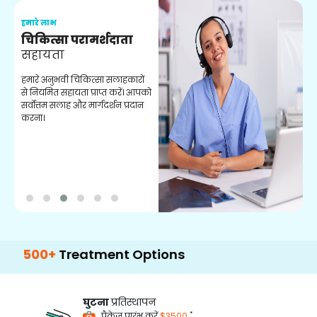
हमारे लाभ
ह
चिकित्सा परामर्शदाता
सहायता
व
हमारे अनुभवी चिकित्सा सलाहकारों
ब
से नियमित सहायता प्राप्त करें। आपको
व
सर्वोत्तम सलाह और मार्गदर्शन प्रदान
ह
करना।
ऑ
0+
Treatment Options
घुटना
प्रतिस्थापन
*
पैकेज प्रारंभ करें
$3500