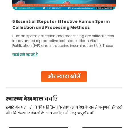
5 Essential Steps for Effective Human Sperm
Collection and Processing Methods
Human sperm collection and processing are critical steps
in advanced reproductive techniques like In Vitro
Fertilization (IVF) and intrauterine insemination (IUI). These
methods enable medical professionals to tackle fertility
जारी रखें पढ़ रहे हैं
challenges and help couples achieve their dream of
parenthood. Skilled technicians collect sperm using
specialized procedures to ensure optimal quality. Once
collected, they process the
और ज्यादा खोजें
Continue Reading
स्वास्थ्य देखभाल
चर्चाएँ
हमारे मंच पर मरीजों की प्रतिक्रिया के साथ-साथ देश के सबसे अनुभवी डॉक्टरों
और चिकित्सा विशेषज्ञों के साथ समीक्षा और महत्वपूर्ण चर्चा।