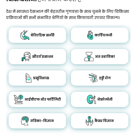
देश में स्वास्थ्य देखभाल की बेहतरीन गुणवत्ता के साथ चुनने के लिए चिकित्सा
प्रक्रियाओं की सभी संभावित श्रेणियों के साथ किफायती उपचार विकल्प।
बेरिएट्रिक सर्जरी
कार्डियलजी
सौंदर्य प्रसाधन
अंतःस्त्राविका
प्रसूतिशास्र
हड्डी रोग
आईवीएफ और फर्टिलिटी
नेफ्रोलॉजी
तंत्रिका-विज्ञान
कैंसर विज्ञान