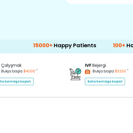
15000+
Happy Patients
100+
Hospitals &
P
Çalyşmak
IVF
Bejergi
*
*
Bukja başla
$4000
Bukja başla
$3200
ha bermäge başlaň
Baha bermäge başlaň