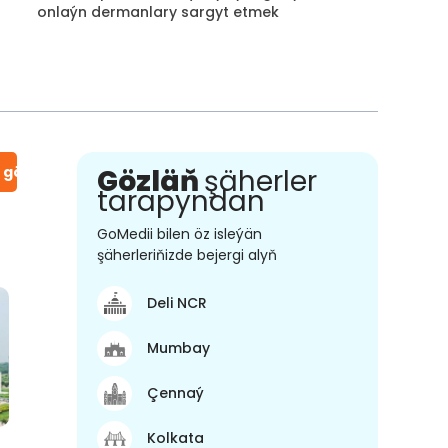
onlaýn dermanlary sargyt etmek
n gör
Gözläň
şäherler
tarapyndan
GoMedii bilen öz isleýän
şäherleriňizde bejergi alyň
Deli NCR
Mumbay
Çennaý
Kolkata