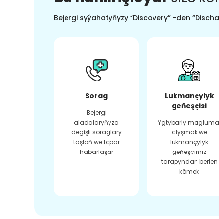
Bejergi syýahatyňyzy “Discovery” -den “Dischar
Sorag
Lukmançylyk
geňeşçisi
Bejergi
aladalaryňyza
Ygtybarly magluma
degişli soraglary
alyşmak we
taşlaň we topar
lukmançylyk
habarlaşar
geňeşçimiz
tarapyndan berlen
kömek