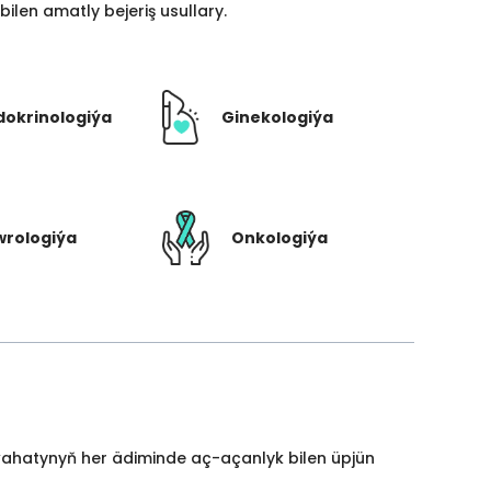
len amatly bejeriş usullary.
dokrinologiýa
Ginekologiýa
rologiýa
Onkologiýa
yýahatynyň her ädiminde aç-açanlyk bilen üpjün