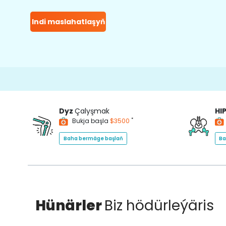
Indi maslahatlaşyň
Dyz
Çalyşmak
HI
*
Bukja başla
$3500
Baha bermäge başlaň
Ba
Hünärler
Biz hödürleýäris