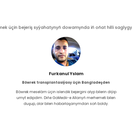
 üçin bejeriş syýahatynyň dowamynda iň oňat hilli saglygy go
Furkanul Yslam
Böwrek transplantasiýasy üçin Bangladeşden
Böwrek meseläm üçin islendik bejergini alyp bilerin diýip
g
umyt edipdim. Diňe GoMedii-e Allanyň merhemeti bilen
duşup, olar bilen habarlaşanymdan soň boldy.