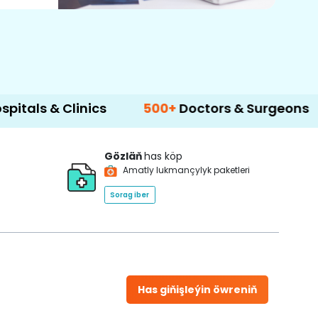
 Clinics
500+
Doctors & Surgeons
14+
La
Gözläň
has köp
Amatly lukmançylyk paketleri
Sorag iber
Has giňişleýin öwreniň