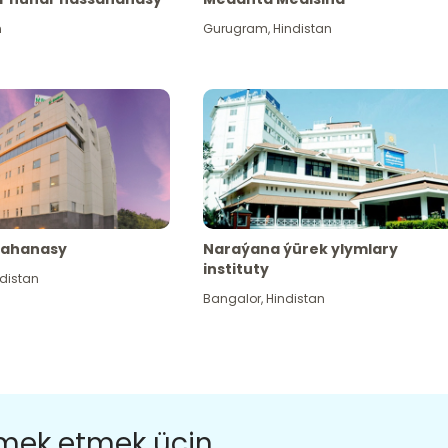
n
Gurugram
,
Hindistan
sahanasy
Naraýana ýürek ylymlary
instituty
distan
Bangalor
,
Hindistan
ömek etmek üçin