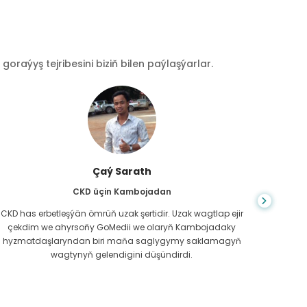
raýyş tejribesini biziň bilen paýlaşýarlar.
Çaý Sarath
CKD üçin Kambojadan
CKD has erbetleşýän ömrüň uzak şertidir. Uzak wagtlap ejir
Du
çekdim we ahyrsoňy GoMedii we olaryň Kambojadaky
bilm
hyzmatdaşlaryndan biri maňa saglygymy saklamagyň
meniň g
wagtynyň gelendigini düşündirdi.
näme