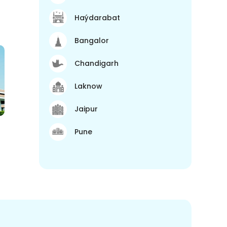
Haýdarabat
Bangalor
Chandigarh
Laknow
Jaipur
Pune