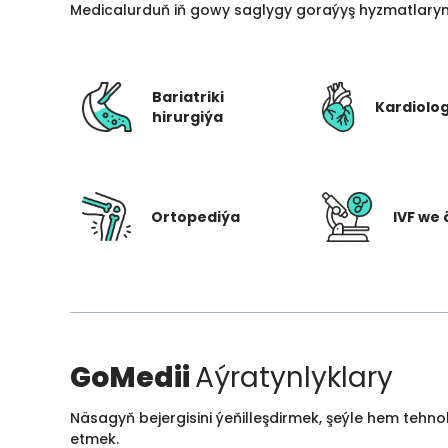
Medicalurduň iň gowy saglygy goraýyş hyzmatlarynd
Bariatriki
Kardiolo
hirurgiýa
Ortopediýa
IVF we 
GoMedii
Aýratynlyklary
Näsagyň bejergisini ýeňilleşdirmek, şeýle hem tehn
etmek.