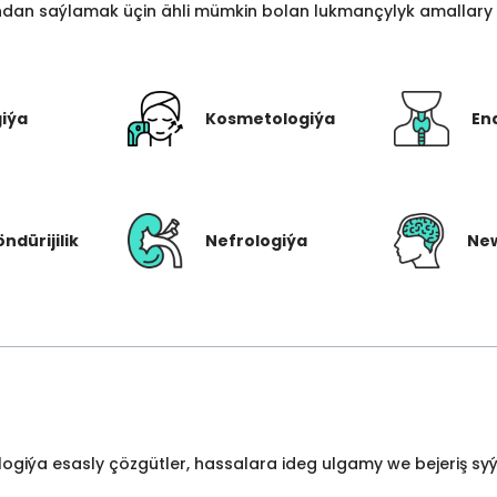
an saýlamak üçin ähli mümkin bolan lukmançylyk amallary bi
giýa
Kosmetologiýa
En
öndürijilik
Nefrologiýa
New
ologiýa esasly çözgütler, hassalara ideg ulgamy we bejeriş s