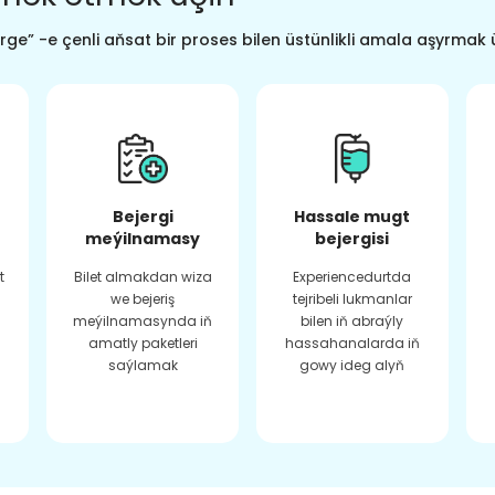
ge” -e çenli aňsat bir proses bilen üstünlikli amala aşyrmak 
Bejergi
Hassale mugt
meýilnamasy
bejergisi
t
Bilet almakdan wiza
Experiencedurtda
we bejeriş
tejribeli lukmanlar
meýilnamasynda iň
bilen iň abraýly
amatly paketleri
hassahanalarda iň
saýlamak
gowy ideg alyň