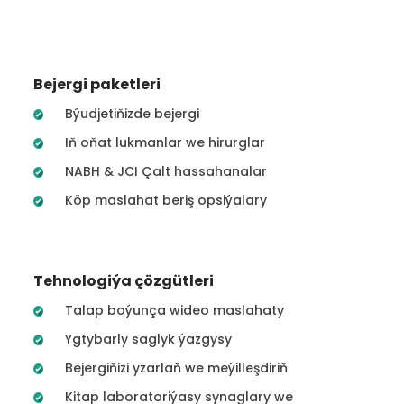
Bejergi paketleri
Býudjetiňizde bejergi
Iň oňat lukmanlar we hirurglar
NABH & JCI Çalt hassahanalar
Köp maslahat beriş opsiýalary
Tehnologiýa çözgütleri
Talap boýunça wideo maslahaty
Ygtybarly saglyk ýazgysy
Bejergiňizi yzarlaň we meýilleşdiriň
Kitap laboratoriýasy synaglary we