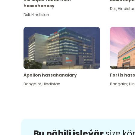
hassahanasy
Deli
,
Hindista
Deli
,
Hindistan
Apollon hassahanalary
Fortis has
Bangalor
,
Hindistan
Bangalor
,
Hin
Bu nähili işleýär
size k