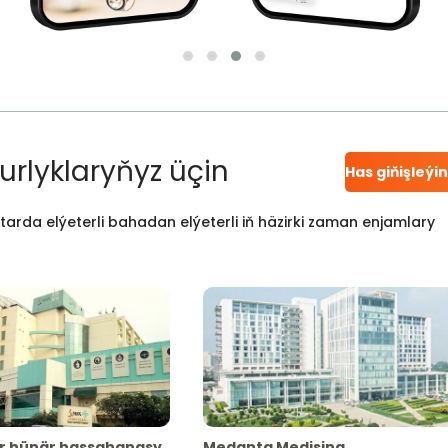
urlyklaryňyz üçin
Has giňişleýi
atarda elýeterli bahadan elýeterli iň häzirki zaman enjamlary
r hünär hassahanasy
Medanta Medisina