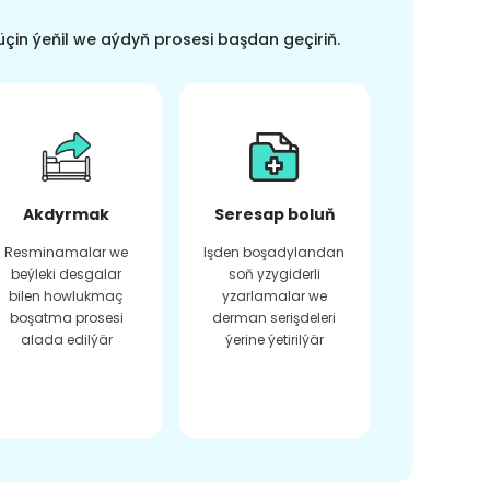
üçin ýeňil we aýdyň prosesi başdan geçiriň.
Akdyrmak
Seresap boluň
Resminamalar we
Işden boşadylandan
beýleki desgalar
soň yzygiderli
bilen howlukmaç
yzarlamalar we
boşatma prosesi
derman serişdeleri
alada edilýär
ýerine ýetirilýär