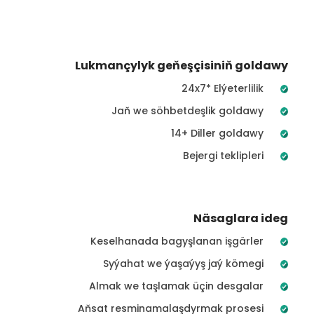
Lukmançylyk geňeşçisiniň goldawy
24x7* Elýeterlilik
Jaň we söhbetdeşlik goldawy
14+ Diller goldawy
Bejergi teklipleri
Näsaglara ideg
Keselhanada bagyşlanan işgärler
Syýahat we ýaşaýyş jaý kömegi
Almak we taşlamak üçin desgalar
Aňsat resminamalaşdyrmak prosesi