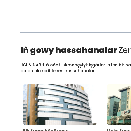
Iň gowy hassahanalar
Zer
JCI & NABH iň oňat lukmançylyk işgärleri bilen bir h
bolan akkreditlenen hassahanalar.
Blk Super hünärmen
Maks Supe