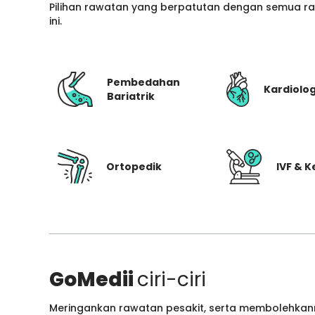
Pilihan rawatan yang berpatutan dengan semua ran
ini.
Pembedahan
Kardiolog
Bariatrik
Ortopedik
IVF & 
GoMedii
ciri-ciri
Meringankan rawatan pesakit, serta membolehkann