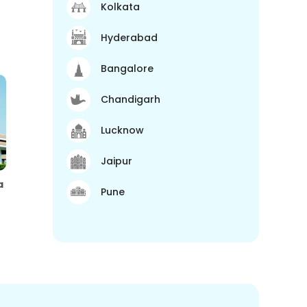
Kolkata
Hyderabad
Bangalore
Chandigarh
Lucknow
Jaipur
a
Pune