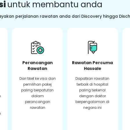
si
untuk membantu anda
ayakan perjalanan rawatan anda dari Discovery hingga Dis
Perancangan
Rawatan Percuma
Rawatan
Hassale
Dari tiket ke visa dan
Dapatkan rawatan
pemilihan pakej
terbaik di hospital
paling berpatutan
paling terkenal
n
dalam
dengan doktor
perancangan
berpengalaman di
rawatan
negara ini
n