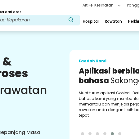
Artikel Kesihatan
Pangg
a dari atas.
Hospital
Rawatan
Perkh
 &
Faedah Kami
roses
Aplikasi berbil
bahasa
Sokong
 rawatan
Muat turun aplikasi GoMedii Be
bahasa kami yang membantu
memantau dan menjejaki perj
rawatan anda dengan lebih ba
tepat.
 Sepanjang Masa