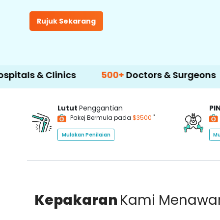
Rujuk Sekarang
 Clinics
500+
Doctors & Surgeons
14+
La
Lutut
Penggantian
PI
*
Pakej Bermula pada
$3500
Mulakan Penilaian
Mu
Kepakaran
Kami Menawa