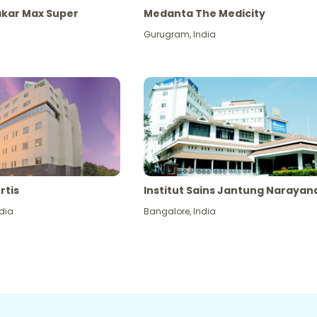
akar Max Super
Medanta The Medicity
Gurugram
,
India
rtis
Institut Sains Jantung Narayan
dia
Bangalore
,
India