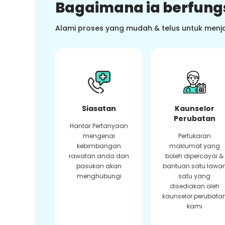
Bagaimana ia berfung
Alami proses yang mudah & telus untuk menj
Siasatan
Kaunselor
Perubatan
Hantar Pertanyaan
mengenai
Pertukaran
kebimbangan
maklumat yang
rawatan anda dan
boleh dipercayai &
pasukan akan
bantuan satu lawa
menghubungi
satu yang
disediakan oleh
kaunselor perubata
kami