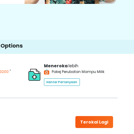
Meneroka
lebih
*
3200
Pakej Perubatan Mampu Milik
Hantar Pertanyaan
Terokai Lagi