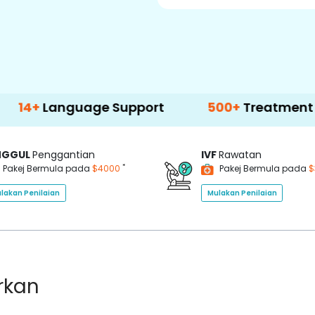
nguage Support
500+
Treatment Options
NGGUL
Penggantian
IVF
Rawatan
*
Pakej Bermula pada
$4000
Pakej Bermula pada
$
lakan Penilaian
Mulakan Penilaian
rkan