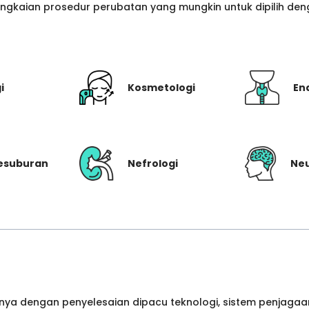
gkaian prosedur perubatan yang mungkin untuk dipilih denga
i
Kosmetologi
En
Kesuburan
Nefrologi
Neu
ya dengan penyelesaian dipacu teknologi, sistem penjagaan