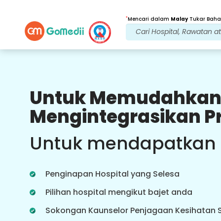
*
Mencari dalam
Malay
Tukar Bahas
Untuk Memudahkan
Faedah Kami
Mengintegrasikan P
Video Dalam
Talian
Perundingan
Untuk mendapatkan
Perundingan dalam talian dengan
doktor kami yang paling
berpengalaman mengenai rawatan
Penginapan Hospital yang Selesa
dalam masa nyata untuk
pengalaman penjagaan kesihatan
Pilihan hospital mengikut bajet anda
yang lebih baik.
Sokongan Kaunselor Penjagaan Kesihatan