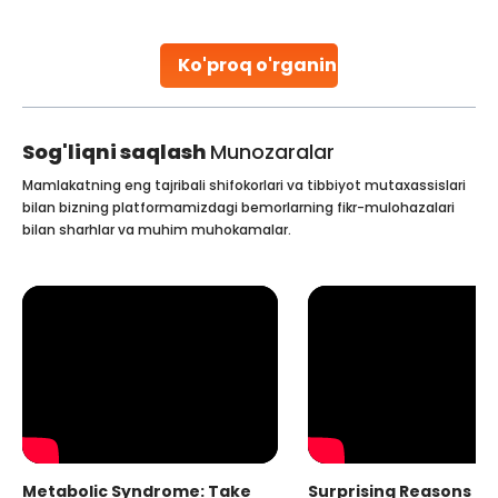
parenthood. Skilled technicians collect sperm using
specialized procedures to ensure optimal quality. Once
collected, they process the
Ko'proq o'rganing
Continue Reading
Sog'liqni saqlash
Munozaralar
Mamlakatning eng tajribali shifokorlari va tibbiyot mutaxassislari
bilan bizning platformamizdagi bemorlarning fikr-mulohazalari
bilan sharhlar va muhim muhokamalar.
Metabolic Syndrome: Take
Surprising Reasons fo