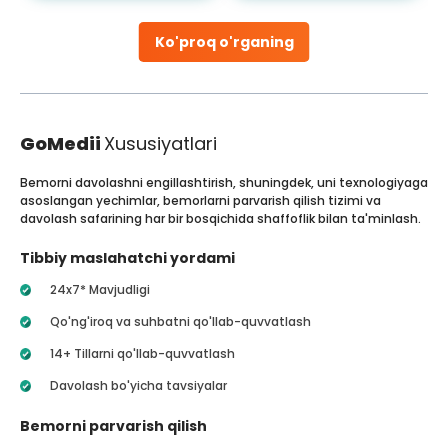
Ko'proq o'rganing
GoMedii
Xususiyatlari
Bemorni davolashni engillashtirish, shuningdek, uni texnologiyaga
asoslangan yechimlar, bemorlarni parvarish qilish tizimi va
davolash safarining har bir bosqichida shaffoflik bilan ta'minlash.
Tibbiy maslahatchi yordami
24x7* Mavjudligi
Qo'ng'iroq va suhbatni qo'llab-quvvatlash
14+ Tillarni qo'llab-quvvatlash
Davolash bo'yicha tavsiyalar
Bemorni parvarish qilish