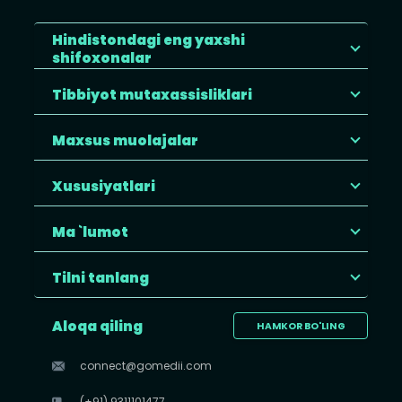
Hindistondagi eng yaxshi
shifoxonalar
Tibbiyot mutaxassisliklari
Maxsus muolajalar
Xususiyatlari
Ma `lumot
Tilni tanlang
Aloqa qiling
HAMKOR BO'LING
connect@gomedii.com
(+91) 9311101477