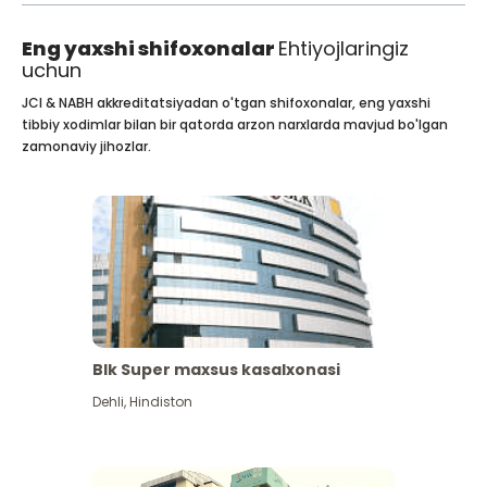
Eng yaxshi shifoxonalar
Ehtiyojlaringiz
uchun
JCI & NABH akkreditatsiyadan o'tgan shifoxonalar, eng yaxshi
tibbiy xodimlar bilan bir qatorda arzon narxlarda mavjud bo'lgan
zamonaviy jihozlar.
Blk Super maxsus kasalxonasi
Dehli
,
Hindiston