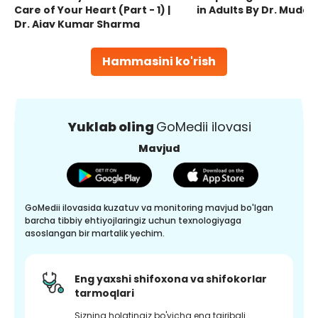
Care of Your Heart (Part - 1) |
in Adults By Dr. Mudas
Dr. Ajay Kumar Sharma
Hammasini ko'rish
Yuklab oling
GoMedii ilovasi
Mavjud
GoMedii ilovasida kuzatuv va monitoring mavjud bo'lgan
barcha tibbiy ehtiyojlaringiz uchun texnologiyaga
asoslangan bir martalik yechim.
Eng yaxshi shifoxona va shifokorlar
tarmoqlari
Sizning holatingiz bo'yicha eng tajribali