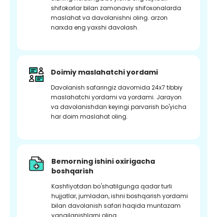
shifokorlar bilan zamonaviy shifoxonalarda
maslahat va davolanishni oling. arzon
narxda eng yaxshi davolash.
Doimiy maslahatchi yordami
Davolanish safaringiz davomida 24x7 tibbiy
maslahatchi yordami va yordami. Jarayon
va davolanishdan keyingi parvarish bo'yicha
har doim maslahat oling.
Bemorning ishini oxirigacha
boshqarish
Kashfiyotdan bo'shatilgunga qadar turli
hujjatlar, jumladan, ishni boshqarish yordami
bilan davolanish safari haqida muntazam
yangilanishlarni oling.