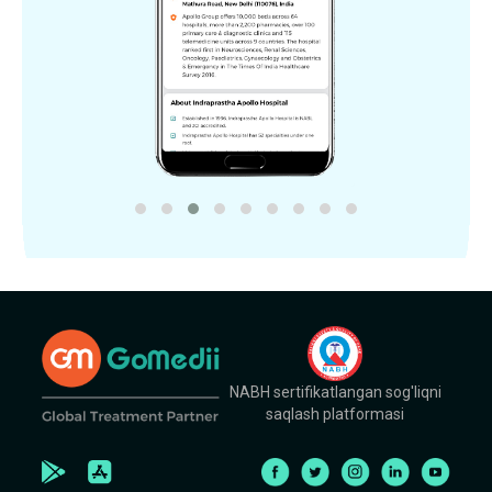
NABH sertifikatlangan sog'liqni
saqlash platformasi