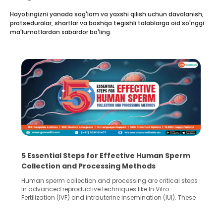
Hayotingizni yanada sog'lom va yaxshi qilish uchun davolanish,
protseduralar, shartlar va boshqa tegishli talablarga oid so'nggi
ma'lumotlardan xabardor bo'ling.
5 Essential Steps for Effective Human Sperm
Collection and Processing Methods
Human sperm collection and processing are critical steps
in advanced reproductive techniques like In Vitro
Fertilization (IVF) and intrauterine insemination (IUI). These
methods enable medical professionals to tackle fertility
challenges and help couples achieve their dream of