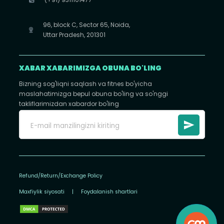
96, block C, Sector 65, Noida,
Uttar Pradesh, 201301
XABAR XABARIMIZGA OBUNA BO'LING
Bizning sog'liqni saqlash va fitnes bo'yicha
maslahatimizga bepul obuna bo'ling va so'nggi
takliflarimizdan xabardor bo'ling
Refund/Return/Exchange Policy
Maxfiylik siyosati
|
Foydalanish shartlari