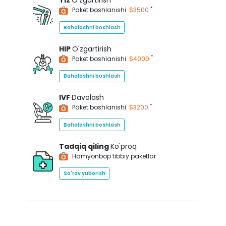
Tiz
O'zgartirish
*
Paket boshlanishi:
$3500
Baholashni boshlash
HIP
O'zgartirish
*
Paket boshlanishi:
$4000
Baholashni boshlash
IVF
Davolash
*
Paket boshlanishi:
$3200
Baholashni boshlash
Tadqiq qiling
Ko'proq
Hamyonbop tibbiy paketlar
So'rov yuborish