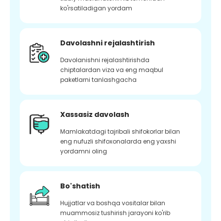
ko'rsatiladigan yordam
Davolashni rejalashtirish
Davolanishni rejalashtirishda
chiptalardan viza va eng maqbul
paketlarni tanlashgacha
Xassasiz davolash
Mamlakatdagi tajribali shifokorlar bilan
eng nufuzli shifoxonalarda eng yaxshi
yordamni oling
Bo'shatish
Hujjatlar va boshqa vositalar bilan
muammosiz tushirish jarayoni ko'rib