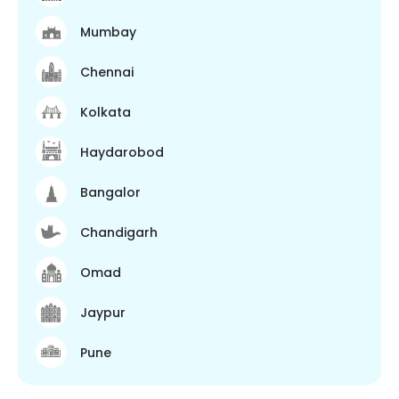
Mumbay
Chennai
Kolkata
Haydarobod
Bangalor
Chandigarh
Omad
Jaypur
Pune