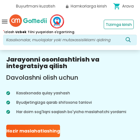
shopping_cart
Buyurtmani kuzatish
Hamkorlarga kirish
Arava
menu
Tizimga kirish
*
Izlash
Uzbek
Tilni yuqoridan o'zgartiring.
Jarayonni osonlashtirish va
integratsiya qilish
Davolashni olish uchun
Kasalxonada qulay yashash
Byudjetingizga qarab shifoxona tanlovi
Har doim sog'liqni saqlash bo'yicha maslahatchi yordami
Hozir maslahatlashing