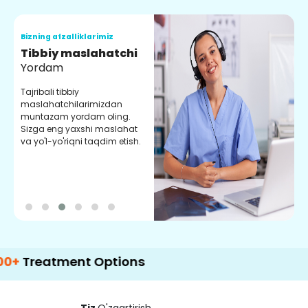
Bizning afzalliklarimiz
B
Tibbiy maslahatchi
O
Yordam
M
Tajribali tibbiy
S
maslahatchilarimizdan
y
muntazam yordam oling.
r
Sizga eng yaxshi maslahat
e
va yo'l-yo'riqni taqdim etish.
b
tment Options