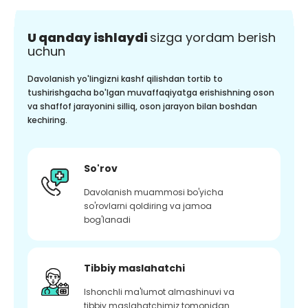
U qanday ishlaydi
sizga yordam berish
uchun
Davolanish yo'lingizni kashf qilishdan tortib to
tushirishgacha bo'lgan muvaffaqiyatga erishishning oson
va shaffof jarayonini silliq, oson jarayon bilan boshdan
kechiring.
So'rov
Davolanish muammosi bo'yicha
so'rovlarni qoldiring va jamoa
bog'lanadi
Tibbiy maslahatchi
Ishonchli ma'lumot almashinuvi va
tibbiy maslahatchimiz tomonidan