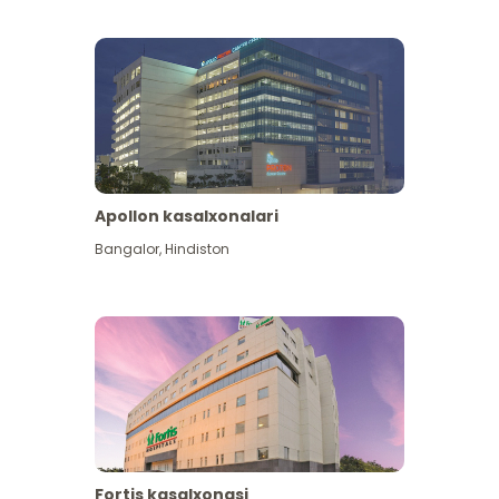
Apollon kasalxonalari
Koʻproq koʻrish
Bangalor
,
Hindiston
Fortis kasalxonasi