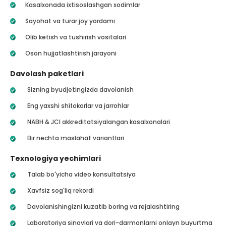
Kasalxonada ixtisoslashgan xodimlar
Sayohat va turar joy yordami
Olib ketish va tushirish vositalari
Oson hujjatlashtirish jarayoni
Davolash paketlari
Sizning byudjetingizda davolanish
Eng yaxshi shifokorlar va jarrohlar
NABH & JCI akkreditatsiyalangan kasalxonalari
Bir nechta maslahat variantlari
Texnologiya yechimlari
Talab bo'yicha video konsultatsiya
Xavfsiz sog'liq rekordi
Davolanishingizni kuzatib boring va rejalashtiring
Laboratoriya sinovlari va dori-darmonlarni onlayn buyurtma