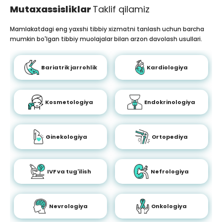
Mutaxassisliklar
Taklif qilamiz
Mamlakatdagi eng yaxshi tibbiy xizmatni tanlash uchun barcha
mumkin bo'lgan tibbiy muolajalar bilan arzon davolash usullari.
Bariatrik jarrohlik
Kardiologiya
Kosmetologiya
Endokrinologiya
Ginekologiya
Ortopediya
IVF va tug'ilish
Nefrologiya
Nevrologiya
Onkologiya