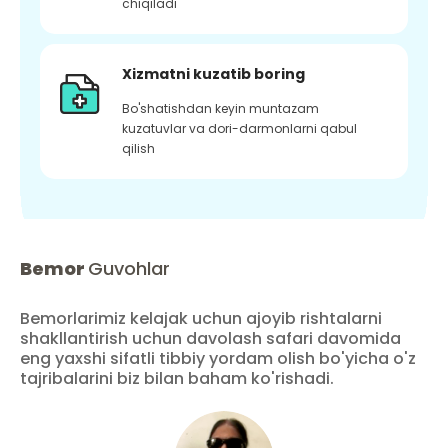
chiqiladi
Xizmatni kuzatib boring
Bo'shatishdan keyin muntazam
kuzatuvlar va dori-darmonlarni qabul
qilish
Bemor
Guvohlar
Bemorlarimiz kelajak uchun ajoyib rishtalarni
shakllantirish uchun davolash safari davomida
eng yaxshi sifatli tibbiy yordam olish bo'yicha o'z
tajribalarini biz bilan baham ko'rishadi.