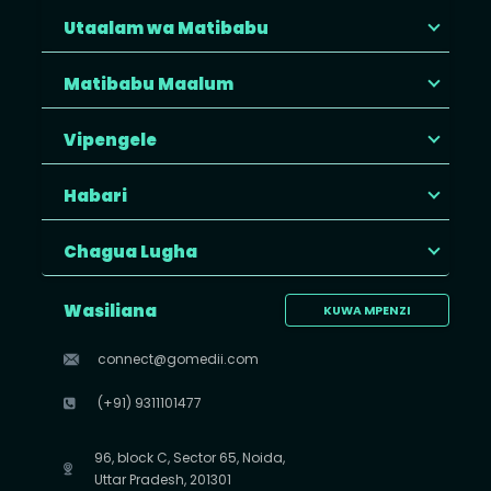
Utaalam wa Matibabu
Matibabu Maalum
Vipengele
Habari
Chagua Lugha
Wasiliana
KUWA MPENZI
connect@gomedii.com
(+91) 9311101477
96, block C, Sector 65, Noida,
Uttar Pradesh, 201301