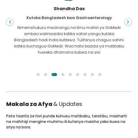
Shandha Das
Kutoka Bangladesh kwa Gastroenterology
Nimemshukuru mwanangu na timu mahiri ya GoMedii
ambao walinisaidia katika safari yangu kutoka
Bangladesh hadi India kutibiwa. Tulifanya chaguo sahihi
katika kuchagua GoMedii. Wao hata baada ya matibabu
huweka dhamana kubwa na sisi
Makala za Afya
& Updates
Pata taarifa za hivi punde kuhusu matibabu, taratibu, masharti
na mahitaji mengine muhimu ili kufanya maisha yako kuwa na
afya na bora.