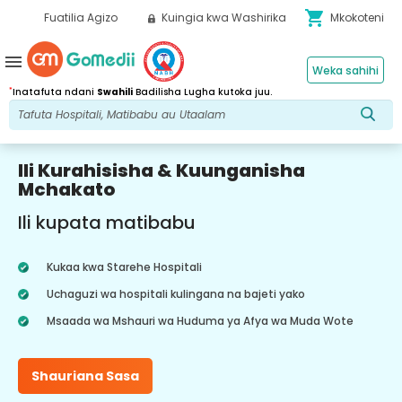
shopping_cart
Fuatilia Agizo
Kuingia kwa Washirika
Mkokoteni
menu
Weka sahihi
*
Inatafuta ndani
Swahili
Badilisha Lugha kutoka juu.
Ili Kurahisisha & Kuunganisha
Mchakato
Ili kupata matibabu
Kukaa kwa Starehe Hospitali
Uchaguzi wa hospitali kulingana na bajeti yako
Msaada wa Mshauri wa Huduma ya Afya wa Muda Wote
Shauriana Sasa