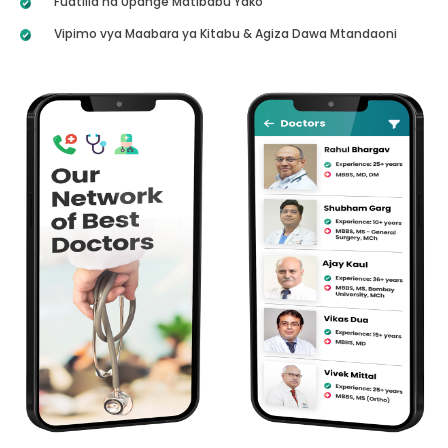
Fuatilia na Upange Matibabu Yako
Vipimo vya Maabara ya Kitabu & Agiza Dawa Mtandaoni