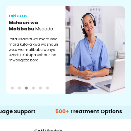
Faida Zetu
F
Mshauri wa
V
Matibabu
Msaada
U
Pata usaidizi wa mara kwa
U
mara kutoka kwa washauri
m
wetu wa matibabu wenye
z
uzoefu. Kukupa ushauri na
w
mwongozo bora.
b
pport
500+
Treatment Options