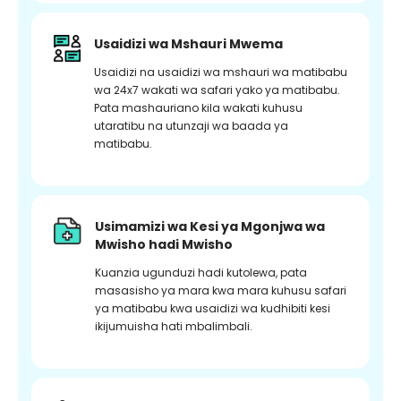
Usaidizi wa Mshauri Mwema
Usaidizi na usaidizi wa mshauri wa matibabu
wa 24x7 wakati wa safari yako ya matibabu.
Pata mashauriano kila wakati kuhusu
utaratibu na utunzaji wa baada ya
matibabu.
Usimamizi wa Kesi ya Mgonjwa wa
Mwisho hadi Mwisho
Kuanzia ugunduzi hadi kutolewa, pata
masasisho ya mara kwa mara kuhusu safari
ya matibabu kwa usaidizi wa kudhibiti kesi
ikijumuisha hati mbalimbali.