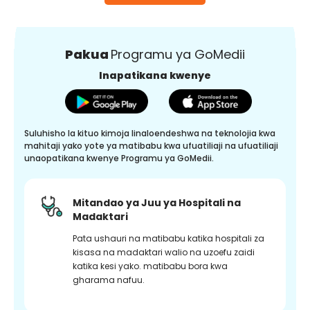
Pakua
Programu ya GoMedii
Inapatikana kwenye
Suluhisho la kituo kimoja linaloendeshwa na teknolojia kwa
mahitaji yako yote ya matibabu kwa ufuatiliaji na ufuatiliaji
unaopatikana kwenye Programu ya GoMedii.
Mitandao ya Juu ya Hospitali na
Madaktari
Pata ushauri na matibabu katika hospitali za
kisasa na madaktari walio na uzoefu zaidi
katika kesi yako. matibabu bora kwa
gharama nafuu.