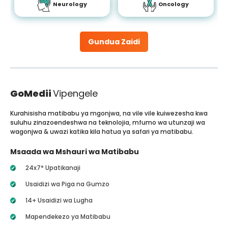
Neurology
Oncology
Gundua Zaidi
GoMedii
Vipengele
Kurahisisha matibabu ya mgonjwa, na vile vile kuiwezesha kwa
suluhu zinazoendeshwa na teknolojia, mfumo wa utunzaji wa
wagonjwa & uwazi katika kila hatua ya safari ya matibabu.
Msaada wa Mshauri wa Matibabu
24x7* Upatikanaji
Usaidizi wa Piga na Gumzo
14+ Usaidizi wa Lugha
Mapendekezo ya Matibabu