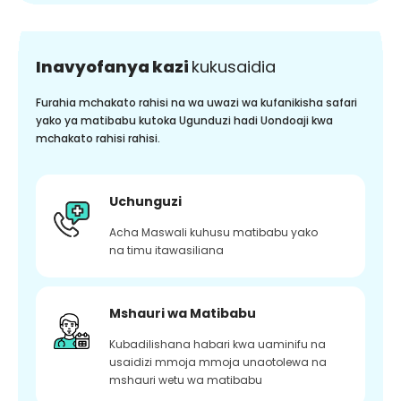
Inavyofanya kazi
kukusaidia
Furahia mchakato rahisi na wa uwazi wa kufanikisha safari
yako ya matibabu kutoka Ugunduzi hadi Uondoaji kwa
mchakato rahisi rahisi.
Uchunguzi
Acha Maswali kuhusu matibabu yako
na timu itawasiliana
Mshauri wa Matibabu
Kubadilishana habari kwa uaminifu na
usaidizi mmoja mmoja unaotolewa na
mshauri wetu wa matibabu