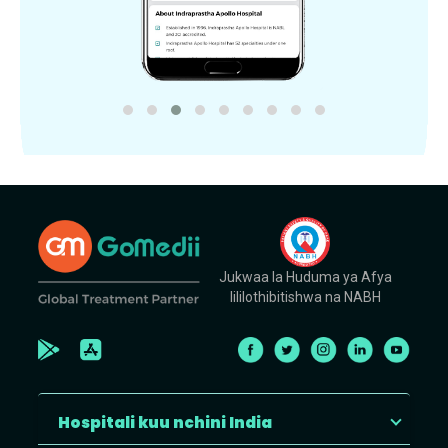
Jukwaa la Huduma ya Afya
lililothibitishwa na NABH
Hospitali kuu nchini India