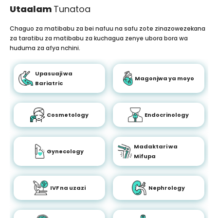
Utaalam
Tunatoa
Chaguo za matibabu za bei nafuu na safu zote zinazowezekana
za taratibu za matibabu za kuchagua zenye ubora bora wa
huduma za afya nchini.
Upasuaji wa
Magonjwa ya moyo
Bariatric
Cosmetology
Endocrinology
Madaktari wa
Gynecology
Mifupa
IVF na uzazi
Nephrology