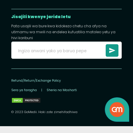
Jisajili kwenye jarida letu
Pata usajili wa bure kwa kidokezo chetu cha afya na
utimamu wa mwili na endelea kufuatilia matoleo yetu ya
hivi karibuni
Refund/Return/Exchange Policy
Sera ya faragha
|
Sheria na Masharti
© 2023 GoMedii. Haki zote zimehifadhiwa