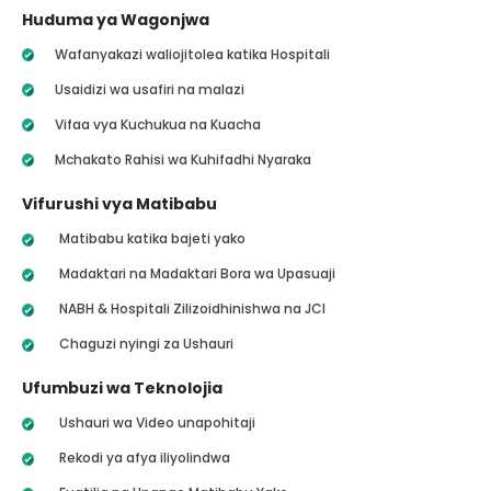
Huduma ya Wagonjwa
Wafanyakazi waliojitolea katika Hospitali
Usaidizi wa usafiri na malazi
Vifaa vya Kuchukua na Kuacha
Mchakato Rahisi wa Kuhifadhi Nyaraka
Vifurushi vya Matibabu
Matibabu katika bajeti yako
Madaktari na Madaktari Bora wa Upasuaji
NABH & Hospitali Zilizoidhinishwa na JCI
Chaguzi nyingi za Ushauri
Ufumbuzi wa Teknolojia
Ushauri wa Video unapohitaji
Rekodi ya afya iliyolindwa