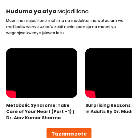
Huduma ya afya
Majadiliano
Maoni na majadiliano muhimu na madaktari na wataalam wa
matibabu wenye uzoefu zaidi nchini pamoja na maoni ya
wagonjwa kwenye jukwaa letu.
Metabolic Syndrome: Take
Surprising Reasons fo
Care of Your Heart (Part - 1) |
in Adults By Dr. Mudas
Dr. Ajay Kumar Sharma
Tazama zote