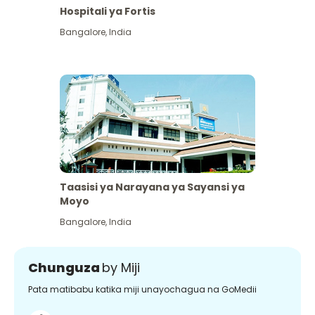
Hospitali ya Fortis
Bangalore
,
India
Taasisi ya Narayana ya Sayansi ya
Moyo
Bangalore
,
India
Chunguza
by Miji
Pata matibabu katika miji unayochagua na GoMedii