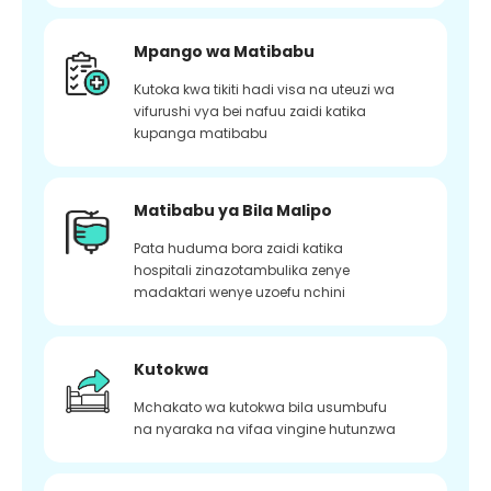
Mpango wa Matibabu
Kutoka kwa tikiti hadi visa na uteuzi wa
vifurushi vya bei nafuu zaidi katika
kupanga matibabu
Matibabu ya Bila Malipo
Pata huduma bora zaidi katika
hospitali zinazotambulika zenye
madaktari wenye uzoefu nchini
Kutokwa
Mchakato wa kutokwa bila usumbufu
na nyaraka na vifaa vingine hutunzwa