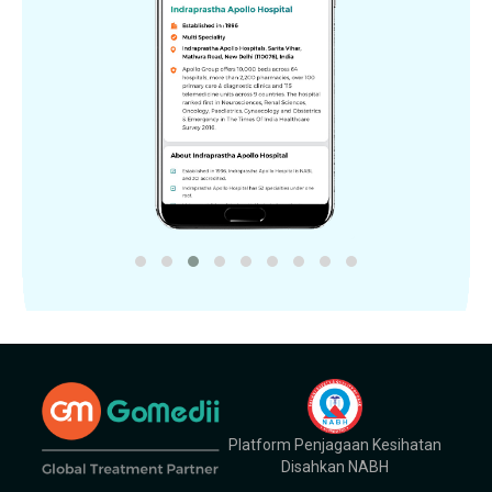
Platform Penjagaan Kesihatan
Disahkan NABH