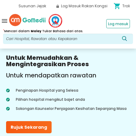
shopping_cart
Susunan Jejak
Log Masuk Rakan Kongsi
Troli
menu
Log masuk
*
Mencari dalam
Malay
Tukar Bahasa dari atas.
Untuk Memudahkan &
Mengintegrasikan Proses
Untuk mendapatkan rawatan
Penginapan Hospital yang Selesa
Pilihan hospital mengikut bajet anda
Sokongan Kaunselor Penjagaan Kesihatan Sepanjang Masa
Rujuk Sekarang