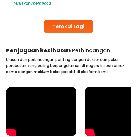
Teruskan membaca
challenges and help couples achieve their dream of
parenthood. Skilled technicians collect sperm using
specialized procedures to ensure optimal quality. Once
collected, they process the
Terokai Lagi
Continue Reading
Penjagaan kesihatan
Perbincangan
Ulasan dan perbincangan penting dengan doktor dan pakar
perubatan yang paling berpengalaman di negara ini bersama-
sama dengan maklum balas pesakit di platform kami.