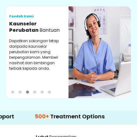
Faedah Kami
F
Kaunselor
V
Perubatan
Bantuan
P
Dapatkan sokongan tetap
P
daripada kaunselor
d
perubatan kami yang
p
berpengalaman. Memberi
m
nasihat dan bimbingan
m
terbaik kepada anda.
p
k
500+
Treatment Options