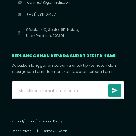
connect@gomedii.com
(+91) 9311101477
96, block C, Sector 65, Noida,
Uttar Pradesh, 201301
BERLANGGANAN KEPADA SURAT BERITA KAMI
Dapatkan langganan percuma untuk tip kesihatan dan
kecergasan kami dan nantikan tawaran terbaru kami
Refund/Return/Exchange Policy
Dasar Privasi
|
Terma & Syarat