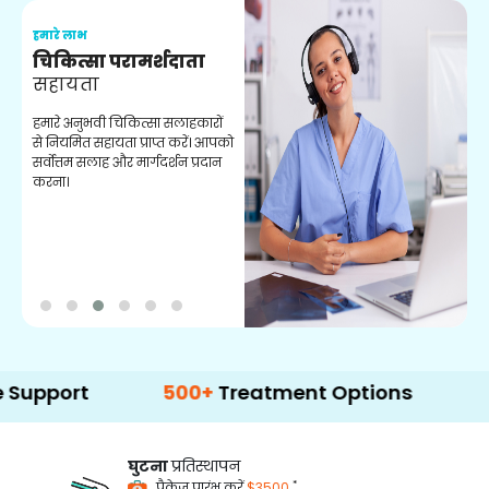
हमारे लाभ
ह
चिकित्सा परामर्शदाता
सहायता
व
हमारे अनुभवी चिकित्सा सलाहकारों
ब
से नियमित सहायता प्राप्त करें। आपको
व
सर्वोत्तम सलाह और मार्गदर्शन प्रदान
ह
करना।
ऑ
rt
500+
Treatment Options
घुटना
प्रतिस्थापन
*
पैकेज प्रारंभ करें
$3500