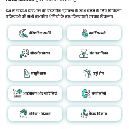
देश में स्वास्थ्य देखभाल की बेहतरीन गुणवत्ता के साथ चुनने के लिए चिकित्सा
प्रक्रियाओं की सभी संभावित श्रेणियों के साथ किफायती उपचार विकल्प।
बेरिएट्रिक सर्जरी
कार्डियलजी
सौंदर्य प्रसाधन
अंतःस्त्राविका
प्रसूतिशास्र
हड्डी रोग
आईवीएफ और फर्टिलिटी
नेफ्रोलॉजी
तंत्रिका-विज्ञान
कैंसर विज्ञान