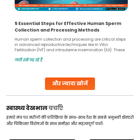
5 Essential Steps for Effective Human Sperm
Collection and Processing Methods
Human sperm collection and processing are critical steps
in advanced reproductive techniques like In Vitro
Fertilization (IVF) and intrauterine insemination (IUI). These
methods enable medical professionals to tackle fertility
जारी रखें पढ़ रहे हैं
challenges and help couples achieve their dream of
parenthood. Skilled technicians collect sperm using
specialized procedures to ensure optimal quality. Once
collected, they process the
और ज्यादा खोजें
Continue Reading
स्वास्थ्य देखभाल
चर्चाएँ
हमारे मंच पर मरीजों की प्रतिक्रिया के साथ-साथ देश के सबसे अनुभवी डॉक्टरों
और चिकित्सा विशेषज्ञों के साथ समीक्षा और महत्वपूर्ण चर्चा।