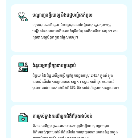
បណ្តាញមន្ទីរពេទ្យ និងវេជ្ជបណ្ឌិតកំពូល
ទទួលបានការពិគ្រោះ និងព្យាបាលនៅមន្ទីរពេទ្យរដ្ឋជាមួយវេជ្ជ
បណ្ឌិតដែលមានបទពិសោធន៍ច្រើនបំផុតលើករណីរបស់អ្នក។ ការ
ព្យាបាលល្អបំផុតក្នុងតម្លៃសមរម្យ។
ជំនួយអ្នកប្រឹក្សាជាបន្តបន្ទាប់
ជំនួយ និងជំនួយពីអ្នកប្រឹក្សាផ្នែកវេជ្ជសាស្រ្ត 24x7 ក្នុងអំឡុង
ពេលដំណើរនៃការព្យាបាលរបស់អ្នក។ ទទួលការពិគ្រោះយោបល់
គ្រប់ពេលវេលាទាក់ទងនឹងនីតិវិធី និងការថែទាំក្រោយការព្យាបាល។
ការគ្រប់គ្រងករណីអ្នកជំងឺពីចុងដល់ចប់
ពីការរកឃើញរហូតដល់ការចាកចេញពីមន្ទីរពេទ្យ ទទួលបាន
ព័ត៌មានថ្មីៗជាប្រចាំអំពីដំណើរនៃការព្យាបាលដោយមានជំនួយក្នុង