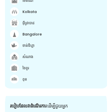
ចេនណៃ
Kolkata
អ៊ីដ្រាបាដ
Bangalore
ចាន់ឌីហ្គា
សំណាង
ចៃពួរ
ពុន
របៀបដែលវាដំណើរការ
ដើម្បី​ជួយ​អ្នក