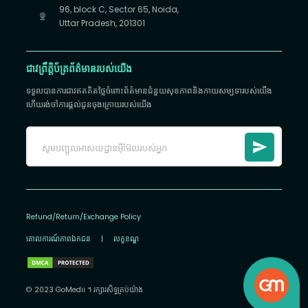
96, block C, Sector 65, Noida,
Uttar Pradesh, 201301
ជាវព្រឹត្តិប័ត្រព័ត៌មានរបស់យើង
ទទួលបានការជាវឥតគិតថ្លៃចំពោះព័ត៌មានជំនួយសុខភាពនិងកាយសម្បទារបស់យើង
ហើយរង់ចាំការផ្តល់ជូនចុងក្រោយរបស់យើង
Refund/Return/Exchange Policy
គោលការណ៍​ភាព​ឯកជន
|
លក្ខខណ្ឌ
© 2023 GoMedii ។ រក្សា​រ​សិទ្ធ​គ្រប់យ៉ាង