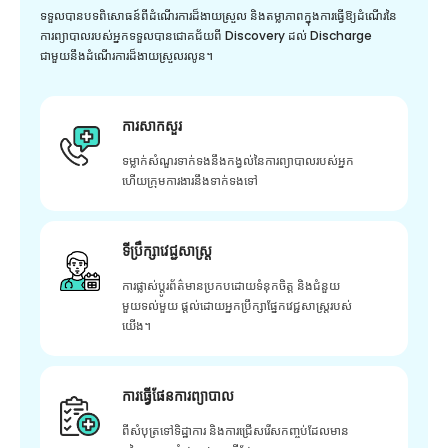
ទទួលបានបទពិសោធន៍ពីដំណើរការដ៏ងាយស្រួល និងតម្លាភាពក្នុងការធ្វើឱ្យដំណើរនៃ
ការព្យាបាលរបស់អ្នកទទួលបានជោគជ័យពី Discovery ដល់ Discharge
ជាមួយនឹងដំណើរការដ៏ងាយស្រួលរលូន។
ការសាកសួរ
ទម្លាក់សំណួរទាក់ទងនឹងកង្វល់នៃការព្យាបាលរបស់អ្នក
ហើយក្រុមការងារនឹងទាក់ទងទៅ
ទីប្រឹក្សាវេជ្ជសាស្ត្រ
ការផ្លាស់ប្តូរព័ត៌មានប្រកបដោយទំនុកចិត្ត និងជំនួយ
មួយទល់មួយ ផ្តល់ដោយអ្នកប្រឹក្សាផ្នែកវេជ្ជសាស្រ្តរបស់
យើង។
ការធ្វើផែនការព្យាបាល
ពីសំបុត្រទៅទិដ្ឋាការ និងការជ្រើសរើសកញ្ចប់ដែលមាន