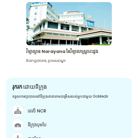
វិទ្យាស្ថាន Narayana នៃវិទ្យាសាស្រ្តបេះដូង
Bangalore
,
ប្រទេសឥណ្ឌា
រុករក
ដោយទីក្រុង
ទទួលការព្យាបាលនៅទីក្រុងនានាតាមជម្រើសរបស់អ្នកជាមួយ GoMedii
ដេលី NCR
ទីក្រុងបុមបៃ