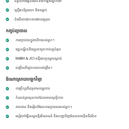
ជំនួយការធ្វើដំណើរ និងកន្លែងស្នាក់នៅ
គ្រឿងបរិក្ខារយក និងទម្លាក់
ដំណើរការឯកសារងាយស្រួល
កញ្ចប់ព្យាបាល
ការព្យាបាលក្នុងថវិការបស់អ្នក។
វេជ្ជបណ្ឌិតនិងគ្រូពេទ្យវះកាត់ល្អបំផុត
NABH & JCI មន្ទីរពេទ្យទទួលស្គាល់
ជម្រើសពិគ្រោះយោបល់ច្រើន។
ដំណោះស្រាយបច្ចេកវិទ្យា
ការប្រឹក្សាវីដេអូតាមតម្រូវការ
កំណត់ត្រាសុខភាពដែលមានសុវត្ថិភាព
តាមដាន និងរៀបចំផែនការព្យាបាលរបស់អ្នក។
សៀវភៅធ្វើតេស្តមន្ទីរពិសោធន៍ និងបញ្ជាទិញឱសថតាមអ៊ីនធឺណិត