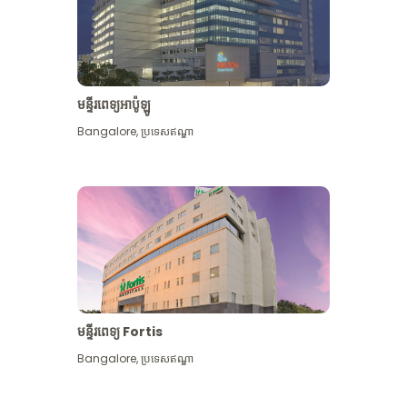
មន្ទីរពេទ្យអាប៉ូឡូ
Bangalore
,
ប្រទេសឥណ្ឌា
មើល​ច្រើន​ទៀត
មន្ទីរពេទ្យ Fortis
Bangalore
,
ប្រទេសឥណ្ឌា