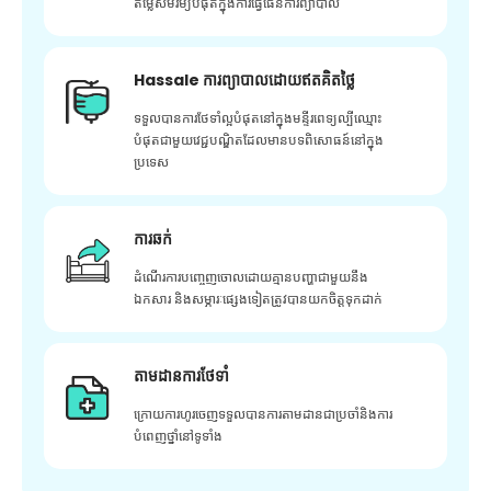
តម្លៃសមរម្យបំផុតក្នុងការធ្វើផែនការព្យាបាល
Hassale ការព្យាបាលដោយឥតគិតថ្លៃ
ទទួលបានការថែទាំល្អបំផុតនៅក្នុងមន្ទីរពេទ្យល្បីឈ្មោះ
បំផុតជាមួយវេជ្ជបណ្ឌិតដែលមានបទពិសោធន៍នៅក្នុង
ប្រទេស
ការឆក់
ដំណើរការបញ្ចេញចោលដោយគ្មានបញ្ហាជាមួយនឹង
ឯកសារ និងសម្ភារៈផ្សេងទៀតត្រូវបានយកចិត្តទុកដាក់
តាមដានការថែទាំ
ក្រោយ​ការ​ហូរ​ចេញ​ទទួល​បាន​ការ​តាមដាន​ជា​ប្រចាំ​និង​ការ​
បំពេញ​ថ្នាំ​នៅ​ទូទាំង​