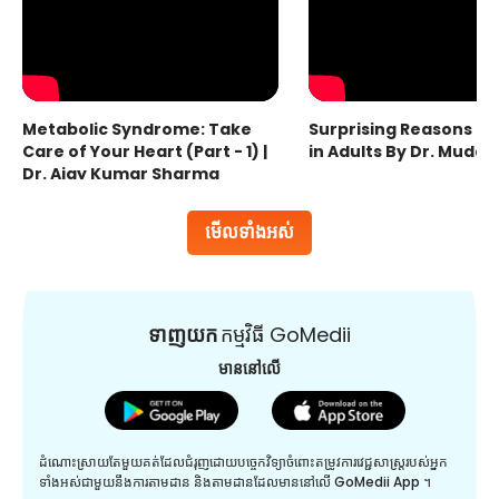
Metabolic Syndrome: Take
Surprising Reasons fo
Care of Your Heart (Part - 1) |
in Adults By Dr. Mudas
Dr. Ajay Kumar Sharma
មើលទាំងអស់
ទាញយក
កម្មវិធី GoMedii
មាននៅលើ
ដំណោះស្រាយតែមួយគត់ដែលជំរុញដោយបច្ចេកវិទ្យាចំពោះតម្រូវការវេជ្ជសាស្រ្តរបស់អ្នក
ទាំងអស់ជាមួយនឹងការតាមដាន និងតាមដានដែលមាននៅលើ GoMedii App ។