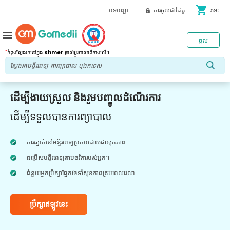
shopping_cart
បទបញ្ជា
ការចូលជាដៃគូ
រទេះ
menu
ចូល
*
កំពុងស្វែងរកនៅក្នុង
Khmer
ផ្លាស់ប្តូរភាសាពីខាងលើ។
ដើម្បីងាយស្រួល និងរួមបញ្ចូលដំណើរការ
ដើម្បីទទួលបានការព្យាបាល
ការស្នាក់នៅមន្ទីរពេទ្យប្រកបដោយផាសុកភាព
ជម្រើសមន្ទីរពេទ្យតាមថវិការបស់អ្នក។
ជំនួយអ្នកប្រឹក្សាផ្នែកថែទាំសុខភាពគ្រប់ពេលវេលា
ប្រឹក្សាឥឡូវនេះ