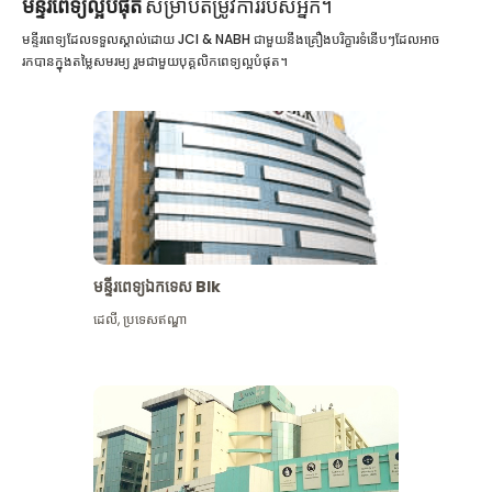
មន្ទីរពេទ្យល្អបំផុត
សម្រាប់តម្រូវការរបស់អ្នក។
មន្ទីរពេទ្យដែលទទួលស្គាល់ដោយ JCI & NABH ជាមួយនឹងគ្រឿងបរិក្ខារទំនើបៗដែលអាច
រកបានក្នុងតម្លៃសមរម្យ រួមជាមួយបុគ្គលិកពេទ្យល្អបំផុត។
មន្ទីរពេទ្យឯកទេស Blk
ដេលី
,
ប្រទេសឥណ្ឌា