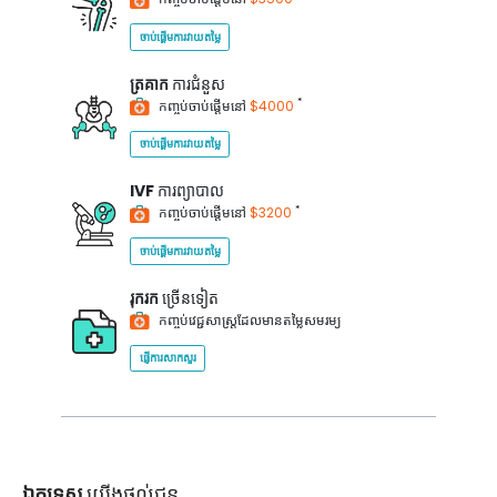
ចាប់ផ្តើមការវាយតម្លៃ
ត្រគាក
ការជំនួស
*
កញ្ចប់ចាប់ផ្តើមនៅ
$4000
ចាប់ផ្តើមការវាយតម្លៃ
IVF
ការព្យាបាល
*
កញ្ចប់ចាប់ផ្តើមនៅ
$3200
ចាប់ផ្តើមការវាយតម្លៃ
រុករក
ច្រើនទៀត
កញ្ចប់វេជ្ជសាស្ត្រដែលមានតម្លៃសមរម្យ
ផ្ញើការសាកសួរ
ឯកទេស
យើងផ្តល់ជូន