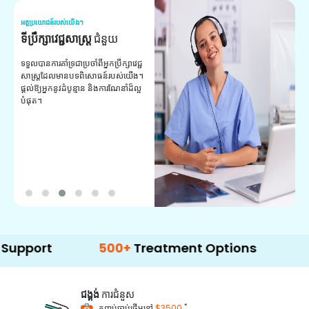
អត្ថប្រយោជន៍របស់យើង។
អត
ទីប្រឹក្សាវេជ្ជសាស្ត្រ
ជំនួយ
វ
យ
ទទួលបានការគាំទ្រជាប្រចាំពីអ្នកប្រឹក្សាវេជ្ជ
សាស្ត្រដែលមានបទពិសោធន៍របស់យើង។
ក
ផ្តល់ឱ្យអ្នកនូវដំបូន្មាន និងការណែនាំដ៏ល្អ
វ
បំផុត។
ប
ក្
ព
ឡ
500+
Treatment Options
ជង្គង់
ការជំនួស
*
កញ្ចប់ចាប់ផ្តើមនៅ
$3500