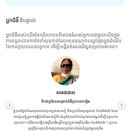
អ្នកជំងឺ
ទីបន្ទាល់
អ្នកជំងឺរបស់យើងចែករំលែកបទពិសោធន៍របស់ពួកគេជាមួយយើងក្នុង
ការទទួលបានការថែទាំសុខភាពដែលមានគុណភាពល្អបំផុតក្នុងដំណើរ
នៃការព្យាបាលរបស់ពួកគេ ដើម្បីបង្កើតចំណងដ៏ល្អសម្រាប់អនាគត។
សានដាដាស
ពីបង់ក្លាដែសសម្រាប់ជំងឺក្រពះពោះវៀន
ខ្ញុំបានថ្លែងអំណរគុណដល់កូនប្រុសរបស់ខ្ញុំ និងក្រុមដ៏អស្ចារ្យរបស់ GoMedii ដែល
បានជួយខ្ញុំក្នុងការធ្វើដំណើររបស់ខ្ញុំពីបង់ក្លាដែសទៅកាន់ប្រទេសឥណ្ឌាដើម្បីទទួលការ
ព្យាបាល។ យើងបានធ្វើការជ្រើសរើសត្រឹមត្រូវក្នុងការជ្រើសរើស GoMedii ។ ពួកគេ
សូម្បីតែបន្ទាប់ពីការព្យាបាលរក្សាទំនាក់ទំនងដ៏ល្អជាមួយយើង