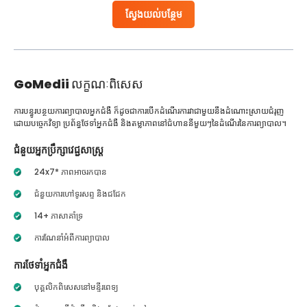
ស្វែងយល់បន្ថែម
GoMedii
លក្ខណៈពិសេស
ការបន្ធូរបន្ថយការព្យាបាលអ្នកជំងឺ ក៏ដូចជាការបើកដំណើរការវាជាមួយនឹងដំណោះស្រាយជំរុញ
ដោយបច្ចេកវិទ្យា ប្រព័ន្ធថែទាំអ្នកជំងឺ និងតម្លាភាពនៅជំហាននីមួយៗនៃដំណើរនៃការព្យាបាល។
ជំនួយអ្នកប្រឹក្សាវេជ្ជសាស្ត្រ
24x7* ភាពអាចរកបាន
ជំនួយការហៅទូរសព្ទ និងជជែក
14+ ភាសាគាំទ្រ
ការណែនាំអំពីការព្យាបាល
ការថែទាំអ្នកជំងឺ
បុគ្គលិកពិសេសនៅមន្ទីរពេទ្យ