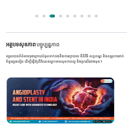
អត្ថបទសុខភាព
បច្ចុប្បន្នភាព
ទទួលបានព័ត៌មានចុងក្រោយបំផុតទាក់ទងនឹងការព្យាបាល នីតិវិធី លក្ខខណ្ឌ និងតម្រូវការពាក់
ព័ន្ធផ្សេងទៀត ដើម្បីធ្វើឱ្យជីវិតរបស់អ្នកមានសុខភាពល្អ និងប្រសើរជាងមុន។