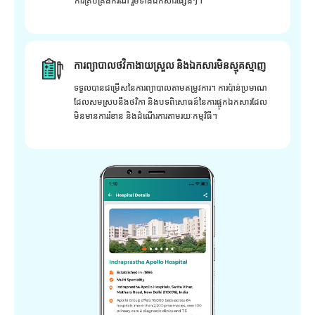
ការគ្រប់គ្រងករណី រួមទាំងឯកសារផ្សេងៗ។
ការព្យាបាលថវិកាងាយស្រួល និងឯកសារមិនស្មុគស្មាញ
ទទួលបានជម្រើសនៃការព្យាបាលតាមតម្រូវការ។ ការប៉ាន់ប្រមាណ
ដែលសមស្របនឹងថវិកា និងបទពិសោធន៍នៃការផ្ទុកឯកសារដែល
មិនមានការរំខាន និងដំណើរការតាមរយៈកម្មវិធី។