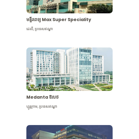
មន្ទីរពេទ្យ Max Super Speciality
ដេលី
,
ប្រទេសឥណ្ឌា
Medanta ឱសថ
ហ្គូរូក្រាម
,
ប្រទេសឥណ្ឌា