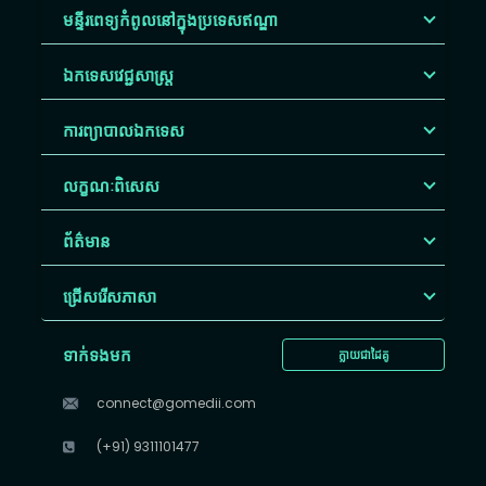
មន្ទីរពេទ្យកំពូលនៅក្នុងប្រទេសឥណ្ឌា
ឯកទេសវេជ្ជសាស្ត្រ
ការព្យាបាលឯកទេស
លក្ខណៈពិសេស
ព័ត៌មាន
ជ្រើសរើស​ភាសា
ទាក់ទងមក
ក្លាយជាដៃគូ
connect@gomedii.com
(+91) 9311101477