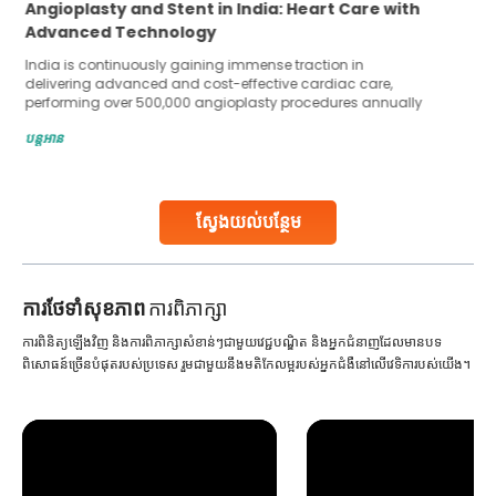
5 Essential Steps for Effective Human Sperm
Collection and Processing Methods
Human sperm collection and processing are critical steps
in advanced reproductive techniques like In Vitro
Fertilization (IVF) and intrauterine insemination (IUI). These
methods enable medical professionals to tackle fertility
បន្តអាន
challenges and help couples achieve their dream of
parenthood. Skilled technicians collect sperm using
specialized procedures to ensure optimal quality. Once
collected, they process the
ស្វែងយល់បន្ថែម
Continue Reading
ការ​ថែទាំ​សុខភាព
ការពិភាក្សា
ការពិនិត្យឡើងវិញ និងការពិភាក្សាសំខាន់ៗជាមួយវេជ្ជបណ្ឌិត និងអ្នកជំនាញដែលមានបទ
ពិសោធន៍ច្រើនបំផុតរបស់ប្រទេស រួមជាមួយនឹងមតិកែលម្អរបស់អ្នកជំងឺនៅលើវេទិការបស់យើង។