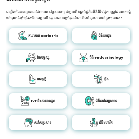
ជម្រើសនៃការព្យាបាលដែលមានតម្លៃសមរម្យ ជាមួយនឹងគ្រប់ជួរនៃនីតិវិធីវេជ្ជសាស្រ្តដែលអាចធ្វើ
ទៅបានដើម្បីជ្រើសរើសជាមួយនឹងគុណភាពល្អបំផុតនៃការថែទាំសុខភាពនៅក្នុងប្រទេស។
ការវះកាត់ Bariatric
ជំងឺបេះដូង
កែសម្ផស្ស
ជំងឺ endocrinology
រោគស្ត្រី
ឆ្អឹង
IVF និងការមានកូន
ជំងឺសរសៃប្រសាទ
សរសៃប្រសាទ
ជំងឺមហារីក