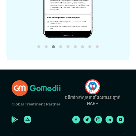
វេទិកាថែទាំសុខភាពដែលបានបញ្ជាក់
NABH