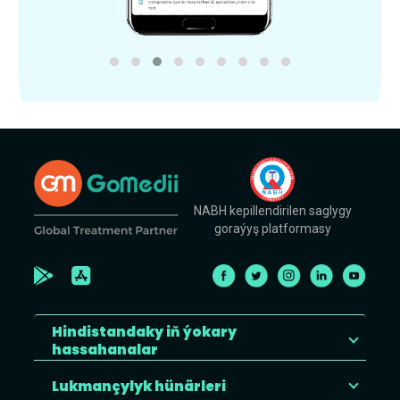
NABH kepillendirilen saglygy
goraýyş platformasy
Hindistandaky iň ýokary
hassahanalar
Lukmançylyk hünärleri