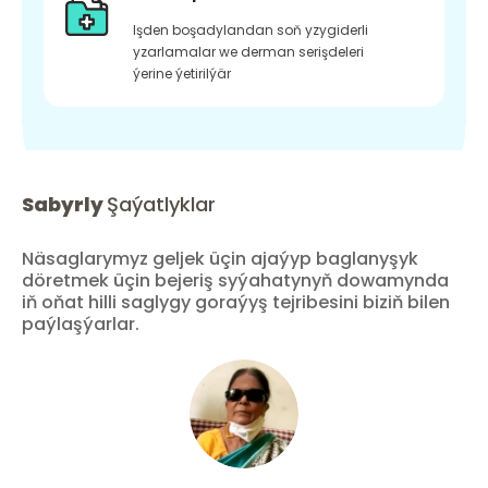
Işden boşadylandan soň yzygiderli
yzarlamalar we derman serişdeleri
ýerine ýetirilýär
Sabyrly
Şaýatlyklar
Näsaglarymyz geljek üçin ajaýyp baglanyşyk
döretmek üçin bejeriş syýahatynyň dowamynda
iň oňat hilli saglygy goraýyş tejribesini biziň bilen
paýlaşýarlar.