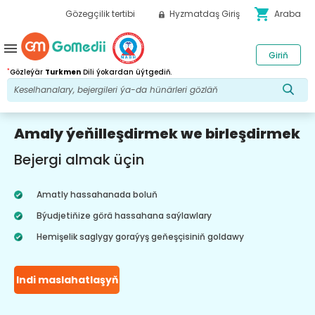
shopping_cart
Gözegçilik tertibi
Hyzmatdaş Giriş
Araba
menu
Giriň
*
Gözleýär
Turkmen
Dili ýokardan üýtgediň.
Amaly ýeňilleşdirmek we birleşdirmek
Bejergi almak üçin
Amatly hassahanada boluň
Býudjetiňize görä hassahana saýlawlary
Hemişelik saglygy goraýyş geňeşçisiniň goldawy
Indi maslahatlaşyň