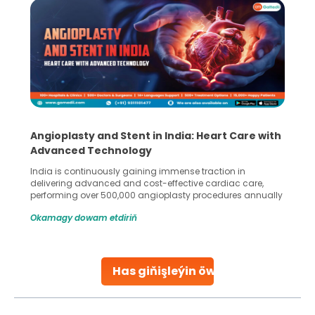
Angioplasty and Stent in India: Heart Care with
Advanced Technology
India is continuously gaining immense traction in
delivering advanced and cost-effective cardiac care,
performing over 500,000 angioplasty procedures annually
with a success rate exceeding 90%. Patients across the
Okamagy dowam etdiriň
globe are searching for treatments like angioplasty and
stent placement in Indian hospitals, owing to the
combination of high-quality care and affordability.
Studies, such as one published
Has giňişleýin öwreniň
Continue Reading