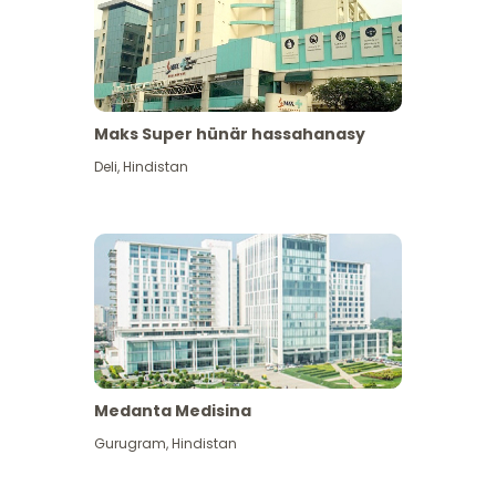
Maks Super hünär hassahanasy
Deli
,
Hindistan
Medanta Medisina
Gurugram
,
Hindistan