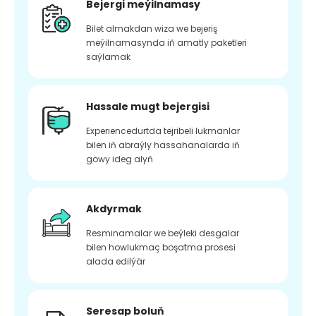
Bejergi meýilnamasy
Bilet almakdan wiza we bejeriş
meýilnamasynda iň amatly paketleri
saýlamak
Hassale mugt bejergisi
Experiencedurtda tejribeli lukmanlar
bilen iň abraýly hassahanalarda iň
gowy ideg alyň
Akdyrmak
Resminamalar we beýleki desgalar
bilen howlukmaç boşatma prosesi
alada edilýär
Seresap boluň