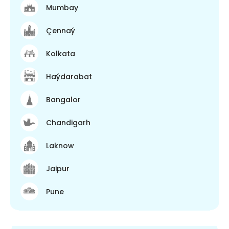
Mumbay
Çennaý
Kolkata
Haýdarabat
Bangalor
Chandigarh
Laknow
Jaipur
Pune