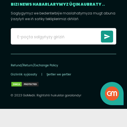
BIZI NEWS HABARLARYMYZ ÜÇIN AUBRATY ..
Saglygymyz we bedenterbiýe maslahatymyza mugt abuna
ýazylyň we iň soňky tekliplerimizi diňläň
Refund/Return/Exchange Policy
Gizlinlik syýasaty
|
Şertler we şertler
© 2023 GoMedii. Rightshli hukuklar goralandyr