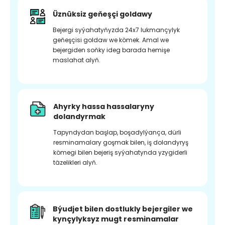
Üznüksiz geňeşçi goldawy
Bejergi syýahatyňyzda 24x7 lukmançylyk
geňeşçisi goldaw we kömek. Amal we
bejergiden soňky ideg barada hemişe
maslahat alyň.
Ahyrky hassa hassalaryny
dolandyrmak
Tapyndydan başlap, boşadylýança, dürli
resminamalary goşmak bilen, iş dolandyryş
kömegi bilen bejeriş syýahatynda yzygiderli
täzelikleri alyň.
Býudjet bilen dostlukly bejergiler we
kynçylyksyz mugt resminamalar