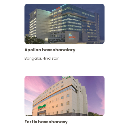
Apollon hassahanalary
Has giňişleýin gör
Bangalor
,
Hindistan
Fortis hassahanasy