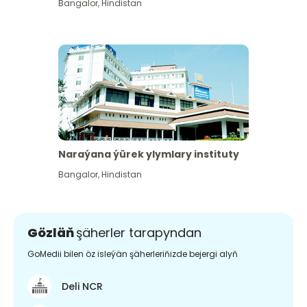
Bangalor
,
Hindistan
Naraýana ýürek ylymlary instituty
Bangalor
,
Hindistan
Gözläň
şäherler tarapyndan
GoMedii bilen öz isleýän şäherleriňizde bejergi alyň
Deli NCR