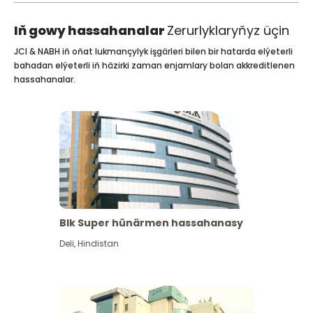
Iň gowy hassahanalar
Zerurlyklaryňyz üçin
JCI & NABH iň oňat lukmançylyk işgärleri bilen bir hatarda elýeterli
bahadan elýeterli iň häzirki zaman enjamlary bolan akkreditlenen
hassahanalar.
Blk Super hünärmen hassahanasy
Deli
,
Hindistan