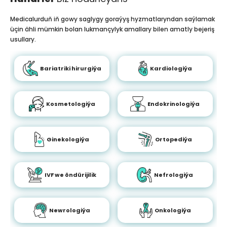
Medicalurduň iň gowy saglygy goraýyş hyzmatlaryndan saýlamak
üçin ähli mümkin bolan lukmançylyk amallary bilen amatly bejeriş
usullary.
Bariatriki hirurgiýa
Kardiologiýa
Kosmetologiýa
Endokrinologiýa
Ginekologiýa
Ortopediýa
IVF we öndürijilik
Nefrologiýa
Newrologiýa
Onkologiýa