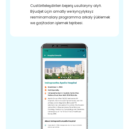
Custöriteleşdirilen bejeriş usullaryny alyň.
Býudjet üçin amatly we kynçylyksyz
resminamalary programma arkaly ýüklemek
we gaýtadan işlemek tejribesi.