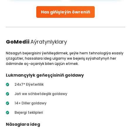
Has giňişleýin öwreniň
GoMedii
Aýratynlyklary
Näsagyň bejergisini ýeňilleşdirmek, şeýle hem tehnologiýa esasly
çözgütler, hassalara ideg ulgamy we bejeriş syýahatynyň her
ädiminde aç-açanlyk bilen üpjün etmek.
Lukmançylyk geňeşçisiniň goldawy
24x7* Elýeterlilik
Jaň we söhbetdeşlik goldawy
14+ Diller goldawy
Bejergi teklipleri
Näsaglara ideg