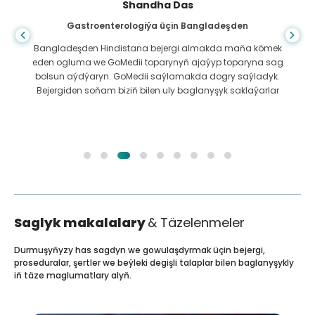
Shandha Das
Gastroenterologiýa üçin Bangladeşden
Bangladeşden Hindistana bejergi almakda maňa kömek
eden ogluma we GoMedii toparynyň ajaýyp toparyna sag
bolsun aýdýaryn. GoMedii saýlamakda dogry saýladyk.
Bejergiden soňam biziň bilen uly baglanyşyk saklaýarlar
Saglyk makalalary
& Täzelenmeler
Durmuşyňyzy has sagdyn we gowulaşdyrmak üçin bejergi,
proseduralar, şertler we beýleki degişli talaplar bilen baglanyşykly
iň täze maglumatlary alyň.