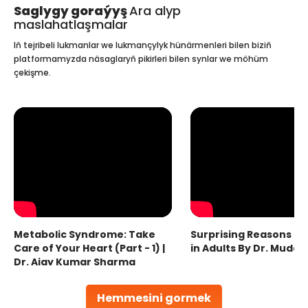
Saglygy goraýyş
Ara alyp
maslahatlaşmalar
Iň tejribeli lukmanlar we lukmançylyk hünärmenleri bilen biziň
platformamyzda näsaglaryň pikirleri bilen synlar we möhüm
çekişme.
Metabolic Syndrome: Take
Surprising Reasons fo
Care of Your Heart (Part - 1) |
in Adults By Dr. Mudas
Dr. Ajay Kumar Sharma
Hemmesini gormek