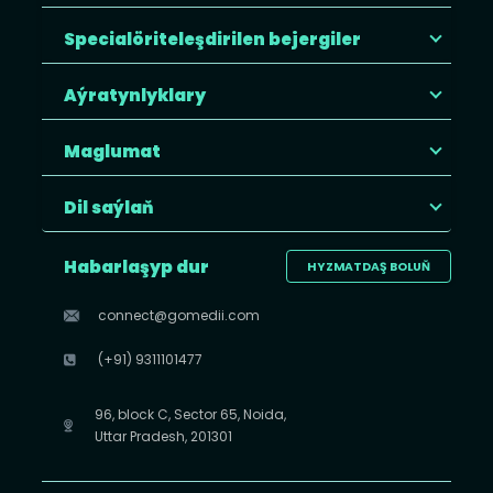
Specialöriteleşdirilen bejergiler
Aýratynlyklary
Maglumat
Dil saýlaň
Habarlaşyp dur
HYZMATDAŞ BOLUŇ
connect@gomedii.com
(+91) 9311101477
96, block C, Sector 65, Noida,
Uttar Pradesh, 201301