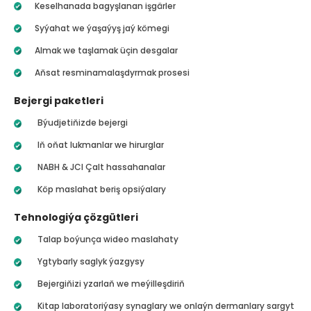
Keselhanada bagyşlanan işgärler
Syýahat we ýaşaýyş jaý kömegi
Almak we taşlamak üçin desgalar
Aňsat resminamalaşdyrmak prosesi
Bejergi paketleri
Býudjetiňizde bejergi
Iň oňat lukmanlar we hirurglar
NABH & JCI Çalt hassahanalar
Köp maslahat beriş opsiýalary
Tehnologiýa çözgütleri
Talap boýunça wideo maslahaty
Ygtybarly saglyk ýazgysy
Bejergiňizi yzarlaň we meýilleşdiriň
Kitap laboratoriýasy synaglary we onlaýn dermanlary sargyt