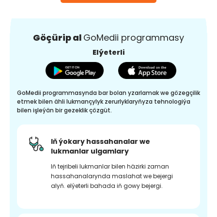
Göçürip al
GoMedii programmasy
Elýeterli
GoMedii programmasynda bar bolan yzarlamak we gözegçilik
etmek bilen ähli lukmançylyk zerurlyklaryňyza tehnologiýa
bilen işleýän bir gezeklik çözgüt.
Iň ýokary hassahanalar we
lukmanlar ulgamlary
Iň tejribeli lukmanlar bilen häzirki zaman
hassahanalarynda maslahat we bejergi
alyň. elýeterli bahada iň gowy bejergi.