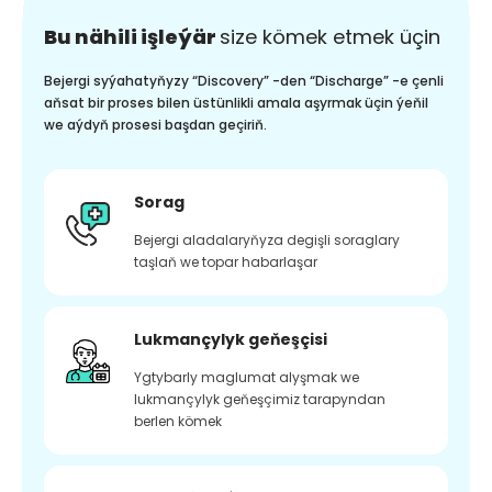
Bu nähili işleýär
size kömek etmek üçin
Bejergi syýahatyňyzy “Discovery” -den “Discharge” -e çenli
aňsat bir proses bilen üstünlikli amala aşyrmak üçin ýeňil
we aýdyň prosesi başdan geçiriň.
Sorag
Bejergi aladalaryňyza degişli soraglary
taşlaň we topar habarlaşar
Lukmançylyk geňeşçisi
Ygtybarly maglumat alyşmak we
lukmançylyk geňeşçimiz tarapyndan
berlen kömek