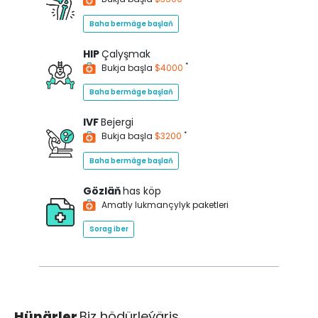
Baha bermäge başlaň
HIP
Çalyşmak
*
Bukja başla
$4000
Baha bermäge başlaň
IVF
Bejergi
*
Bukja başla
$3200
Baha bermäge başlaň
Gözläň
has köp
Amatly lukmançylyk paketleri
Sorag iber
Hünärler
Biz hödürleýäris