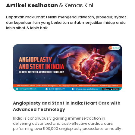
Artikel Kesihatan
& Kemas Kini
Dapatkan maklumat terkini mengenai rawatan, prosedur, syarat
dan keperluan lain yang berkaitan untuk menjadikan hidup anda
lebih sihat & lebih baik.
5 Essential Steps for Effective Human Sperm
Collection and Processing Methods
Human sperm collection and processing are critical steps
in advanced reproductive techniques like In Vitro
Fertilization (IVF) and intrauterine insemination (IUI). These
methods enable medical professionals to tackle fertility