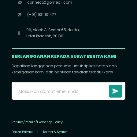
connect@gomedii.com
(+91) 9311101477
96, block C, Sector 65, Noida,
Uttar Pradesh, 201301
BERLANGGANAN KEPADA SURAT BERITA KAMI
Dapatkan langganan percuma untuk tip kesihatan dan
kecergasan kami dan nantikan tawaran terbaru kami
Refund/Return/Exchange Policy
Dasar Privasi
|
Terma & Syarat