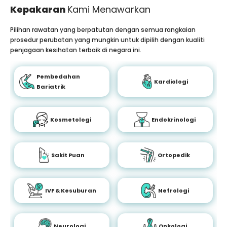
Kepakaran
Kami Menawarkan
Pilihan rawatan yang berpatutan dengan semua rangkaian
prosedur perubatan yang mungkin untuk dipilih dengan kualiti
penjagaan kesihatan terbaik di negara ini.
Pembedahan
Kardiologi
Bariatrik
Kosmetologi
Endokrinologi
Sakit Puan
Ortopedik
IVF & Kesuburan
Nefrologi
Neurologi
Onkologi