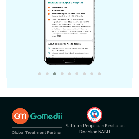
Platform Penjagaan Kesihatan
Disahkan NABH