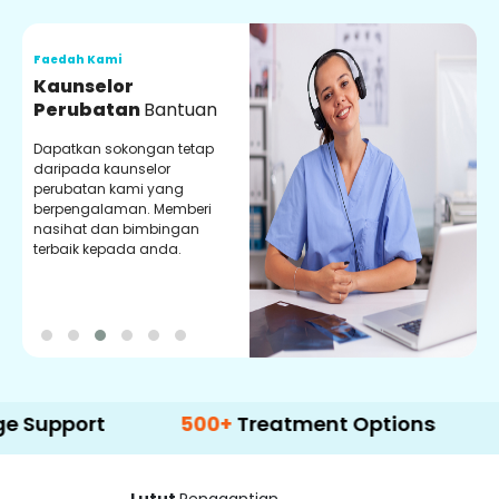
Faedah Kami
F
Kaunselor
V
Perubatan
Bantuan
P
Dapatkan sokongan tetap
P
daripada kaunselor
d
perubatan kami yang
p
berpengalaman. Memberi
m
nasihat dan bimbingan
m
terbaik kepada anda.
p
k
rt
500+
Treatment Options