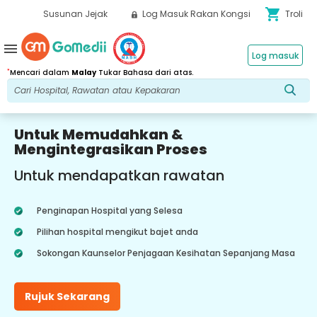
shopping_cart
Susunan Jejak
Log Masuk Rakan Kongsi
Troli
menu
Log masuk
*
Mencari dalam
Malay
Tukar Bahasa dari atas.
Untuk Memudahkan &
Mengintegrasikan Proses
Untuk mendapatkan rawatan
Penginapan Hospital yang Selesa
Pilihan hospital mengikut bajet anda
Sokongan Kaunselor Penjagaan Kesihatan Sepanjang Masa
Rujuk Sekarang