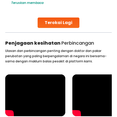
Teruskan membaca
challenges and help couples achieve their dream of
parenthood. Skilled technicians collect sperm using
specialized procedures to ensure optimal quality. Once
collected, they process the
Terokai Lagi
Continue Reading
Penjagaan kesihatan
Perbincangan
Ulasan dan perbincangan penting dengan doktor dan pakar
perubatan yang paling berpengalaman di negara ini bersama-
sama dengan maklum balas pesakit di platform kami.