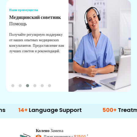
Наши преимущества
Н
Медицинский советник
О
Помощь
К
Получайте регулярную поддержку
О
от наших опытных медицинских
с
консультантов. Предоставление вам
п
лучших советов и рекомендаций.
в
о
4+
Language Support
500+
Treatment Op
Колено
Замена
*
Пакет начинается с
$3500