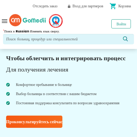
shopping_cart
Отследить заказ
Вход для партнеров
Корзина
menu
Войти
*
Поиск в
Russian
Изменить язык сверху.
Чтобы облегчить и интегрировать процесс
Для получения лечения
Комфортное пребывание в больнице
Выбор больницы в соответствии с вашим бюджетом
Постоянная поддержка консультанта по вопросам здравоохранения
Проконсультируйтесь сейчас