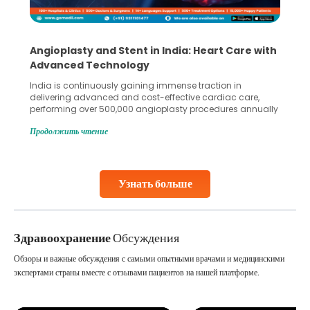
Angioplasty and Stent in India: Heart Care with
Advanced Technology
India is continuously gaining immense traction in
delivering advanced and cost-effective cardiac care,
performing over 500,000 angioplasty procedures annually
with a success rate exceeding 90%. Patients across the
Продолжить чтение
globe are searching for treatments like angioplasty and
stent placement in Indian hospitals, owing to the
combination of high-quality care and affordability.
Studies, such as one published
Узнать больше
Continue Reading
Здравоохранение
Обсуждения
Обзоры и важные обсуждения с самыми опытными врачами и медицинскими
экспертами страны вместе с отзывами пациентов на нашей платформе.