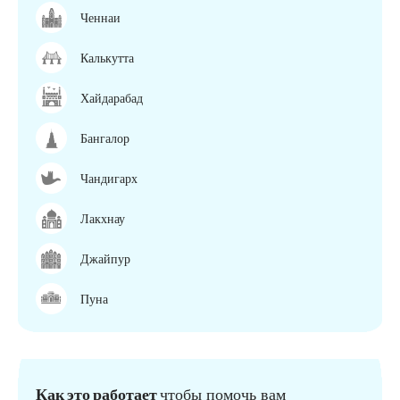
Ченнаи
Калькутта
Хайдарабад
Бангалор
Чандигарх
Лакхнау
Джайпур
Пуна
Как это работает
чтобы помочь вам