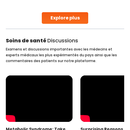
parenthood. Skilled technicians collect sperm using
specialized procedures to ensure optimal quality. Once
collected, they process the
Explore plus
Continue Reading
Soins de santé
Discussions
Examens et discussions importantes avec les médecins et
experts médicaux les plus expérimentés du pays ainsi que les
commentaires des patients sur notre plateforme.
Metabolic Syndrome: Take
Surprising Reasons fo