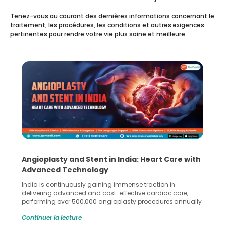
Tenez-vous au courant des dernières informations concernant le
traitement, les procédures, les conditions et autres exigences
pertinentes pour rendre votre vie plus saine et meilleure.
5 Essential Steps for Effective Human Sperm
Collection and Processing Methods
Human sperm collection and processing are critical steps
in advanced reproductive techniques like In Vitro
Fertilization (IVF) and intrauterine insemination (IUI). These
methods enable medical professionals to tackle fertility
Continuer la lecture
challenges and help couples achieve their dream of