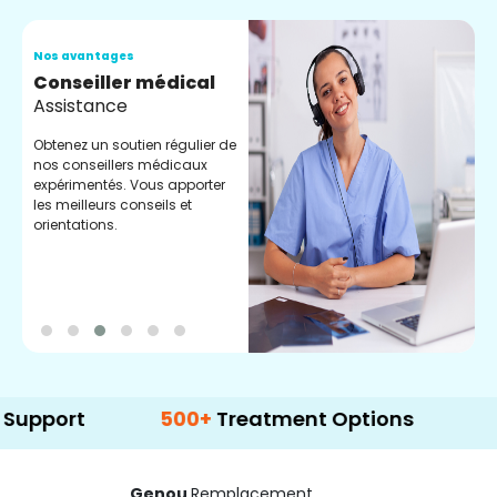
Nos avantages
N
Conseiller médical
V
Assistance
C
Obtenez un soutien régulier de
C
nos conseillers médicaux
n
expérimentés. Vous apporter
e
les meilleurs conseils et
t
orientations.
p
d
500+
Treatment Options
Genou
Remplacement