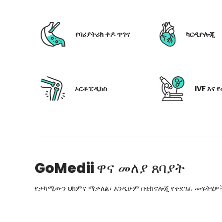
የባሪያትሪክ ቀዶ ጥገና
ካርዲዮሎጂ
ኦርቶፔዲክስ
IVF እና 
GoMedii
ዋና መለያ ጸባያት
የታካሚውን ህክምና ማቃለል፣ እንዲሁም በቴክኖሎጂ የተደገፈ መፍትሄዎችን፣