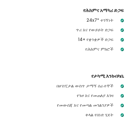
የሕክምና አማካሪ ድጋፍ
24x7* ተገኝነት
ጥሪ እና የውይይት ድጋፍ
14+ የቋንቋዎች ድጋፍ
የሕክምና ምክሮች
የታካሚ እንክብካቤ
በሆስፒታል ውስጥ ታማኝ ሰራተኞች
የጉዞ እና የመጠለያ እገዛ
የመውሰጃ እና የመጣል መገልገያዎች
ቀላል የሰነድ ሂደት