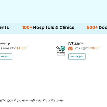
100+
Hospitals & Clinics
500+
Doctors & Su
መተካት
IVF
ሕክምና
*
*
እሽጉ በ ጀምር
$4000
እሽጉ በ ጀምር
$3200
ገማ ጀምር
ግምገማ ጀምር
ሕክምና ሂደቶች ጋር ተመጣጣኝ የሕክምና አማራጮች።