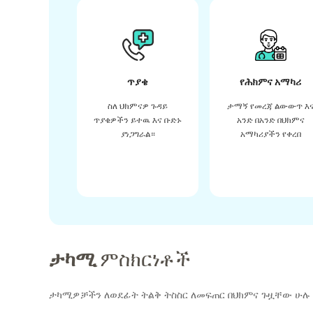
ጥያቄ
የሕክምና አማካሪ
ስለ ህክምናዎ ጉዳይ
ታማኝ የመረጃ ልውውጥ እ
ጥያቄዎችን ይተዉ እና ቡድኑ
አንድ በአንድ በህክምና
ያነጋግራል።
አማካሪያችን የቀረበ
ታካሚ
ምስክርነቶች
ታካሚዎቻችን ለወደፊት ትልቅ ትስስር ለመፍጠር በህክምና ጉዟቸው ሁሉ