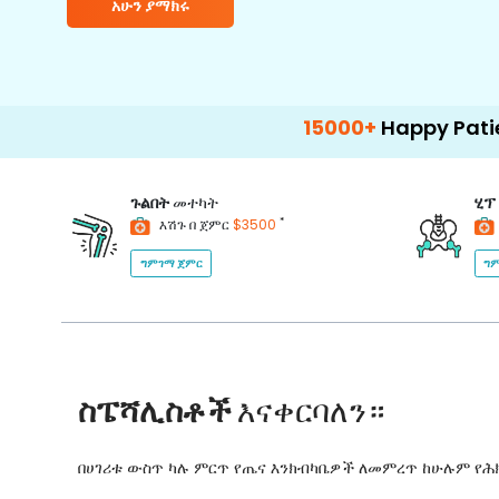
አሁን ያማክሩ
15000+
Happy Patients
ጉልበት
መተካት
ሂፕ
*
እሽጉ በ ጀምር
$3500
ግምገማ ጀምር
ግም
ስፔሻሊስቶች
እናቀርባለን።
በሀገሪቱ ውስጥ ካሉ ምርጥ የጤና እንክብካቤዎች ለመምረጥ ከሁሉም የ