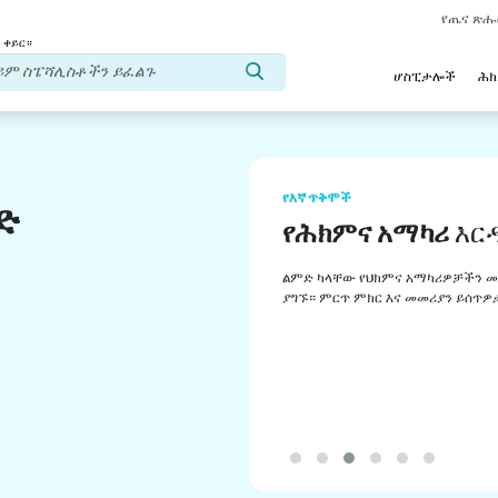
የጤና ጽ
 ቀይር።
ሆስፒታሎች
ሕ
የእኛ ጥቅሞች
ድ
የሕክምና አማካሪ
እር
ልምድ ካላቸው የህክምና አማካሪዎቻችን መ
ያግኙ። ምርጥ ምክር እና መመሪያን ይሰጥዎ