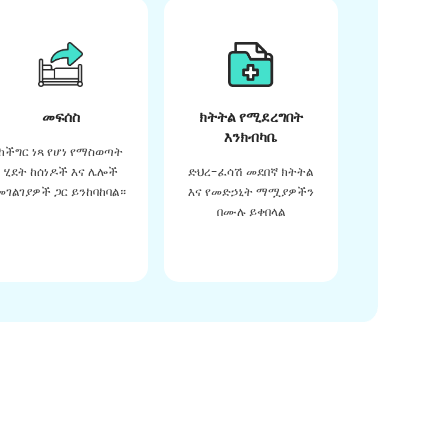
መፍሰስ
ክትትል የሚደረግበት
እንክብካቤ
ከችግር ነጻ የሆነ የማስወጣት
ሂደት ከሰነዶች እና ሌሎች
ድህረ-ፈሳሽ መደበኛ ክትትል
መገልገያዎች ጋር ይንከባከባል።
እና የመድኃኒት ማሟያዎችን
በሙሉ ይቀበላል