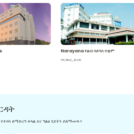
ል
Narayana የልብ ሳይንስ ተቋም
ባንጋሎር
,
ሕንድ
ርዳት
ን የተሳካ ለማድረግ ቀላል እና ግልፅ ሂደትን ይለማመዱ።