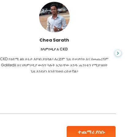
Chea Sarath
ከካምቦዲያ ለ CKD
CKD የዕድሜ ልክ ሁኔታ እየባሰ ይሄዳል። ለረጅም ጊዜ ተሠቃየሁ እና በመጨረሻም
መቼም ህይ
GoMedii እና በካምቦዲያ ውስጥ ካሉት አጋራቸው አንዱ ጤንነቴን የሚይዝበት
ስመረመር ፣
ጊዜ እንደሆነ እንድገነዘብ ረድቶኛል።
እንዳለብኝ
ተጨማሪ ያስሱ