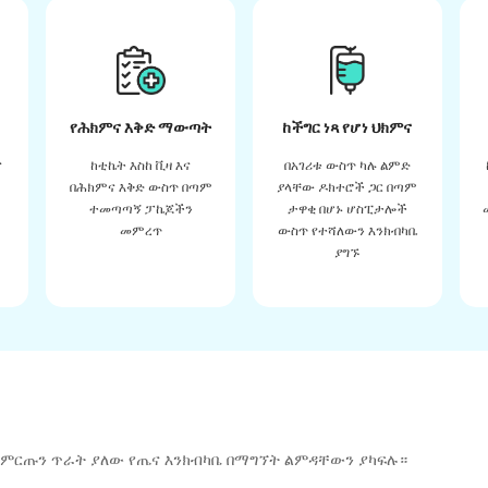
የሕክምና እቅድ ማውጣት
ከችግር ነጻ የሆነ ህክምና
ና
ከቲኬት እስከ ቪዛ እና
በአገሪቱ ውስጥ ካሉ ልምድ
በሕክምና እቅድ ውስጥ በጣም
ያላቸው ዶክተሮች ጋር በጣም
ተመጣጣኝ ፓኬጆችን
ታዋቂ በሆኑ ሆስፒታሎች
መምረጥ
ውስጥ የተሻለውን እንክብካቤ
ያግኙ
 ምርጡን ጥራት ያለው የጤና እንክብካቤ በማግኘት ልምዳቸውን ያካፍሉ።