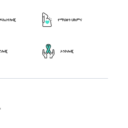
ዶክሪኖሎጂ
የማህፀን ህክምና
ሮሎጂ
ኦንኮሎጂ
።