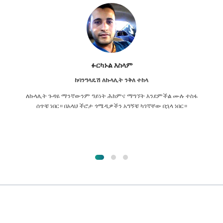
ፉርካኑል እስላም
ከባንግላዴሽ ለኩላሊት ንቅለ ተከላ
ለኩላሊት ጉዳዬ ማንኛውንም ዓይነት ሕክምና ማግኘት እንደምችል ሙሉ ተስፋ
ሰጥቼ ነበር። በአላህ ችሮታ ጎሜዲዎችን አግኝቼ ካገኛቸው በኋላ ነበር።