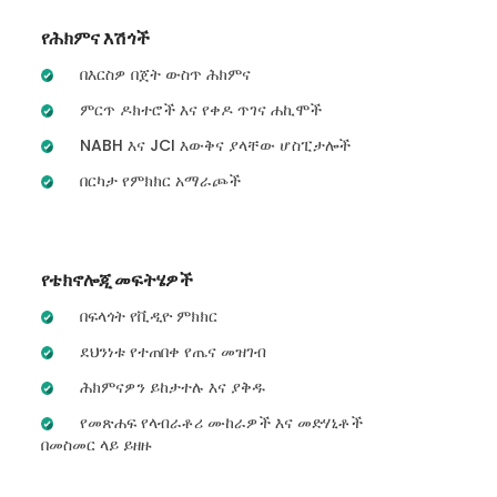
የሕክምና እሽጎች
በእርስዎ በጀት ውስጥ ሕክምና
ምርጥ ዶክተሮች እና የቀዶ ጥገና ሐኪሞች
NABH እና JCI እውቅና ያላቸው ሆስፒታሎች
በርካታ የምክክር አማራጮች
የቴክኖሎጂ መፍትሄዎች
በፍላጎት የቪዲዮ ምክክር
ደህንነቱ የተጠበቀ የጤና መዝገብ
ሕክምናዎን ይከታተሉ እና ያቅዱ
የመጽሐፍ የላብራቶሪ ሙከራዎች እና መድሃኒቶች
በመስመር ላይ ይዘዙ