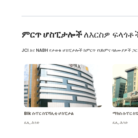
ምርጥ ሆስፒታሎች
ለእርስዎ ፍላጎቶ
JCI እና NABH የታወቁ ሆስፒታሎች ከምርጥ የህክምና ባለሙያዎች ጋ
Blk ሱፐር ስፔሻሊቲ ሆስፒታል
ማክስ ሱፐር ስ
ዴሊ
,
ሕንድ
ዴሊ
,
ሕንድ