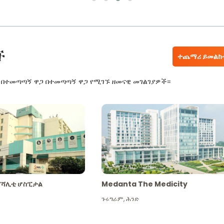
ች
ተጨማሪ ይመልከ
ር በተመጣጣኝ ዋጋ በተመጣጣኝ ዋጋ የሚገኙ ዘመናዊ መገልገያዎች።
ፔሻሊቲ ሆስፒታል
Medanta The Medicity
ጉሩግራም
,
ሕንድ