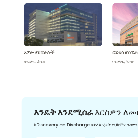
አፖሎ ሆስፒታሎች
ፎርቲስ ሆስፒታ
ባንጋሎር
,
ሕንድ
ባንጋሎር
,
ሕንድ
እንዴት እንደሚሰራ
እርስዎን ለመ
ከDiscovery ወደ Discharge በቀላል ሂደት የህክምና ጉዞዎ