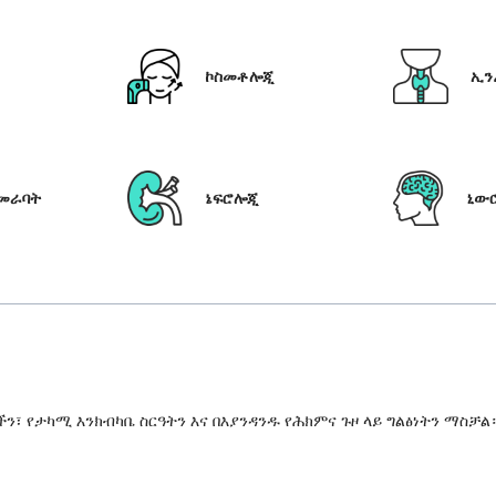
ኮስመቶሎጂ
ኢን
የመራባት
ኔፍሮሎጂ
ኒው
 የታካሚ እንክብካቤ ስርዓትን እና በእያንዳንዱ የሕክምና ጉዞ ላይ ግልፅነትን ማስቻል