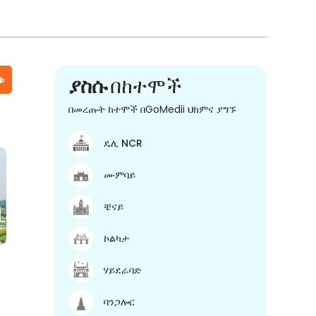
ቱ
ያስሱ
በከተሞች
በመረጡት ከተሞች በGoMedii ህክምና ያግኙ
ዴሊ NCR
ሙምባይ
ቼናይ
ኮልካታ
ሃይደራባድ
ባንጋሎር