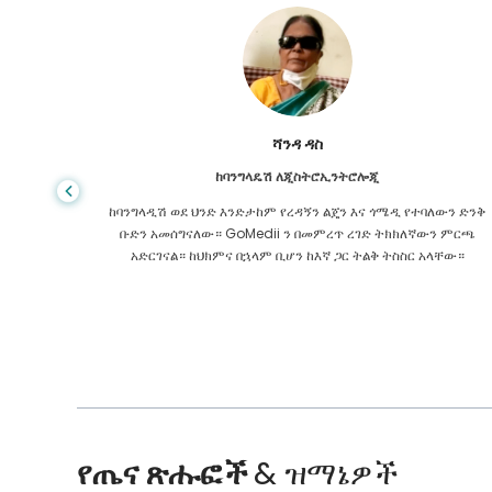
ሻንዳ ዳስ
ከባንግላዴሽ ለጂስትሮኢንትሮሎጂ
 ዋጋ የጤና
ከባንግላዲሽ ወደ ህንድ እንድታከም የረዳኝን ልጄን እና ጎሜዲ የተባለውን ድንቅ
ዩኬ ውስጥ
ቡድን አመሰግናለው። GoMedii ን በመምረጥ ረገድ ትክክለኛውን ምርጫ
 የማያቋርጥ
አድርገናል። ከህክምና በኋላም ቢሆን ከእኛ ጋር ትልቅ ትስስር አላቸው።
የጤና ጽሑፎች
& ዝማኔዎች