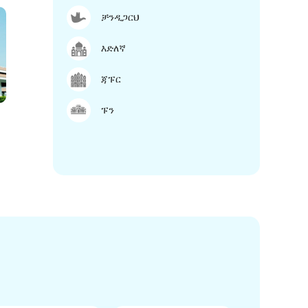
ቻንዲጋርህ
እድለኛ
ጃፑር
ፑን