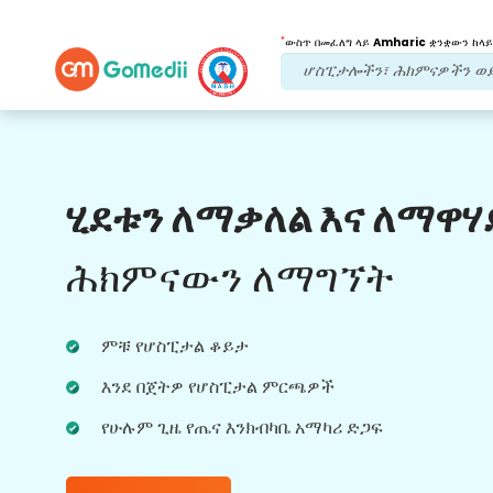
*
ውስጥ በመፈለግ ላይ
Amharic
ቋንቋውን ከላይ
የእኛ ጥቅሞች
ሂደቱን ለማቃለል እና ለማዋሃ
የድህረ ህክምና
ክትትል
የሚደረግበት እንክብካቤ
ሕክምናውን ለማግኘት
ችግሮቻችሁን በማንኛውም ጊዜ ለመፍታት ከቡድናችን
ጋር 24x7 የህክምና እና የታካሚ ድጋፍ ያግኙ።
ምቹ የሆስፒታል ቆይታ
በሕክምና ፍላጎቶችዎ ላይ መደበኛ ዝመናዎች።
እንደ በጀትዎ የሆስፒታል ምርጫዎች
የሁሉም ጊዜ የጤና እንክብካቤ አማካሪ ድጋፍ