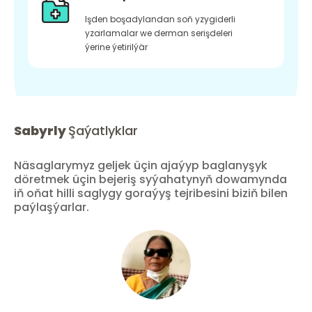
Işden boşadylandan soň yzygiderli
yzarlamalar we derman serişdeleri
ýerine ýetirilýär
Sabyrly
Şaýatlyklar
Näsaglarymyz geljek üçin ajaýyp baglanyşyk
döretmek üçin bejeriş syýahatynyň dowamynda
iň oňat hilli saglygy goraýyş tejribesini biziň bilen
paýlaşýarlar.