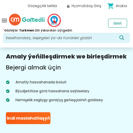
shopping_cart
Gözegçilik tertibi
Hyzmatdaş Giriş
Araba
menu
Giriň
*
Gözleýär
Turkmen
Dili ýokardan üýtgediň.
Amaly ýeňilleşdirmek we birleşdirmek
Bejergi almak üçin
Amatly hassahanada boluň
Býudjetiňize görä hassahana saýlawlary
Hemişelik saglygy goraýyş geňeşçisiniň goldawy
Indi maslahatlaşyň