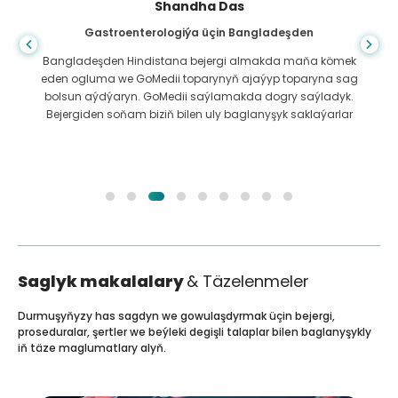
Shandha Das
Gastroenterologiýa üçin Bangladeşden
Bangladeşden Hindistana bejergi almakda maňa kömek
eden ogluma we GoMedii toparynyň ajaýyp toparyna sag
bolsun aýdýaryn. GoMedii saýlamakda dogry saýladyk.
Bejergiden soňam biziň bilen uly baglanyşyk saklaýarlar
Saglyk makalalary
& Täzelenmeler
Durmuşyňyzy has sagdyn we gowulaşdyrmak üçin bejergi,
proseduralar, şertler we beýleki degişli talaplar bilen baglanyşykly
iň täze maglumatlary alyň.