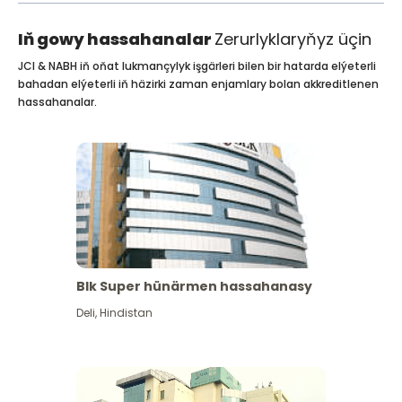
Iň gowy hassahanalar
Zerurlyklaryňyz üçin
JCI & NABH iň oňat lukmançylyk işgärleri bilen bir hatarda elýeterli
bahadan elýeterli iň häzirki zaman enjamlary bolan akkreditlenen
hassahanalar.
Blk Super hünärmen hassahanasy
Deli
,
Hindistan