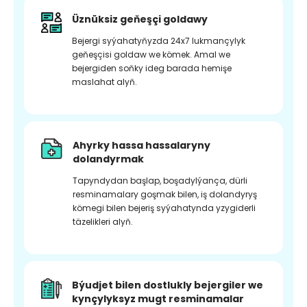
Üznüksiz geňeşçi goldawy
Bejergi syýahatyňyzda 24x7 lukmançylyk
geňeşçisi goldaw we kömek. Amal we
bejergiden soňky ideg barada hemişe
maslahat alyň.
Ahyrky hassa hassalaryny
dolandyrmak
Tapyndydan başlap, boşadylýança, dürli
resminamalary goşmak bilen, iş dolandyryş
kömegi bilen bejeriş syýahatynda yzygiderli
täzelikleri alyň.
Býudjet bilen dostlukly bejergiler we
kynçylyksyz mugt resminamalar