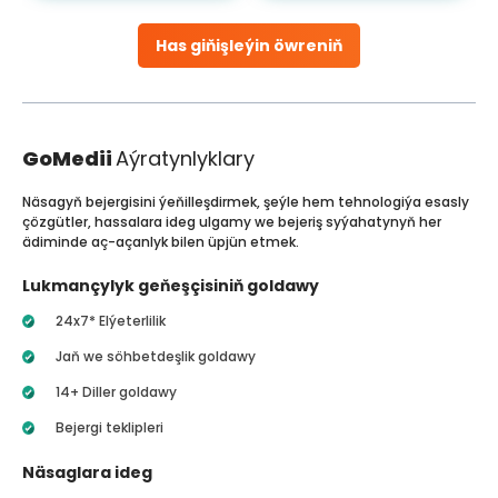
Has giňişleýin öwreniň
GoMedii
Aýratynlyklary
Näsagyň bejergisini ýeňilleşdirmek, şeýle hem tehnologiýa esasly
çözgütler, hassalara ideg ulgamy we bejeriş syýahatynyň her
ädiminde aç-açanlyk bilen üpjün etmek.
Lukmançylyk geňeşçisiniň goldawy
24x7* Elýeterlilik
Jaň we söhbetdeşlik goldawy
14+ Diller goldawy
Bejergi teklipleri
Näsaglara ideg