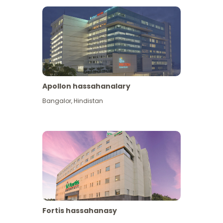
Apollon hassahanalary
Has giňişleýin gör
Bangalor
,
Hindistan
Fortis hassahanasy