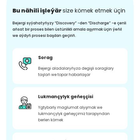
Bu nähili işleýär
size kömek etmek üçin
Bejergi syýahatyňyzy “Discovery” -den “Discharge” -e çenli
aňsat bir proses bilen üstünlikli amala aşyrmak üçin ýeňil
we aýdyň prosesi başdan geçiriň.
Sorag
Bejergi aladalaryňyza degişli soraglary
taşlaň we topar habarlaşar
Lukmançylyk geňeşçisi
Ygtybarly maglumat alyşmak we
lukmançylyk geňeşçimiz tarapyndan
berlen kömek