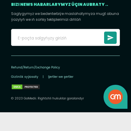
BIZI NEWS HABARLARYMYZ ÜÇIN AUBRATY ..
Saglygymyz we bedenterbiýe maslahatymyza mugt abuna
ýazylyň we iň soňky tekliplerimizi diňläň
Refund/Return/Exchange Policy
Gizlinlik syýasaty
|
Şertler we şertler
© 2023 GoMedii. Rightshli hukuklar goralandyr