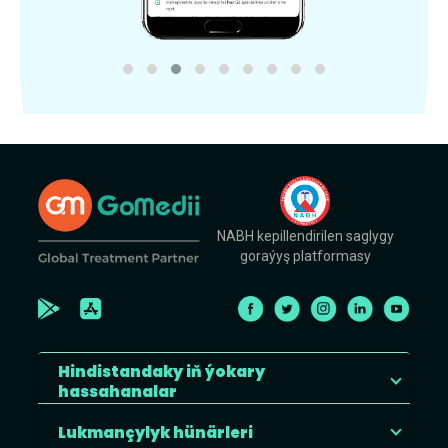
NABH kepillendirilen saglygy
goraýyş platformasy
Hindistandaky iň ýokary
hassahanalar
Lukmançylyk hünärleri