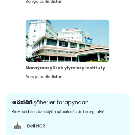
Bangalor
,
Hindistan
Naraýana ýürek ylymlary instituty
Bangalor
,
Hindistan
Gözläň
şäherler tarapyndan
GoMedii bilen öz isleýän şäherleriňizde bejergi alyň
Deli NCR