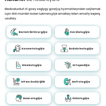
Medicalurduň iň gowy saglygy goraýyş hyzmatlaryndan saýlamak
üçin ähli mümkin bolan lukmançylyk amallary bilen amatly bejeriş
usullary.
Bariatriki hirurgiýa
Kardiologiýa
Kosmetologiýa
Endokrinologiýa
Ginekologiýa
Ortopediýa
IVF we öndürijilik
Nefrologiýa
Newrologiýa
Onkologiýa