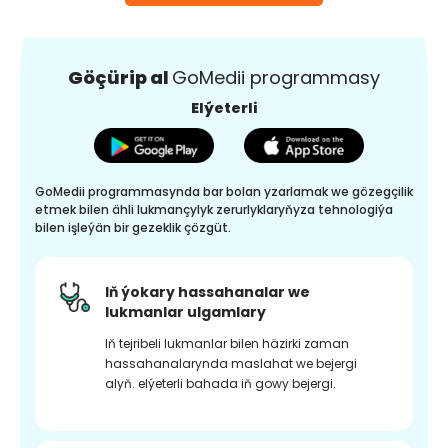
Göçürip al
GoMedii programmasy
Elýeterli
GoMedii programmasynda bar bolan yzarlamak we gözegçilik
etmek bilen ähli lukmançylyk zerurlyklaryňyza tehnologiýa
bilen işleýän bir gezeklik çözgüt.
Iň ýokary hassahanalar we
lukmanlar ulgamlary
Iň tejribeli lukmanlar bilen häzirki zaman
hassahanalarynda maslahat we bejergi
alyň. elýeterli bahada iň gowy bejergi.