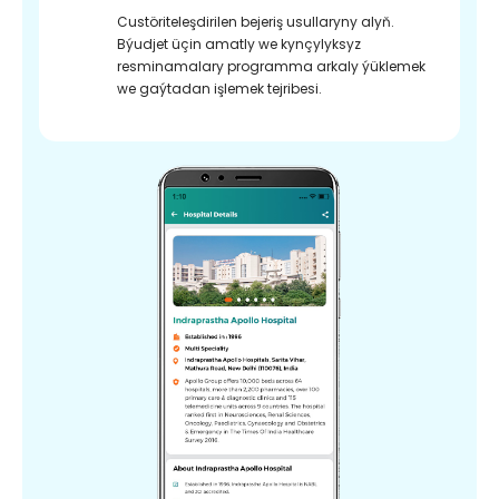
Custöriteleşdirilen bejeriş usullaryny alyň.
Býudjet üçin amatly we kynçylyksyz
resminamalary programma arkaly ýüklemek
we gaýtadan işlemek tejribesi.