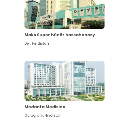
Maks Super hünär hassahanasy
Deli
,
Hindistan
Medanta Medisina
Gurugram
,
Hindistan