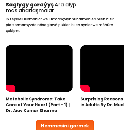
Saglygy goraýyş
Ara alyp
maslahatlaşmalar
Iň tejribeli lukmanlar we lukmançylyk hünärmenleri bilen biziň
platformamyzda näsaglaryň pikirleri bilen synlar we möhüm
çekişme.
Metabolic Syndrome: Take
Surprising Reasons fo
Care of Your Heart (Part - 1) |
in Adults By Dr. Mudas
Dr. Ajay Kumar Sharma
Hemmesini gormek