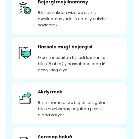
Bejergi meýilnamasy
Bilet almakdan wiza we bejeriş
meýilnamasynda iň amatly paketleri
saýlamak
Hassale mugt bejergisi
Experiencedurtda tejribeli lukmanlar
bilen iň abraýly hassahanalarda iň
gowy ideg alyň
Akdyrmak
Resminamalar we beýleki desgalar
bilen howlukmaç boşatma prosesi
alada edilýär
Seresap boluň