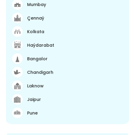
Mumbay
Çennaý
Kolkata
Haýdarabat
Bangalor
Chandigarh
Laknow
Jaipur
Pune