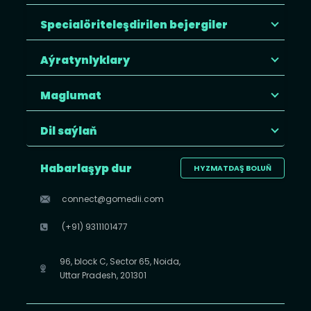
Specialöriteleşdirilen bejergiler
Aýratynlyklary
Maglumat
Dil saýlaň
Habarlaşyp dur
HYZMATDAŞ BOLUŇ
connect@gomedii.com
(+91) 9311101477
96, block C, Sector 65, Noida,
Uttar Pradesh, 201301