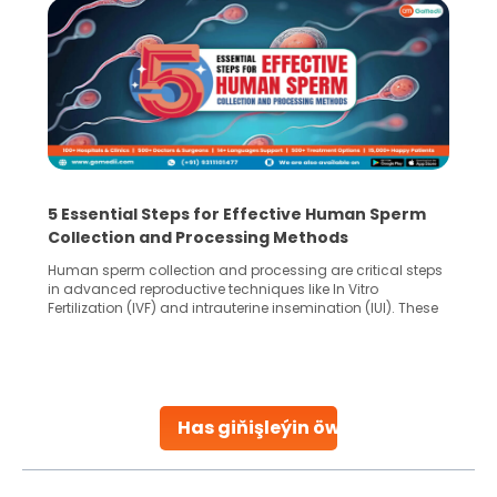
5 Essential Steps for Effective Human Sperm
Collection and Processing Methods
Human sperm collection and processing are critical steps
in advanced reproductive techniques like In Vitro
Fertilization (IVF) and intrauterine insemination (IUI). These
methods enable medical professionals to tackle fertility
challenges and help couples achieve their dream of
parenthood. Skilled technicians collect sperm using
specialized procedures to ensure optimal quality. Once
collected, they process the
Has giňişleýin öwreniň
Continue Reading