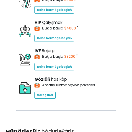
Baha bermäge başlaň
HIP
Çalyşmak
*
Bukja başla
$4000
Baha bermäge başlaň
IVF
Bejergi
*
Bukja başla
$3200
Baha bermäge başlaň
Gözläň
has köp
Amatly lukmançylyk paketleri
Sorag iber
Hünärler
Biz hödürleýäris