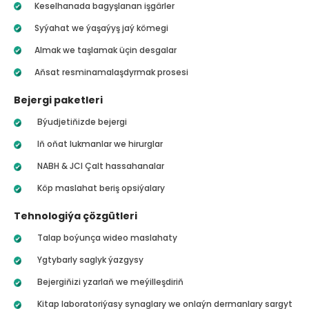
Keselhanada bagyşlanan işgärler
Syýahat we ýaşaýyş jaý kömegi
Almak we taşlamak üçin desgalar
Aňsat resminamalaşdyrmak prosesi
Bejergi paketleri
Býudjetiňizde bejergi
Iň oňat lukmanlar we hirurglar
NABH & JCI Çalt hassahanalar
Köp maslahat beriş opsiýalary
Tehnologiýa çözgütleri
Talap boýunça wideo maslahaty
Ygtybarly saglyk ýazgysy
Bejergiňizi yzarlaň we meýilleşdiriň
Kitap laboratoriýasy synaglary we onlaýn dermanlary sargyt