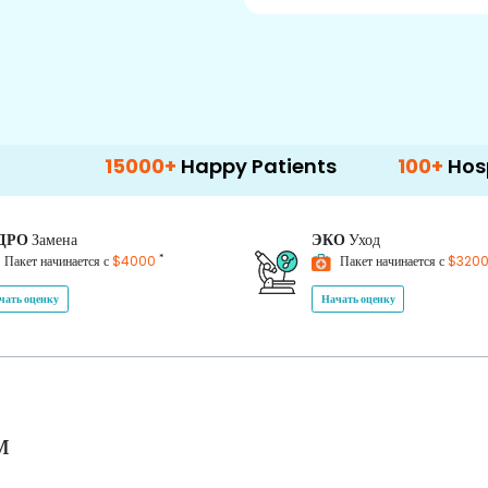
15000+
Happy Patients
100+
Hospitals & Cl
ДРО
Замена
ЭКО
Уход
*
Пакет начинается с
$4000
Пакет начинается с
$320
чать оценку
Начать оценку
м