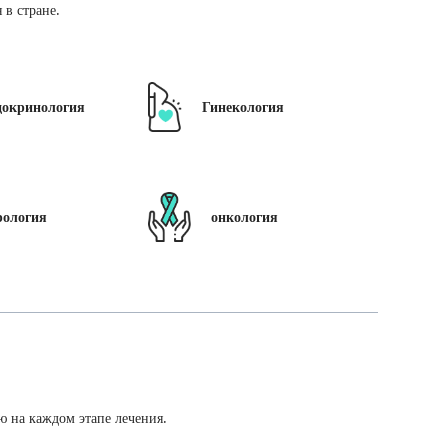
в стране.
докринология
Гинекология
рология
онкология
ю на каждом этапе лечения.