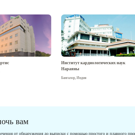
ртис
Институт кардиологических наук
Нараяны
я
Бангалор
,
Индия
мочь вам
ечения от обнаружения до выписки с помощью простого и плавного проц