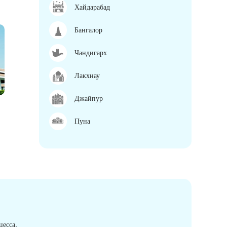
Хайдарабад
Бангалор
Чандигарх
Лакхнау
Джайпур
Пуна
есса.