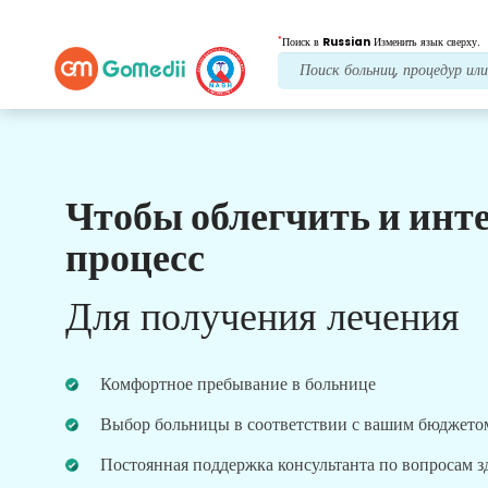
*
Поиск в
Russian
Изменить язык сверху.
Чтобы облегчить и инт
Наши преимущества
процесс
Лечение после
последующий уход
Для получения лечения
Получите круглосуточную медицинскую
поддержку и поддержку пациентов, а наша
команда всегда решит ваши проблемы.
Комфортное пребывание в больнице
Регулярные обновления о ваших потребностях в
лечении.
Выбор больницы в соответствии с вашим бюджето
Постоянная поддержка консультанта по вопросам 