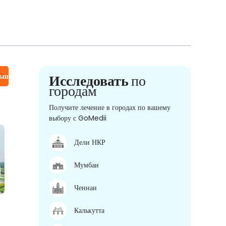
льше
Исследовать
по
городам
Получите лечение в городах по вашему
выбору с GoMedii
Дели НКР
Мумбаи
Ченнаи
Калькутта