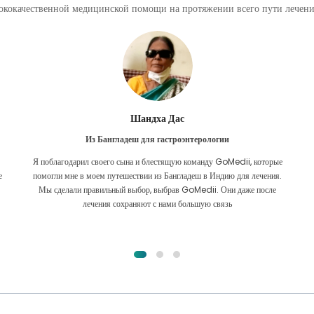
кокачественной медицинской помощи на протяжении всего пути лечения
Фурканул Ислам
Из Бангладеш для пересадки почки
е
Я всецело надеялся, что смогу получить какое-либо лечение моей
.
проблемы с почками. Это было только после того, как я по милости
Аллаха наткнулся на GoMedii и связался с ними.