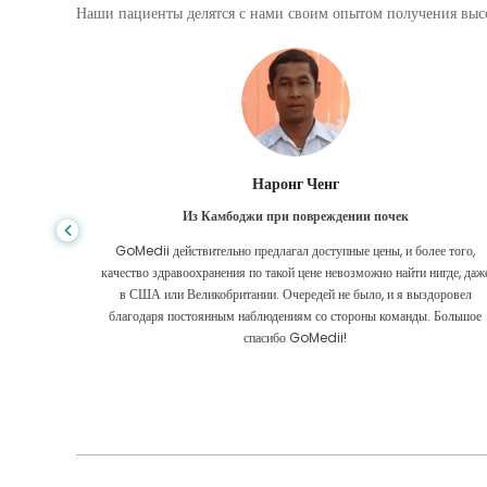
Наши пациенты делятся с нами своим опытом получения высо
Шандха Дас
Из Бангладеш для гастроэнтерологии
е того,
Я поблагодарил своего сына и блестящую команду GoMedii, которы
игде, даже
помогли мне в моем путешествии из Бангладеш в Индию для лечения
оровел
Мы сделали правильный выбор, выбрав GoMedii. Они даже после
 Большое
лечения сохраняют с нами большую связь