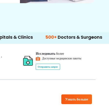
inics
500+
Doctors & Surgeons
14+
Lang
Исследовать
более
*
0
Доступные медицинские пакеты
Отправить запрос
Узнать больше