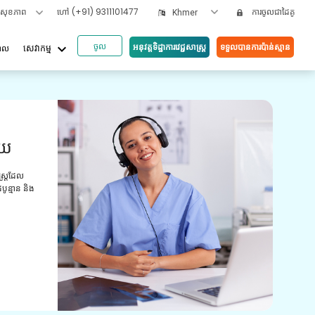
ទសុខភាព
ហៅ
(+91) 9311101477
ការចូលជាដៃគូ
Khmer
ចូល
keyboard_arrow_down
អនុវត្តទិដ្ឋាការវេជ្ជសាស្រ្ត
ទទួលបានការប៉ាន់ស្មាន
បាល
សេវាកម្ម
អត្ថប
ួយ
វី
យោ
ស្ត្រដែល
ូន្មាន និង
ការពិ
មានបទ
ព្យាប
ថែទាំ