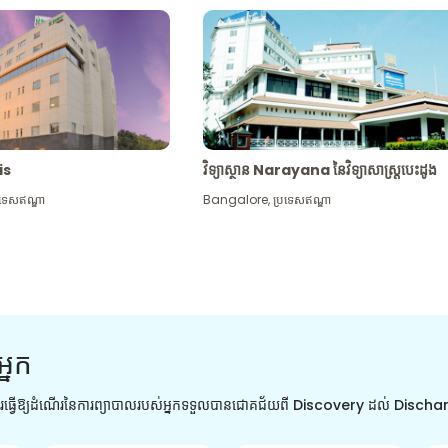
tis
វិទ្យាស្ថាន Narayana នៃវិទ្យាសាស្រ្តបេះដូង
រទេសឥណ្ឌា
Bangalore
,
ប្រទេសឥណ្ឌា
អ្នក
ការធ្វើឱ្យដំណើរនៃការព្យាបាលរបស់អ្នកទទួលបានជោគជ័យពី Discovery ដល់ Disch