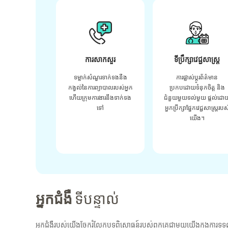
ការសាកសួរ
ទីប្រឹក្សាវេជ្ជសាស្ត្រ
ទម្លាក់សំណួរទាក់ទងនឹង
ការផ្លាស់ប្តូរព័ត៌មាន
កង្វល់នៃការព្យាបាលរបស់អ្នក
ប្រកបដោយទំនុកចិត្ត និង
ហើយក្រុមការងារនឹងទាក់ទង
ជំនួយមួយទល់មួយ ផ្តល់ដោ
ទៅ
អ្នកប្រឹក្សាផ្នែកវេជ្ជសាស្រ្តរបស
យើង។
អ្នកជំងឺ
ទីបន្ទាល់
អ្នកជំងឺរបស់យើងចែករំលែកបទពិសោធន៍របស់ពួកគេជាមួយយើងក្នុងការទទួ