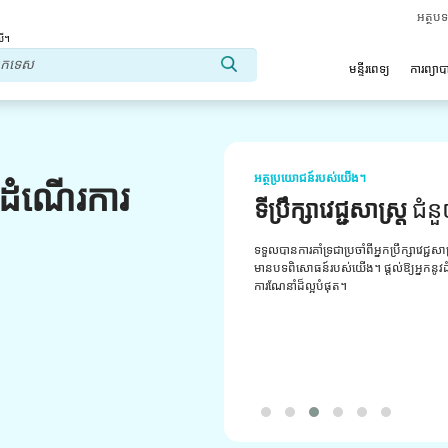
អត្ថប
លើ។
មន្ទីរពេទ្យ
ការព្យា
អត្ថប្រយោជន៍របស់យើង។
លដំណើរការ
ទីប្រឹក្សាវេជ្ជសាស្ត្រ
ជំន
ទទួលបានការគាំទ្រជាប្រចាំពីអ្នកប្រឹក្សាវេជ្ជសា
មានបទពិសោធន៍របស់យើង។ ផ្តល់ឱ្យអ្នកនូវដំប
ការណែនាំដ៏ល្អបំផុត។