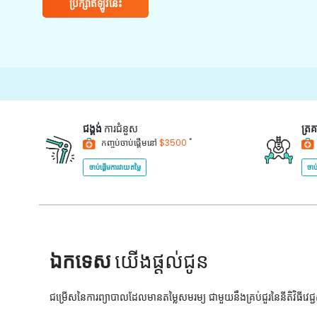
ប្រឹក្សាឥឡូវនេះ
15
ជង្គង់
ការជំនួស
ត្រ
*
កញ្ចប់ចាប់ផ្តើមនៅ
$3500
ចាប់ផ្តើមការវាយតម្លៃ
ចាប
ឯកទេស
យើងផ្តល់ជូន
ជម្រើសនៃការព្យាបាលដែលមានតម្លៃសមរម្យ ជាមួយនឹងគ្រប់ជួរនៃនីតិវិធីវេ