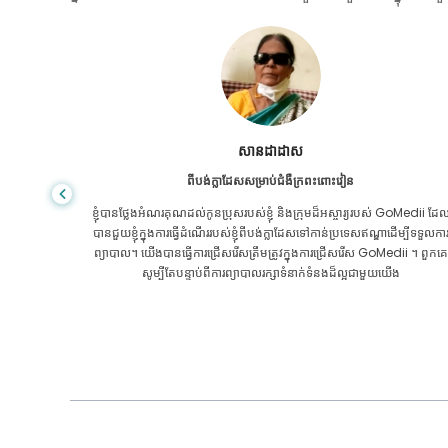
សានដាដាស
ពីបង់ក្លាដែសសម្រាប់ជំងឺក្រពះពោះវៀន
ៃការថែទាំ
ខ្ញុំបានថ្លែងអំណរគុណដល់កូនប្រុសរបស់ខ្ញុំ និងក្រុមដ៏អស្ចារ្យរបស់ GoMedii ដែ
បីតែនៅក្នុង
បានជួយខ្ញុំក្នុងការធ្វើដំណើររបស់ខ្ញុំពីបង់ក្លាដែសទៅកាន់ប្រទេសឥណ្ឌាដើម្បីទទួលកា
ុំបានជាសះ
ព្យាបាល។ យើងបានធ្វើការជ្រើសរើសត្រឹមត្រូវក្នុងការជ្រើសរើស GoMedii ។ ពួកគេ
ii អរគុណ
សូម្បីតែបន្ទាប់ពីការព្យាបាលរក្សាទំនាក់ទំនងដ៏ល្អជាមួយយើង