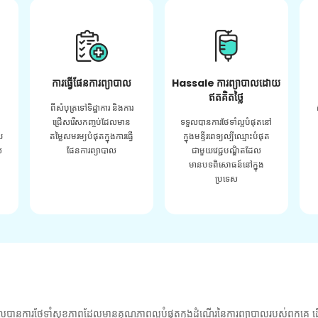
ការធ្វើផែនការព្យាបាល
Hassale ការព្យាបាលដោយ
ឥតគិតថ្លៃ
ពីសំបុត្រទៅទិដ្ឋាការ និងការ
ជ្រើសរើសកញ្ចប់ដែលមាន
ទទួលបានការថែទាំល្អបំផុតនៅ
យ
តម្លៃសមរម្យបំផុតក្នុងការធ្វើ
ក្នុងមន្ទីរពេទ្យល្បីឈ្មោះបំផុត
់
ផែនការព្យាបាល
ជាមួយវេជ្ជបណ្ឌិតដែល
មានបទពិសោធន៍នៅក្នុង
ប្រទេស
លបានការថែទាំសុខភាពដែលមានគុណភាពល្អបំផុតក្នុងដំណើរនៃការព្យាបាលរបស់ពួកគេ ដើ