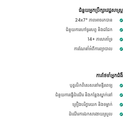
ជំនួយអ្នកប្រឹក្សាវេជ្ជសាស្ត្រ
24x7* ភាពអាចរកបាន
ជំនួយការហៅទូរសព្ទ និងជជែក
14+ ភាសាគាំទ្រ
ការណែនាំអំពីការព្យាបាល
ការថែទាំអ្នកជំងឺ
បុគ្គលិកពិសេសនៅមន្ទីរពេទ្យ
ជំនួយការធ្វើដំណើរ និងកន្លែងស្នាក់នៅ
គ្រឿងបរិក្ខារយក និងទម្លាក់
ដំណើរការឯកសារងាយស្រួល