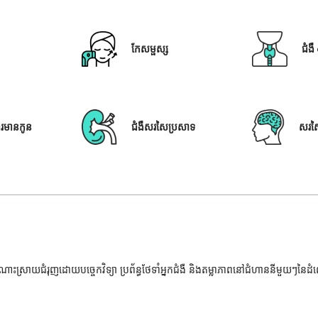
កែសម្ផស្ស
ជំង
ារមានកូន
ជំងឺសរសៃប្រសាទ
សរស
ំណោះស្រាយជំរុញដោយបច្ចេកវិទ្យា ប្រព័ន្ធថែទាំអ្នកជំងឺ និងតម្លាភាពនៅជំហាននីមួយៗនៃ