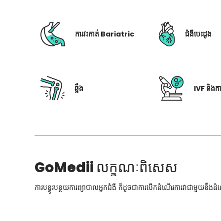
ការវះកាត់ Bariatric
ជំងឺបេះដូង
ឆ្អឹង
IVF និងក
GoMedii
លក្ខណៈពិសេស
ការបន្ធូរបន្ថយការព្យាបាលអ្នកជំងឺ ក៏ដូចជាការបើកដំណើរការវាជាមួយនឹងដ