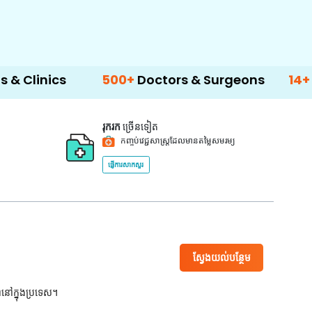
s
500+
Doctors & Surgeons
14+
Language
រុករក
ច្រើនទៀត
កញ្ចប់វេជ្ជសាស្ត្រដែលមានតម្លៃសមរម្យ
ផ្ញើការសាកសួរ
ស្វែងយល់បន្ថែម
ពនៅក្នុងប្រទេស។