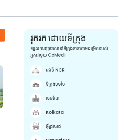
រុករក
ដោយទីក្រុង
ទទួលការព្យាបាលនៅទីក្រុងនានាតាមជម្រើសរបស់
អ្នកជាមួយ GoMedii
ដេលី NCR
ទីក្រុងបុមបៃ
ចេនណៃ
Kolkata
អ៊ីដ្រាបាដ