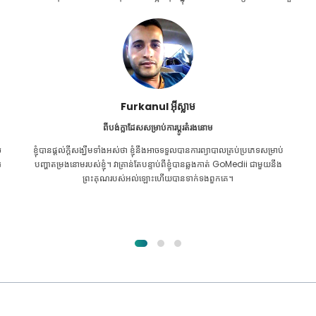
Furkanul អ៊ីស្លាម
ពីបង់ក្លាដែសសម្រាប់ការប្តូរតំរងនោម
ល
ខ្ញុំ​បាន​ផ្តល់​ក្តី​សង្ឃឹម​ទាំង​អស់​ថា ខ្ញុំ​នឹង​អាច​ទទួល​បាន​ការ​ព្យាបាល​គ្រប់​ប្រភេទ​សម្រាប់​
រ
បញ្ហា​តម្រងនោម​របស់​ខ្ញុំ។ វាគ្រាន់តែបន្ទាប់ពីខ្ញុំបានឆ្លងកាត់ GoMedii ជាមួយនឹង
ព្រះគុណរបស់អល់ឡោះហើយបានទាក់ទងពួកគេ។