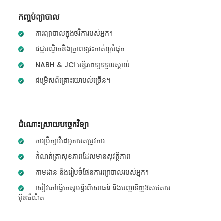
កញ្ចប់ព្យាបាល
ការព្យាបាលក្នុងថវិការបស់អ្នក។
វេជ្ជបណ្ឌិតនិងគ្រូពេទ្យវះកាត់ល្អបំផុត
NABH & JCI មន្ទីរពេទ្យទទួលស្គាល់
ជម្រើសពិគ្រោះយោបល់ច្រើន។
ដំណោះស្រាយបច្ចេកវិទ្យា
ការប្រឹក្សាវីដេអូតាមតម្រូវការ
កំណត់ត្រាសុខភាពដែលមានសុវត្ថិភាព
តាមដាន និងរៀបចំផែនការព្យាបាលរបស់អ្នក។
សៀវភៅធ្វើតេស្តមន្ទីរពិសោធន៍ និងបញ្ជាទិញឱសថតាម
អ៊ីនធឺណិត