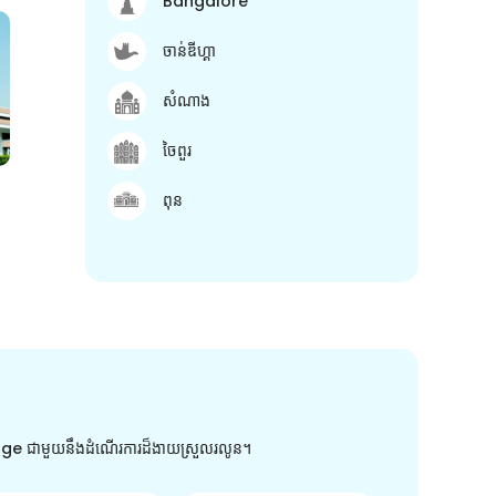
Bangalore
ចាន់ឌីហ្គា
សំណាង
ចៃពួរ
ពុន
arge ជាមួយនឹងដំណើរការដ៏ងាយស្រួលរលូន។