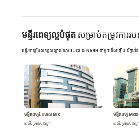
មន្ទីរពេទ្យល្អបំផុត
សម្រាប់តម្រូវការរប
មន្ទីរពេទ្យដែលទទួលស្គាល់ដោយ JCI & NABH ជាមួយនឹងគ្រឿងបរិក្ខារទំនើ
មន្ទីរពេទ្យឯកទេស Blk
មន្ទីរពេទ្យ 
ដេលី
,
ប្រទេសឥណ្ឌា
ដេលី
,
ប្រទេសឥណ្ឌ