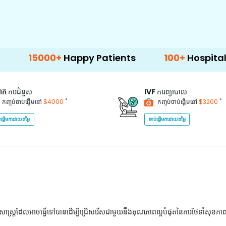
000+
Happy Patients
100+
Hospitals & Clinic
គាក
ការជំនួស
IVF
ការព្យាបាល
*
*
កញ្ចប់ចាប់ផ្តើមនៅ
$4000
កញ្ចប់ចាប់ផ្តើមនៅ
$3200
់ផ្តើមការវាយតម្លៃ
ចាប់ផ្តើមការវាយតម្លៃ
ជ្ជសាស្រ្តដែលអាចធ្វើទៅបានដើម្បីជ្រើសរើសជាមួយនឹងគុណភាពល្អបំផុតនៃការថែទាំសុខភា