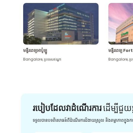
មន្ទីរពេទ្យអាប៉ូឡូ
មន្ទីរពេទ្យ For
Bangalore
,
ប្រទេសឥណ្ឌា
Bangalore
,
ប្
របៀបដែលវាដំណើរការ
ដើម្បី​ជួយ​
ទទួលបានបទពិសោធន៍ពីដំណើរការដ៏ងាយស្រួល និងតម្លាភាពក្នុង