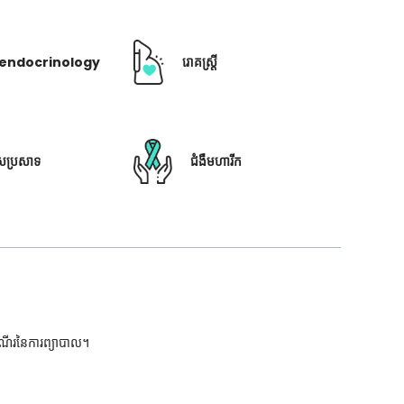
ឺ endocrinology
រោគស្ត្រី
ៃប្រសាទ
ជំងឺមហារីក
ដំណើរនៃការព្យាបាល។