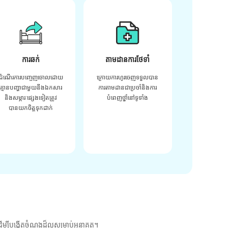
ការឆក់
តាមដានការថែទាំ
ដំណើរការបញ្ចេញចោលដោយ
ក្រោយ​ការ​ហូរ​ចេញ​ទទួល​បាន​
គ្មានបញ្ហាជាមួយនឹងឯកសារ
ការ​តាមដាន​ជា​ប្រចាំ​និង​ការ​
និងសម្ភារៈផ្សេងទៀតត្រូវ
បំពេញ​ថ្នាំ​នៅ​ទូទាំង​
បានយកចិត្តទុកដាក់
ម្បីបង្កើតចំណងដ៏ល្អសម្រាប់អនាគត។