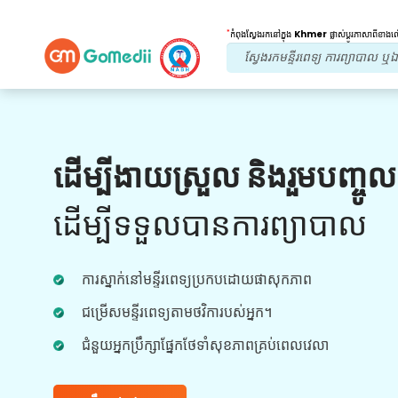
*
កំពុងស្វែងរកនៅក្នុង
Khmer
ផ្លាស់ប្តូរភាសាពីខាង
អត្ថប្រយោជន៍របស់យើង។
ដើម្បីងាយស្រួល និងរួមបញ្ចូ
ការព្យាបាលក្រោយ
តាមដាន
ការថែទាំ
ដើម្បីទទួលបានការព្យាបាល
ទទួលបានជំនួយផ្នែកវេជ្ជសាស្រ្ត និងអ្នកជំងឺ 24x7
ជាមួយនឹងក្រុមរបស់យើងក្នុងការដោះស្រាយបញ្ហារបស់
ការស្នាក់នៅមន្ទីរពេទ្យប្រកបដោយផាសុកភាព
អ្នកគ្រប់ពេលវេលា។ ការធ្វើបច្ចុប្បន្នភាពជាទៀងទាត់លើ
តម្រូវការព្យាបាលរបស់អ្នក។
ជម្រើសមន្ទីរពេទ្យតាមថវិការបស់អ្នក។
ជំនួយអ្នកប្រឹក្សាផ្នែកថែទាំសុខភាពគ្រប់ពេលវេលា