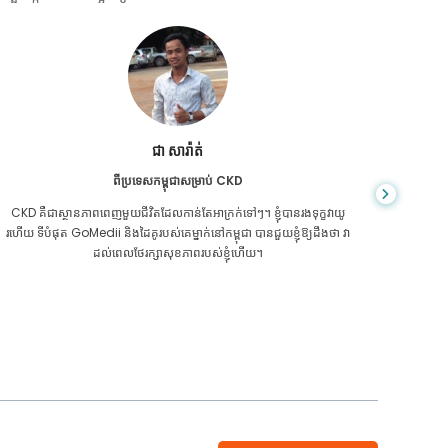
ជា សារ៉ាត់
ពីប្រទេសកម្ពុជាសម្រាប់ CKD
CKD គឺ​ជា​ស្ថានភាព​ពេញ​មួយ​ជីវិត​ដែល​កាន់តែ​អាក្រក់​ទៅៗ។ ខ្ញុំបានរងទុក្ខវាយូ
អ្នក​មិន​ដឹ
រហើយ ទីបំផុត GoMedii និងដៃគូរបស់គេម្នាក់នៅកម្ពុជា បានជួយខ្ញុំឱ្យដឹងថា វា
ក្រិន​ថ្លើម
ដល់ពេលថែរក្សាសុខភាពរបស់ខ្ញុំហើយ។
ទេ។ 