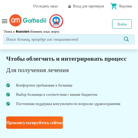
shopping_cart
Отследить заказ
Вход для партнеров
Корзина
menu
Войти
*
Поиск в
Russian
Изменить язык сверху.
Чтобы облегчить и интегрировать процесс
Для получения лечения
Комфортное пребывание в больнице
Выбор больницы в соответствии с вашим бюджетом
Постоянная поддержка консультанта по вопросам здравоохранения
Проконсультируйтесь сейчас