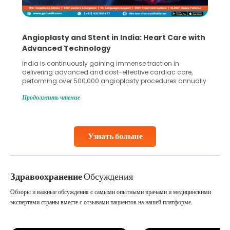
Angioplasty and Stent in India: Heart Care with
Advanced Technology
India is continuously gaining immense traction in
delivering advanced and cost-effective cardiac care,
performing over 500,000 angioplasty procedures annually
with a success rate exceeding 90%. Patients across the
Продолжить чтение
globe are searching for treatments like angioplasty and
stent placement in Indian hospitals, owing to the
combination of high-quality care and affordability.
Studies, such as one published
Узнать больше
Continue Reading
Здравоохранение
Обсуждения
Обзоры и важные обсуждения с самыми опытными врачами и медицинскими
экспертами страны вместе с отзывами пациентов на нашей платформе.