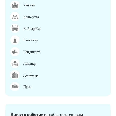
Ченнаи
Калькутта
Хайдарабад
Бангалор
Чандигарх
Лакхнау
Джайпур
Пуна
Как это работает
чтобы помочь вам