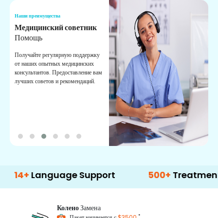
Наши преимущества
Н
Медицинский советник
О
Помощь
К
Получайте регулярную поддержку
О
от наших опытных медицинских
с
консультантов. Предоставление вам
п
лучших советов и рекомендаций.
в
о
Language Support
500+
Treatment Optio
Колено
Замена
*
Пакет начинается с
$3500