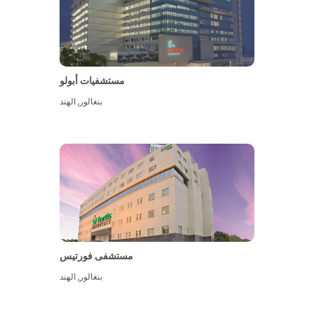
مستشفيات أبولو
بنغالور
,
الهند
عرض المزيد
مستشفى فورتيس
بنغالور
,
الهند