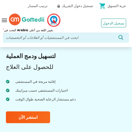
shopping_cart
عربة التسوق
تسجيل دخول الشريك
ترتيب المسار
menu
تسجيل الدخول
*
تغيير اللغة من أعلى.
Arabic
البحث في
لتسهيل ودمج العملية
للحصول على العلاج
إقامة مريحة في المستشفى
اختيارات المستشفى حسب ميزانيتك
دعم مستشار الرعاية الصحية طوال الوقت
استشر الآن