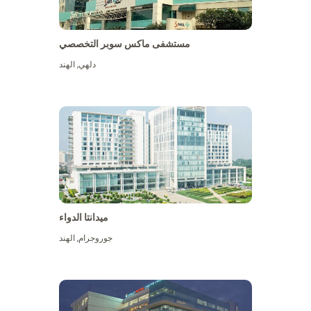
مستشفى ماكس سوبر التخصصي
دلهي
,
الهند
ميدانتا الدواء
جوروجرام
,
الهند