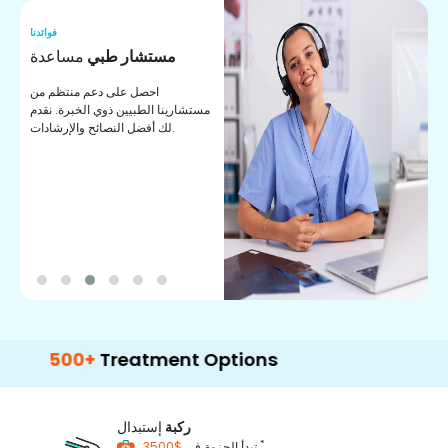
نا
فوائدنا
ت
مستشار طبي
مساعدة
ت
احصل على دعم منتظم من
مستشارينا الطبيين ذوي الخبرة. نقدم
ا
لك أفضل النصائح والإرشادات.
ي
ة
00+
Treatment Options
ركبة
إستبدال
*
$3500
تبدأ الحزمة في