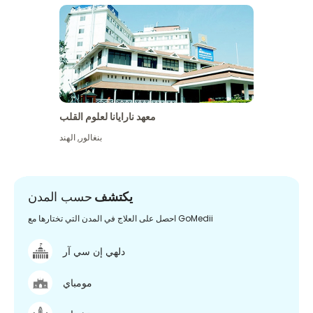
معهد نارايانا لعلوم القلب
بنغالور
,
الهند
يكتشف
حسب المدن
احصل على العلاج في المدن التي تختارها مع GoMedii
دلهي إن سي آر
مومباي