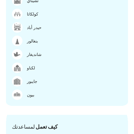
تشيناي
كولكاتا
حيدر أباد
بنغالور
شانديغار
لكناو
جايبور
بيون
كيف تعمل
لمساعدتك