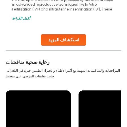
in advanced reproductive techniques like In Vitro
Fertilization (IVF) and intrauterine insemination (IUI). These
methods enable medical professionals to tackle fertility
أكمل القراءة
challenges and help couples achieve their dream of
parenthood. Skilled technicians collect sperm using
specialized procedures to ensure optimal quality. Once
collected, they process the
استكشاف المزيد
Continue Reading
رعاية صحية
مناقشات
المراجعات والمناقشات المهمة مع أكثر الأطباء والخبراء الطبيين خبرة في البلاد إلى
جانب تعليقات المرضى على منصتنا.