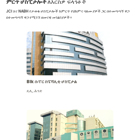
ምርጥ ሆስፒታሎች
ለእርስዎ ፍላጎቶች
JCI እና NABH የታወቁ ሆስፒታሎች ከምርጥ የህክምና ባለሙያዎች ጋር በተመጣጣኝ ዋጋ
በተመጣጣኝ ዋጋ የሚገኙ ዘመናዊ መገልገያዎች።
Blk ሱፐር ስፔሻሊቲ ሆስፒታል
ዴሊ
,
ሕንድ