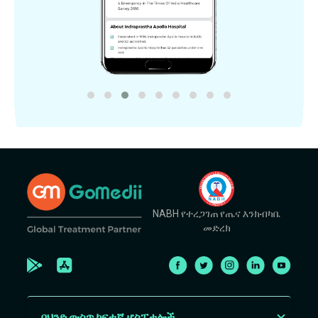
NABH የተረጋገጠ የጤና እንክብካቤ
መድረክ
በህንድ ውስጥ ከፍተኛ ሆስፒታሎች