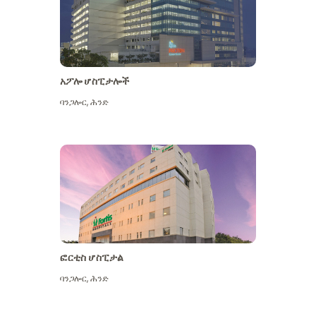
አፖሎ ሆስፒታሎች
ባንጋሎር
,
ሕንድ
ተጨማሪ ይመልከቱ
ፎርቲስ ሆስፒታል
ባንጋሎር
,
ሕንድ