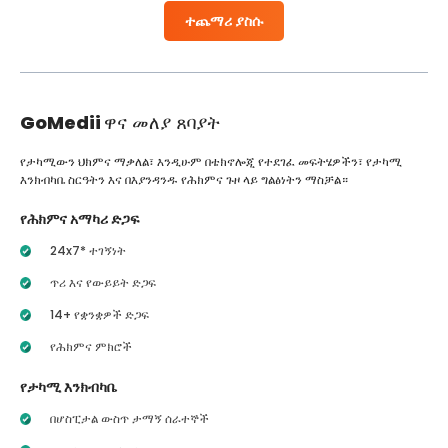
ተጨማሪ ያስሱ
GoMedii
ዋና መለያ ጸባያት
የታካሚውን ህክምና ማቃለል፣ እንዲሁም በቴክኖሎጂ የተደገፈ መፍትሄዎችን፣ የታካሚ
እንክብካቤ ስርዓትን እና በእያንዳንዱ የሕክምና ጉዞ ላይ ግልፅነትን ማስቻል።
የሕክምና አማካሪ ድጋፍ
24x7* ተገኝነት
ጥሪ እና የውይይት ድጋፍ
14+ የቋንቋዎች ድጋፍ
የሕክምና ምክሮች
የታካሚ እንክብካቤ
በሆስፒታል ውስጥ ታማኝ ሰራተኞች