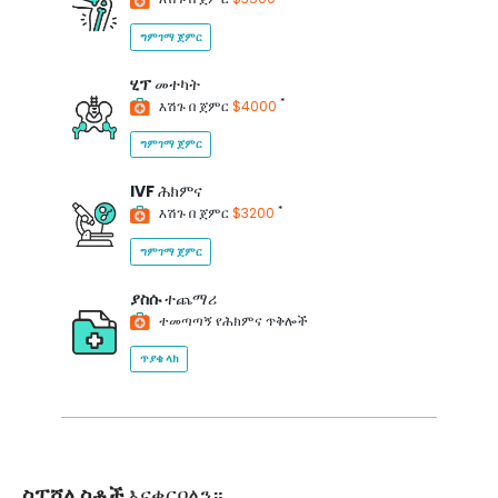
ግምገማ ጀምር
ሂፕ
መተካት
*
እሽጉ በ ጀምር
$4000
ግምገማ ጀምር
IVF
ሕክምና
*
እሽጉ በ ጀምር
$3200
ግምገማ ጀምር
ያስሱ
ተጨማሪ
ተመጣጣኝ የሕክምና ጥቅሎች
ጥያቄ ላክ
ስፔሻሊስቶች
እናቀርባለን።