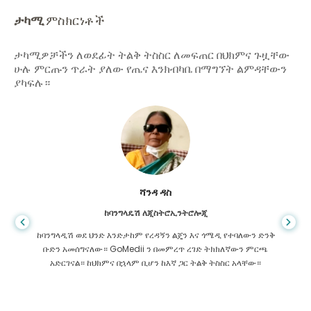
ታካሚ
ምስክርነቶች
ታካሚዎቻችን ለወደፊት ትልቅ ትስስር ለመፍጠር በህክምና ጉዟቸው
ሁሉ ምርጡን ጥራት ያለው የጤና እንክብካቤ በማግኘት ልምዳቸውን
ያካፍሉ።
ሻንዳ ዳስ
ከባንግላዴሽ ለጂስትሮኢንትሮሎጂ
ከባንግላዲሽ ወደ ህንድ እንድታከም የረዳኝን ልጄን እና ጎሜዲ የተባለውን ድንቅ
ቡድን አመሰግናለው። GoMedii ን በመምረጥ ረገድ ትክክለኛውን ምርጫ
አድርገናል። ከህክምና በኋላም ቢሆን ከእኛ ጋር ትልቅ ትስስር አላቸው።