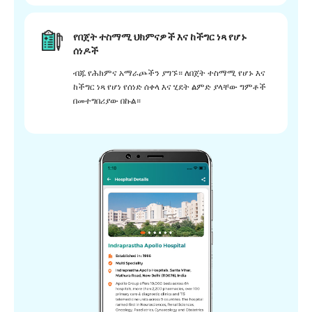
የበጀት ተስማሚ ህክምናዎች እና ከችግር ነጻ የሆኑ
ሰነዶች
ብጁ የሕክምና አማራጮችን ያግኙ። ለበጀት ተስማሚ የሆኑ እና
ከችግር ነጻ የሆነ የሰነድ ሰቀላ እና ሂደት ልምድ ያላቸው ግምቶች
በመተግበሪያው በኩል።