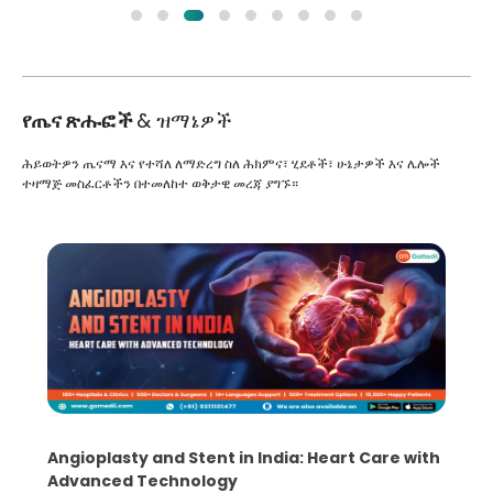
የጤና ጽሑፎች
& ዝማኔዎች
ሕይወትዎን ጤናማ እና የተሻለ ለማድረግ ስለ ሕክምና፣ ሂደቶች፣ ሁኔታዎች እና ሌሎች
ተዛማጅ መስፈርቶችን በተመለከተ ወቅታዊ መረጃ ያግኙ።
5 Essential Steps for Effective Human Sperm
Collection and Processing Methods