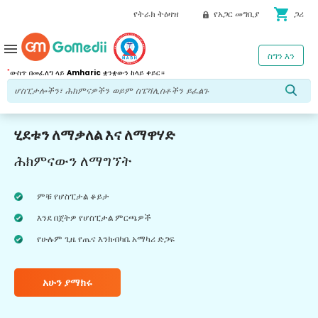
shopping_cart
የትራክ ትዕዛዝ
የአጋር መግቢያ
ጋሪ
menu
ስግን እን
*
ውስጥ በመፈለግ ላይ
Amharic
ቋንቋውን ከላይ ቀይር።
ሂደቱን ለማቃለል እና ለማዋሃድ
ሕክምናውን ለማግኘት
ምቹ የሆስፒታል ቆይታ
እንደ በጀትዎ የሆስፒታል ምርጫዎች
የሁሉም ጊዜ የጤና እንክብካቤ አማካሪ ድጋፍ
አሁን ያማክሩ