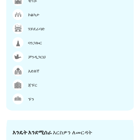
ቼናይ
ኮልካታ
ሃይደራባድ
ባንጋሎር
ቻንዲጋርህ
እድለኛ
ጃፑር
ፑን
እንዴት እንደሚሰራ
እርስዎን ለመርዳት