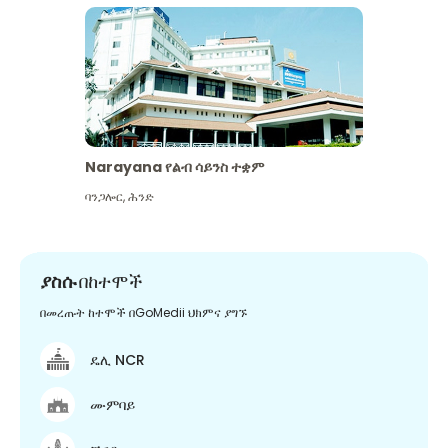
Narayana የልብ ሳይንስ ተቋም
ባንጋሎር
,
ሕንድ
ያስሱ
በከተሞች
በመረጡት ከተሞች በGoMedii ህክምና ያግኙ
ዴሊ NCR
ሙምባይ