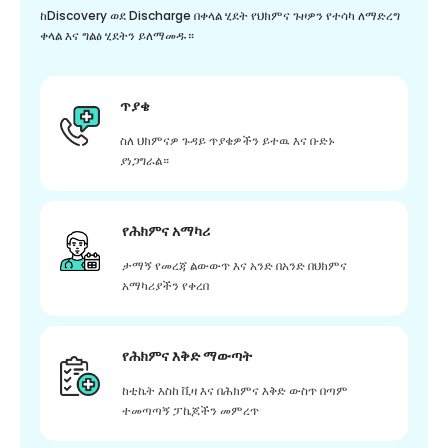
ከDiscovery ወደ Discharge በቀላል ሂደት የህክምና ጉዞዎን የተሳካ ለማድረግ
ቀላል እና ግልፅ ሂደትን ይለማመዱ።
ጥያቄ
ስለ ህክምናዎ ጉዳይ ጥያቄዎችን ይተዉ እና ቡድኑ
ያነጋግራል።
የሕክምና አማካሪ
ታማኝ የመረጃ ልውውጥ እና አንድ በአንድ በህክምና
አማካሪያችን የቀረበ
የሕክምና እቅድ ማውጣት
ከቲኬት እስከ ቪዛ እና በሕክምና እቅድ ውስጥ በጣም
ተመጣጣኝ ፓኬጆችን መምረጥ