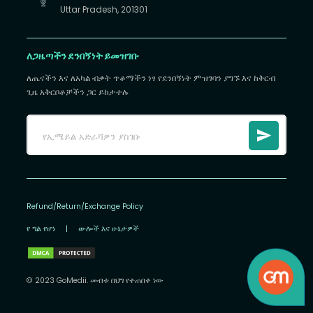
Uttar Pradesh, 201301
ለጋዜጣችን ደንበኝነት ይመዝገቡ
ለጤናችን እና ለአካል ብቃት ጥቆማችን ነፃ የደንበኝነት ምዝገባን ያግኙ እና ከቅርብ
ጊዜ አቅርቦቶቻችን ጋር ይከታተሉ
Refund/Return/Exchange Policy
የ ግል የሆነ
|
ውሎች እና ሁኔታዎች
© 2023 GoMedii. መብቱ በህግ የተጠበቀ ነው