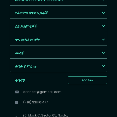
የሕክምና ስፔሻሊስቶች
ልዩ ሕክምናዎች
ዋና መለያ ጸባያት
መረጃ
ቋንቋ ይምረጡ
ተገናኙ
አጋር ይሁኑ
connect@gomedii.com
(+91) 9311101477
96, block C, Sector 65, Noida,