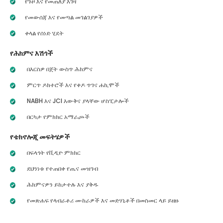
የጉዞ እና የመጠለያ እገዛ
የመውሰጃ እና የመጣል መገልገያዎች
ቀላል የሰነድ ሂደት
የሕክምና እሽጎች
በእርስዎ በጀት ውስጥ ሕክምና
ምርጥ ዶክተሮች እና የቀዶ ጥገና ሐኪሞች
NABH እና JCI እውቅና ያላቸው ሆስፒታሎች
በርካታ የምክክር አማራጮች
የቴክኖሎጂ መፍትሄዎች
በፍላጎት የቪዲዮ ምክክር
ደህንነቱ የተጠበቀ የጤና መዝገብ
ሕክምናዎን ይከታተሉ እና ያቅዱ
የመጽሐፍ የላብራቶሪ ሙከራዎች እና መድሃኒቶች በመስመር ላይ ይዘዙ