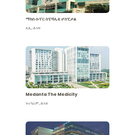
ማክስ ሱፐር ስፔሻሊቲ ሆስፒታል
ዴሊ
,
ሕንድ
Medanta The Medicity
ጉሩግራም
,
ሕንድ