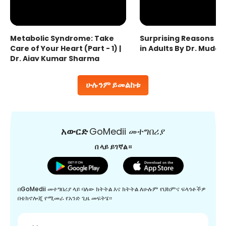
Metabolic Syndrome: Take
Surprising Reasons fo
Care of Your Heart (Part - 1) |
in Adults By Dr. Mudas
Dr. Ajay Kumar Sharma
ሁሉንም ይመልከቱ
አውርድ
GoMedii መተግበሪያ
በ ላይ ይገኛል።
በGoMedii መተግበሪያ ላይ ባለው ክትትል እና ክትትል ለሁሉም የህክምና ፍላጎቶችዎ
በቴክኖሎጂ የሚመራ የአንድ ጊዜ መፍትሄ።