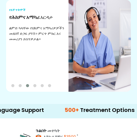
የእኛ ጥቅሞች
የ
የሕክምና አማካሪ
እርዳታ
የ
ልምድ ካላቸው የህክምና አማካሪዎቻችን
ለ
መደበኛ ድጋፍ ያግኙ። ምርጥ ምክር እና
ጊ
መመሪያን ይሰጥዎታል።
ል
በ
Support
500+
Treatment Options
ጉልበት
መተካት
*
እሽጉ በ ጀምር
$3500