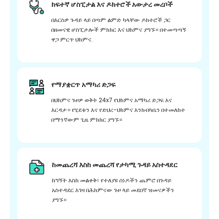
ከፍተኛ ሆስፒታል እና ዶክተሮች አውታረ መረቦች
በእርስዎ ጉዳይ ላይ በጣም ልምድ ካላቸው ዶክተሮች ጋር
በዘመናዊ ሆስፒታሎች ምክክር እና ህክምና ያግኙ። በተመጣጣኝ
ዋጋ ምርጥ ህክምና.
የማያቋርጥ አማካሪ ድጋፍ
በህክምና ጉዞዎ ወቅት 24x7 የህክምና አማካሪ ድጋፍ እና
እርዳታ። የሂደቱን እና የድህረ-ህክምና እንክብካቤን በተመለከተ
በማንኛውም ጊዜ ምክክር ያግኙ።
ከመጨረሻ እስከ መጨረሻ የታካሚ ጉዳይ አስተዳደር
ከግኝት እስከ መልቀቅ፣ የተለያዩ ሰነዶችን ጨምሮ በጉዳይ
አስተዳደር እገዛ በሕክምናው ጉዞ ላይ መደበኛ ዝመናዎችን
ያግኙ።