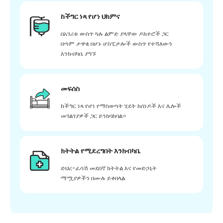
ከችግር ነጻ የሆነ ህክምና
በአገሪቱ ውስጥ ካሉ ልምድ ያላቸው ዶክተሮች ጋር
በጣም ታዋቂ በሆኑ ሆስፒታሎች ውስጥ የተሻለውን
እንክብካቤ ያግኙ
መፍሰስ
ከችግር ነጻ የሆነ የማስወጣት ሂደት ከሰነዶች እና ሌሎች
መገልገያዎች ጋር ይንከባከባል።
ክትትል የሚደረግበት እንክብካቤ
ድህረ-ፈሳሽ መደበኛ ክትትል እና የመድኃኒት
ማሟያዎችን በሙሉ ይቀበላል