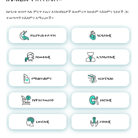
በሀገሪቱ ውስጥ ካሉ ምርጥ የጤና እንክብካቤዎች ለመምረጥ ከሁሉም የሕክምና ሂደቶች ጋር
ተመጣጣኝ የሕክምና አማራጮች።
የባሪያትሪክ ቀዶ ጥገና
ካርዲዮሎጂ
ኮስመቶሎጂ
ኢንዶክሪኖሎጂ
የማህፀን ህክምና
ኦርቶፔዲክስ
IVF እና የመራባት
ኔፍሮሎጂ
ኒውሮሎጂ
ኦንኮሎጂ