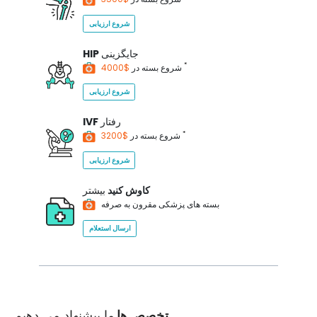
شروع ارزیابی
جایگزینی
HIP
*
$4000
شروع بسته در
شروع ارزیابی
رفتار
IVF
*
$3200
شروع بسته در
شروع ارزیابی
کاوش کنید
بیشتر
بسته های پزشکی مقرون به صرفه
ارسال استعلام
تخصص ها
ما پیشنهاد می دهیم