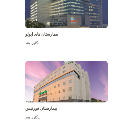
بیمارستان های آپولو
بنگلور
,
هند
بیشتر ببینید
بیمارستان فورتیس
بنگلور
,
هند