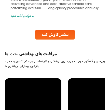
delivering advanced and cost-effective cardiac care,
performing over 500,000 angioplasty procedures annually
with a success rate exceeding 90%. Patients across the
به خواندن ادامه دهید
globe are searching for treatments like angioplasty and
stent placement in Indian hospitals, owing to the
combination of high-quality care and affordability.
Studies, such as one published
بیشتر کاوش کنید
Continue Reading
مراقبت های بهداشتی
بحث ها
بررسی و گفتگوی مهم با مجرب ترین پزشکان و کارشناسان پزشکی کشور به همراه
بازخورد بیماران در پلتفرم ما.