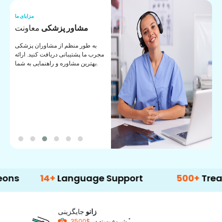
ما
مزایای ما
ا
مشاور پزشکی
معاونت
ن
به طور منظم از مشاوران پزشکی
ان
مجرب ما پشتیبانی دریافت کنید. ارائه
ی
بهترین مشاوره و راهنمایی به شما.
14+
Language Support
500+
Treatment 
زانو
جایگزینی
*
$3500
شروع بسته در