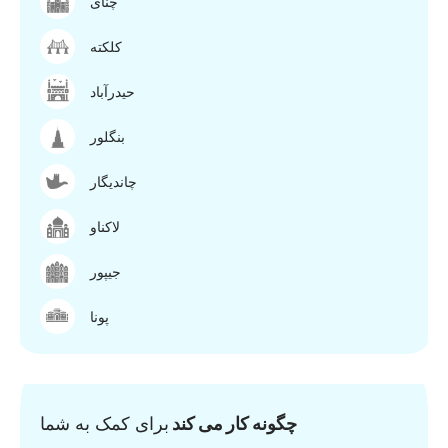
چنای
کلکته
حیدرآباد
بنگلور
چاندیگار
لاکناو
جیپور
پونا
چگونه کار می کند
برای کمک به شما