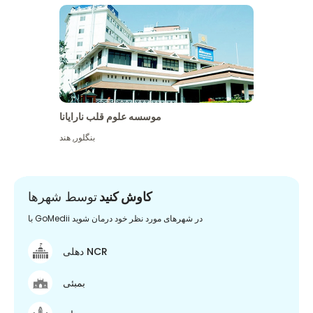
موسسه علوم قلب نارایانا
بنگلور
,
هند
کاوش کنید
توسط شهرها
با GoMedii در شهرهای مورد نظر خود درمان شوید
دهلی NCR
بمبئی