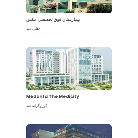
بیمارستان فوق تخصصی مکس
دهلی
,
هند
Medanta The Medicity
گوروگرام
,
هند