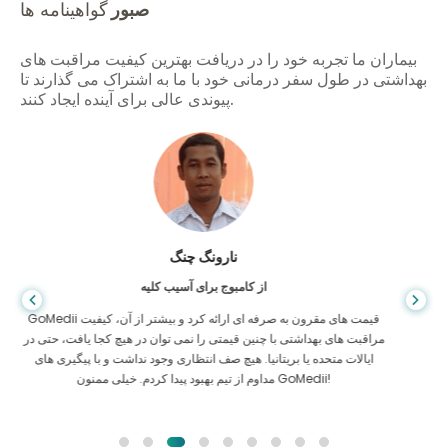
صبور
گواهینامه ها
بیماران ما تجربه خود را در دریافت بهترین کیفیت مراقبت های
بهداشتی در طول سفر درمانی خود با ما به اشتراک می گذارند تا
پیوندی عالی برای آینده ایجاد کنند.
شاندا داس
از بنگلادش برای گوارش
من از پسرم و تیم درخشان GoMedii که در سفر من از بنگلادش به هند برای
درمان به من کمک کردند تشکر کرده ام. ما در انتخاب GoMedii انتخاب
درستی کردیم. آنها حتی پس از درمان پیوند خوبی با ما حفظ می کنند