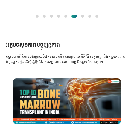
អត្ថបទសុខភាព
បច្ចុប្បន្នភាព
ទទួលបានព័ត៌មានចុងក្រោយបំផុតទាក់ទងនឹងការព្យាបាល នីតិវិធី លក្ខខណ្ឌ និងតម្រូវការពាក់
ព័ន្ធផ្សេងទៀត ដើម្បីធ្វើឱ្យជីវិតរបស់អ្នកមានសុខភាពល្អ និងប្រសើរជាងមុន។