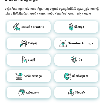
ជម្រើសនៃការព្យាបាលដែលមានតម្លៃសមរម្យ ជាមួយនឹងគ្រប់ជួរនៃនីតិវិធីវេជ្ជសាស្រ្តដែលអាចធ្វើ
ទៅបានដើម្បីជ្រើសរើសជាមួយនឹងគុណភាពល្អបំផុតនៃការថែទាំសុខភាពនៅក្នុងប្រទេស។
ការវះកាត់ Bariatric
ជំងឺបេះដូង
កែសម្ផស្ស
ជំងឺ endocrinology
រោគស្ត្រី
ឆ្អឹង
IVF និងការមានកូន
ជំងឺសរសៃប្រសាទ
សរសៃប្រសាទ
ជំងឺមហារីក