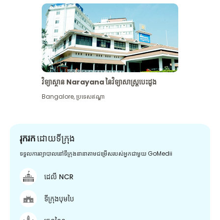
វិទ្យាស្ថាន Narayana នៃវិទ្យាសាស្រ្តបេះដូង
Bangalore
,
ប្រទេសឥណ្ឌា
រុករក
ដោយទីក្រុង
ទទួលការព្យាបាលនៅទីក្រុងនានាតាមជម្រើសរបស់អ្នកជាមួយ GoMedii
ដេលី NCR
ទីក្រុងបុមបៃ