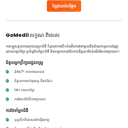
ស្វែងយល់បន្ថែម
GoMedii
លក្ខណៈពិសេស
ការបន្ធូរបន្ថយការព្យាបាលអ្នកជំងឺ ក៏ដូចជាការបើកដំណើរការវាជាមួយនឹងដំណោះស្រាយជំរុញ
ដោយបច្ចេកវិទ្យា ប្រព័ន្ធថែទាំអ្នកជំងឺ និងតម្លាភាពនៅជំហាននីមួយៗនៃដំណើរនៃការព្យាបាល។
ជំនួយអ្នកប្រឹក្សាវេជ្ជសាស្ត្រ
24x7* ភាពអាចរកបាន
ជំនួយការហៅទូរសព្ទ និងជជែក
14+ ភាសាគាំទ្រ
ការណែនាំអំពីការព្យាបាល
ការថែទាំអ្នកជំងឺ
បុគ្គលិកពិសេសនៅមន្ទីរពេទ្យ