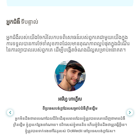
អ្នកជំងឺ
ទីបន្ទាល់
អ្នកជំងឺរបស់យើងចែករំលែកបទពិសោធន៍របស់ពួកគេជាមួយយើងក្នុង
ការទទួលបានការថែទាំសុខភាពដែលមានគុណភាពល្អបំផុតក្នុងដំណើរ
នៃការព្យាបាលរបស់ពួកគេ ដើម្បីបង្កើតចំណងដ៏ល្អសម្រាប់អនាគត។
អារីហ្វ ហាហ្វីស
ពីប្រទេសបង់ក្លាដែសសម្រាប់ជំងឺក្រិនថ្លើម
អ្នក​មិន​ដឹង​ថា​ពេល​ណា​ដែល​ជីវិត​ដើរ​ខុស​ពេល​ដែល​ខ្ញុំ​ត្រូវ​បាន​គេ​រក​ឃើញ​ថា​មាន​ជំងឺ​
ក្រិន​ថ្លើម ខ្ញុំ​គ្មាន​កន្លែង​ទៅ​ណា​ទេ។ ថវិការបស់ខ្ញុំមានតិច ហើយខ្ញុំមិនដឹងថាត្រូវធ្វើអ្វីទេ។
ខ្ញុំត្រូវបានទាក់ទងទៅដៃគូរបស់ GoMedii នៅប្រទេសបង់ក្លាដែស។