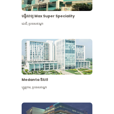
មន្ទីរពេទ្យ Max Super Speciality
ដេលី
,
ប្រទេសឥណ្ឌា
Medanta ឱសថ
ហ្គូរូក្រាម
,
ប្រទេសឥណ្ឌា