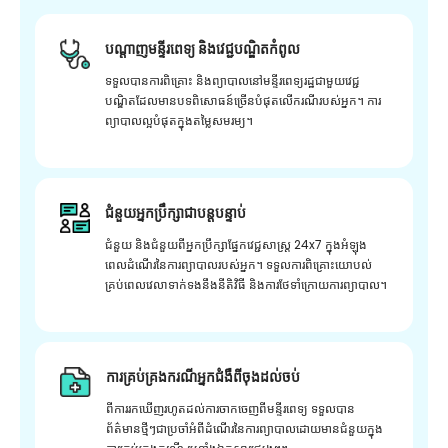
បណ្តាញមន្ទីរពេទ្យ និងវេជ្ជបណ្ឌិតកំពូល
ទទួលបានការពិគ្រោះ និងព្យាបាលនៅមន្ទីរពេទ្យរដ្ឋជាមួយវេជ្ជ
បណ្ឌិតដែលមានបទពិសោធន៍ច្រើនបំផុតលើករណីរបស់អ្នក។ ការ
ព្យាបាលល្អបំផុតក្នុងតម្លៃសមរម្យ។
ជំនួយអ្នកប្រឹក្សាជាបន្តបន្ទាប់
ជំនួយ និងជំនួយពីអ្នកប្រឹក្សាផ្នែកវេជ្ជសាស្រ្ត 24x7 ក្នុងអំឡុង
ពេលដំណើរនៃការព្យាបាលរបស់អ្នក។ ទទួលការពិគ្រោះយោបល់
គ្រប់ពេលវេលាទាក់ទងនឹងនីតិវិធី និងការថែទាំក្រោយការព្យាបាល។
ការគ្រប់គ្រងករណីអ្នកជំងឺពីចុងដល់ចប់
ពីការរកឃើញរហូតដល់ការចាកចេញពីមន្ទីរពេទ្យ ទទួលបាន
ព័ត៌មានថ្មីៗជាប្រចាំអំពីដំណើរនៃការព្យាបាលដោយមានជំនួយក្នុង