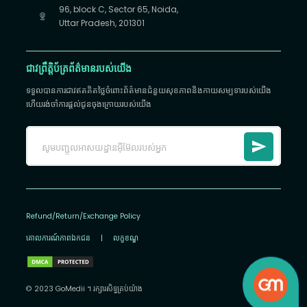
96, block C, Sector 65, Noida,
Uttar Pradesh, 201301
ជាវព្រឹត្តិប័ត្រព័ត៌មានរបស់យើង
ទទួលបានការជាវឥតគិតថ្លៃចំពោះព័ត៌មានជំនួយសុខភាពនិងកាយសម្បទារបស់យើង
ហើយរង់ចាំការផ្តល់ជូនចុងក្រោយរបស់យើង
Refund/Return/Exchange Policy
គោលការណ៍​ភាព​ឯកជន
|
លក្ខខណ្ឌ
© 2023 GoMedii ។ រក្សា​រ​សិទ្ធ​គ្រប់យ៉ាង