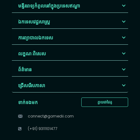
មន្ទីរពេទ្យកំពូលនៅក្នុងប្រទេសឥណ្ឌា
ឯកទេសវេជ្ជសាស្ត្រ
ការព្យាបាលឯកទេស
លក្ខណៈពិសេស
ព័ត៌មាន
ជ្រើសរើស​ភាសា
ទាក់ទងមក
ក្លាយជាដៃគូ
connect@gomedii.com
(+91) 9311101477