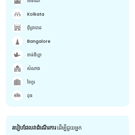
ចេនណៃ
Kolkata
អ៊ីដ្រាបាដ
Bangalore
ចាន់ឌីហ្គា
សំណាង
ចៃពួរ
ពុន
របៀបដែលវាដំណើរការ
ដើម្បី​ជួយ​អ្នក