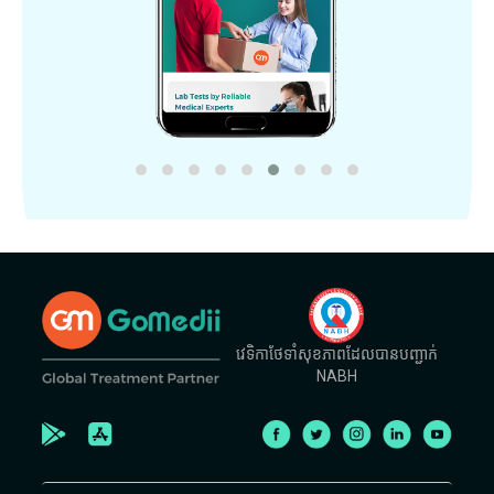
វេទិកាថែទាំសុខភាពដែលបានបញ្ជាក់
NABH