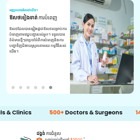
អត្ថប្រយោជន៍របស់យើង។
អត
ឱសថទៀងទាត់
ការបំពេញ
ស
ឱសថដែលបានផ្ទៀងផ្ទាត់ឱសថសម្រាប់ការ
សេ
បំពេញតាមវេជ្ជបញ្ជារបស់អ្នក។ ទទួល​បាន​
ជ
ព័ត៌មាន​ថ្មីៗ​ជា​ប្រចាំ​អំពី​ការ​បំពេញ​និង​ការ​
គ្
បញ្ជា​ទិញ​ដ៏​ងាយ​ស្រួល​តាម​រយៈ​កម្មវិធី​របស់​
យើង។
nics
500+
Doctors & Surgeons
14+
Lang
ជង្គង់
ការជំនួស
*
កញ្ចប់ចាប់ផ្តើមនៅ
$3500