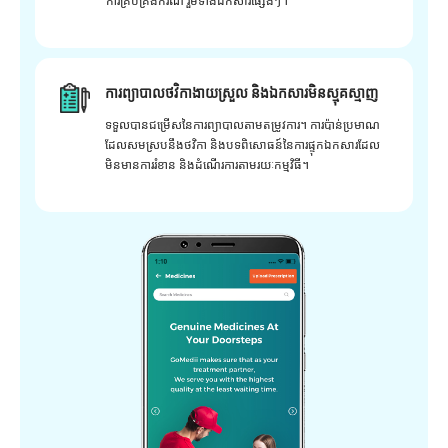
ការគ្រប់គ្រងករណី រួមទាំងឯកសារផ្សេងៗ។
ការព្យាបាលថវិកាងាយស្រួល និងឯកសារមិនស្មុគស្មាញ
ទទួលបានជម្រើសនៃការព្យាបាលតាមតម្រូវការ។ ការប៉ាន់ប្រមាណ
ដែលសមស្របនឹងថវិកា និងបទពិសោធន៍នៃការផ្ទុកឯកសារដែល
មិនមានការរំខាន និងដំណើរការតាមរយៈកម្មវិធី។