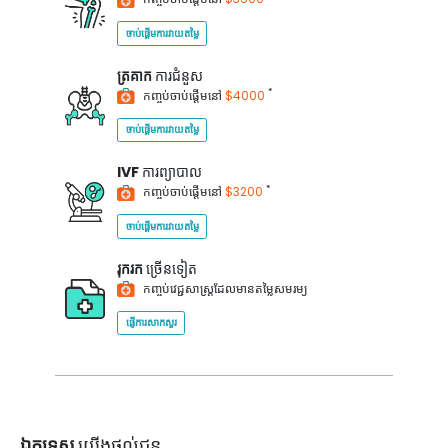
ចាប់ផ្តើមការវាយតម្លៃ
ត្រគាក
ការជំនួស
*
កញ្ចប់ចាប់ផ្តើមនៅ
$4000
ចាប់ផ្តើមការវាយតម្លៃ
IVF
ការព្យាបាល
*
កញ្ចប់ចាប់ផ្តើមនៅ
$3200
ចាប់ផ្តើមការវាយតម្លៃ
រុករក
ច្រើនទៀត
កញ្ចប់វេជ្ជសាស្ត្រដែលមានតម្លៃសមរម្យ
ផ្ញើការសាកសួរ
ឯកទេស
យើងផ្តល់ជូន