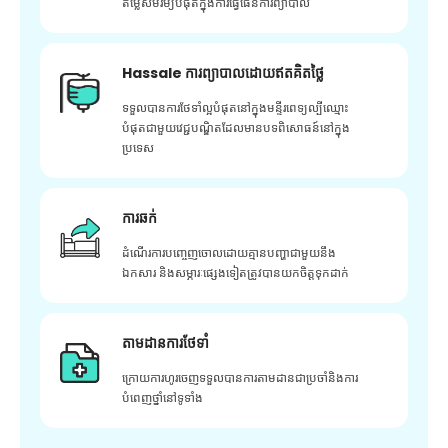
តម្លៃសមរម្យបំផុតក្នុងការធ្វើផែនការព្យាបាល
Hassale ការព្យាបាលដោយឥតគិតថ្លៃ
ទទួលបានការថែទាំល្អបំផុតនៅក្នុងមន្ទីរពេទ្យល្បីឈ្មោះ
បំផុតជាមួយវេជ្ជបណ្ឌិតដែលមានបទពិសោធន៍នៅក្នុង
ប្រទេស
ការឆក់
ដំណើរការបញ្ចេញចោលដោយគ្មានបញ្ហាជាមួយនឹង
ឯកសារ និងសម្ភារៈផ្សេងទៀតត្រូវបានយកចិត្តទុកដាក់
តាមដានការថែទាំ
ក្រោយ​ការ​ហូរ​ចេញ​ទទួល​បាន​ការ​តាមដាន​ជា​ប្រចាំ​និង​ការ​
បំពេញ​ថ្នាំ​នៅ​ទូទាំង​