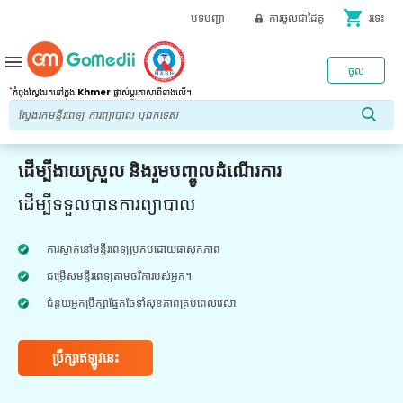
shopping_cart
បទបញ្ជា
ការចូលជាដៃគូ
រទេះ
menu
ចូល
*
កំពុងស្វែងរកនៅក្នុង
Khmer
ផ្លាស់ប្តូរភាសាពីខាងលើ។
ដើម្បីងាយស្រួល និងរួមបញ្ចូលដំណើរការ
ដើម្បីទទួលបានការព្យាបាល
ការស្នាក់នៅមន្ទីរពេទ្យប្រកបដោយផាសុកភាព
ជម្រើសមន្ទីរពេទ្យតាមថវិការបស់អ្នក។
ជំនួយអ្នកប្រឹក្សាផ្នែកថែទាំសុខភាពគ្រប់ពេលវេលា
ប្រឹក្សាឥឡូវនេះ