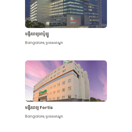
មន្ទីរពេទ្យអាប៉ូឡូ
Bangalore
,
ប្រទេសឥណ្ឌា
មើល​ច្រើន​ទៀត
មន្ទីរពេទ្យ Fortis
Bangalore
,
ប្រទេសឥណ្ឌា