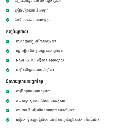
ជំនួយការធ្វើដំណើរ និងកន្លែងស្នាក់នៅ
គ្រឿងបរិក្ខារយក និងទម្លាក់
ដំណើរការឯកសារងាយស្រួល
កញ្ចប់ព្យាបាល
ការព្យាបាលក្នុងថវិការបស់អ្នក។
វេជ្ជបណ្ឌិតនិងគ្រូពេទ្យវះកាត់ល្អបំផុត
NABH & JCI មន្ទីរពេទ្យទទួលស្គាល់
ជម្រើសពិគ្រោះយោបល់ច្រើន។
ដំណោះស្រាយបច្ចេកវិទ្យា
ការប្រឹក្សាវីដេអូតាមតម្រូវការ
កំណត់ត្រាសុខភាពដែលមានសុវត្ថិភាព
តាមដាន និងរៀបចំផែនការព្យាបាលរបស់អ្នក។
សៀវភៅធ្វើតេស្តមន្ទីរពិសោធន៍ និងបញ្ជាទិញឱសថតាមអ៊ីនធឺណិត