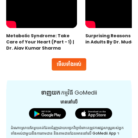
Metabolic Syndrome: Take
Surprising Reasons fo
Care of Your Heart (Part - 1) |
in Adults By Dr. Mudas
Dr. Ajay Kumar Sharma
មើលទាំងអស់
ទាញយក
កម្មវិធី GoMedii
មាននៅលើ
ដំណោះស្រាយតែមួយគត់ដែលជំរុញដោយបច្ចេកវិទ្យាចំពោះតម្រូវការវេជ្ជសាស្រ្តរបស់អ្នក
ទាំងអស់ជាមួយនឹងការតាមដាន និងតាមដានដែលមាននៅលើ GoMedii App ។