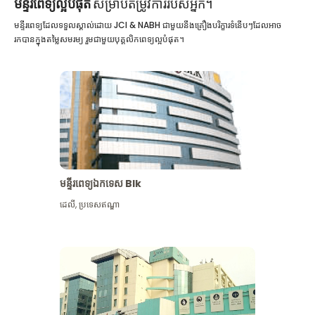
មន្ទីរពេទ្យល្អបំផុត
សម្រាប់តម្រូវការរបស់អ្នក។
មន្ទីរពេទ្យដែលទទួលស្គាល់ដោយ JCI & NABH ជាមួយនឹងគ្រឿងបរិក្ខារទំនើបៗដែលអាច
រកបានក្នុងតម្លៃសមរម្យ រួមជាមួយបុគ្គលិកពេទ្យល្អបំផុត។
មន្ទីរពេទ្យឯកទេស Blk
ដេលី
,
ប្រទេសឥណ្ឌា