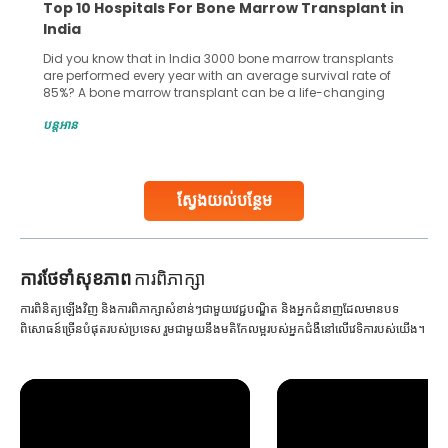
n
Recognizing Critical Symptoms of a Frontal
Lobe Brain Tumor Could Save Your Life
Did you know that the frontal lobe of your brain is the most
common site for tumor occurrence? The frontal lobe is a
key part of your brain and is responsible for various
n
important functions in your body. Any sort of damage or
បន្តអាន
harm to it can lead to serious complications. However, with
early diagnosis
Continue Reading
ស្វែងយល់បន្ថែម
ការ​ថែទាំ​សុខភាព
ការពិភាក្សា
ការពិនិត្យឡើងវិញ និងការពិភាក្សាសំខាន់ៗជាមួយវេជ្ជបណ្ឌិត និងអ្នកជំនាញដែលមានបទ
ពិសោធន៍ច្រើនបំផុតរបស់ប្រទេស រួមជាមួយនឹងមតិកែលម្អរបស់អ្នកជំងឺនៅលើវេទិការបស់យើង។