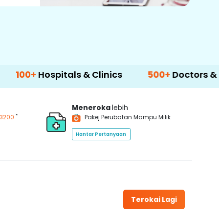
spitals & Clinics
500+
Doctors & Surgeons
Meneroka
lebih
*
3200
Pakej Perubatan Mampu Milik
Hantar Pertanyaan
Terokai Lagi