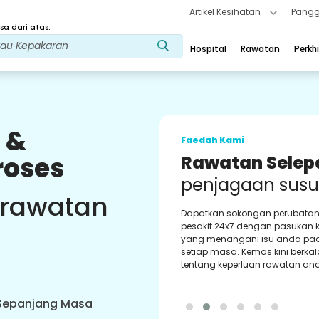
Artikel Kesihatan
Pangg
a dari atas.
Hospital
Rawatan
Perkh
 &
Faedah Kami
roses
Kaunselor
Perubatan
Ban
 rawatan
Dapatkan sokongan tetap dar
kaunselor perubatan kami yan
berpengalaman. Memberi nasi
bimbingan terbaik kepada and
 Sepanjang Masa