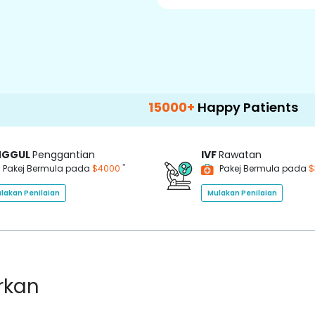
15000+
Happy Patients
100+
Ho
NGGUL
Penggantian
IVF
Rawatan
*
Pakej Bermula pada
$4000
Pakej Bermula pada
$
lakan Penilaian
Mulakan Penilaian
rkan