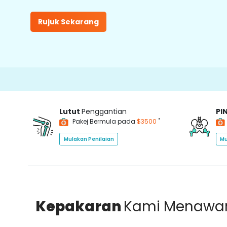
Rujuk Sekarang
Lutut
Penggantian
PI
*
Pakej Bermula pada
$3500
Mulakan Penilaian
Mu
Kepakaran
Kami Menawa