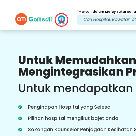
*
Mencari dalam
Malay
Tukar Bahas
Untuk Memudahkan
Faedah Kami
Mengintegrasikan P
Rawatan Selepas
penjagaan susulan
Untuk mendapatkan
Dapatkan sokongan perubatan dan
pesakit 24x7 dengan pasukan kami
yang menangani isu anda pada
Penginapan Hospital yang Selesa
setiap masa. Kemas kini berkala
tentang keperluan rawatan anda.
Pilihan hospital mengikut bajet anda
Sokongan Kaunselor Penjagaan Kesihatan