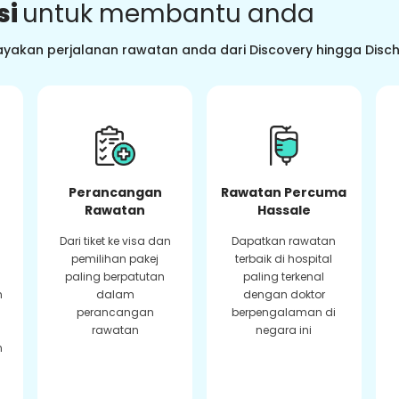
si
untuk membantu anda
ayakan perjalanan rawatan anda dari Discovery hingga Dis
Perancangan
Rawatan Percuma
Rawatan
Hassale
Dari tiket ke visa dan
Dapatkan rawatan
pemilihan pakej
terbaik di hospital
paling berpatutan
paling terkenal
n
dalam
dengan doktor
perancangan
berpengalaman di
rawatan
negara ini
n