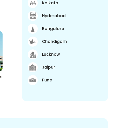
Kolkata
Hyderabad
Bangalore
Chandigarh
Lucknow
Jaipur
a
Pune