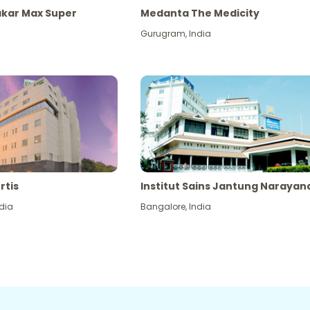
akar Max Super
Medanta The Medicity
Gurugram
,
India
rtis
Institut Sains Jantung Narayan
dia
Bangalore
,
India