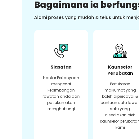
Bagaimana ia berfung
Alami proses yang mudah & telus untuk menj
Siasatan
Kaunselor
Perubatan
Hantar Pertanyaan
mengenai
Pertukaran
kebimbangan
maklumat yang
rawatan anda dan
boleh dipercayai &
pasukan akan
bantuan satu lawa
menghubungi
satu yang
disediakan oleh
kaunselor perubata
kami