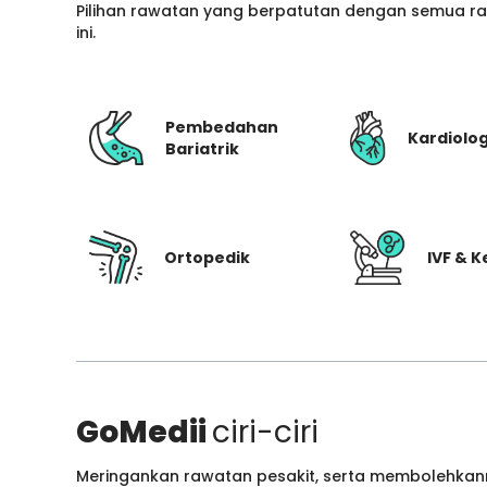
Pilihan rawatan yang berpatutan dengan semua ran
ini.
Pembedahan
Kardiolog
Bariatrik
Ortopedik
IVF & 
GoMedii
ciri-ciri
Meringankan rawatan pesakit, serta membolehkann