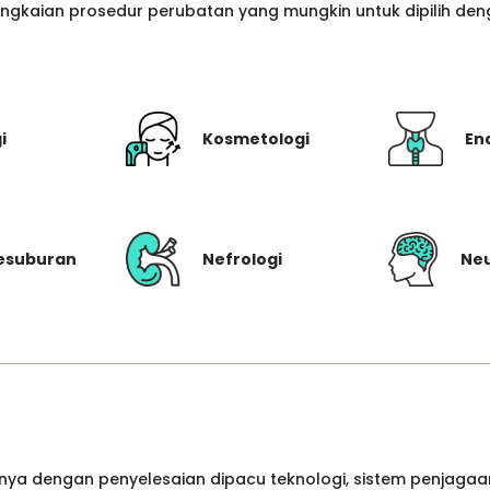
gkaian prosedur perubatan yang mungkin untuk dipilih denga
i
Kosmetologi
En
Kesuburan
Nefrologi
Neu
ya dengan penyelesaian dipacu teknologi, sistem penjagaan