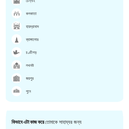
চেন্নাই
কলকাতা
হায়দ্রাবাদ
ব্যাঙ্গালোর
চণ্ডীগড়
লখনউ
জয়পুর
পুনে
কিভাবে এটা কাজ করে
তোমাকে সাহায্যর জন্য