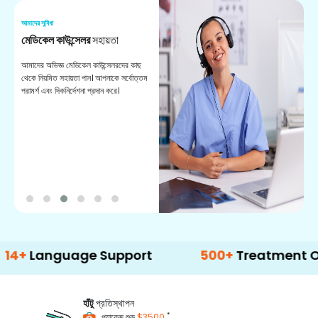
আমাদের সুবিধা
আম
মেডিকেল কাউন্সেলর
সহায়তা
অ
আমাদের অভিজ্ঞ মেডিকেল কাউন্সেলরদের কাছ
ভা
থেকে নিয়মিত সহায়তা পান। আপনাকে সর্বোত্তম
চি
পরামর্শ এবং দিকনির্দেশনা প্রদান করে।
ডা
nguage Support
500+
Treatment Options
হাঁটু
প্রতিস্থাপন
*
প্যাকেজ শুরু
$3500