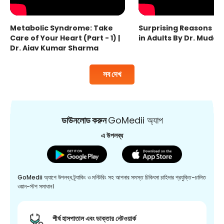
Metabolic Syndrome: Take
Surprising Reasons fo
Care of Your Heart (Part - 1) |
in Adults By Dr. Mudas
Dr. Ajay Kumar Sharma
সব দেখ
ডাউনলোড করুন
GoMedii অ্যাপ
এ উপলব্ধ
GoMedii অ্যাপে উপলব্ধ ট্র্যাকিং ও মনিটরিং সহ আপনার সমস্ত চিকিৎসা চাহিদার প্রযুক্তি-চালিত
ওয়ান-স্টপ সমাধান।
শীর্ষ হাসপাতাল এবং ডাক্তার নেটওয়ার্ক