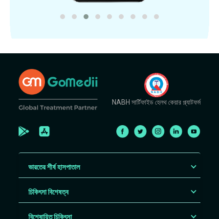
NABH সার্টিফাইড হেলথ কেয়ার প্ল্যাটফর্ম
ভারতের শীর্ষ হাসপাতাল
চিকিৎসা বিশেষত্ব
বিশেষায়িত চিকিৎসা