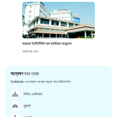
নারায়না ইনস্টিটিউট অফ কার্ডিয়াক সায়েন্সেস
ব্যাঙ্গালোর
,
ভারত
অন্বেষণ
শহর দ্বারা
GoMedii-এর মাধ্যমে আপনার পছন্দের শহরে চিকিৎসা নিন
দিল্লি এনসিআর
মুম্বাই