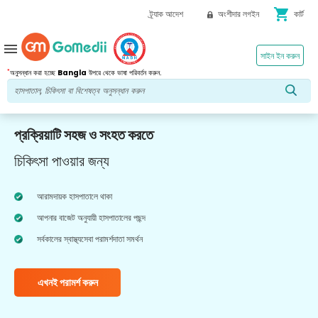
shopping_cart
ট্র্যাক আদেশ
অংশীদার লগইন
কার্ট
menu
সাইন ইন করুন
*
অনুসন্ধান করা হচ্ছে
Bangla
উপরে থেকে ভাষা পরিবর্তন করুন.
প্রক্রিয়াটি সহজ ও সংহত করতে
চিকিৎসা পাওয়ার জন্য
আরামদায়ক হাসপাতালে থাকা
আপনার বাজেট অনুযায়ী হাসপাতালের পছন্দ
সর্বকালের স্বাস্থ্যসেবা পরামর্শদাতা সমর্থন
এখনই পরামর্শ করুন