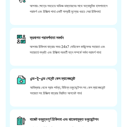
আপনার ক্ষেত্রে সবচেয়ে অভিজ্ঞ ডাক্তারদের সাথে অত্যাধুনিক হাসপাতালে
পরামর্শ এবং চিকিত্সা পান। একটি সাশ্রয়ী মূল্যের খরচে সেরা চিকিৎসা।
ক্রমাগত পরামর্শদাতা সমর্থন
আপনার চিকিৎসা যাত্রার সময় 24x7 মেডিকেল কাউন্সেলর সহায়তা এবং
সহায়তা। পদ্ধতি এবং চিকিত্সা পরবর্তী যত্ন সম্পর্কে সর্বদা পরামর্শ পান।
এন্ড-টু-এন্ড পেশেন্ট কেস ম্যানেজমেন্ট
আবিষ্কার থেকে স্রাব পর্যন্ত, বিভিন্ন ডকুমেন্টেশন সহ কেস ম্যানেজমেন্ট
সহায়তা সহ চিকিত্সা যাত্রার নিয়মিত আপডেট পান।
বাজেট বন্ধুত্বপূর্ণ চিকিৎসা এবং ঝামেলামুক্ত ডকুমেন্টেশন