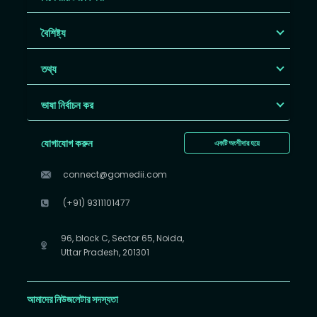
বৈশিষ্ট্য
তথ্য
ভাষা নির্বাচন কর
যোগাযোগ করুন
একটি অংশীদার হয়ে
connect@gomedii.com
(+91) 9311101477
96, block C, Sector 65, Noida,
Uttar Pradesh, 201301
আমাদের নিউজলেটার সদস্যতা