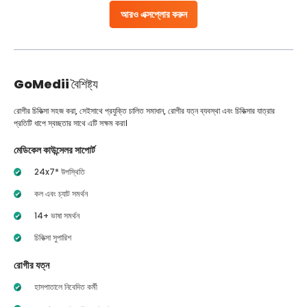
আরও এক্সপ্লোর করুন
GoMedii
বৈশিষ্ট্য
রোগীর চিকিত্সা সহজ করা, সেইসাথে প্রযুক্তি চালিত সমাধান, রোগীর যত্ন ব্যবস্থা এবং চিকিত্সার যাত্রার
প্রতিটি ধাপে স্বচ্ছতার সাথে এটি সক্ষম করা।
মেডিকেল কাউন্সেলর সাপোর্ট
24x7* উপস্থিতি
কল এবং চ্যাট সমর্থন
14+ ভাষা সমর্থন
চিকিত্সা সুপারিশ
রোগীর যত্ন
হাসপাতালে নিবেদিত কর্মী