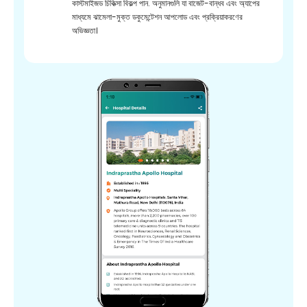
কাস্টমাইজড চিকিত্সা বিকল্প পান. অনুমানগুলি যা বাজেট-বান্ধব এবং অ্যাপের
মাধ্যমে ঝামেলা-মুক্ত ডকুমেন্টেশন আপলোড এবং প্রক্রিয়াকরণের
অভিজ্ঞতা।