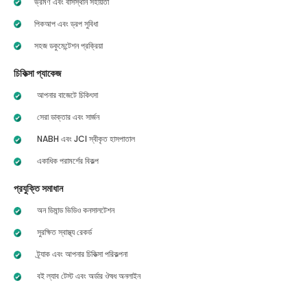
ভ্রমণ এবং বাসস্থান সহায়তা
পিকআপ এবং ড্রপ সুবিধা
সহজ ডকুমেন্টেশন প্রক্রিয়া
চিকিত্সা প্যাকেজ
আপনার বাজেটে চিকিৎসা
সেরা ডাক্তার এবং সার্জন
NABH এবং JCI স্বীকৃত হাসপাতাল
একাধিক পরামর্শের বিকল্প
প্রযুক্তি সমাধান
অন ডিমান্ড ভিডিও কনসালটেশন
সুরক্ষিত স্বাস্থ্য রেকর্ড
ট্র্যাক এবং আপনার চিকিত্সা পরিকল্পনা
বই ল্যাব টেস্ট এবং অর্ডার ঔষধ অনলাইন