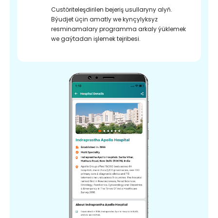
Custöriteleşdirilen bejeriş usullaryny alyň.
Býudjet üçin amatly we kynçylyksyz
resminamalary programma arkaly ýüklemek
we gaýtadan işlemek tejribesi.