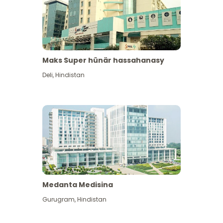
Maks Super hünär hassahanasy
Deli
,
Hindistan
Medanta Medisina
Gurugram
,
Hindistan