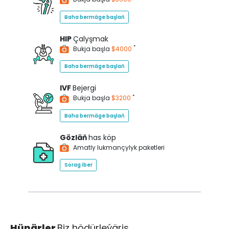
Baha bermäge başlaň
HIP
Çalyşmak
*
Bukja başla
$4000
Baha bermäge başlaň
IVF
Bejergi
*
Bukja başla
$3200
Baha bermäge başlaň
Gözläň
has köp
Amatly lukmançylyk paketleri
Sorag iber
Hünärler
Biz hödürleýäris