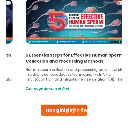
5 Essential Steps for Effective Human Sperm
Collection and Processing Methods
Human sperm collection and processing are critical steps
in advanced reproductive techniques like In Vitro
Fertilization (IVF) and intrauterine insemination (IUI). These
methods enable medical professionals to tackle fertility
Okamagy dowam etdiriň
challenges and help couples achieve their dream of
parenthood. Skilled technicians collect sperm using
specialized procedures to ensure optimal quality. Once
collected, they process the
Has giňişleýin öwreniň
Continue Reading