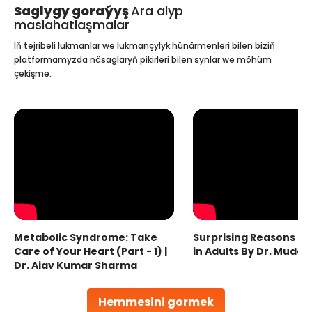
Saglygy goraýyş
Ara alyp
maslahatlaşmalar
Iň tejribeli lukmanlar we lukmançylyk hünärmenleri bilen biziň
platformamyzda näsaglaryň pikirleri bilen synlar we möhüm
çekişme.
Metabolic Syndrome: Take
Surprising Reasons fo
Care of Your Heart (Part - 1) |
in Adults By Dr. Mudas
Dr. Ajay Kumar Sharma
Hemmesini gormek