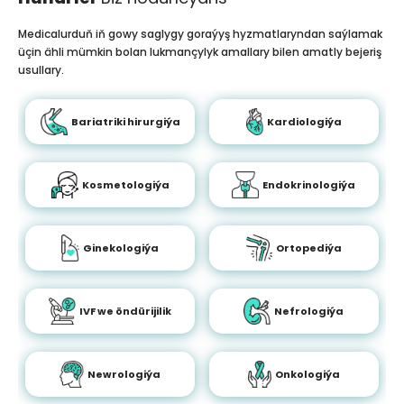
Medicalurduň iň gowy saglygy goraýyş hyzmatlaryndan saýlamak
üçin ähli mümkin bolan lukmançylyk amallary bilen amatly bejeriş
usullary.
Bariatriki hirurgiýa
Kardiologiýa
Kosmetologiýa
Endokrinologiýa
Ginekologiýa
Ortopediýa
IVF we öndürijilik
Nefrologiýa
Newrologiýa
Onkologiýa