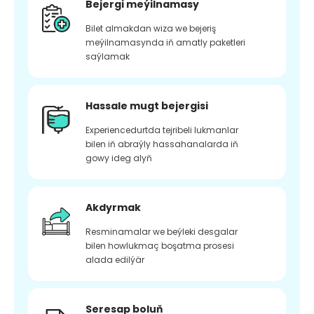
Bejergi meýilnamasy
Bilet almakdan wiza we bejeriş
meýilnamasynda iň amatly paketleri
saýlamak
Hassale mugt bejergisi
Experiencedurtda tejribeli lukmanlar
bilen iň abraýly hassahanalarda iň
gowy ideg alyň
Akdyrmak
Resminamalar we beýleki desgalar
bilen howlukmaç boşatma prosesi
alada edilýär
Seresap boluň