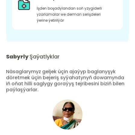
Işden boşadylandan soň yzygiderli
yzarlamalar we derman serişdeleri
ýerine ýetirilýär
Sabyrly
Şaýatlyklar
Näsaglarymyz geljek üçin ajaýyp baglanyşyk
döretmek üçin bejeriş syýahatynyň dowamynda
iň oňat hilli saglygy goraýyş tejribesini biziň bilen
paýlaşýarlar.