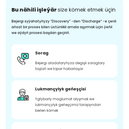
Bu nähili işleýär
size kömek etmek üçin
Bejergi syýahatyňyzy “Discovery” -den “Discharge” -e çenli
aňsat bir proses bilen üstünlikli amala aşyrmak üçin ýeňil
we aýdyň prosesi başdan geçiriň.
Sorag
Bejergi aladalaryňyza degişli soraglary
taşlaň we topar habarlaşar
Lukmançylyk geňeşçisi
Ygtybarly maglumat alyşmak we
lukmançylyk geňeşçimiz tarapyndan
berlen kömek