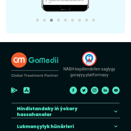
NABH kepillendirilen saglygy
goraýyş platformasy
Hindistandaky iň ýokary
hassahanalar
Lukmançylyk hünärleri