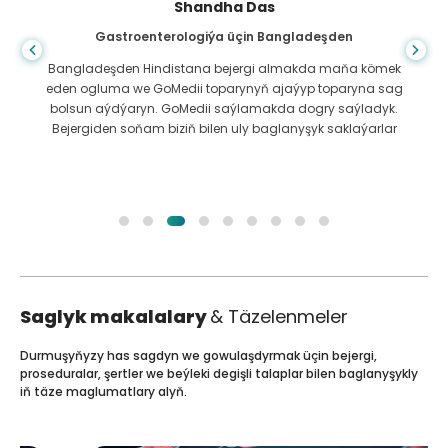
Shandha Das
Gastroenterologiýa üçin Bangladeşden
Bangladeşden Hindistana bejergi almakda maňa kömek
eden ogluma we GoMedii toparynyň ajaýyp toparyna sag
bolsun aýdýaryn. GoMedii saýlamakda dogry saýladyk.
Bejergiden soňam biziň bilen uly baglanyşyk saklaýarlar
Saglyk makalalary
& Täzelenmeler
Durmuşyňyzy has sagdyn we gowulaşdyrmak üçin bejergi,
proseduralar, şertler we beýleki degişli talaplar bilen baglanyşykly
iň täze maglumatlary alyň.