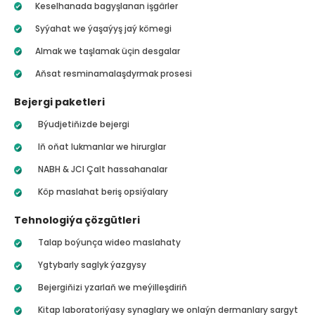
Keselhanada bagyşlanan işgärler
Syýahat we ýaşaýyş jaý kömegi
Almak we taşlamak üçin desgalar
Aňsat resminamalaşdyrmak prosesi
Bejergi paketleri
Býudjetiňizde bejergi
Iň oňat lukmanlar we hirurglar
NABH & JCI Çalt hassahanalar
Köp maslahat beriş opsiýalary
Tehnologiýa çözgütleri
Talap boýunça wideo maslahaty
Ygtybarly saglyk ýazgysy
Bejergiňizi yzarlaň we meýilleşdiriň
Kitap laboratoriýasy synaglary we onlaýn dermanlary sargyt