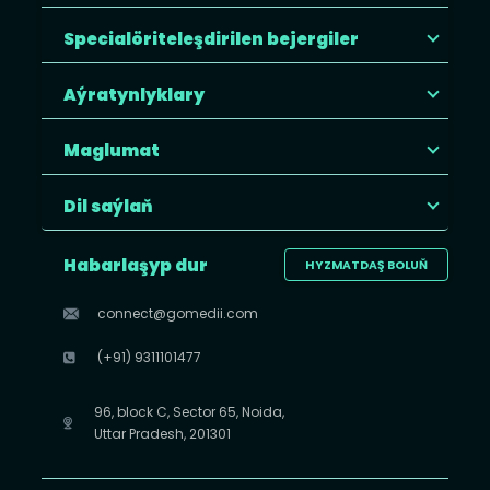
Specialöriteleşdirilen bejergiler
Aýratynlyklary
Maglumat
Dil saýlaň
Habarlaşyp dur
HYZMATDAŞ BOLUŇ
connect@gomedii.com
(+91) 9311101477
96, block C, Sector 65, Noida,
Uttar Pradesh, 201301