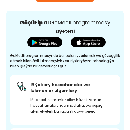
Göçürip al
GoMedii programmasy
Elýeterli
GoMedii programmasynda bar bolan yzarlamak we gözegçilik
etmek bilen ähli lukmançylyk zerurlyklaryňyza tehnologiýa
bilen işleýän bir gezeklik çözgüt.
Iň ýokary hassahanalar we
lukmanlar ulgamlary
Iň tejribeli lukmanlar bilen häzirki zaman
hassahanalarynda maslahat we bejergi
alyň. elýeterli bahada iň gowy bejergi.