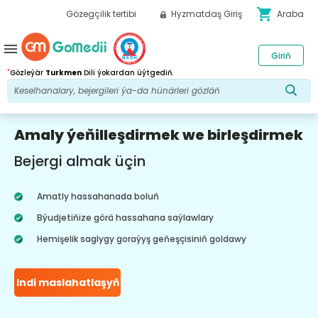
shopping_cart
Gözegçilik tertibi
Hyzmatdaş Giriş
Araba
menu
Giriň
*
Gözleýär
Turkmen
Dili ýokardan üýtgediň.
Amaly ýeňilleşdirmek we birleşdirmek
Bejergi almak üçin
Amatly hassahanada boluň
Býudjetiňize görä hassahana saýlawlary
Hemişelik saglygy goraýyş geňeşçisiniň goldawy
Indi maslahatlaşyň