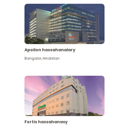
Apollon hassahanalary
Has giňişleýin gör
Bangalor
,
Hindistan
Fortis hassahanasy