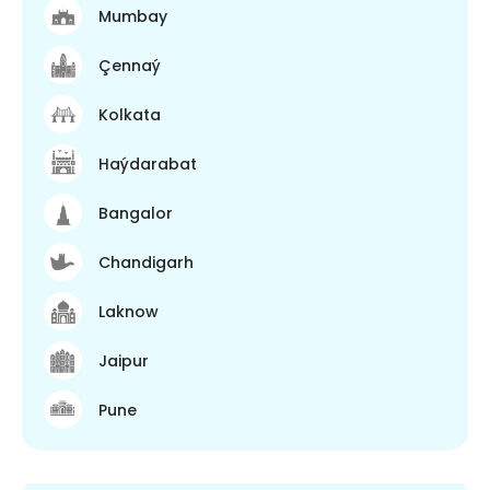
Mumbay
Çennaý
Kolkata
Haýdarabat
Bangalor
Chandigarh
Laknow
Jaipur
Pune