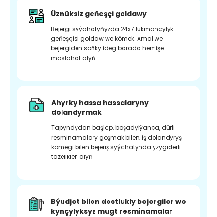
Üznüksiz geňeşçi goldawy
Bejergi syýahatyňyzda 24x7 lukmançylyk
geňeşçisi goldaw we kömek. Amal we
bejergiden soňky ideg barada hemişe
maslahat alyň.
Ahyrky hassa hassalaryny
dolandyrmak
Tapyndydan başlap, boşadylýança, dürli
resminamalary goşmak bilen, iş dolandyryş
kömegi bilen bejeriş syýahatynda yzygiderli
täzelikleri alyň.
Býudjet bilen dostlukly bejergiler we
kynçylyksyz mugt resminamalar