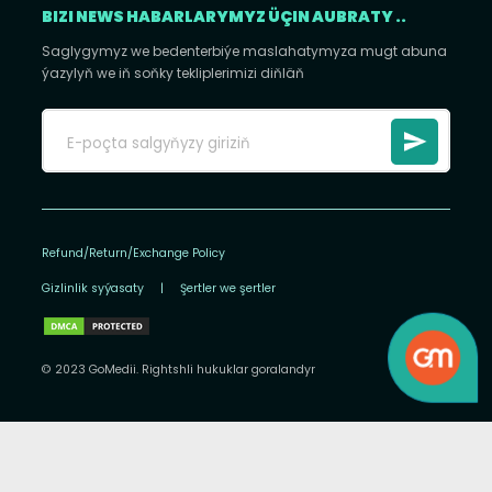
BIZI NEWS HABARLARYMYZ ÜÇIN AUBRATY ..
Saglygymyz we bedenterbiýe maslahatymyza mugt abuna
ýazylyň we iň soňky tekliplerimizi diňläň
Refund/Return/Exchange Policy
Gizlinlik syýasaty
|
Şertler we şertler
© 2023 GoMedii. Rightshli hukuklar goralandyr