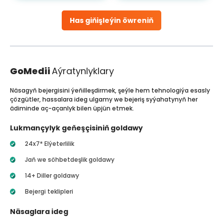
Has giňişleýin öwreniň
GoMedii
Aýratynlyklary
Näsagyň bejergisini ýeňilleşdirmek, şeýle hem tehnologiýa esasly
çözgütler, hassalara ideg ulgamy we bejeriş syýahatynyň her
ädiminde aç-açanlyk bilen üpjün etmek.
Lukmançylyk geňeşçisiniň goldawy
24x7* Elýeterlilik
Jaň we söhbetdeşlik goldawy
14+ Diller goldawy
Bejergi teklipleri
Näsaglara ideg