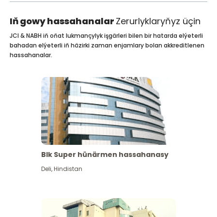
Iň gowy hassahanalar
Zerurlyklaryňyz üçin
JCI & NABH iň oňat lukmançylyk işgärleri bilen bir hatarda elýeterli
bahadan elýeterli iň häzirki zaman enjamlary bolan akkreditlenen
hassahanalar.
Blk Super hünärmen hassahanasy
Deli
,
Hindistan