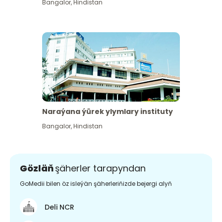
Bangalor
,
Hindistan
Naraýana ýürek ylymlary instituty
Bangalor
,
Hindistan
Gözläň
şäherler tarapyndan
GoMedii bilen öz isleýän şäherleriňizde bejergi alyň
Deli NCR