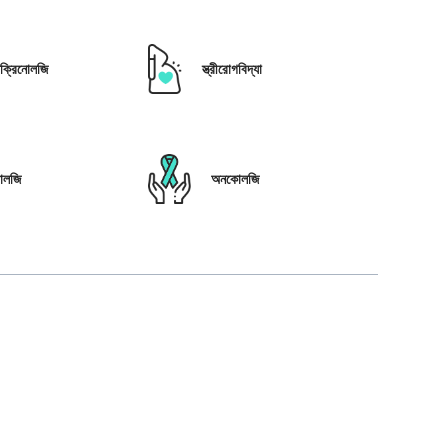
োক্রিনোলজি
স্ত্রীরোগবিদ্যা
োলজি
অনকোলজি