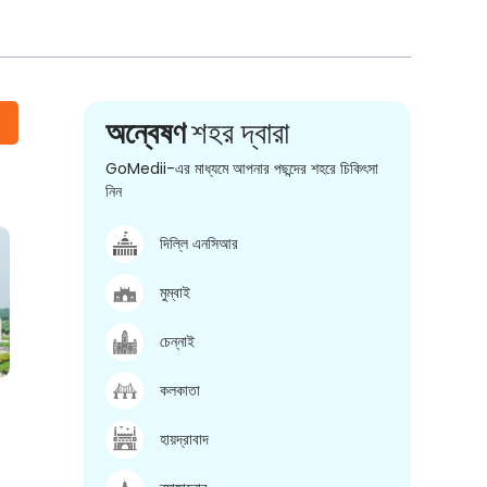
অন্বেষণ
শহর দ্বারা
GoMedii-এর মাধ্যমে আপনার পছন্দের শহরে চিকিৎসা
নিন
দিল্লি এনসিআর
মুম্বাই
চেন্নাই
কলকাতা
হায়দ্রাবাদ