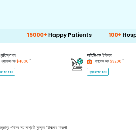
15000+
Happy Patients
100+
Hospitals & Cl
প্রতিস্থাপন
আইভিএফ
চিকিৎসা
*
*
প্যাকেজ শুরু
$4000
প্যাকেজ শুরু
$3200
যায়ন শুরু করুন
মূল্যায়ন শুরু করুন
ভাব্য পরিসর সহ সাশ্রয়ী মূল্যের চিকিত্সার বিকল্প।