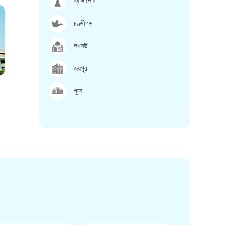
ব্যাঙ্গালোর
চণ্ডীগড়
লখনউ
জয়পুর
পুনে