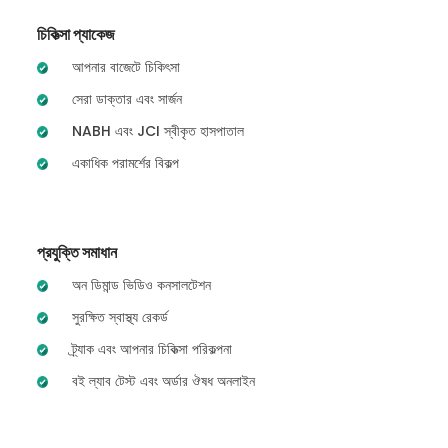
চিকিত্সা প্যাকেজ
আপনার বাজেটে চিকিৎসা
সেরা ডাক্তার এবং সার্জন
NABH এবং JCI স্বীকৃত হাসপাতাল
একাধিক পরামর্শের বিকল্প
প্রযুক্তি সমাধান
অন ডিমান্ড ভিডিও কনসালটেশন
সুরক্ষিত স্বাস্থ্য রেকর্ড
ট্র্যাক এবং আপনার চিকিত্সা পরিকল্পনা
বই ল্যাব টেস্ট এবং অর্ডার ঔষধ অনলাইন