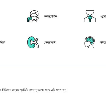
কসমেটোলজি
এন্ড
্বরতা
নেফ্রোলজি
নিউর
 চিকিত্সার যাত্রার প্রতিটি ধাপে স্বচ্ছতার সাথে এটি সক্ষম করা।