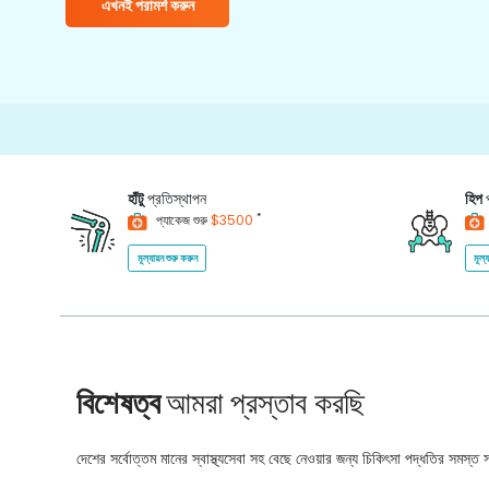
এখনই পরামর্শ করুন
হাঁটু
প্রতিস্থাপন
হিপ
*
প্যাকেজ শুরু
$3500
মূল্যায়ন শুরু করুন
মূল্
বিশেষত্ব
আমরা প্রস্তাব করছি
দেশের সর্বোত্তম মানের স্বাস্থ্যসেবা সহ বেছে নেওয়ার জন্য চিকিৎসা পদ্ধতির সমস্ত সম্