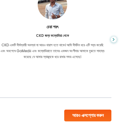
চেয়া শরৎ
CKD জন্য কম্বোডিয়া থেকে
CKD একটি দীর্ঘস্থায়ী অবস্থা যা আরও খারাপ হতে থাকে। আমি দীর্ঘদিন ধরে এটি সহ্য করেছি
আপনি কখনই জ
এবং অবশেষে GoMedii এবং কম্বোডিয়াতে তাদের একজন অংশীদার আমাকে বুঝতে সাহায্য
আমার কো
করেছে যে আমার স্বাস্থ্যকে ধরে রাখার সময় এসেছে।
বাংলাদেশ
আরও এক্সপ্লোর করুন