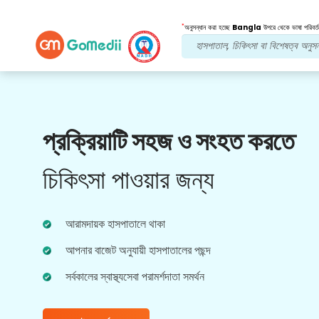
*
অনুসন্ধান করা হচ্ছে
Bangla
উপরে থেকে ভাষা পরিবর্ত
আমাদের সুবিধা
প্রক্রিয়াটি সহজ ও সংহত করতে
পোস্ট চিকিত্সা
অনুসরণ যত্ন
চিকিৎসা পাওয়ার জন্য
আপনার সমস্যার সমাধান করার জন্য আমাদের দলের সাথে 24x7
চিকিৎসা এবং রোগীর সহায়তা পান। আপনার চিকিৎসার
প্রয়োজনীয়তার নিয়মিত আপডেট।
আরামদায়ক হাসপাতালে থাকা
আপনার বাজেট অনুযায়ী হাসপাতালের পছন্দ
সর্বকালের স্বাস্থ্যসেবা পরামর্শদাতা সমর্থন