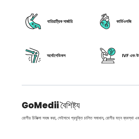
বারিয়াট্রিক সার্জারি
কার্ডিওলজি
অর্থোপেডিকস
IVF এবং উর
GoMedii
বৈশিষ্ট্য
রোগীর চিকিত্সা সহজ করা, সেইসাথে প্রযুক্তি চালিত সমাধান, রোগীর যত্ন ব্যবস্থা এবং