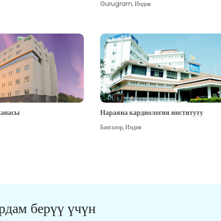
Gurugram
,
Индия
канасы
Нараяна кардиология институту
я
Бангалор
,
Индия
ардам берүү үчүн