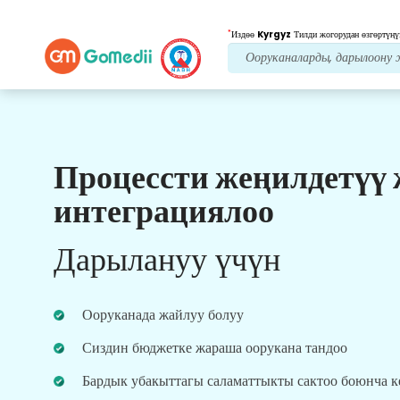
*
Издөө
Kyrgyz
Тилди жогорудан өзгөртүңү
Процессти жеңилдетүү
Биздин артыкчылыктар
интеграциялоо
Көп тилдүү колдонмо
Колдоо
Дарылануу үчүн
Биздин көп тилдүү GoMedii колдонмосун
жүктөп алыңыз, ал сизге дарылоо жолуңузду
жакшыраак жана так көзөмөлдөөгө жана
Ооруканада жайлуу болуу
көзөмөлдөөгө жардам берет.
Сиздин бюджетке жараша оорукана тандоо
Бардык убакыттагы саламаттыкты сактоо боюнча 