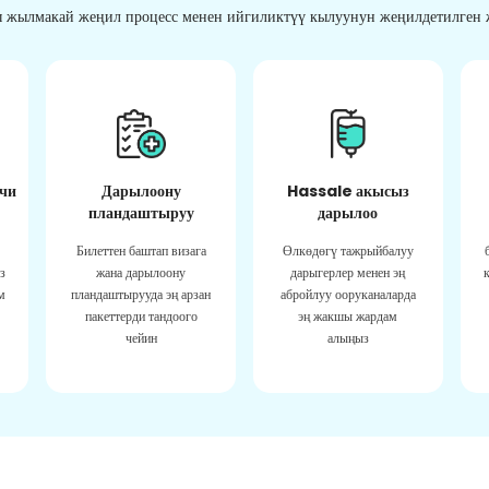
 жылмакай жеңил процесс менен ийгиликтүү кылуунун жеңилдетилген ж
чи
Дарылоону
Hassale акысыз
пландаштыруу
дарылоо
Билеттен баштап визага
Өлкөдөгү тажрыйбалуу
з
жана дарылоону
дарыгерлер менен эң
м
пландаштырууда эң арзан
абройлуу ооруканаларда
пакеттерди тандоого
эң жакшы жардам
чейин
алыңыз