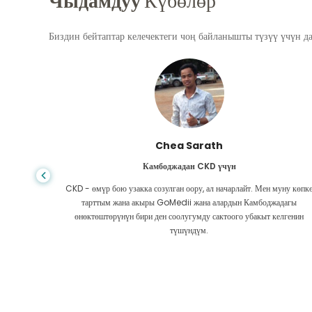
Чыдамдуу
Күбөлөр
Биздин бейтаптар келечектеги чоң байланышты түзүү үчүн д
Chea Sarath
ен
Камбоджадан CKD үчүн
ам деп
CKD - өмүр бою узакка созулган оору, ал начарлайт. Мен муну көпк
 жолугуп,
тарттым жана акыры GoMedii жана алардын Камбоджадагы
өнөктөштөрүнүн бири ден соолугумду сактоого убакыт келгенин
түшүндүм.