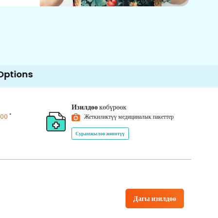
Изилдөө
көбүрөөк
*
200
Жеткиликтүү медициналык пакеттер
Сурамжылоо жөнөтүү
Дагы изилдөө