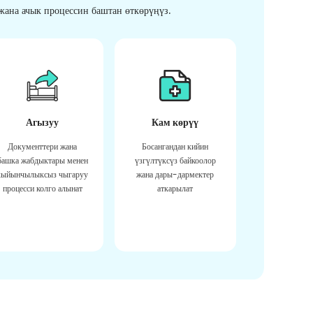
ана ачык процессин баштан өткөрүңүз.
Агызуу
Кам көрүү
Документтери жана
Босангандан кийин
башка жабдыктары менен
үзгүлтүксүз байкоолор
кыйынчылыксыз чыгаруу
жана дары-дармектер
процесси колго алынат
аткарылат