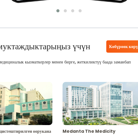
муктаждыктарыңыз үчүн
Көбүрөөк көр
едициналык кызматкерлер менен бирге, жеткиликтүү баада заманбап
адистештирилген оорукана
Medanta The Medicity