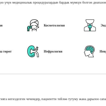
оо үчүн медициналык процедуралардын бардык мүмкүн болгон диапазон
ия
Косметология
Эн
а төрөт
Нефрология
Нев
ияга негизделген чечимдер, пациентти тейлөө тутуму жана дарылоо сап