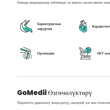
Өлкөдө медициналык тейлөөнүн эң мыкты сапаты менен танд
Бариатриялык
Кардиолог
хирургия
Ортопедия
ЭКУ жан
GoMedii
Өзгөчөлүктөрү
Пациентти дарылоону жеңилдетүү, ошондой эле аны технолог