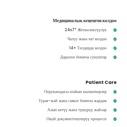
Медициналык кеңешчи колдоо
24x7* Жеткиликтүүлүк
Чалуу жана чат колдоо
14+ Тилдерди колдоо
Дарылоо боюнча сунуштар
Patient Care
Ооруканадагы атайын кызматкерлер
Турак-жай жана саякат боюнча жардам
Алып кетүү жана түшүрүү жайлар
Оңой документтештирүү процесси