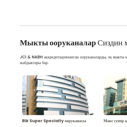
Мыкты ооруканалар
Сиздин 
JCI & NABH аккредитацияланган ооруканаларды, эң мыкты м
жабдыктары бар.
Blk Super Specialty ооруканасы
Макс супер 