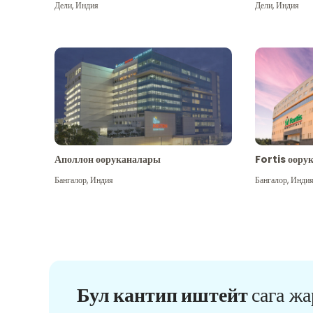
Дели
,
Индия
Дели
,
Индия
Аполлон ооруканалары
Fortis оору
Бангалор
,
Индия
Бангалор
,
Инди
Бул кантип иштейт
сага ж