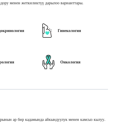
дору менен жеткиликтүү дарылоо варианттары.
докринология
Гинекология
рология
Онкология
арынын ар бир кадамында айкындуулук менен камсыз кылуу.