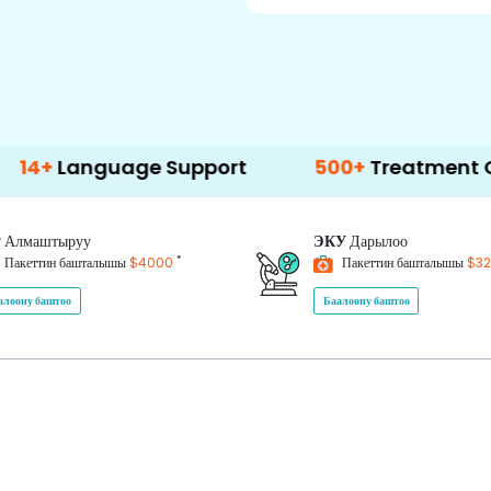
uage Support
500+
Treatment Options
P
Алмаштыруу
ЭКУ
Дарылоо
*
Пакеттин башталышы
$4000
Пакеттин башталышы
$3
алоону баштоо
Баалоону баштоо