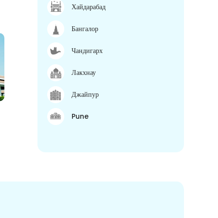
Хайдарабад
Бангалор
Чандигарх
Лакхнау
Джайпур
Pune