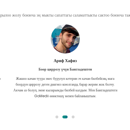
арылоо жолу боюнча эң мыкты сапаттагы саламаттыкты сактоо боюнча т
Ариф Хафиз
Боор циррозу үчүн Бангладештен
ө
Жашоо качан туура эмес бурулуп кетерин эч качан билбейсиң, мага
боордун циррозу деген диагноз коюлганда, барар жерим жок болчу.
Акчам аз болуп, эмне кыларымды билбей калдым. Мен Бангладештеги
GoMedii өнөктөшү менен байланыштым.