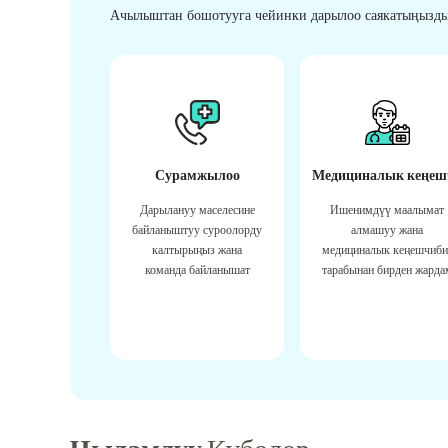
Ачылыштан бошотууга чейинки дарылоо саякатыңызды
Сурамжылоо
Медициналык кеңеш
Дарылануу маселесине
Ишенимдүү маалымат
байланыштуу суроолорду
алмашуу жана
калтырыңыз жана
медициналык кеңешчиби
команда байланышат
тарабынан бирден жарда