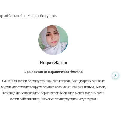
ажрыйбасын биз менен бөлүшөт.
Ишрат Жахан
Бангладештен кардиология боюнча
GoMedii менен бөлүшүлгөн байланыш эски. Мен дээрлик эки жыл
Интерне
мурун жүрөгүмдүн оорусу боюнча алар менен байланыштым. Бирок,
жана 
команда дайыма жардам берип келет! Мен алар менен маал-маалы
барды
менен байланышып, Макстын текшерүүсүнөн өтүп турам.