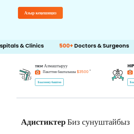
Азыр кеңешиңиз
linics
500+
Doctors & Surgeons
14+
Lang
тизе
Алмаштыруу
HI
*
Пакеттин башталышы
$3500
Баалоону баштоо
Ба
Адистиктер
Биз сунуштайбыз