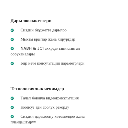
Дарылоо пакеттери
Сиздин бюджетте дарылоо
Мыкты врачтар жана хирургдар
NABH & JCI аккредитацияланган
ооруканалары
Бир нече консультация параметрлери
Технологиялык чечимдер
Талап боюнча видеоконсультация
Коопсуз ден соолук рекорду
Сиздин дарылоону көзөмөлдөө жана
пландаштыруу