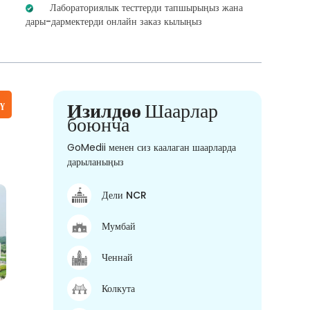
Лабораториялык тесттерди тапшырыңыз жана
дары-дармектерди онлайн заказ кылыңыз
үү
Изилдөө
Шаарлар
боюнча
GoMedii менен сиз каалаган шаарларда
дарыланыңыз
Дели NCR
Мумбай
Ченнай
Колкута