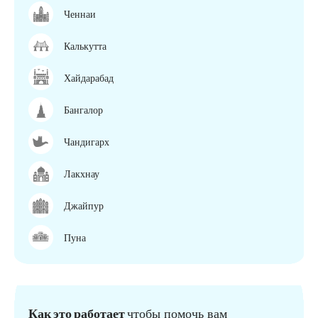
Ченнаи
Калькутта
Хайдарабад
Бангалор
Чандигарх
Лакхнау
Джайпур
Пуна
Как это работает
чтобы помочь вам