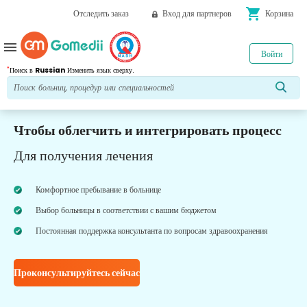
shopping_cart
Отследить заказ
Вход для партнеров
Корзина
menu
Войти
*
Поиск в
Russian
Изменить язык сверху.
Чтобы облегчить и интегрировать процесс
Для получения лечения
Комфортное пребывание в больнице
Выбор больницы в соответствии с вашим бюджетом
Постоянная поддержка консультанта по вопросам здравоохранения
Проконсультируйтесь сейчас