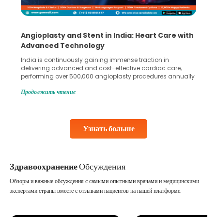
5 Essential Steps for Effective Human Sperm
Collection and Processing Methods
Human sperm collection and processing are critical steps
in advanced reproductive techniques like In Vitro
Fertilization (IVF) and intrauterine insemination (IUI). These
methods enable medical professionals to tackle fertility
Продолжить чтение
challenges and help couples achieve their dream of
parenthood. Skilled technicians collect sperm using
specialized procedures to ensure optimal quality. Once
collected, they process the
Узнать больше
Continue Reading
Здравоохранение
Обсуждения
Обзоры и важные обсуждения с самыми опытными врачами и медицинскими
экспертами страны вместе с отзывами пациентов на нашей платформе.