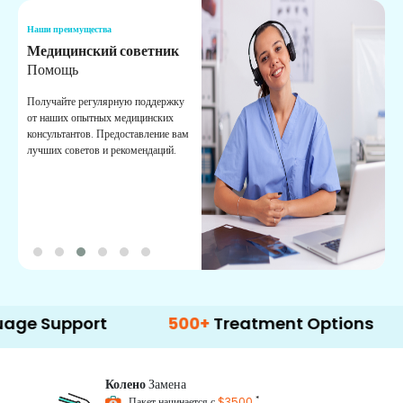
Наши преимущества
Н
Медицинский советник
О
Помощь
К
Получайте регулярную поддержку
О
от наших опытных медицинских
с
консультантов. Предоставление вам
п
лучших советов и рекомендаций.
в
о
pport
500+
Treatment Options
Колено
Замена
*
Пакет начинается с
$3500