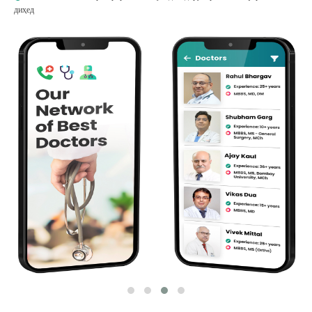
диҳед