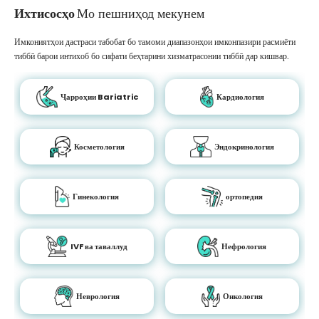
Ихтисосҳо
Мо пешниҳод мекунем
Имкониятҳои дастраси табобат бо тамоми диапазонҳои имконпазири расмиёти
тиббӣ барои интихоб бо сифати беҳтарини хизматрасонии тиббӣ дар кишвар.
Ҷарроҳии Bariatric
Кардиология
Косметология
Эндокринология
Гинекология
ортопедия
IVF ва таваллуд
Нефрология
Неврология
Онкология