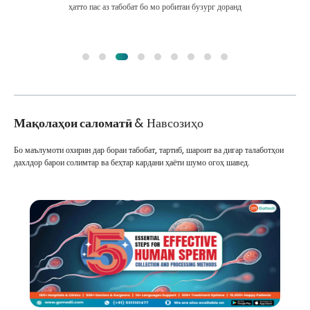
ҳатто пас аз табобат бо мо робитаи бузург доранд
Мақолаҳои саломатӣ
& Навсозиҳо
Бо маълумоти охирин дар бораи табобат, тартиб, шароит ва дигар талаботҳои
дахлдор барои солимтар ва беҳтар кардани ҳаёти шумо огоҳ шавед.