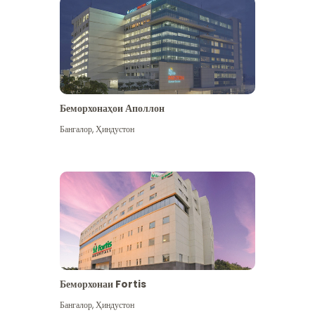
Беморхонаҳои Аполлон
Бангалор
,
Ҳиндустон
Бештар дидан
Беморхонаи Fortis
Бангалор
,
Ҳиндустон