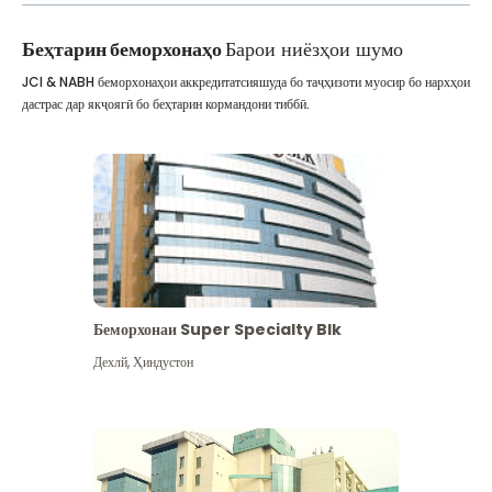
Беҳтарин беморхонаҳо
Барои ниёзҳои шумо
JCI & NABH беморхонаҳои аккредитатсияшуда бо таҷҳизоти муосир бо нархҳои
дастрас дар якҷоягӣ бо беҳтарин кормандони тиббӣ.
Беморхонаи Super Specialty Blk
Дехлй
,
Ҳиндустон