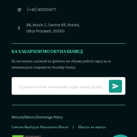
(+91) 9311101477
96, block C, Sector 65, Noida,
Uttar Pradesh, 201301
БА ХАБАРХОИ МО ОБУНА ШАВЕД
Ба маслиҳати саломатӣ ва фитнеси мо обунаи ройгон гиред ва аз
пешниҳодҳои охирини мо бохабар бошед
Refund/Return/Exchange Policy
Сиёсати Корбурди Маълумоти Шахсӣ
|
Шартҳо ва шартҳо