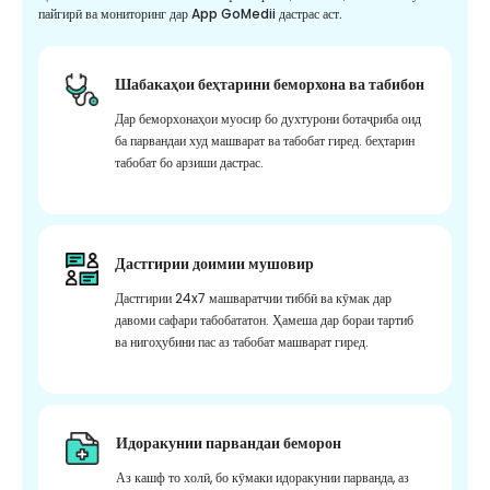
пайгирӣ ва мониторинг дар App GoMedii дастрас аст.
Шабакаҳои беҳтарини беморхона ва табибон
Дар беморхонаҳои муосир бо духтурони ботаҷриба оид
ба парвандаи худ машварат ва табобат гиред. беҳтарин
табобат бо арзиши дастрас.
Дастгирии доимии мушовир
Дастгирии 24x7 машваратчии тиббӣ ва кӯмак дар
давоми сафари табобататон. Ҳамеша дар бораи тартиб
ва нигоҳубини пас аз табобат машварат гиред.
Идоракунии парвандаи беморон
Аз кашф то холӣ, бо кӯмаки идоракунии парванда, аз