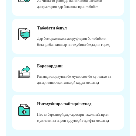
Аз чипта то раводид ва интихоби бастаҳои
дастрастарин дар банақшагирии табобат
Табобати бепул
Дар беморхонаҳои маъруфтарин бо табибони
ботаҷрибаи кишвар нигоҳубини беҳтарин гиред
Баровардани
Раванди озодкунии бе мушкилот бо ҳуҷҷатҳо ва
дигар иншоотҳо ғамхорӣ карда мешавад
Нигоҳубинро пайгирӣ кунед
Пас аз барканорӣ дар саросари ҷаҳон пайгирии
мунтазам ва иҷрои доруворӣ гирифта мешавад