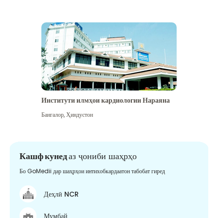
Институти илмҳои кардиологии Нараяна
Бангалор
,
Ҳиндустон
Кашф кунед
аз ҷониби шаҳрҳо
Бо GoMedii дар шаҳрҳои интихобкардаатон табобат гиред
Деҳлӣ NCR
Мумбай