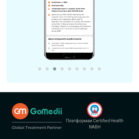
Платформаи Certified Health
NABH