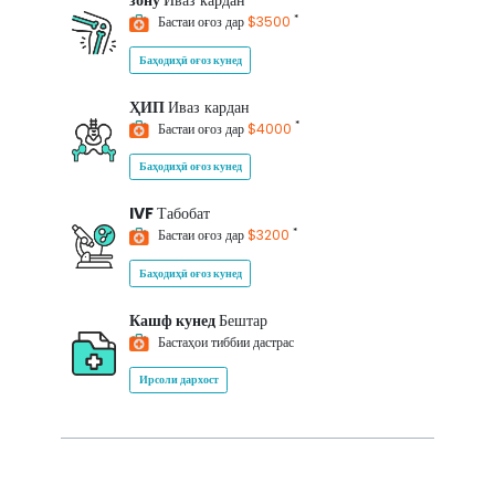
зону
Иваз кардан
*
Бастаи оғоз дар
$3500
Баҳодиҳӣ оғоз кунед
ҲИП
Иваз кардан
*
Бастаи оғоз дар
$4000
Баҳодиҳӣ оғоз кунед
IVF
Табобат
*
Бастаи оғоз дар
$3200
Баҳодиҳӣ оғоз кунед
Кашф кунед
Бештар
Бастаҳои тиббии дастрас
Ирсоли дархост