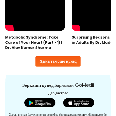
Metabolic Syndrome: Take
Surprising Reasons fo
Care of Your Heart (Part - 1) |
in Adults By Dr. Mudas
Dr. Ajay Kumar Sharma
Ҳама тамошо кунед
Зеркашӣ кунед
Барномаи GoMedii
Дар дастрас
Ҳалли ягонаи ба технология асосёфта барои ҳама ниёзҳои тиббии шумо бо