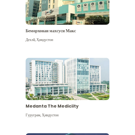
Беморхонаи махсуси Макс
Дехлй
,
Ҳиндустон
Medanta The Mediciity
Гуруграм
,
Ҳиндустон