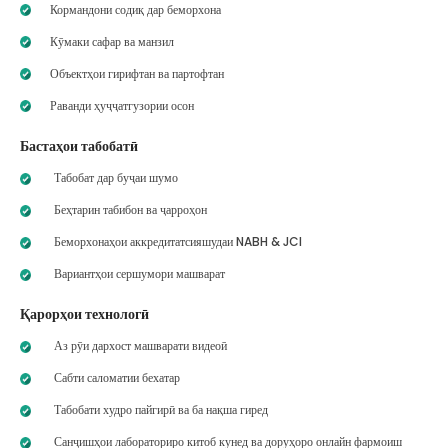
Кормандони содиқ дар беморхона
Кӯмаки сафар ва манзил
Объектҳои гирифтан ва партофтан
Раванди ҳуҷҷатгузории осон
Бастаҳои табобатӣ
Табобат дар буҷаи шумо
Беҳтарин табибон ва ҷарроҳон
Беморхонаҳои аккредитатсияшудаи NABH & JCI
Вариантҳои сершумори машварат
Қарорҳои технологӣ
Аз рӯи дархост машварати видеоӣ
Сабти саломатии бехатар
Табобати худро пайгирӣ ва ба нақша гиред
Санҷишҳои лабораториро китоб кунед ва доруҳоро онлайн фармоиш