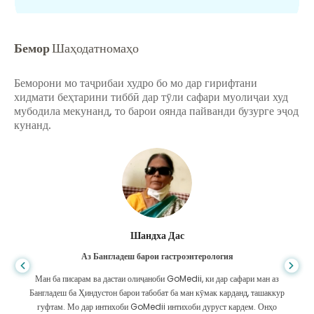
Бемор
Шаҳодатномаҳо
Беморони мо таҷрибаи худро бо мо дар гирифтани
хидмати беҳтарини тиббӣ дар тӯли сафари муолиҷаи худ
мубодила мекунанд, то барои оянда пайванди бузурге эҷод
кунанд.
Шандха Дас
Аз Бангладеш барои гастроэнтерология
Ман ба писарам ва дастаи олиҷаноби GoMedii, ки дар сафари ман аз
Бангладеш ба Ҳиндустон барои табобат ба ман кӯмак карданд, ташаккур
гуфтам. Мо дар интихоби GoMedii интихоби дуруст кардем. Онҳо