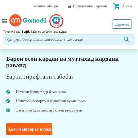
shopping_cart
Тартиби пайгирӣ
Воридшавии шарикон
Ароба
menu
Даромад
*
Ҷустуҷӯ дар
Tajik
Забонро аз боло иваз кунед.
Барои осон кардан ва муттаҳид кардани
раванд
Барои гирифтани табобат
Истгоҳи бароҳат дар беморхона
Интихоби беморхона мувофиқи буҷаи шумо
Дастгирии ҳама вақт дар соҳаи тандурустӣ
Ҳоло машварат кунед