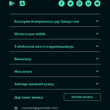
Беҳтарин беморхонаҳо дар Ҳиндустон
Ихтисосҳои тиббӣ
Табобатҳои махсусгардонидашуда
Вижагиҳо
Маълумот
Забонро интихоб кунед
Дар тамос шавед
ШАРИК ШАВЕД
connect@gomedii.com