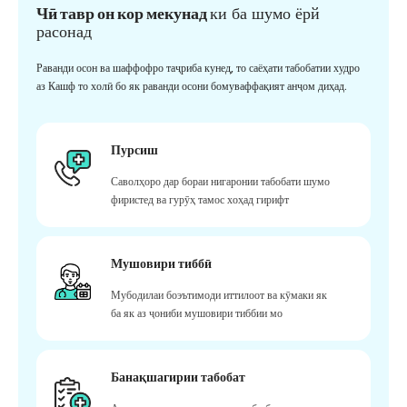
Чӣ тавр он кор мекунад
ки ба шумо ёрй
расонад
Раванди осон ва шаффофро таҷриба кунед, то саёҳати табобатии худро
аз Кашф то холӣ бо як раванди осони бомуваффақият анҷом диҳад.
Пурсиш
Саволҳоро дар бораи нигаронии табобати шумо
фиристед ва гурӯҳ тамос хоҳад гирифт
Мушовири тиббӣ
Мубодилаи боэътимоди иттилоот ва кӯмаки як
ба як аз ҷониби мушовири тиббии мо
Банақшагирии табобат