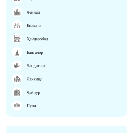
Ченнай
Колката
Ҳайдаробод
Бангалор
Чандигарх
Лакхнау
Ҷайпур
Пуна