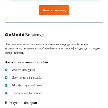
Бештар омӯзед
GoMedii
Вижагиҳо
Осон кардани табобати беморон, инчунин имкон додани он бо ҳалли
технологияҳо, системаи нигоҳубини беморон ва шаффофият дар ҳар як қадами
сафари табобат.
Дастгирии мушовири тиббӣ
24x7* Мавҷудият
Дастгирии занг ва сӯҳбат
14+ Дастгирии забонҳо
Тавсияҳо оид ба табобат
Нигоҳубини беморон