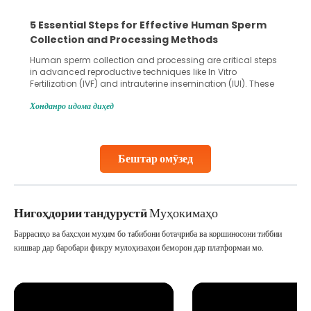
5 Essential Steps for Effective Human Sperm
Collection and Processing Methods
Human sperm collection and processing are critical steps
in advanced reproductive techniques like In Vitro
Fertilization (IVF) and intrauterine insemination (IUI). These
methods enable medical professionals to tackle fertility
Хонданро идома диҳед
challenges and help couples achieve their dream of
parenthood. Skilled technicians collect sperm using
specialized procedures to ensure optimal quality. Once
collected, they process the
Бештар омӯзед
Continue Reading
Нигоҳдории тандурустӣ
Муҳокимаҳо
Баррасиҳо ва баҳсҳои муҳим бо табибони ботаҷриба ва коршиносони тиббии
кишвар дар баробари фикру мулоҳизаҳои беморон дар платформаи мо.