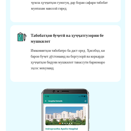
ҷумла ҳуҷҷатҳои гуногун, дар бораи сафари табобат
мунтазам навсозӣ гиред.
Табобатҳои буҷетӣ ва ҳуҷҷатгузории бе
мушкилот
Имкониятҳои табобатро ба даст оред. Ҳисобҳо, ки
барои буҷет дӯстонаанд ва боргузорӣ ва коркарди
ҳуҷҷатҳои бидуни мушкилот тавассути барномаро
эҳсос мекунанд.