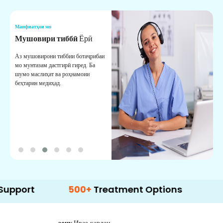
Манфиатҳои мо
М
Мушовири тиббӣ
Ёрӣ
В
М
Аз мушовирони тиббии ботаҷрибаи
мо мунтазам дастгирӣ гиред. Ба
М
шумо маслиҳат ва роҳнамоии
б
беҳтарин медиҳад.
д
б
500+
Treatment Options