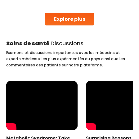
parenthood. Skilled technicians collect sperm using
specialized procedures to ensure optimal quality. Once
collected, they process the
Explore plus
Continue Reading
Soins de santé
Discussions
Examens et discussions importantes avec les médecins et
experts médicaux les plus expérimentés du pays ainsi que les
commentaires des patients sur notre plateforme.
Metabolic Syndrome: Take
Surprising Reasons fo