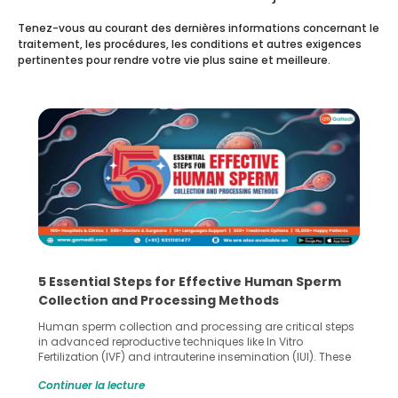
Tenez-vous au courant des dernières informations concernant le
traitement, les procédures, les conditions et autres exigences
pertinentes pour rendre votre vie plus saine et meilleure.
5 Essential Steps for Effective Human Sperm
Collection and Processing Methods
Human sperm collection and processing are critical steps
in advanced reproductive techniques like In Vitro
Fertilization (IVF) and intrauterine insemination (IUI). These
methods enable medical professionals to tackle fertility
Continuer la lecture
challenges and help couples achieve their dream of