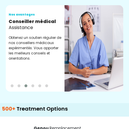
Nos avantages
N
Conseiller médical
V
Assistance
C
Obtenez un soutien régulier de
C
nos conseillers médicaux
n
expérimentés. Vous apporter
e
les meilleurs conseils et
t
orientations.
p
d
reatment Options
Genou
Remplacement