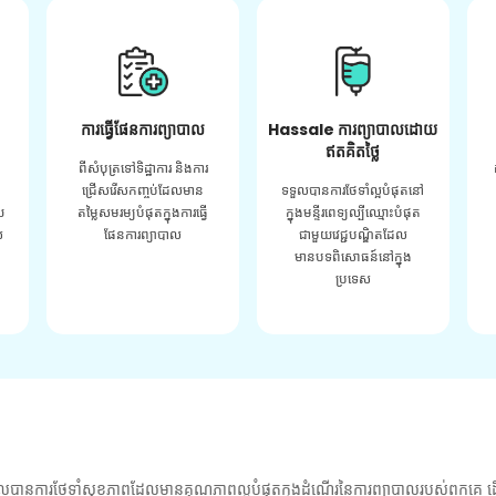
ការធ្វើផែនការព្យាបាល
Hassale ការព្យាបាលដោយ
ឥតគិតថ្លៃ
ពីសំបុត្រទៅទិដ្ឋាការ និងការ
ជ្រើសរើសកញ្ចប់ដែលមាន
ទទួលបានការថែទាំល្អបំផុតនៅ
យ
តម្លៃសមរម្យបំផុតក្នុងការធ្វើ
ក្នុងមន្ទីរពេទ្យល្បីឈ្មោះបំផុត
់
ផែនការព្យាបាល
ជាមួយវេជ្ជបណ្ឌិតដែល
មានបទពិសោធន៍នៅក្នុង
ប្រទេស
លបានការថែទាំសុខភាពដែលមានគុណភាពល្អបំផុតក្នុងដំណើរនៃការព្យាបាលរបស់ពួកគេ ដើ