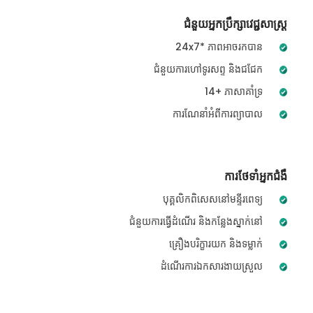
ជំនួយអ្នកប្រឹក្សាវេជ្ជសាស្ត្រ
24x7* ភាពអាចរកបាន
ជំនួយការហៅទូរសព្ទ និងជជែក
14+ ភាសាគាំទ្រ
ការណែនាំអំពីការព្យាបាល
ការថែទាំអ្នកជំងឺ
បុគ្គលិកពិសេសនៅមន្ទីរពេទ្យ
ជំនួយការធ្វើដំណើរ និងកន្លែងស្នាក់នៅ
គ្រឿងបរិក្ខារយក និងទម្លាក់
ដំណើរការឯកសារងាយស្រួល