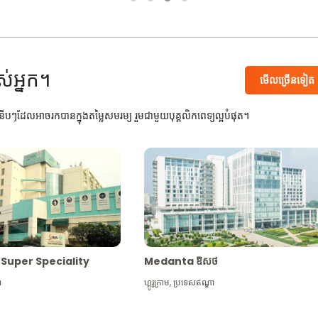
ស់អ្នក។
មើល​ច្រើន​ទៀត
បៗដែលអាចរកបានក្នុងតម្លៃសមរម្យ រួមជាមួយបុគ្គលិកពេទ្យល្អបំផុត។
Max Super Speciality
Medanta ឱសថ
ា
ហ្គូរូក្រាម
,
ប្រទេសឥណ្ឌា