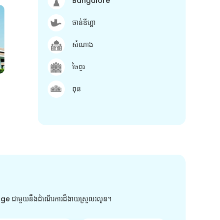
Bangalore
ចាន់ឌីហ្គា
សំណាង
ចៃពួរ
ពុន
arge ជាមួយនឹងដំណើរការដ៏ងាយស្រួលរលូន។