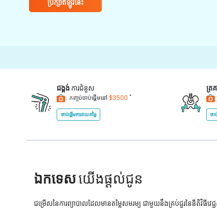
ប្រឹក្សាឥឡូវនេះ
ជង្គង់
ការជំនួស
ត្រ
*
កញ្ចប់ចាប់ផ្តើមនៅ
$3500
ចាប់ផ្តើមការវាយតម្លៃ
ចាប
ឯកទេស
យើងផ្តល់ជូន
ជម្រើសនៃការព្យាបាលដែលមានតម្លៃសមរម្យ ជាមួយនឹងគ្រប់ជួរនៃនីតិវិធីវេ