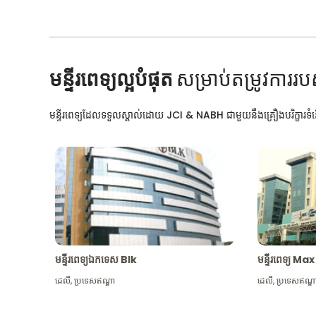
មន្ទីរពេទ្យល្អបំផុត
សម្រាប់តម្រូវការរប
មន្ទីរពេទ្យដែលទទួលស្គាល់ដោយ JCI & NABH ជាមួយនឹងគ្រឿងបរិក្ខារទំនើ
មន្ទីរពេទ្យឯកទេស Blk
មន្ទីរពេទ្យ 
ដេលី
,
ប្រទេសឥណ្ឌា
ដេលី
,
ប្រទេសឥណ្ឌ