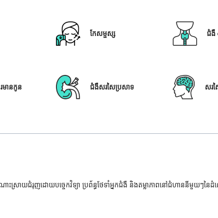
កែសម្ផស្ស
ជំង
ារមានកូន
ជំងឺសរសៃប្រសាទ
សរស
ំណោះស្រាយជំរុញដោយបច្ចេកវិទ្យា ប្រព័ន្ធថែទាំអ្នកជំងឺ និងតម្លាភាពនៅជំហាននីមួយៗនៃ