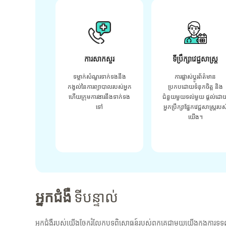
ការសាកសួរ
ទីប្រឹក្សាវេជ្ជសាស្ត្រ
ទម្លាក់សំណួរទាក់ទងនឹង
ការផ្លាស់ប្តូរព័ត៌មាន
កង្វល់នៃការព្យាបាលរបស់អ្នក
ប្រកបដោយទំនុកចិត្ត និង
ហើយក្រុមការងារនឹងទាក់ទង
ជំនួយមួយទល់មួយ ផ្តល់ដោ
ទៅ
អ្នកប្រឹក្សាផ្នែកវេជ្ជសាស្រ្តរបស
យើង។
អ្នកជំងឺ
ទីបន្ទាល់
អ្នកជំងឺរបស់យើងចែករំលែកបទពិសោធន៍របស់ពួកគេជាមួយយើងក្នុងការទទួ