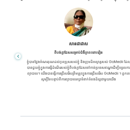
សានដាដាស
ពីបង់ក្លាដែសសម្រាប់ជំងឺក្រពះពោះវៀន
ៃការថែទាំ
ខ្ញុំបានថ្លែងអំណរគុណដល់កូនប្រុសរបស់ខ្ញុំ និងក្រុមដ៏អស្ចារ្យរបស់ GoMedii ដែ
បីតែនៅក្នុង
បានជួយខ្ញុំក្នុងការធ្វើដំណើររបស់ខ្ញុំពីបង់ក្លាដែសទៅកាន់ប្រទេសឥណ្ឌាដើម្បីទទួលកា
ុំបានជាសះ
ព្យាបាល។ យើងបានធ្វើការជ្រើសរើសត្រឹមត្រូវក្នុងការជ្រើសរើស GoMedii ។ ពួកគេ
ii អរគុណ
សូម្បីតែបន្ទាប់ពីការព្យាបាលរក្សាទំនាក់ទំនងដ៏ល្អជាមួយយើង