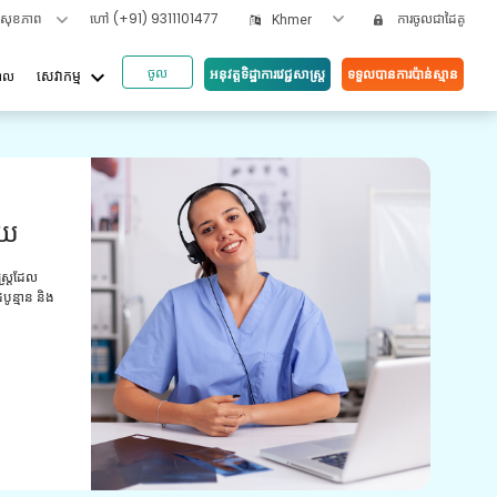
ទសុខភាព
ហៅ
(+91) 9311101477
ការចូលជាដៃគូ
Khmer
ចូល
keyboard_arrow_down
អនុវត្តទិដ្ឋាការវេជ្ជសាស្រ្ត
ទទួលបានការប៉ាន់ស្មាន
បាល
សេវាកម្ម
អត្ថប
ួយ
វី
យោ
ស្ត្រដែល
ូន្មាន និង
ការពិ
មានបទ
ព្យាប
ថែទាំ