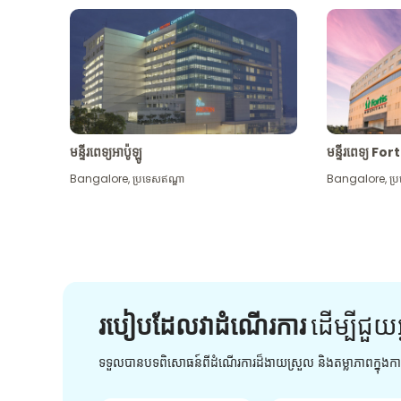
មន្ទីរពេទ្យអាប៉ូឡូ
មន្ទីរពេទ្យ For
Bangalore
,
ប្រទេសឥណ្ឌា
Bangalore
,
ប្
របៀបដែលវាដំណើរការ
ដើម្បី​ជួយ​
ទទួលបានបទពិសោធន៍ពីដំណើរការដ៏ងាយស្រួល និងតម្លាភាពក្នុង