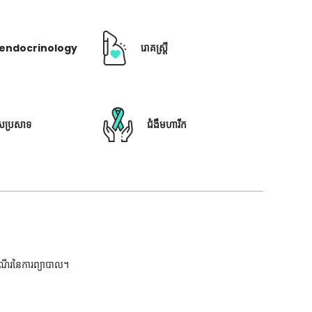
ឺ endocrinology
រោគស្ត្រី
ៃប្រសាទ
ជំងឺមហារីក
ដំណើរនៃការព្យាបាល។