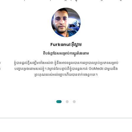
Furkanul អ៊ីស្លាម
ពីបង់ក្លាដែសសម្រាប់ការប្តូរតំរងនោម
ល
ខ្ញុំ​បាន​ផ្តល់​ក្តី​សង្ឃឹម​ទាំង​អស់​ថា ខ្ញុំ​នឹង​អាច​ទទួល​បាន​ការ​ព្យាបាល​គ្រប់​ប្រភេទ​សម្រាប់​
រ
បញ្ហា​តម្រងនោម​របស់​ខ្ញុំ។ វាគ្រាន់តែបន្ទាប់ពីខ្ញុំបានឆ្លងកាត់ GoMedii ជាមួយនឹង
ព្រះគុណរបស់អល់ឡោះហើយបានទាក់ទងពួកគេ។