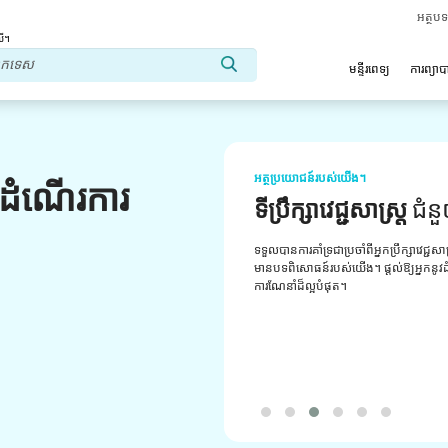
អត្ថប
លើ។
មន្ទីរពេទ្យ
ការព្យា
អត្ថប្រយោជន៍របស់យើង។
លដំណើរការ
ទីប្រឹក្សាវេជ្ជសាស្ត្រ
ជំន
ទទួលបានការគាំទ្រជាប្រចាំពីអ្នកប្រឹក្សាវេជ្ជសា
មានបទពិសោធន៍របស់យើង។ ផ្តល់ឱ្យអ្នកនូវដំប
ការណែនាំដ៏ល្អបំផុត។