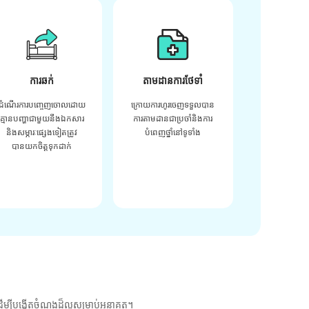
ការឆក់
តាមដានការថែទាំ
ដំណើរការបញ្ចេញចោលដោយ
ក្រោយ​ការ​ហូរ​ចេញ​ទទួល​បាន​
គ្មានបញ្ហាជាមួយនឹងឯកសារ
ការ​តាមដាន​ជា​ប្រចាំ​និង​ការ​
និងសម្ភារៈផ្សេងទៀតត្រូវ
បំពេញ​ថ្នាំ​នៅ​ទូទាំង​
បានយកចិត្តទុកដាក់
ម្បីបង្កើតចំណងដ៏ល្អសម្រាប់អនាគត។