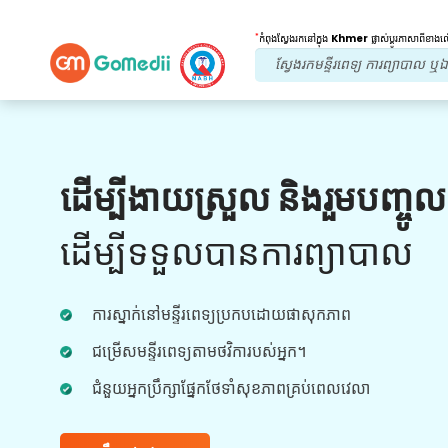
*
កំពុងស្វែងរកនៅក្នុង
Khmer
ផ្លាស់ប្តូរភាសាពីខាង
អត្ថប្រយោជន៍របស់យើង។
ដើម្បីងាយស្រួល និងរួមបញ្ចូ
ការព្យាបាលក្រោយ
តាមដាន
ការថែទាំ
ដើម្បីទទួលបានការព្យាបាល
ទទួលបានជំនួយផ្នែកវេជ្ជសាស្រ្ត និងអ្នកជំងឺ 24x7
ជាមួយនឹងក្រុមរបស់យើងក្នុងការដោះស្រាយបញ្ហារបស់
ការស្នាក់នៅមន្ទីរពេទ្យប្រកបដោយផាសុកភាព
អ្នកគ្រប់ពេលវេលា។ ការធ្វើបច្ចុប្បន្នភាពជាទៀងទាត់លើ
តម្រូវការព្យាបាលរបស់អ្នក។
ជម្រើសមន្ទីរពេទ្យតាមថវិការបស់អ្នក។
ជំនួយអ្នកប្រឹក្សាផ្នែកថែទាំសុខភាពគ្រប់ពេលវេលា