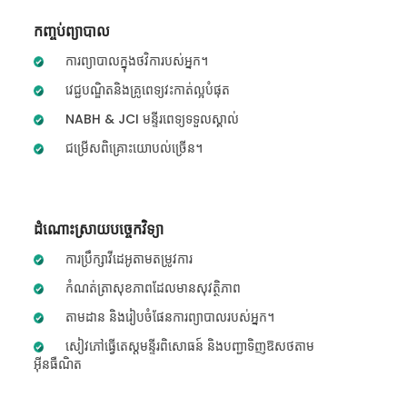
កញ្ចប់ព្យាបាល
ការព្យាបាលក្នុងថវិការបស់អ្នក។
វេជ្ជបណ្ឌិតនិងគ្រូពេទ្យវះកាត់ល្អបំផុត
NABH & JCI មន្ទីរពេទ្យទទួលស្គាល់
ជម្រើសពិគ្រោះយោបល់ច្រើន។
ដំណោះស្រាយបច្ចេកវិទ្យា
ការប្រឹក្សាវីដេអូតាមតម្រូវការ
កំណត់ត្រាសុខភាពដែលមានសុវត្ថិភាព
តាមដាន និងរៀបចំផែនការព្យាបាលរបស់អ្នក។
សៀវភៅធ្វើតេស្តមន្ទីរពិសោធន៍ និងបញ្ជាទិញឱសថតាម
អ៊ីនធឺណិត