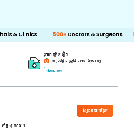
nics
500+
Doctors & Surgeons
14+
Langu
រុករក
ច្រើនទៀត
កញ្ចប់វេជ្ជសាស្ត្រដែលមានតម្លៃសមរម្យ
ផ្ញើការសាកសួរ
ស្វែងយល់បន្ថែម
ពនៅក្នុងប្រទេស។