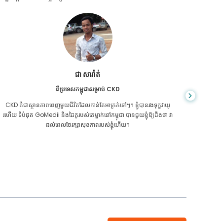
ជា សារ៉ាត់
ពីប្រទេសកម្ពុជាសម្រាប់ CKD
CKD គឺ​ជា​ស្ថានភាព​ពេញ​មួយ​ជីវិត​ដែល​កាន់តែ​អាក្រក់​ទៅៗ។ ខ្ញុំបានរងទុក្ខវាយូ
អ្នក​មិន​ដឹ
រហើយ ទីបំផុត GoMedii និងដៃគូរបស់គេម្នាក់នៅកម្ពុជា បានជួយខ្ញុំឱ្យដឹងថា វា
ក្រិន​ថ្លើម
ដល់ពេលថែរក្សាសុខភាពរបស់ខ្ញុំហើយ។
ទេ។ 