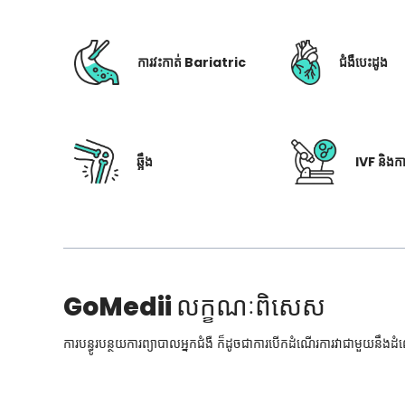
ការវះកាត់ Bariatric
ជំងឺបេះដូង
ឆ្អឹង
IVF និងក
GoMedii
លក្ខណៈពិសេស
ការបន្ធូរបន្ថយការព្យាបាលអ្នកជំងឺ ក៏ដូចជាការបើកដំណើរការវាជាមួយនឹងដ