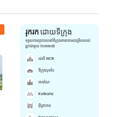
រុករក
ដោយទីក្រុង
ទទួលការព្យាបាលនៅទីក្រុងនានាតាមជម្រើសរបស់
អ្នកជាមួយ GoMedii
ដេលី NCR
ទីក្រុងបុមបៃ
ចេនណៃ
Kolkata
អ៊ីដ្រាបាដ