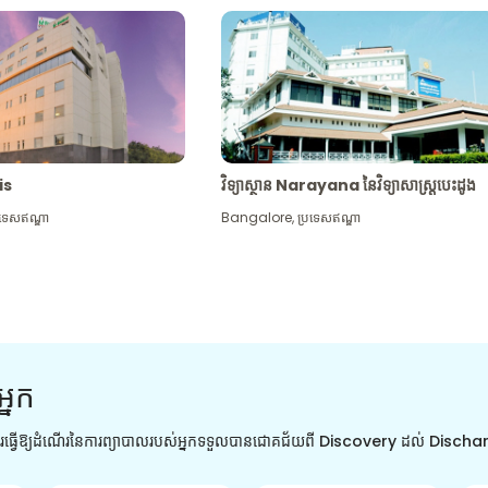
tis
វិទ្យាស្ថាន Narayana នៃវិទ្យាសាស្រ្តបេះដូង
រទេសឥណ្ឌា
Bangalore
,
ប្រទេសឥណ្ឌា
អ្នក
ការធ្វើឱ្យដំណើរនៃការព្យាបាលរបស់អ្នកទទួលបានជោគជ័យពី Discovery ដល់ Disch