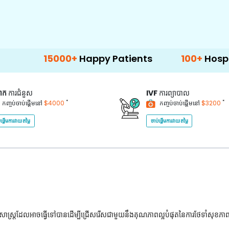
15000+
Happy Patients
100+
Hospitals & Cli
គាក
ការជំនួស
IVF
ការព្យាបាល
*
*
កញ្ចប់ចាប់ផ្តើមនៅ
$4000
កញ្ចប់ចាប់ផ្តើមនៅ
$3200
់ផ្តើមការវាយតម្លៃ
ចាប់ផ្តើមការវាយតម្លៃ
ជ្ជសាស្រ្តដែលអាចធ្វើទៅបានដើម្បីជ្រើសរើសជាមួយនឹងគុណភាពល្អបំផុតនៃការថែទាំសុខភា