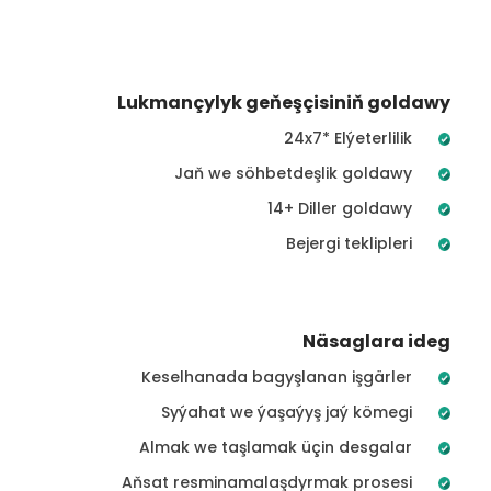
Lukmançylyk geňeşçisiniň goldawy
24x7* Elýeterlilik
Jaň we söhbetdeşlik goldawy
14+ Diller goldawy
Bejergi teklipleri
Näsaglara ideg
Keselhanada bagyşlanan işgärler
Syýahat we ýaşaýyş jaý kömegi
Almak we taşlamak üçin desgalar
Aňsat resminamalaşdyrmak prosesi