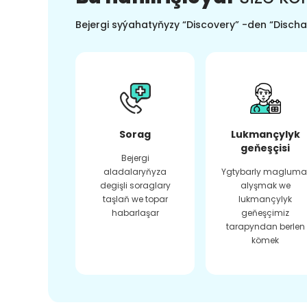
Bejergi syýahatyňyzy “Discovery” -den “Dischar
Sorag
Lukmançylyk
geňeşçisi
Bejergi
aladalaryňyza
Ygtybarly magluma
degişli soraglary
alyşmak we
taşlaň we topar
lukmançylyk
habarlaşar
geňeşçimiz
tarapyndan berlen
kömek