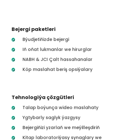
Bejergi paketleri
Býudjetiňizde bejergi
Iň oňat lukmanlar we hirurglar
NABH & JCI Çalt hassahanalar
Köp maslahat beriş opsiýalary
Tehnologiýa çözgütleri
Talap boýunça wideo maslahaty
Ygtybarly saglyk ýazgysy
Bejergiňizi yzarlaň we meýilleşdiriň
Kitap laboratoriýasy synaglary we