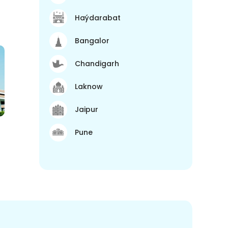
Haýdarabat
Bangalor
Chandigarh
Laknow
Jaipur
Pune