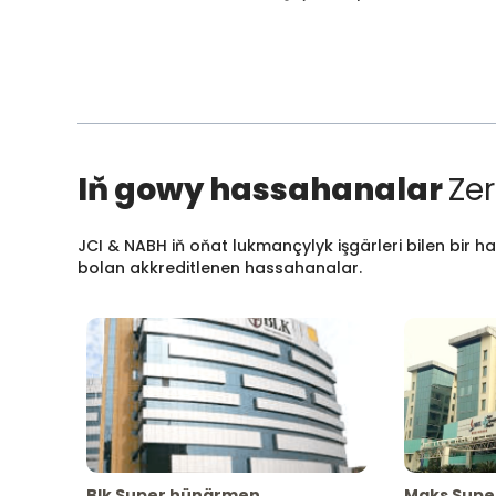
Iň gowy hassahanalar
Zer
JCI & NABH iň oňat lukmançylyk işgärleri bilen bir h
bolan akkreditlenen hassahanalar.
Blk Super hünärmen
Maks Supe