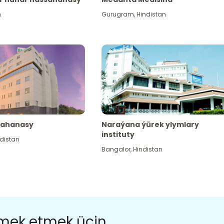
n
Gurugram
,
Hindistan
sahanasy
Naraýana ýürek ylymlary
instituty
distan
Bangalor
,
Hindistan
ömek etmek üçin