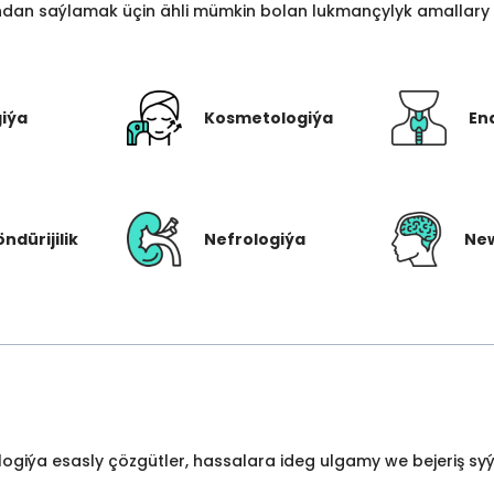
an saýlamak üçin ähli mümkin bolan lukmançylyk amallary bi
giýa
Kosmetologiýa
En
öndürijilik
Nefrologiýa
New
ologiýa esasly çözgütler, hassalara ideg ulgamy we bejeriş s