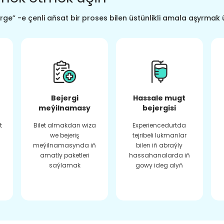
ge” -e çenli aňsat bir proses bilen üstünlikli amala aşyrmak 
Bejergi
Hassale mugt
meýilnamasy
bejergisi
t
Bilet almakdan wiza
Experiencedurtda
we bejeriş
tejribeli lukmanlar
meýilnamasynda iň
bilen iň abraýly
amatly paketleri
hassahanalarda iň
saýlamak
gowy ideg alyň