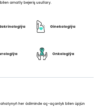
len amatly bejeriş usullary.
dokrinologiýa
Ginekologiýa
rologiýa
Onkologiýa
yýahatynyň her ädiminde aç-açanlyk bilen üpjün