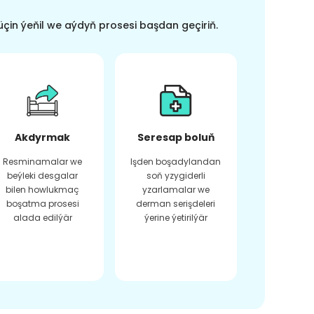
üçin ýeňil we aýdyň prosesi başdan geçiriň.
Akdyrmak
Seresap boluň
Resminamalar we
Işden boşadylandan
beýleki desgalar
soň yzygiderli
bilen howlukmaç
yzarlamalar we
boşatma prosesi
derman serişdeleri
alada edilýär
ýerine ýetirilýär