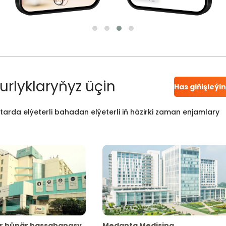
urlyklaryňyz üçin
Has giňişleýi
atarda elýeterli bahadan elýeterli iň häzirki zaman enjamlary
r hünär hassahanasy
Medanta Medisina