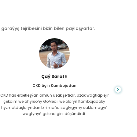
raýyş tejribesini biziň bilen paýlaşýarlar.
Çaý Sarath
CKD üçin Kambojadan
CKD has erbetleşýän ömrüň uzak şertidir. Uzak wagtlap ejir
Du
çekdim we ahyrsoňy GoMedii we olaryň Kambojadaky
bilm
hyzmatdaşlaryndan biri maňa saglygymy saklamagyň
meniň g
wagtynyň gelendigini düşündirdi.
näme