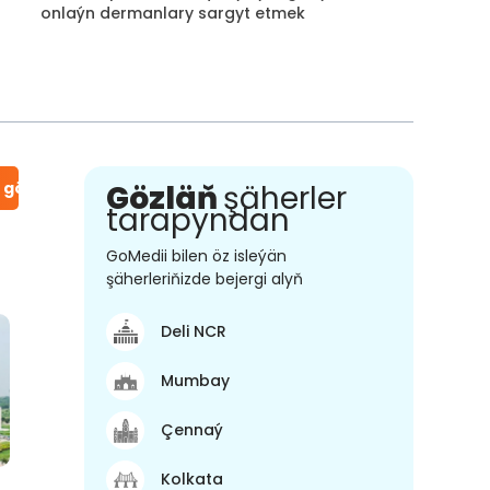
onlaýn dermanlary sargyt etmek
n gör
Gözläň
şäherler
tarapyndan
GoMedii bilen öz isleýän
şäherleriňizde bejergi alyň
Deli NCR
Mumbay
Çennaý
Kolkata