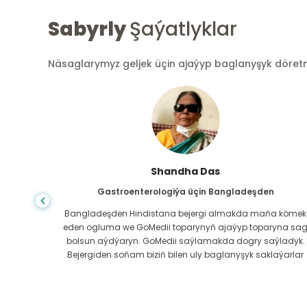
Sabyrly
Şaýatlyklar
Näsaglarymyz geljek üçin ajaýyp baglanyşyk döretmek
Shandha Das
Gastroenterologiýa üçin Bangladeşden
ndanam
Bangladeşden Hindistana bejergi almakda maňa kömek
ýerde,
eden ogluma we GoMedii toparynyň ajaýyp toparyna sa
az.
bolsun aýdýaryn. GoMedii saýlamakda dogry saýladyk.
erli
Bejergiden soňam biziň bilen uly baglanyşyk saklaýarlar
boluň!