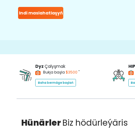
Indi maslahatlaşyň
Dyz
Çalyşmak
HI
*
Bukja başla
$3500
Baha bermäge başlaň
Ba
Hünärler
Biz hödürleýäris