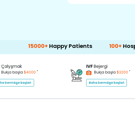
15000+
Happy Patients
100+
Hospitals & Cl
P
Çalyşmak
IVF
Bejergi
*
*
Bukja başla
$4000
Bukja başla
$3200
ha bermäge başlaň
Baha bermäge başlaň