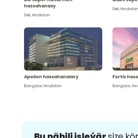
hassahanasy
Deli
,
Hindista
Deli
,
Hindistan
Apollon hassahanalary
Fortis has
Bangalor
,
Hindistan
Bangalor
,
Hin
Bu nähili işleýär
size k