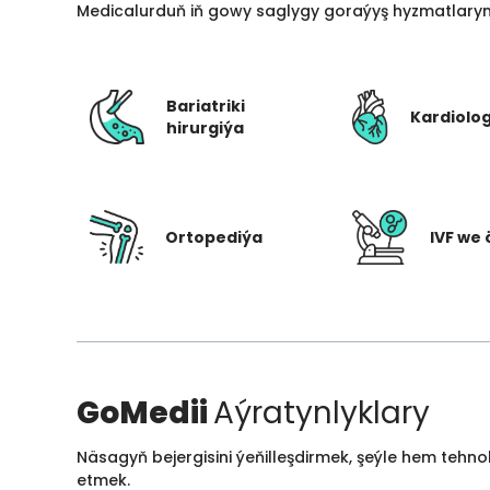
Medicalurduň iň gowy saglygy goraýyş hyzmatlarynd
Bariatriki
Kardiolo
hirurgiýa
Ortopediýa
IVF we 
GoMedii
Aýratynlyklary
Näsagyň bejergisini ýeňilleşdirmek, şeýle hem tehn
etmek.