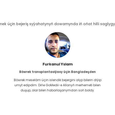
 üçin bejeriş syýahatynyň dowamynda iň oňat hilli saglygy go
Furkanul Yslam
Böwrek transplantasiýasy üçin Bangladeşden
Böwrek meseläm üçin islendik bejergini alyp bilerin diýip
g
umyt edipdim. Diňe GoMedii-e Allanyň merhemeti bilen
duşup, olar bilen habarlaşanymdan soň boldy.