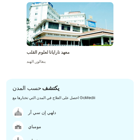
معهد نارايانا لعلوم القلب
بنغالور
,
الهند
يكتشف
حسب المدن
احصل على العلاج في المدن التي تختارها مع GoMedii
دلهي إن سي آر
مومباي