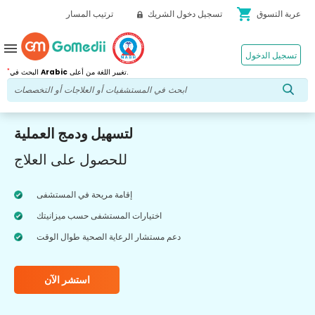
shopping_cart
عربة التسوق
تسجيل دخول الشريك
ترتيب المسار
menu
تسجيل الدخول
*
تغيير اللغة من أعلى.
Arabic
البحث في
لتسهيل ودمج العملية
للحصول على العلاج
إقامة مريحة في المستشفى
اختيارات المستشفى حسب ميزانيتك
دعم مستشار الرعاية الصحية طوال الوقت
استشر الآن