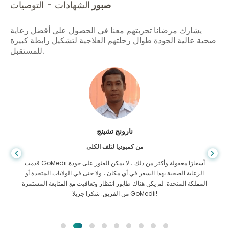
صبور
الشهادات - التوصيات
يشارك مرضانا تجربتهم معنا في الحصول على أفضل رعاية
صحية عالية الجودة طوال رحلتهم العلاجية لتشكيل رابطة كبيرة
للمستقبل.
شاندها داس
من بنغلاديش لأمراض الجهاز الهضمي
لقد شكرت ابني وفريق GoMedii الرائع الذي ساعدني في رحلتي من
بنغلاديش إلى الهند لتلقي العلاج. لقد اتخذنا الخيار الصحيح في اختيار
GoMedii. حتى بعد العلاج يحتفظون بعلاقة قوية معنا