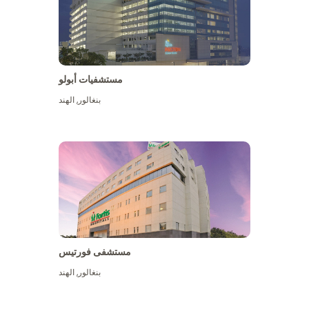
مستشفيات أبولو
بنغالور
,
الهند
عرض المزيد
مستشفى فورتيس
بنغالور
,
الهند