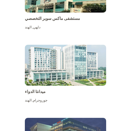
مستشفى ماكس سوبر التخصصي
دلهي
,
الهند
ميدانتا الدواء
جوروجرام
,
الهند