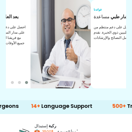
نا
فوائدنا
ت
مستشار طبي
مساعدة
ت
احصل على دعم منتظم من
مستشارينا الطبيين ذوي الخبرة. نقدم
ا
لك أفضل النصائح والإرشادات.
ي
ة
14+
Language Support
500+
Treatment
ركبة
إستبدال
*
$3500
تبدأ الحزمة في