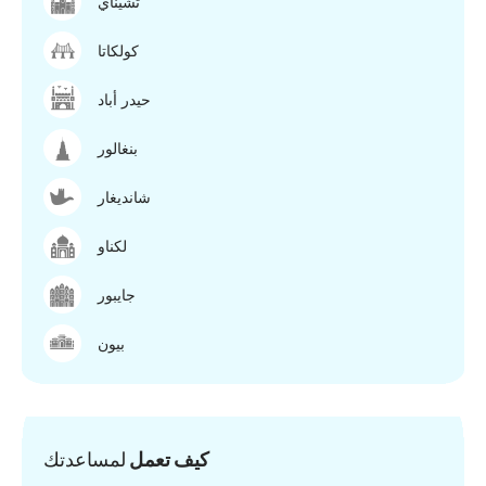
تشيناي
كولكاتا
حيدر أباد
بنغالور
شانديغار
لكناو
جايبور
بيون
كيف تعمل
لمساعدتك