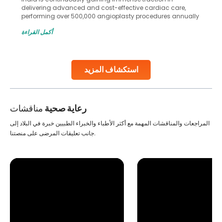
delivering advanced and cost-effective cardiac care,
performing over 500,000 angioplasty procedures annually
with a success rate exceeding 90%. Patients across the
أكمل القراءة
globe are searching for treatments like angioplasty and
stent placement in Indian hospitals, owing to the
combination of high-quality care and affordability.
Studies, such as one published
استكشاف المزيد
Continue Reading
رعاية صحية
مناقشات
المراجعات والمناقشات المهمة مع أكثر الأطباء والخبراء الطبيين خبرة في البلاد إلى
جانب تعليقات المرضى على منصتنا.