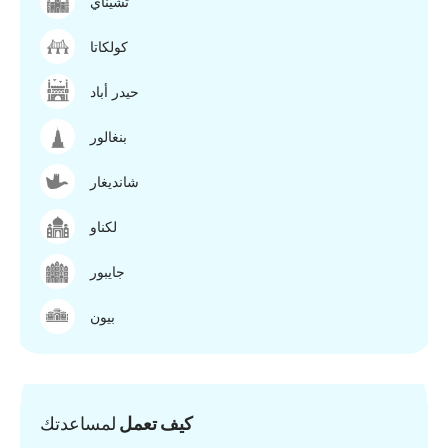
تشيناي
كولكاتا
حيدر أباد
بنغالور
شانديغار
لكناو
جايبور
بيون
كيف تعمل
لمساعدتك