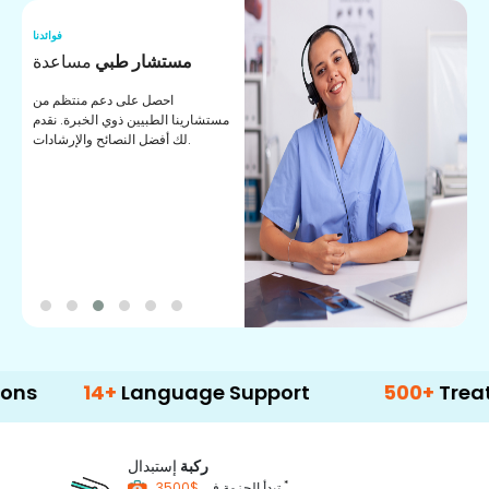
نا
فوائدنا
ت
مستشار طبي
مساعدة
ت
احصل على دعم منتظم من
مستشارينا الطبيين ذوي الخبرة. نقدم
ا
لك أفضل النصائح والإرشادات.
ي
ة
14+
Language Support
500+
Treatment O
ركبة
إستبدال
*
$3500
تبدأ الحزمة في