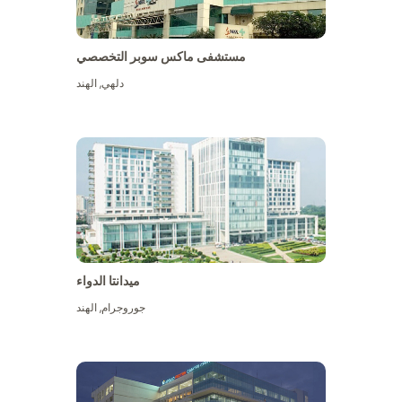
مستشفى ماكس سوبر التخصصي
دلهي
,
الهند
ميدانتا الدواء
جوروجرام
,
الهند