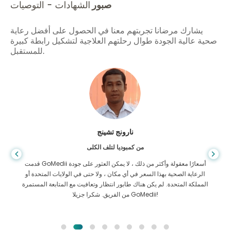
صبور
الشهادات - التوصيات
يشارك مرضانا تجربتهم معنا في الحصول على أفضل رعاية
صحية عالية الجودة طوال رحلتهم العلاجية لتشكيل رابطة كبيرة
للمستقبل.
شاندها داس
من بنغلاديش لأمراض الجهاز الهضمي
لقد شكرت ابني وفريق GoMedii الرائع الذي ساعدني في رحلتي من
بنغلاديش إلى الهند لتلقي العلاج. لقد اتخذنا الخيار الصحيح في اختيار
GoMedii. حتى بعد العلاج يحتفظون بعلاقة قوية معنا