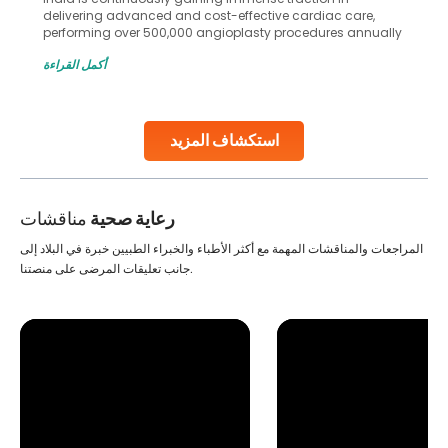
delivering advanced and cost-effective cardiac care,
performing over 500,000 angioplasty procedures annually
with a success rate exceeding 90%. Patients across the
أكمل القراءة
globe are searching for treatments like angioplasty and
stent placement in Indian hospitals, owing to the
combination of high-quality care and affordability.
Studies, such as one published
استكشاف المزيد
Continue Reading
رعاية صحية
مناقشات
المراجعات والمناقشات المهمة مع أكثر الأطباء والخبراء الطبيين خبرة في البلاد إلى
جانب تعليقات المرضى على منصتنا.