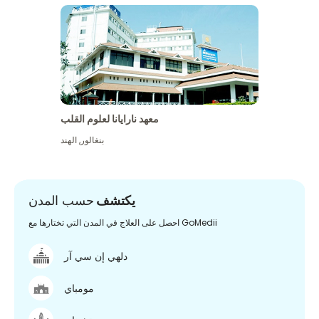
معهد نارايانا لعلوم القلب
بنغالور
,
الهند
يكتشف
حسب المدن
احصل على العلاج في المدن التي تختارها مع GoMedii
دلهي إن سي آر
مومباي