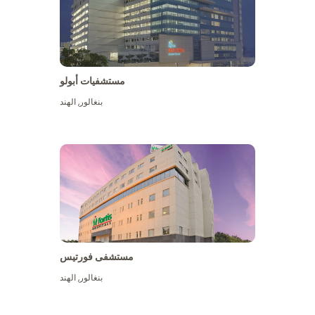
مستشفيات أبولو
بنغالور
,
الهند
عرض المزيد
مستشفى فورتيس
بنغالور
,
الهند