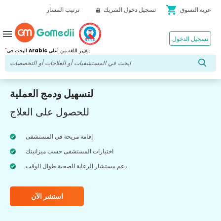
shopping_cart
عربة التسوق
تسجيل دخول الشريك
ترتيب المسار
menu
تسجيل الدخول
*
تغيير اللغة من أعلى.
Arabic
البحث في
لتسهيل ودمج العملية
للحصول على العلاج
إقامة مريحة في المستشفى
اختيارات المستشفى حسب ميزانيتك
دعم مستشار الرعاية الصحية طوال الوقت
استشر الآن