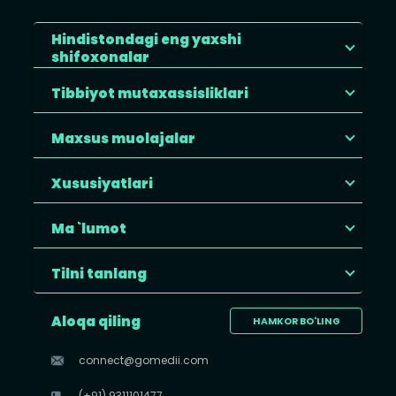
Hindistondagi eng yaxshi
shifoxonalar
Tibbiyot mutaxassisliklari
Maxsus muolajalar
Xususiyatlari
Ma `lumot
Tilni tanlang
Aloqa qiling
HAMKOR BO'LING
connect@gomedii.com
(+91) 9311101477