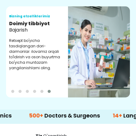
Bizning afzalliklarimiz
B
Doimiy tibbiyot
S
Bajarish
Y
m
Retsept bo'yicha
m
tasdiqlangan dori-
y
darmonlar. ilovamiz orqali
to'ldirish va oson buyurtma
bo'yicha muntazam
yangilanishlarni oling.
500+
Doctors & Surgeons
14+
Language S