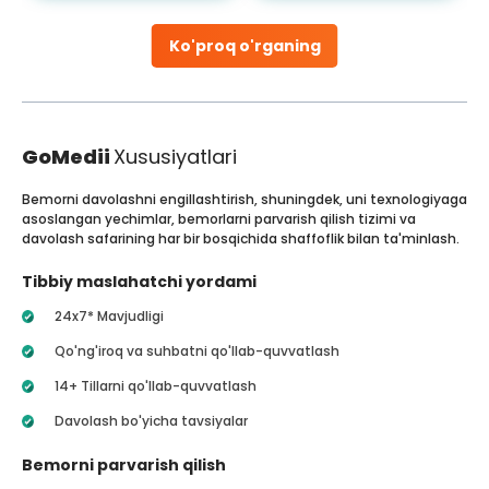
Ko'proq o'rganing
GoMedii
Xususiyatlari
Bemorni davolashni engillashtirish, shuningdek, uni texnologiyaga
asoslangan yechimlar, bemorlarni parvarish qilish tizimi va
davolash safarining har bir bosqichida shaffoflik bilan ta'minlash.
Tibbiy maslahatchi yordami
24x7* Mavjudligi
Qo'ng'iroq va suhbatni qo'llab-quvvatlash
14+ Tillarni qo'llab-quvvatlash
Davolash bo'yicha tavsiyalar
Bemorni parvarish qilish