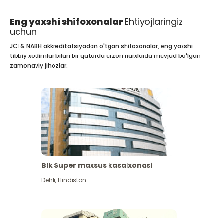
Eng yaxshi shifoxonalar
Ehtiyojlaringiz
uchun
JCI & NABH akkreditatsiyadan o'tgan shifoxonalar, eng yaxshi
tibbiy xodimlar bilan bir qatorda arzon narxlarda mavjud bo'lgan
zamonaviy jihozlar.
Blk Super maxsus kasalxonasi
Dehli
,
Hindiston