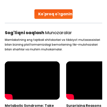
early diagnosis
Continue Reading
Ko'proq o'rganing
Sog'liqni saqlash
Munozaralar
Mamlakatning eng tajribali shifokorlari va tibbiyot mutaxassislari
bilan bizning platformamizdagi bemorlarning fikr-mulohazalari
bilan sharhlar va muhim muhokamalar.
Metabolic Syndrome: Take
Surprising Reasons fo