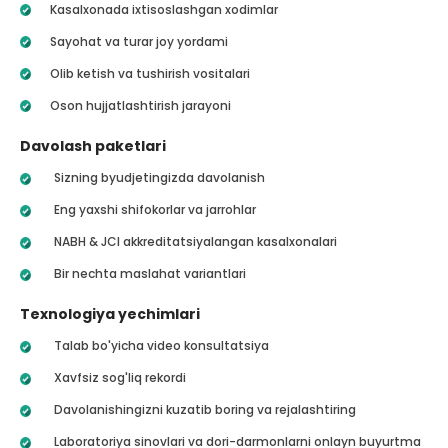
Kasalxonada ixtisoslashgan xodimlar
Sayohat va turar joy yordami
Olib ketish va tushirish vositalari
Oson hujjatlashtirish jarayoni
Davolash paketlari
Sizning byudjetingizda davolanish
Eng yaxshi shifokorlar va jarrohlar
NABH & JCI akkreditatsiyalangan kasalxonalari
Bir nechta maslahat variantlari
Texnologiya yechimlari
Talab bo'yicha video konsultatsiya
Xavfsiz sog'liq rekordi
Davolanishingizni kuzatib boring va rejalashtiring
Laboratoriya sinovlari va dori-darmonlarni onlayn buyurtma