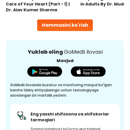
Care of Your Heart (Part - 1) |
in Adults By Dr. Mudas
Dr. Ajay Kumar Sharma
Hammasini ko'rish
Yuklab oling
GoMedii ilovasi
Mavjud
GoMedii ilovasida kuzatuv va monitoring mavjud bo'lgan
barcha tibbiy ehtiyojlaringiz uchun texnologiyaga
asoslangan bir martalik yechim.
Eng yaxshi shifoxona va shifokorlar
tarmoqlari
Sizning holatingiz bo'yicha eng tajribali