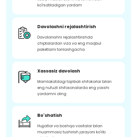
ko'rsatiladigan yordam
Davolashni rejalashtirish
Davolanishni rejalashtirishda
chiptalardan viza va eng maqbul
paketlarni tanlashgacha
Xassasiz davolash
Mamlakatdagi tajribali shifokorlar bilan
eng nufuzli shifoxonalarda eng yaxshi
yordamni oling
Bo'shatish
Hujjatlar va boshqa vositalar bilan
muammosiz tushirish jarayoni ko'rib