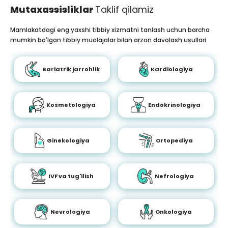
Mutaxassisliklar
Taklif qilamiz
Mamlakatdagi eng yaxshi tibbiy xizmatni tanlash uchun barcha
mumkin bo'lgan tibbiy muolajalar bilan arzon davolash usullari.
Bariatrik jarrohlik
Kardiologiya
Kosmetologiya
Endokrinologiya
Ginekologiya
Ortopediya
IVF va tug'ilish
Nefrologiya
Nevrologiya
Onkologiya