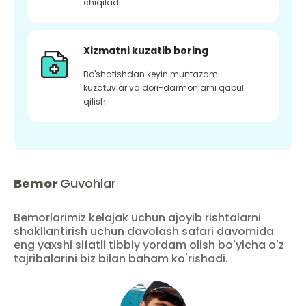
chiqiladi
Xizmatni kuzatib boring
Bo'shatishdan keyin muntazam
kuzatuvlar va dori-darmonlarni qabul
qilish
Bemor
Guvohlar
Bemorlarimiz kelajak uchun ajoyib rishtalarni
shakllantirish uchun davolash safari davomida
eng yaxshi sifatli tibbiy yordam olish bo'yicha o'z
tajribalarini biz bilan baham ko'rishadi.