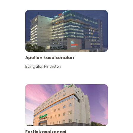
Apollon kasalxonalari
Koʻproq koʻrish
Bangalor
,
Hindiston
Fortis kasalxonasi