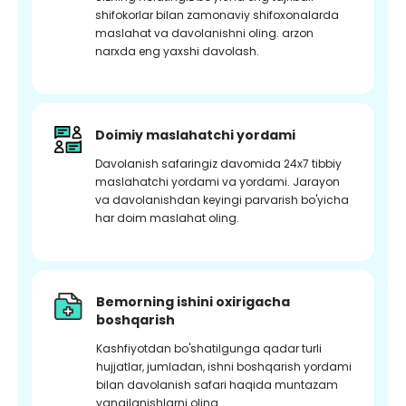
shifokorlar bilan zamonaviy shifoxonalarda
maslahat va davolanishni oling. arzon
narxda eng yaxshi davolash.
Doimiy maslahatchi yordami
Davolanish safaringiz davomida 24x7 tibbiy
maslahatchi yordami va yordami. Jarayon
va davolanishdan keyingi parvarish bo'yicha
har doim maslahat oling.
Bemorning ishini oxirigacha
boshqarish
Kashfiyotdan bo'shatilgunga qadar turli
hujjatlar, jumladan, ishni boshqarish yordami
bilan davolanish safari haqida muntazam
yangilanishlarni oling.