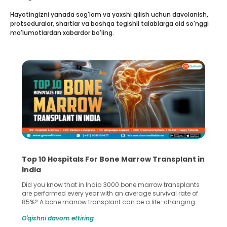
Hayotingizni yanada sog'lom va yaxshi qilish uchun davolanish,
protseduralar, shartlar va boshqa tegishli talablarga oid so'nggi
ma'lumotlardan xabardor bo'ling.
Recognizing Critical Symptoms of a Frontal
Lobe Brain Tumor Could Save Your Life
Did you know that the frontal lobe of your brain is the most
common site for tumor occurrence? The frontal lobe is a
key part of your brain and is responsible for various
important functions in your body. Any sort of damage or
O'qishni davom ettiring
harm to it can lead to serious complications. However, with