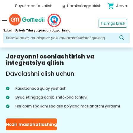
shopping_cart
Buyurtmani kuzatish
Hamkorlarga kirish
Arava
menu
Tizimga kirish
*
Izlash
Uzbek
Tilni yuqoridan o'zgartiring.
Jarayonni osonlashtirish va
integratsiya qilish
Davolashni olish uchun
Kasalxonada qulay yashash
Byudjetingizga qarab shifoxona tanlovi
Har doim sog'liqni saqlash bo'yicha maslahatchi yordami
Hozir maslahatlashing