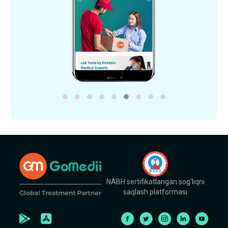
NABH sertifikatlangan sog'liqni
saqlash platformasi