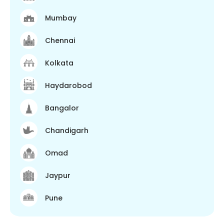
Mumbay
Chennai
Kolkata
Haydarobod
Bangalor
Chandigarh
Omad
Jaypur
Pune