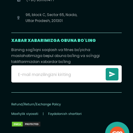
96, block C, Sector 65, Noida,
Uttar Pradesh, 201301
XABAR XABARIMIZGA OBUNA BO'LING
Bizning sog'liqni saqlash va fitnes bo'yicha
maslahatimizga bepul obuna bo'ling va so'nggi
takliflarimizdan xabardor bo'ling
Refund/Return/Exchange Policy
Maxfiylik siyosati
|
Foydalanish shartlari