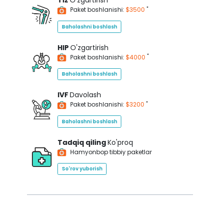
Tiz
O'zgartirish
*
Paket boshlanishi:
$3500
Baholashni boshlash
HIP
O'zgartirish
*
Paket boshlanishi:
$4000
Baholashni boshlash
IVF
Davolash
*
Paket boshlanishi:
$3200
Baholashni boshlash
Tadqiq qiling
Ko'proq
Hamyonbop tibbiy paketlar
So'rov yuborish