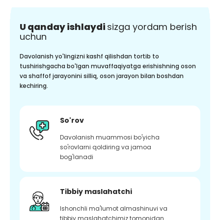
U qanday ishlaydi
sizga yordam berish
uchun
Davolanish yo'lingizni kashf qilishdan tortib to
tushirishgacha bo'lgan muvaffaqiyatga erishishning oson
va shaffof jarayonini silliq, oson jarayon bilan boshdan
kechiring.
So'rov
Davolanish muammosi bo'yicha
so'rovlarni qoldiring va jamoa
bog'lanadi
Tibbiy maslahatchi
Ishonchli ma'lumot almashinuvi va
tibbiy maslahatchimiz tomonidan