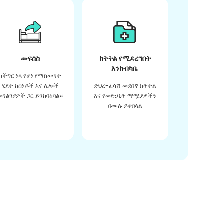
መፍሰስ
ክትትል የሚደረግበት
እንክብካቤ
ከችግር ነጻ የሆነ የማስወጣት
ሂደት ከሰነዶች እና ሌሎች
ድህረ-ፈሳሽ መደበኛ ክትትል
መገልገያዎች ጋር ይንከባከባል።
እና የመድኃኒት ማሟያዎችን
በሙሉ ይቀበላል