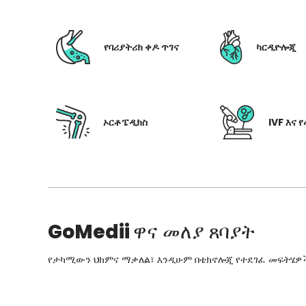
የባሪያትሪክ ቀዶ ጥገና
ካርዲዮሎጂ
ኦርቶፔዲክስ
IVF እና 
GoMedii
ዋና መለያ ጸባያት
የታካሚውን ህክምና ማቃለል፣ እንዲሁም በቴክኖሎጂ የተደገፈ መፍትሄዎችን፣