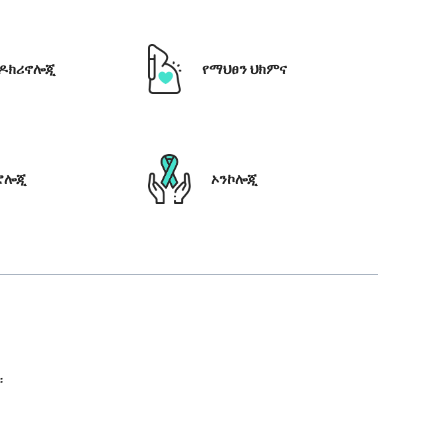
ዶክሪኖሎጂ
የማህፀን ህክምና
ሮሎጂ
ኦንኮሎጂ
።