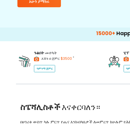
አሁን ያማክሩ
15000+
Happy Patient
ጉልበት
መተካት
ሂፕ
*
እሽጉ በ ጀምር
$3500
ግምገማ ጀምር
ግም
ስፔሻሊስቶች
እናቀርባለን።
በሀገሪቱ ውስጥ ካሉ ምርጥ የጤና እንክብካቤዎች ለመምረጥ ከሁሉም የ