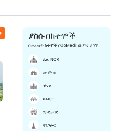
ቱ
ያስሱ
በከተሞች
በመረጡት ከተሞች በGoMedii ህክምና ያግኙ
ዴሊ NCR
ሙምባይ
ቼናይ
ኮልካታ
ሃይደራባድ
ባንጋሎር