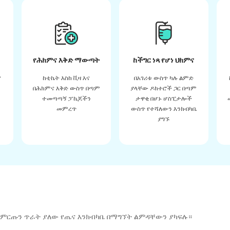
የሕክምና እቅድ ማውጣት
ከችግር ነጻ የሆነ ህክምና
ና
ከቲኬት እስከ ቪዛ እና
በአገሪቱ ውስጥ ካሉ ልምድ
በሕክምና እቅድ ውስጥ በጣም
ያላቸው ዶክተሮች ጋር በጣም
ተመጣጣኝ ፓኬጆችን
ታዋቂ በሆኑ ሆስፒታሎች
መምረጥ
ውስጥ የተሻለውን እንክብካቤ
ያግኙ
 ምርጡን ጥራት ያለው የጤና እንክብካቤ በማግኘት ልምዳቸውን ያካፍሉ።