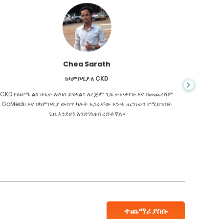
Chea Sarath
ከካምቦዲያ ለ CKD
CKD የዕድሜ ልክ ሁኔታ እየባሰ ይሄዳል። ለረጅም ጊዜ ተሠቃየሁ እና በመጨረሻም
መቼም ህይ
GoMedii እና በካምቦዲያ ውስጥ ካሉት አጋራቸው አንዱ ጤንነቴን የሚይዝበት
ስመረመር ፣
ጊዜ እንደሆነ እንድገነዘብ ረድቶኛል።
እንዳለብኝ
ተጨማሪ ያስሱ