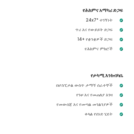
የሕክምና አማካሪ ድጋፍ
24x7* ተገኝነት
ጥሪ እና የውይይት ድጋፍ
14+ የቋንቋዎች ድጋፍ
የሕክምና ምክሮች
የታካሚ እንክብካቤ
በሆስፒታል ውስጥ ታማኝ ሰራተኞች
የጉዞ እና የመጠለያ እገዛ
የመውሰጃ እና የመጣል መገልገያዎች
ቀላል የሰነድ ሂደት