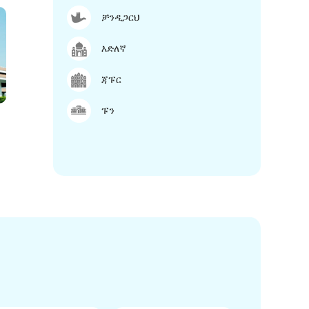
ቻንዲጋርህ
እድለኛ
ጃፑር
ፑን