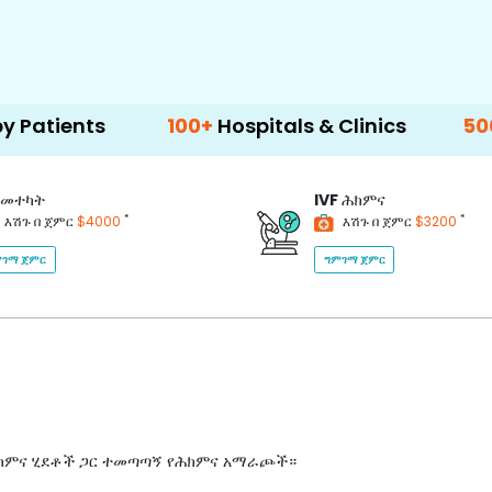
s
100+
Hospitals & Clinics
500+
Doctor
መተካት
IVF
ሕክምና
*
*
እሽጉ በ ጀምር
$4000
እሽጉ በ ጀምር
$3200
ገማ ጀምር
ግምገማ ጀምር
ሕክምና ሂደቶች ጋር ተመጣጣኝ የሕክምና አማራጮች።