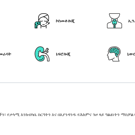
ኮስመቶሎጂ
ኢን
የመራባት
ኔፍሮሎጂ
ኒው
 የታካሚ እንክብካቤ ስርዓትን እና በእያንዳንዱ የሕክምና ጉዞ ላይ ግልፅነትን ማስቻል