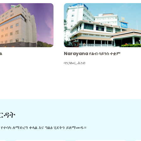
ል
Narayana የልብ ሳይንስ ተቋም
ባንጋሎር
,
ሕንድ
ርዳት
ን የተሳካ ለማድረግ ቀላል እና ግልፅ ሂደትን ይለማመዱ።