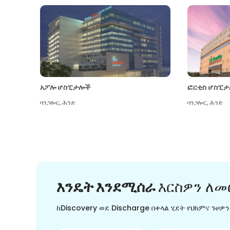
አፖሎ ሆስፒታሎች
ፎርቲስ ሆስፒታ
ባንጋሎር
,
ሕንድ
ባንጋሎር
,
ሕንድ
እንዴት እንደሚሰራ
እርስዎን ለመ
ከDiscovery ወደ Discharge በቀላል ሂደት የህክምና ጉዞዎ