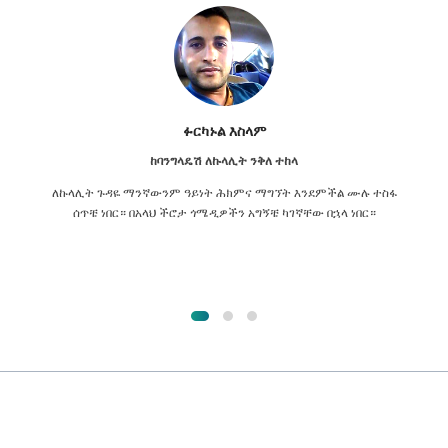
ፉርካኑል እስላም
ከባንግላዴሽ ለኩላሊት ንቅለ ተከላ
ለኩላሊት ጉዳዬ ማንኛውንም ዓይነት ሕክምና ማግኘት እንደምችል ሙሉ ተስፋ
ሰጥቼ ነበር። በአላህ ችሮታ ጎሜዲዎችን አግኝቼ ካገኛቸው በኋላ ነበር።