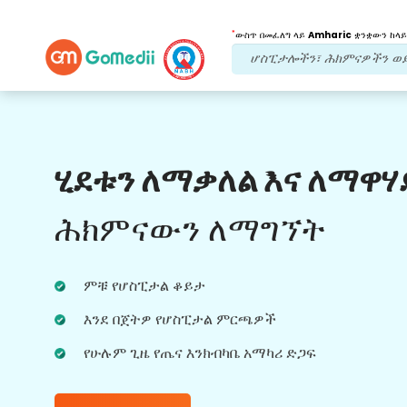
*
ውስጥ በመፈለግ ላይ
Amharic
ቋንቋውን ከላይ
የእኛ ጥቅሞች
ሂደቱን ለማቃለል እና ለማዋሃ
የድህረ ህክምና
ክትትል
የሚደረግበት እንክብካቤ
ሕክምናውን ለማግኘት
ችግሮቻችሁን በማንኛውም ጊዜ ለመፍታት ከቡድናችን
ጋር 24x7 የህክምና እና የታካሚ ድጋፍ ያግኙ።
ምቹ የሆስፒታል ቆይታ
በሕክምና ፍላጎቶችዎ ላይ መደበኛ ዝመናዎች።
እንደ በጀትዎ የሆስፒታል ምርጫዎች
የሁሉም ጊዜ የጤና እንክብካቤ አማካሪ ድጋፍ