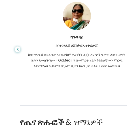
ሻንዳ ዳስ
ከባንግላዴሽ ለጂስትሮኢንትሮሎጂ
 ዋጋ የጤና
ከባንግላዲሽ ወደ ህንድ እንድታከም የረዳኝን ልጄን እና ጎሜዲ የተባለውን ድንቅ
ዩኬ ውስጥ
ቡድን አመሰግናለው። GoMedii ን በመምረጥ ረገድ ትክክለኛውን ምርጫ
 የማያቋርጥ
አድርገናል። ከህክምና በኋላም ቢሆን ከእኛ ጋር ትልቅ ትስስር አላቸው።
የጤና ጽሑፎች
& ዝማኔዎች