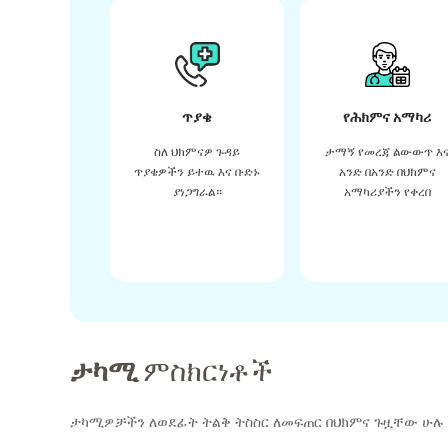
ጥያቄ
የሕክምና አማካሪ
ስለ ህክምናዎ ጉዳይ
ታማኝ የመረጃ ልውውጥ እ
ጥያቄዎችን ይተዉ እና ቡድኑ
አንድ በአንድ በህክምና
ያነጋግራል።
አማካሪያችን የቀረበ
ታካሚ
ምስክርነቶች
ታካሚዎቻችን ለወደፊት ትልቅ ትስስር ለመፍጠር በህክምና ጉዟቸው ሁሉ