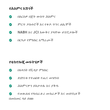
የሕክምና እሽጎች
በእርስዎ በጀት ውስጥ ሕክምና
ምርጥ ዶክተሮች እና የቀዶ ጥገና ሐኪሞች
NABH እና JCI እውቅና ያላቸው ሆስፒታሎች
በርካታ የምክክር አማራጮች
የቴክኖሎጂ መፍትሄዎች
በፍላጎት የቪዲዮ ምክክር
ደህንነቱ የተጠበቀ የጤና መዝገብ
ሕክምናዎን ይከታተሉ እና ያቅዱ
የመጽሐፍ የላብራቶሪ ሙከራዎች እና መድሃኒቶች
በመስመር ላይ ይዘዙ