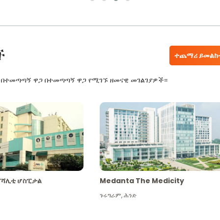
ች
ተጨማሪ ይመልከ
ር በተመጣጣኝ ዋጋ በተመጣጣኝ ዋጋ የሚገኙ ዘመናዊ መገልገያዎች።
ፔሻሊቲ ሆስፒታል
Medanta The Medicity
ጉሩግራም
,
ሕንድ