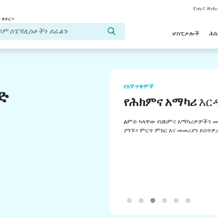
የጤና ጽ
 ቀይር።
ሆስፒታሎች
ሕ
የእኛ ጥቅሞች
ድ
የሕክምና አማካሪ
እር
ልምድ ካላቸው የህክምና አማካሪዎቻችን መ
ያግኙ። ምርጥ ምክር እና መመሪያን ይሰጥዎ