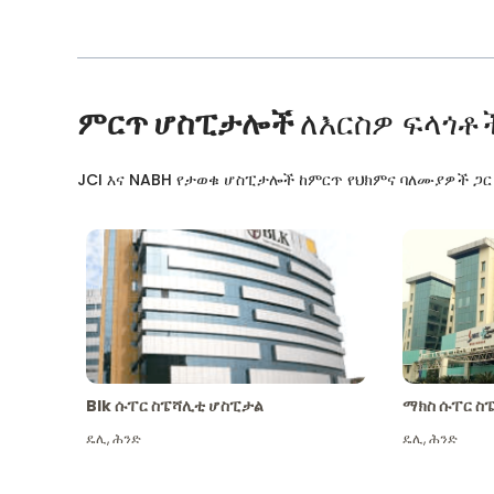
ምርጥ ሆስፒታሎች
ለእርስዎ ፍላጎቶ
JCI እና NABH የታወቁ ሆስፒታሎች ከምርጥ የህክምና ባለሙያዎች ጋ
Blk ሱፐር ስፔሻሊቲ ሆስፒታል
ማክስ ሱፐር ስ
ዴሊ
,
ሕንድ
ዴሊ
,
ሕንድ