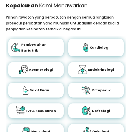
Kepakaran
Kami Menawarkan
Pilihan rawatan yang berpatutan dengan semua rangkaian
prosedur perubatan yang mungkin untuk dipilih dengan kualiti
penjagaan kesihatan terbaik di negara ini.
Pembedahan
Kardiologi
Bariatrik
Kosmetologi
Endokrinologi
Sakit Puan
Ortopedik
IVF & Kesuburan
Nefrologi
Neurologi
Onkologi