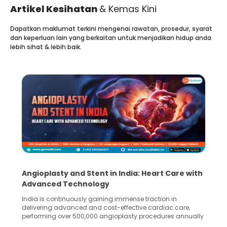
Artikel Kesihatan
& Kemas Kini
Dapatkan maklumat terkini mengenai rawatan, prosedur, syarat
dan keperluan lain yang berkaitan untuk menjadikan hidup anda
lebih sihat & lebih baik.
y and Stent in India: Heart Care with
5 Essential St
 Technology
Collection and
tinuously gaining immense traction in
Human sperm collec
dvanced and cost-effective cardiac care,
in advanced reprodu
over 500,000 angioplasty procedures annually
Fertilization (IVF) 
ss rate exceeding 90%. Patients across the
methods enable medi