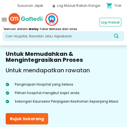
shopping_cart
Susunan Jejak
Log Masuk Rakan Kongsi
Troli
menu
Log masuk
*
Mencari dalam
Malay
Tukar Bahasa dari atas.
Untuk Memudahkan &
Mengintegrasikan Proses
Untuk mendapatkan rawatan
Penginapan Hospital yang Selesa
Pilihan hospital mengikut bajet anda
Sokongan Kaunselor Penjagaan Kesihatan Sepanjang Masa
Rujuk Sekarang