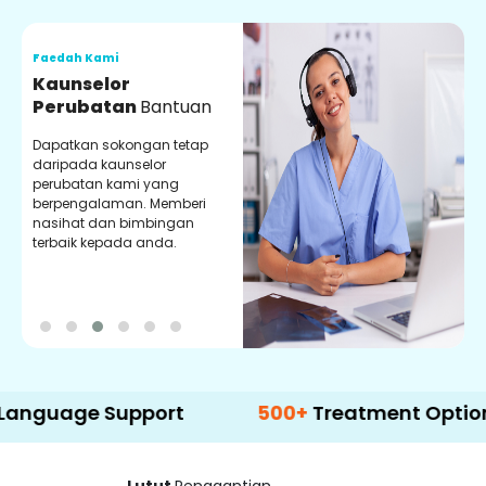
Faedah Kami
F
Kaunselor
V
Perubatan
Bantuan
P
Dapatkan sokongan tetap
P
daripada kaunselor
d
perubatan kami yang
p
berpengalaman. Memberi
m
nasihat dan bimbingan
m
terbaik kepada anda.
p
k
e Support
500+
Treatment Options