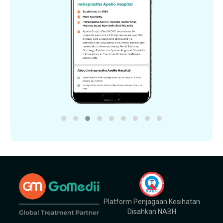
Platform Penjagaan Kesihatan
Disahkan NABH