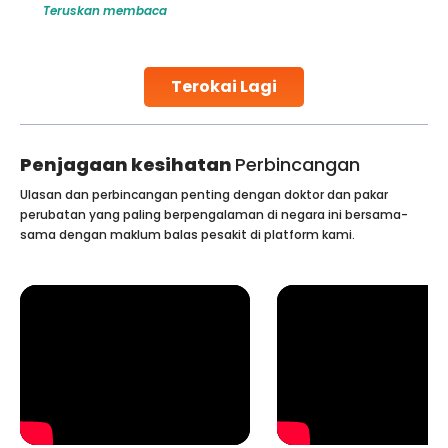
membaca
Teruskan membac
arching for treatments like angioplasty and
challenges and hel
ent in Indian hospitals, owing to the
parenthood. Skille
of high-quality care and affordability.
specialized proced
ch as one published
collected, they pro
Terokai Lagi
ading
Continue Reading
Penjagaan kesihatan
Perbincangan
Ulasan dan perbincangan penting dengan doktor dan pakar
perubatan yang paling berpengalaman di negara ini bersama-
sama dengan maklum balas pesakit di platform kami.