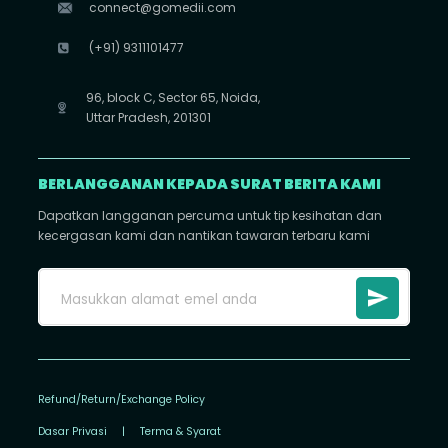
connect@gomedii.com
(+91) 9311101477
96, block C, Sector 65, Noida,
Uttar Pradesh, 201301
BERLANGGANAN KEPADA SURAT BERITA KAMI
Dapatkan langganan percuma untuk tip kesihatan dan
kecergasan kami dan nantikan tawaran terbaru kami
Refund/Return/Exchange Policy
Dasar Privasi
|
Terma & Syarat