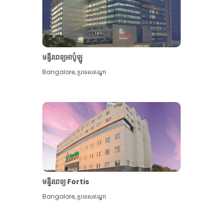
មន្ទីរពេទ្យអាប៉ូឡូ
Bangalore
,
ប្រទេសឥណ្ឌា
មើល​ច្រើន​ទៀត
មន្ទីរពេទ្យ Fortis
Bangalore
,
ប្រទេសឥណ្ឌា