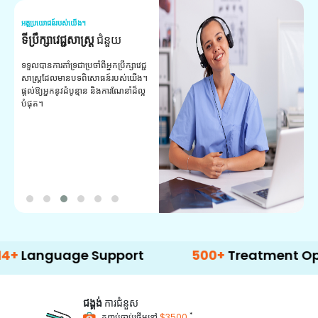
អត្ថប្រយោជន៍របស់យើង។
អត
ទីប្រឹក្សាវេជ្ជសាស្ត្រ
ជំនួយ
វ
យ
ទទួលបានការគាំទ្រជាប្រចាំពីអ្នកប្រឹក្សាវេជ្ជ
សាស្ត្រដែលមានបទពិសោធន៍របស់យើង។
ក
ផ្តល់ឱ្យអ្នកនូវដំបូន្មាន និងការណែនាំដ៏ល្អ
វ
បំផុត។
ប
ក្
ព
ឡ
guage Support
500+
Treatment Options
ជង្គង់
ការជំនួស
*
កញ្ចប់ចាប់ផ្តើមនៅ
$3500