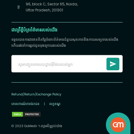
96, block C, Sector 65, Noida,
Uttar Pradesh, 201301
ជាវព្រឹត្តិប័ត្រព័ត៌មានរបស់យើង
ទទួលបានការជាវឥតគិតថ្លៃចំពោះព័ត៌មានជំនួយសុខភាពនិងកាយសម្បទារបស់យើង
ហើយរង់ចាំការផ្តល់ជូនចុងក្រោយរបស់យើង
Refund/Return/Exchange Policy
គោលការណ៍​ភាព​ឯកជន
|
លក្ខខណ្ឌ
© 2023 GoMedii ។ រក្សា​រ​សិទ្ធ​គ្រប់យ៉ាង