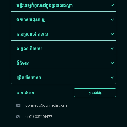
មន្ទីរពេទ្យកំពូលនៅក្នុងប្រទេសឥណ្ឌា
ឯកទេសវេជ្ជសាស្ត្រ
ការព្យាបាលឯកទេស
លក្ខណៈពិសេស
ព័ត៌មាន
ជ្រើសរើស​ភាសា
ទាក់ទងមក
ក្លាយជាដៃគូ
connect@gomedii.com
(+91) 9311101477