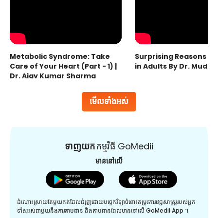
Metabolic Syndrome: Take
Surprising Reasons fo
Care of Your Heart (Part - 1) |
in Adults By Dr. Mudas
Dr. Ajay Kumar Sharma
មើលទាំងអស់
ទាញយក
កម្មវិធី GoMedii
មាននៅលើ
ដំណោះស្រាយតែមួយគត់ដែលជំរុញដោយបច្ចេកវិទ្យាចំពោះតម្រូវការវេជ្ជសាស្រ្តរបស់អ្នក
ទាំងអស់ជាមួយនឹងការតាមដាន និងតាមដានដែលមាននៅលើ GoMedii App ។