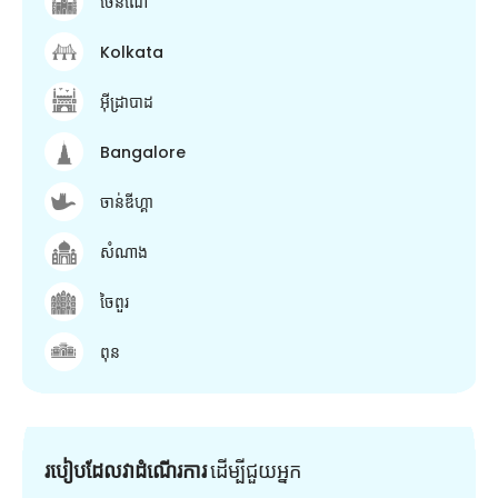
ចេនណៃ
Kolkata
អ៊ីដ្រាបាដ
Bangalore
ចាន់ឌីហ្គា
សំណាង
ចៃពួរ
ពុន
របៀបដែលវាដំណើរការ
ដើម្បី​ជួយ​អ្នក