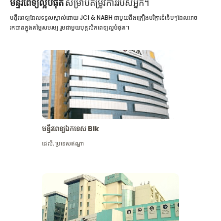
មន្ទីរពេទ្យល្អបំផុត
សម្រាប់តម្រូវការរបស់អ្នក។
មន្ទីរពេទ្យដែលទទួលស្គាល់ដោយ JCI & NABH ជាមួយនឹងគ្រឿងបរិក្ខារទំនើបៗដែលអាច
រកបានក្នុងតម្លៃសមរម្យ រួមជាមួយបុគ្គលិកពេទ្យល្អបំផុត។
មន្ទីរពេទ្យឯកទេស Blk
ដេលី
,
ប្រទេសឥណ្ឌា