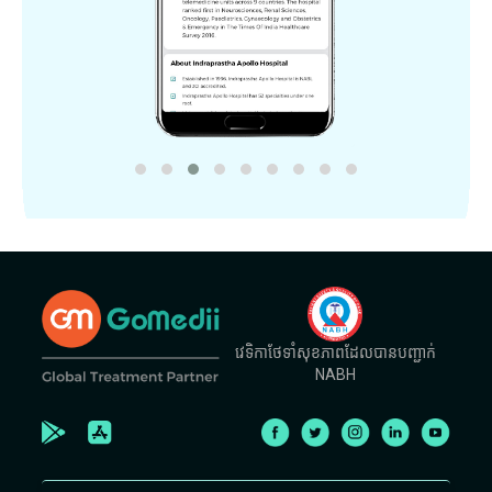
វេទិកាថែទាំសុខភាពដែលបានបញ្ជាក់
NABH