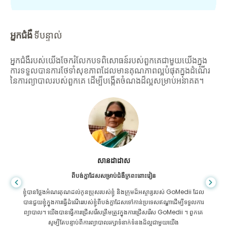
អ្នកជំងឺ
ទីបន្ទាល់
អ្នកជំងឺរបស់យើងចែករំលែកបទពិសោធន៍របស់ពួកគេជាមួយយើងក្នុង
ការទទួលបានការថែទាំសុខភាពដែលមានគុណភាពល្អបំផុតក្នុងដំណើរ
នៃការព្យាបាលរបស់ពួកគេ ដើម្បីបង្កើតចំណងដ៏ល្អសម្រាប់អនាគត។
សានដាដាស
ពីបង់ក្លាដែសសម្រាប់ជំងឺក្រពះពោះវៀន
ខ្ញុំបានថ្លែងអំណរគុណដល់កូនប្រុសរបស់ខ្ញុំ និងក្រុមដ៏អស្ចារ្យរបស់ GoMedii ដែល
បានជួយខ្ញុំក្នុងការធ្វើដំណើររបស់ខ្ញុំពីបង់ក្លាដែសទៅកាន់ប្រទេសឥណ្ឌាដើម្បីទទួលការ
ព្យាបាល។ យើងបានធ្វើការជ្រើសរើសត្រឹមត្រូវក្នុងការជ្រើសរើស GoMedii ។ ពួកគេ
សូម្បីតែបន្ទាប់ពីការព្យាបាលរក្សាទំនាក់ទំនងដ៏ល្អជាមួយយើង