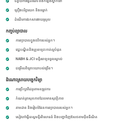
ជំនួយការធ្វើដំណើរ និងកន្លែងស្នាក់នៅ
គ្រឿងបរិក្ខារយក និងទម្លាក់
ដំណើរការឯកសារងាយស្រួល
កញ្ចប់ព្យាបាល
ការព្យាបាលក្នុងថវិការបស់អ្នក។
វេជ្ជបណ្ឌិតនិងគ្រូពេទ្យវះកាត់ល្អបំផុត
NABH & JCI មន្ទីរពេទ្យទទួលស្គាល់
ជម្រើសពិគ្រោះយោបល់ច្រើន។
ដំណោះស្រាយបច្ចេកវិទ្យា
ការប្រឹក្សាវីដេអូតាមតម្រូវការ
កំណត់ត្រាសុខភាពដែលមានសុវត្ថិភាព
តាមដាន និងរៀបចំផែនការព្យាបាលរបស់អ្នក។
សៀវភៅធ្វើតេស្តមន្ទីរពិសោធន៍ និងបញ្ជាទិញឱសថតាមអ៊ីនធឺណិត