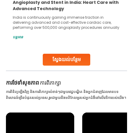
Angioplasty and Stent in India: Heart Care with
Advanced Technology
India is continuously gaining immense traction in
delivering advanced and cost-effective cardiac care,
performing over 500,000 angioplasty procedures annually
with a success rate exceeding 90%. Patients across the
បន្តអាន
globe are searching for treatments like angioplasty and
stent placement in Indian hospitals, owing to the
combination of high-quality care and affordability.
Studies, such as one published
ស្វែងយល់បន្ថែម
Continue Reading
ការ​ថែទាំ​សុខភាព
ការពិភាក្សា
ការពិនិត្យឡើងវិញ និងការពិភាក្សាសំខាន់ៗជាមួយវេជ្ជបណ្ឌិត និងអ្នកជំនាញដែលមានបទ
ពិសោធន៍ច្រើនបំផុតរបស់ប្រទេស រួមជាមួយនឹងមតិកែលម្អរបស់អ្នកជំងឺនៅលើវេទិការបស់យើង។