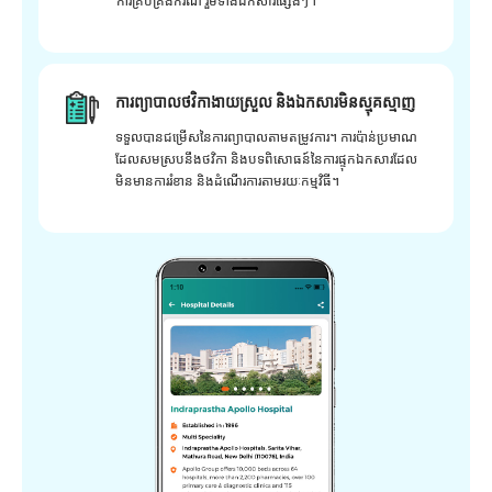
ការគ្រប់គ្រងករណី រួមទាំងឯកសារផ្សេងៗ។
ការព្យាបាលថវិកាងាយស្រួល និងឯកសារមិនស្មុគស្មាញ
ទទួលបានជម្រើសនៃការព្យាបាលតាមតម្រូវការ។ ការប៉ាន់ប្រមាណ
ដែលសមស្របនឹងថវិកា និងបទពិសោធន៍នៃការផ្ទុកឯកសារដែល
មិនមានការរំខាន និងដំណើរការតាមរយៈកម្មវិធី។