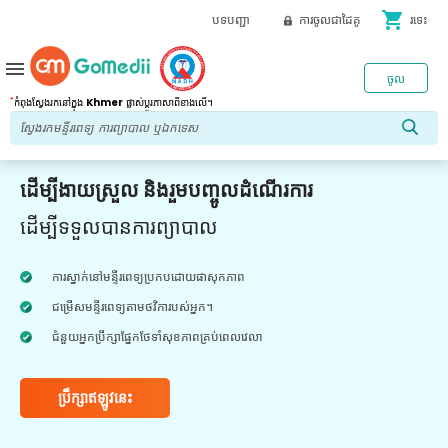
shopping_cart
បទបញ្ជា
ការចូលជាដៃគូ
រទេះ
menu
ចូល
*
កំពុងស្វែងរកនៅក្នុង
Khmer
ផ្លាស់ប្តូរភាសាពីខាងលើ។
ដើម្បីងាយស្រួល និងរួមបញ្ចូលដំណើរការ
ដើម្បីទទួលបានការព្យាបាល
ការស្នាក់នៅមន្ទីរពេទ្យប្រកបដោយផាសុកភាព
ជម្រើសមន្ទីរពេទ្យតាមថវិការបស់អ្នក។
ជំនួយអ្នកប្រឹក្សាផ្នែកថែទាំសុខភាពគ្រប់ពេលវេលា
ប្រឹក្សាឥឡូវនេះ