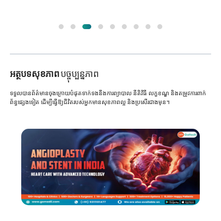
អត្ថបទសុខភាព
បច្ចុប្បន្នភាព
ទទួលបានព័ត៌មានចុងក្រោយបំផុតទាក់ទងនឹងការព្យាបាល នីតិវិធី លក្ខខណ្ឌ និងតម្រូវការពាក់
ព័ន្ធផ្សេងទៀត ដើម្បីធ្វើឱ្យជីវិតរបស់អ្នកមានសុខភាពល្អ និងប្រសើរជាងមុន។