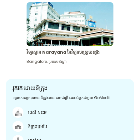
វិទ្យាស្ថាន Narayana នៃវិទ្យាសាស្រ្តបេះដូង
Bangalore
,
ប្រទេសឥណ្ឌា
រុករក
ដោយទីក្រុង
ទទួលការព្យាបាលនៅទីក្រុងនានាតាមជម្រើសរបស់អ្នកជាមួយ GoMedii
ដេលី NCR
ទីក្រុងបុមបៃ