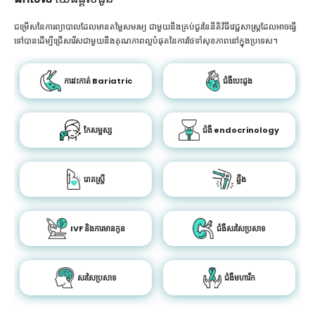
ជម្រើសនៃការព្យាបាលដែលមានតម្លៃសមរម្យ ជាមួយនឹងគ្រប់ជួរនៃនីតិវិធីវេជ្ជសាស្រ្តដែលអាចធ្វើ
ទៅបានដើម្បីជ្រើសរើសជាមួយនឹងគុណភាពល្អបំផុតនៃការថែទាំសុខភាពនៅក្នុងប្រទេស។
ការវះកាត់ Bariatric
ជំងឺបេះដូង
កែសម្ផស្ស
ជំងឺ endocrinology
រោគស្ត្រី
ឆ្អឹង
IVF និងការមានកូន
ជំងឺសរសៃប្រសាទ
សរសៃប្រសាទ
ជំងឺមហារីក