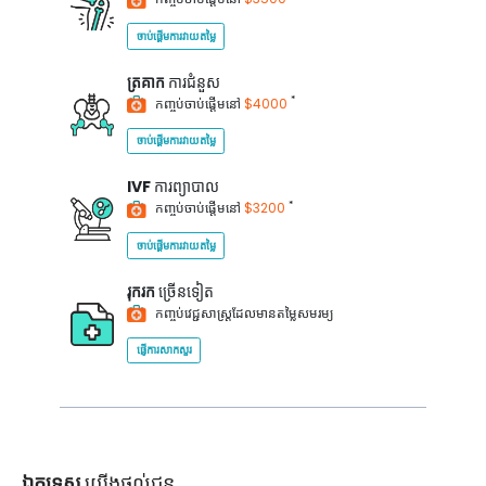
ចាប់ផ្តើមការវាយតម្លៃ
ត្រគាក
ការជំនួស
*
កញ្ចប់ចាប់ផ្តើមនៅ
$4000
ចាប់ផ្តើមការវាយតម្លៃ
IVF
ការព្យាបាល
*
កញ្ចប់ចាប់ផ្តើមនៅ
$3200
ចាប់ផ្តើមការវាយតម្លៃ
រុករក
ច្រើនទៀត
កញ្ចប់វេជ្ជសាស្ត្រដែលមានតម្លៃសមរម្យ
ផ្ញើការសាកសួរ
ឯកទេស
យើងផ្តល់ជូន