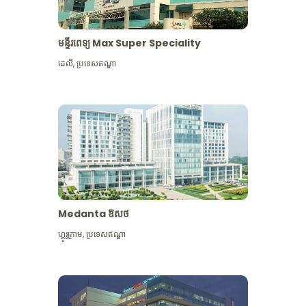
មន្ទីរពេទ្យ Max Super Speciality
ដេលី
,
ប្រទេសឥណ្ឌា
Medanta ឱសថ
ហ្គូរូក្រាម
,
ប្រទេសឥណ្ឌា