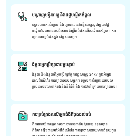
បណ្តាញមន្ទីរពេទ្យ និងវេជ្ជបណ្ឌិតកំពូល
ទទួលបានការពិគ្រោះ និងព្យាបាលនៅមន្ទីរពេទ្យរដ្ឋជាមួយវេជ្ជ
បណ្ឌិតដែលមានបទពិសោធន៍ច្រើនបំផុតលើករណីរបស់អ្នក។ ការ
ព្យាបាលល្អបំផុតក្នុងតម្លៃសមរម្យ។
ជំនួយអ្នកប្រឹក្សាជាបន្តបន្ទាប់
ជំនួយ និងជំនួយពីអ្នកប្រឹក្សាផ្នែកវេជ្ជសាស្រ្ត 24x7 ក្នុងអំឡុង
ពេលដំណើរនៃការព្យាបាលរបស់អ្នក។ ទទួលការពិគ្រោះយោបល់
គ្រប់ពេលវេលាទាក់ទងនឹងនីតិវិធី និងការថែទាំក្រោយការព្យាបាល។
ការគ្រប់គ្រងករណីអ្នកជំងឺពីចុងដល់ចប់
ពីការរកឃើញរហូតដល់ការចាកចេញពីមន្ទីរពេទ្យ ទទួលបាន
ព័ត៌មានថ្មីៗជាប្រចាំអំពីដំណើរនៃការព្យាបាលដោយមានជំនួយក្នុង