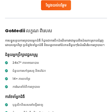
ស្វែងយល់បន្ថែម
GoMedii
លក្ខណៈពិសេស
ការបន្ធូរបន្ថយការព្យាបាលអ្នកជំងឺ ក៏ដូចជាការបើកដំណើរការវាជាមួយនឹងដំណោះស្រាយជំរុញ
ដោយបច្ចេកវិទ្យា ប្រព័ន្ធថែទាំអ្នកជំងឺ និងតម្លាភាពនៅជំហាននីមួយៗនៃដំណើរនៃការព្យាបាល។
ជំនួយអ្នកប្រឹក្សាវេជ្ជសាស្ត្រ
24x7* ភាពអាចរកបាន
ជំនួយការហៅទូរសព្ទ និងជជែក
14+ ភាសាគាំទ្រ
ការណែនាំអំពីការព្យាបាល
ការថែទាំអ្នកជំងឺ
បុគ្គលិកពិសេសនៅមន្ទីរពេទ្យ