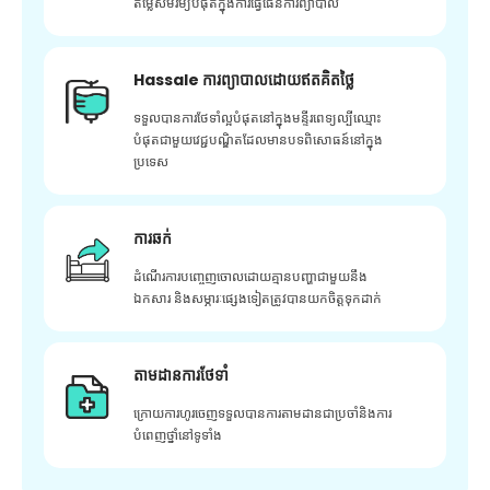
តម្លៃសមរម្យបំផុតក្នុងការធ្វើផែនការព្យាបាល
Hassale ការព្យាបាលដោយឥតគិតថ្លៃ
ទទួលបានការថែទាំល្អបំផុតនៅក្នុងមន្ទីរពេទ្យល្បីឈ្មោះ
បំផុតជាមួយវេជ្ជបណ្ឌិតដែលមានបទពិសោធន៍នៅក្នុង
ប្រទេស
ការឆក់
ដំណើរការបញ្ចេញចោលដោយគ្មានបញ្ហាជាមួយនឹង
ឯកសារ និងសម្ភារៈផ្សេងទៀតត្រូវបានយកចិត្តទុកដាក់
តាមដានការថែទាំ
ក្រោយ​ការ​ហូរ​ចេញ​ទទួល​បាន​ការ​តាមដាន​ជា​ប្រចាំ​និង​ការ​
បំពេញ​ថ្នាំ​នៅ​ទូទាំង​