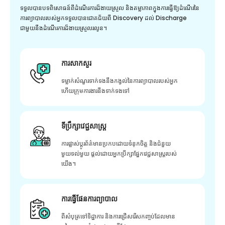
ទទួលបានបទពិសោធន៍ពីដំណើរការដ៏ងាយស្រួល និងតម្លាភាពក្នុងការធ្វើឱ្យដំណើរនៃ
ការព្យាបាលរបស់អ្នកទទួលបានជោគជ័យពី Discovery ដល់ Discharge
ជាមួយនឹងដំណើរការដ៏ងាយស្រួលរលូន។
ការសាកសួរ
ទម្លាក់សំណួរទាក់ទងនឹងកង្វល់នៃការព្យាបាលរបស់អ្នក
ហើយក្រុមការងារនឹងទាក់ទងទៅ
ទីប្រឹក្សាវេជ្ជសាស្ត្រ
ការផ្លាស់ប្តូរព័ត៌មានប្រកបដោយទំនុកចិត្ត និងជំនួយ
មួយទល់មួយ ផ្តល់ដោយអ្នកប្រឹក្សាផ្នែកវេជ្ជសាស្រ្តរបស់
យើង។
ការធ្វើផែនការព្យាបាល
ពីសំបុត្រទៅទិដ្ឋាការ និងការជ្រើសរើសកញ្ចប់ដែលមាន