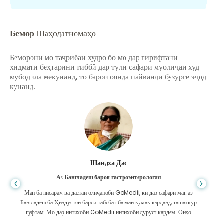
Бемор
Шаҳодатномаҳо
Беморони мо таҷрибаи худро бо мо дар гирифтани
хидмати беҳтарини тиббӣ дар тӯли сафари муолиҷаи худ
мубодила мекунанд, то барои оянда пайванди бузурге эҷод
кунанд.
Шандха Дас
Аз Бангладеш барои гастроэнтерология
Ман ба писарам ва дастаи олиҷаноби GoMedii, ки дар сафари ман аз
Бангладеш ба Ҳиндустон барои табобат ба ман кӯмак карданд, ташаккур
гуфтам. Мо дар интихоби GoMedii интихоби дуруст кардем. Онҳо