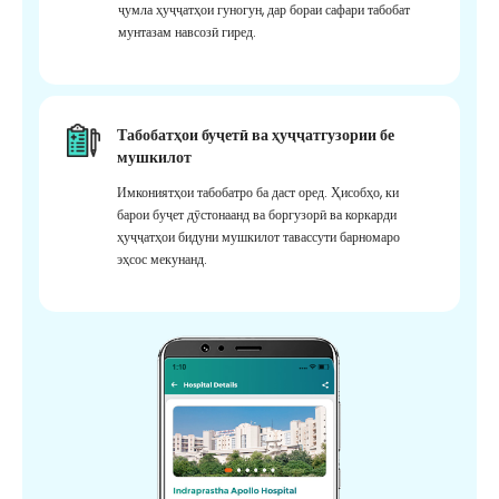
ҷумла ҳуҷҷатҳои гуногун, дар бораи сафари табобат
мунтазам навсозӣ гиред.
Табобатҳои буҷетӣ ва ҳуҷҷатгузории бе
мушкилот
Имкониятҳои табобатро ба даст оред. Ҳисобҳо, ки
барои буҷет дӯстонаанд ва боргузорӣ ва коркарди
ҳуҷҷатҳои бидуни мушкилот тавассути барномаро
эҳсос мекунанд.