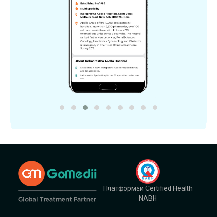
Платформаи Certified Health
NABH