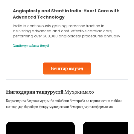
Angioplasty and Stent in India: Heart Care with
Advanced Technology
India is continuously gaining immense traction in
delivering advanced and cost-effective cardiac care,
performing over 500,000 angioplasty procedures annually
with a success rate exceeding 90%. Patients across the
Хонданро идома диҳед
globe are searching for treatments like angioplasty and
stent placement in Indian hospitals, owing to the
combination of high-quality care and affordability.
Studies, such as one published
Бештар омӯзед
Continue Reading
Нигоҳдории тандурустӣ
Муҳокимаҳо
Баррасиҳо ва баҳсҳои муҳим бо табибони ботаҷриба ва коршиносони тиббии
кишвар дар баробари фикру мулоҳизаҳои беморон дар платформаи мо.