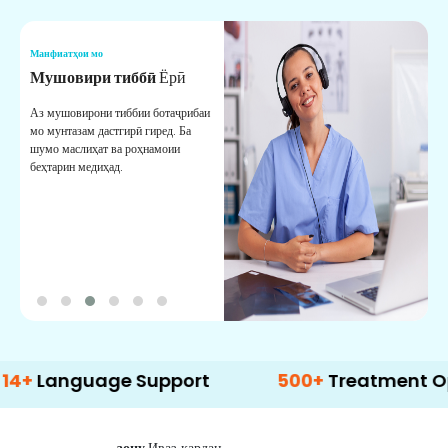
Манфиатҳои мо
М
Мушовири тиббӣ
Ёрӣ
В
М
Аз мушовирони тиббии ботаҷрибаи
мо мунтазам дастгирӣ гиред. Ба
М
шумо маслиҳат ва роҳнамоии
б
беҳтарин медиҳад.
д
б
guage Support
500+
Treatment Options