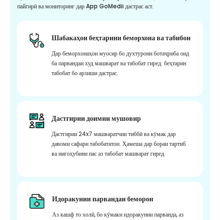
пайгирӣ ва мониторинг дар App GoMedii дастрас аст.
Шабакаҳои беҳтарини беморхона ва табибон
Дар беморхонаҳои муосир бо духтурони ботаҷриба оид
ба парвандаи худ машварат ва табобат гиред. беҳтарин
табобат бо арзиши дастрас.
Дастгирии доимии мушовир
Дастгирии 24x7 машваратчии тиббӣ ва кӯмак дар
давоми сафари табобататон. Ҳамеша дар бораи тартиб
ва нигоҳубини пас аз табобат машварат гиред.
Идоракунии парвандаи беморон
Аз кашф то холӣ, бо кӯмаки идоракунии парванда, аз