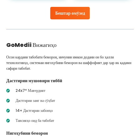
Бештар омӯзед
GoMedii
Вижагиҳо
Осон кардани табобати беморон, инчунин имкон додани он бо ҳалли
технологияҳо, системаи нигоҳубини беморон ва шаффофият дар ҳар як қадами
сафари табобат.
Дастгирии мушовири тиббӣ
24x7* Мавҷудият
Дастгирии занг ва сӯҳбат
14+ Дастгирии забонҳо
Тавсияҳо оид ба табобат
Нигоҳубини беморон