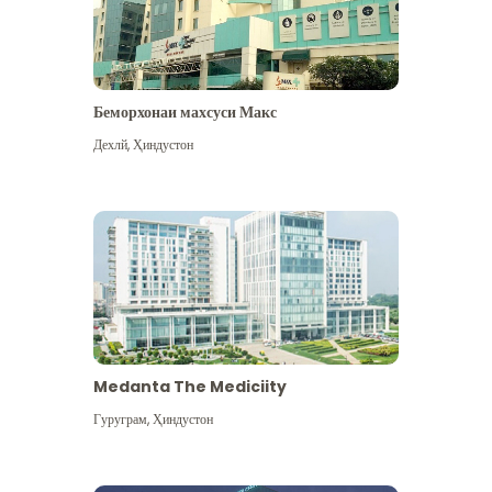
Беморхонаи махсуси Макс
Дехлй
,
Ҳиндустон
Medanta The Mediciity
Гуруграм
,
Ҳиндустон