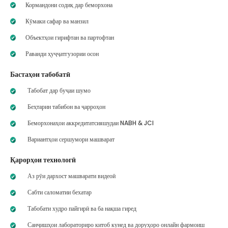
Кормандони содиқ дар беморхона
Кӯмаки сафар ва манзил
Объектҳои гирифтан ва партофтан
Раванди ҳуҷҷатгузории осон
Бастаҳои табобатӣ
Табобат дар буҷаи шумо
Беҳтарин табибон ва ҷарроҳон
Беморхонаҳои аккредитатсияшудаи NABH & JCI
Вариантҳои сершумори машварат
Қарорҳои технологӣ
Аз рӯи дархост машварати видеоӣ
Сабти саломатии бехатар
Табобати худро пайгирӣ ва ба нақша гиред
Санҷишҳои лабораториро китоб кунед ва доруҳоро онлайн фармоиш