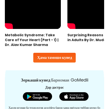
Metabolic Syndrome: Take
Surprising Reasons fo
Care of Your Heart (Part - 1) |
in Adults By Dr. Mudas
Dr. Ajay Kumar Sharma
Ҳама тамошо кунед
Зеркашӣ кунед
Барномаи GoMedii
Дар дастрас
Ҳалли ягонаи ба технология асосёфта барои ҳама ниёзҳои тиббии шумо бо