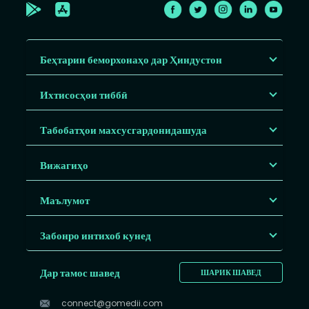
Беҳтарин беморхонаҳо дар Ҳиндустон
Ихтисосҳои тиббӣ
Табобатҳои махсусгардонидашуда
Вижагиҳо
Маълумот
Забонро интихоб кунед
Дар тамос шавед
ШАРИК ШАВЕД
connect@gomedii.com