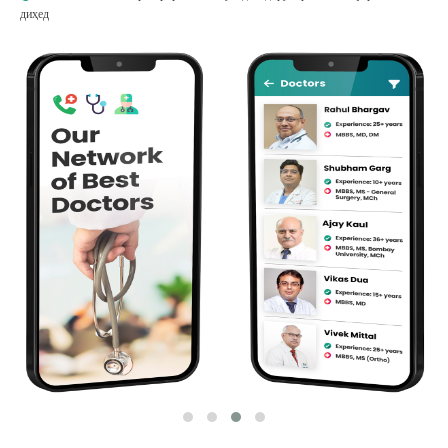
диҳед