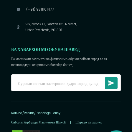
(+91) 9311101477
96, block C, Sector 65, Noida,
Uttar Pradesh, 201301
БА ХАБАРХОИ МО ОБУНА ШАВЕД
Ба маслиҳати саломатӣ ва фитнеси мо обунаи ройгон гиред ва аз
пешниҳодҳои охирини мо бохабар бошед
Refund/Return/Exchange Policy
Сиёсати Корбурди Маълумоти Шахсӣ
|
Шартҳо ва шартҳо