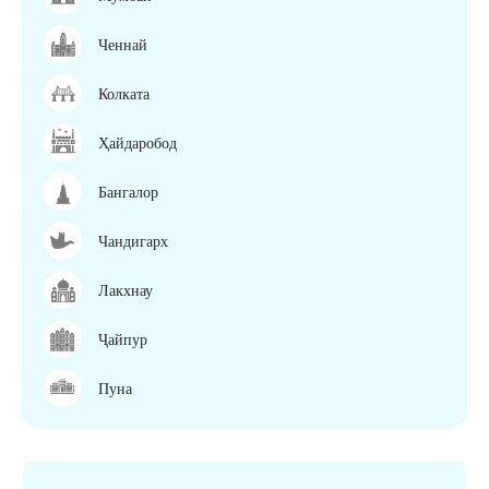
Ченнай
Колката
Ҳайдаробод
Бангалор
Чандигарх
Лакхнау
Ҷайпур
Пуна