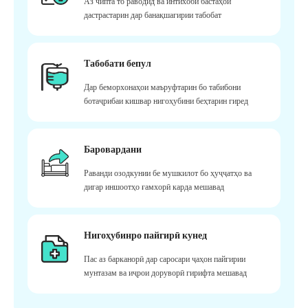
Аз чипта то раводид ва интихоби бастаҳои
дастрастарин дар банақшагирии табобат
Табобати бепул
Дар беморхонаҳои маъруфтарин бо табибони
ботаҷрибаи кишвар нигоҳубини беҳтарин гиред
Баровардани
Раванди озодкунии бе мушкилот бо ҳуҷҷатҳо ва
дигар иншоотҳо ғамхорӣ карда мешавад
Нигоҳубинро пайгирӣ кунед
Пас аз барканорӣ дар саросари ҷаҳон пайгирии
мунтазам ва иҷрои доруворӣ гирифта мешавад