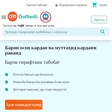
shopping_cart
Тартиби пайгирӣ
Воридшавии шарикон
Ароба
menu
Даромад
*
Ҷустуҷӯ дар
Tajik
Забонро аз боло иваз кунед.
Барои осон кардан ва муттаҳид кардани
раванд
Барои гирифтани табобат
Истгоҳи бароҳат дар беморхона
Интихоби беморхона мувофиқи буҷаи шумо
Дастгирии ҳама вақт дар соҳаи тандурустӣ
Ҳоло машварат кунед