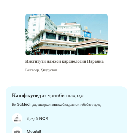
Институти илмҳои кардиологии Нараяна
Бангалор
,
Ҳиндустон
Кашф кунед
аз ҷониби шаҳрҳо
Бо GoMedii дар шаҳрҳои интихобкардаатон табобат гиред
Деҳлӣ NCR
Мумбай