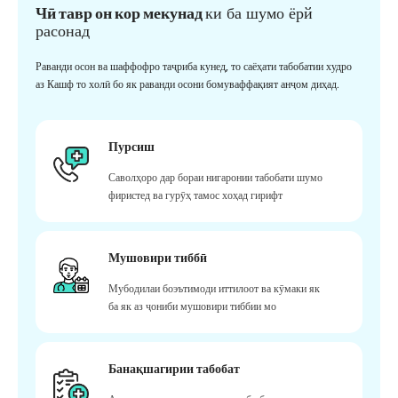
Чӣ тавр он кор мекунад
ки ба шумо ёрй
расонад
Раванди осон ва шаффофро таҷриба кунед, то саёҳати табобатии худро
аз Кашф то холӣ бо як раванди осони бомуваффақият анҷом диҳад.
Пурсиш
Саволҳоро дар бораи нигаронии табобати шумо
фиристед ва гурӯҳ тамос хоҳад гирифт
Мушовири тиббӣ
Мубодилаи боэътимоди иттилоот ва кӯмаки як
ба як аз ҷониби мушовири тиббии мо
Банақшагирии табобат