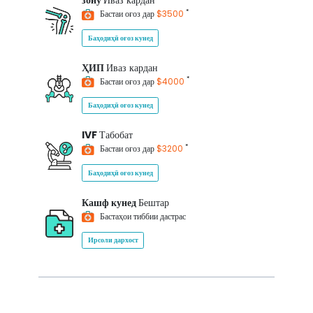
зону
Иваз кардан
*
Бастаи оғоз дар
$3500
Баҳодиҳӣ оғоз кунед
ҲИП
Иваз кардан
*
Бастаи оғоз дар
$4000
Баҳодиҳӣ оғоз кунед
IVF
Табобат
*
Бастаи оғоз дар
$3200
Баҳодиҳӣ оғоз кунед
Кашф кунед
Бештар
Бастаҳои тиббии дастрас
Ирсоли дархост