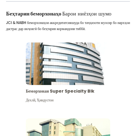
Беҳтарин беморхонаҳо
Барои ниёзҳои шумо
JCI & NABH беморхонаҳои аккредитатсияшуда бо таҷҳизоти муосир бо нархҳои
дастрас дар якҷоягӣ бо беҳтарин кормандони тиббӣ.
Беморхонаи Super Specialty Blk
Дехлй
,
Ҳиндустон