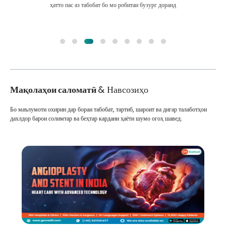
ҳатто пас аз табобат бо мо робитаи бузург доранд
Мақолаҳои саломатӣ
& Навсозиҳо
Бо маълумоти охирин дар бораи табобат, тартиб, шароит ва дигар талаботҳои
дахлдор барои солимтар ва беҳтар кардани ҳаёти шумо огоҳ шавед.