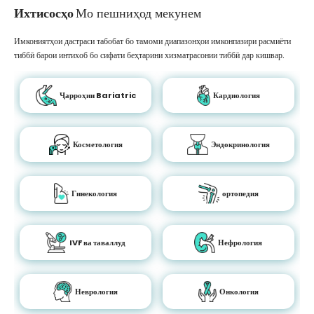
Ихтисосҳо
Мо пешниҳод мекунем
Имкониятҳои дастраси табобат бо тамоми диапазонҳои имконпазири расмиёти
тиббӣ барои интихоб бо сифати беҳтарини хизматрасонии тиббӣ дар кишвар.
Ҷарроҳии Bariatric
Кардиология
Косметология
Эндокринология
Гинекология
ортопедия
IVF ва таваллуд
Нефрология
Неврология
Онкология