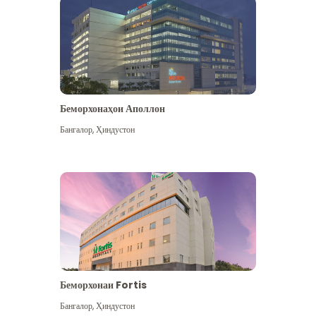
Беморхонаҳои Аполлон
Бангалор
,
Ҳиндустон
Бештар дидан
Беморхонаи Fortis
Бангалор
,
Ҳиндустон