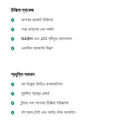
চিকিত্সা প্যাকেজ
আপনার বাজেটে চিকিৎসা
সেরা ডাক্তার এবং সার্জন
NABH এবং JCI স্বীকৃত হাসপাতাল
একাধিক পরামর্শের বিকল্প
প্রযুক্তি সমাধান
অন ডিমান্ড ভিডিও কনসালটেশন
সুরক্ষিত স্বাস্থ্য রেকর্ড
ট্র্যাক এবং আপনার চিকিত্সা পরিকল্পনা
বই ল্যাব টেস্ট এবং অর্ডার ঔষধ অনলাইন