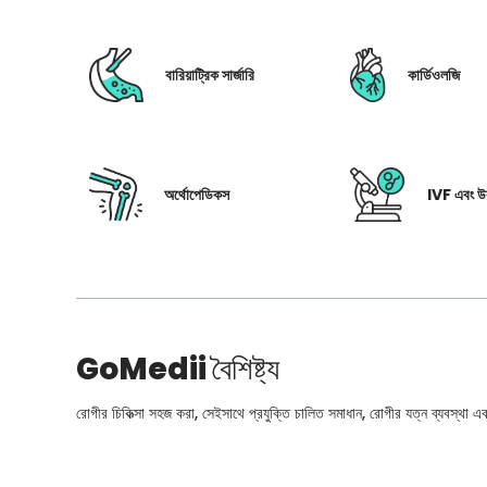
বারিয়াট্রিক সার্জারি
কার্ডিওলজি
অর্থোপেডিকস
IVF এবং উর
GoMedii
বৈশিষ্ট্য
রোগীর চিকিত্সা সহজ করা, সেইসাথে প্রযুক্তি চালিত সমাধান, রোগীর যত্ন ব্যবস্থা এবং