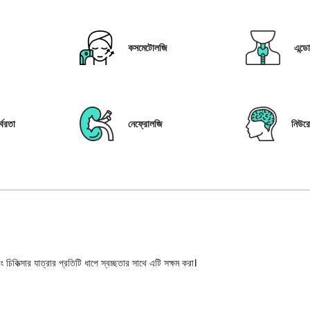
কসমেটোলজি
এন্ড
্বরতা
নেফ্রোলজি
নিউর
 চিকিত্সার যাত্রার প্রতিটি ধাপে স্বচ্ছতার সাথে এটি সক্ষম করা।