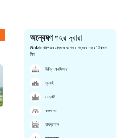
অন্বেষণ
শহর দ্বারা
GoMedii-এর মাধ্যমে আপনার পছন্দের শহরে চিকিৎসা
নিন
দিল্লি এনসিআর
মুম্বাই
চেন্নাই
কলকাতা
হায়দ্রাবাদ