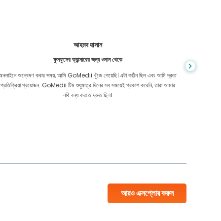
আহমদ হাসান
ফুসফুসের ক্যান্সারের জন্য ওমান থেকে
অনলাইনে অন্বেষণ করার সময়, আমি GoMedii খুঁজে পেয়েছি। এটা কঠিন ছিল এবং আমি দ্রুত
আমি কম্বোডি
প্রতিক্রিয়া প্রয়োজন. GoMedii টিম শুধুমাত্র দিনের সব সময়েই প্রকাশ করেনি, তারা আমার
এত ভাল সম
নথি বন্ধ করতে দ্রুত ছিল।
আরও এক্সপ্লোর করুন