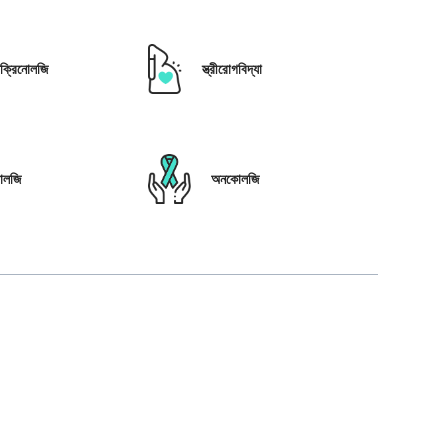
োক্রিনোলজি
স্ত্রীরোগবিদ্যা
োলজি
অনকোলজি