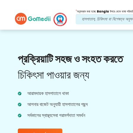
*
অনুসন্ধান করা হচ্ছে
Bangla
উপরে থেকে ভাষা পরিবর্ত
আমাদের সুবিধা
প্রক্রিয়াটি সহজ ও সংহত করতে
বহুভাষিক অ্যাপ
সমর্থন
চিকিৎসা পাওয়ার জন্য
আমাদের বহুভাষিক GoMedii অ্যাপটি ডাউনলোড করুন যা
আপনাকে আপনার চিকিত্সার যাত্রা আরও ভাল এবং নির্ভুলভাবে
নিরীক্ষণ এবং ট্র্যাক করতে সহায়তা করে।
আরামদায়ক হাসপাতালে থাকা
আপনার বাজেট অনুযায়ী হাসপাতালের পছন্দ
সর্বকালের স্বাস্থ্যসেবা পরামর্শদাতা সমর্থন