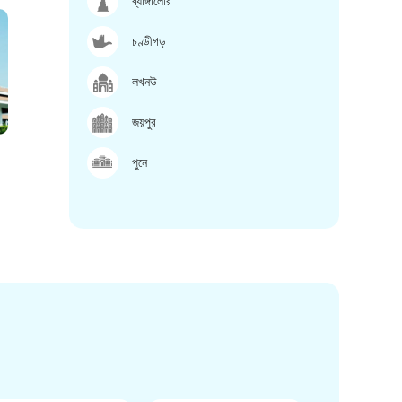
ব্যাঙ্গালোর
চণ্ডীগড়
লখনউ
জয়পুর
পুনে