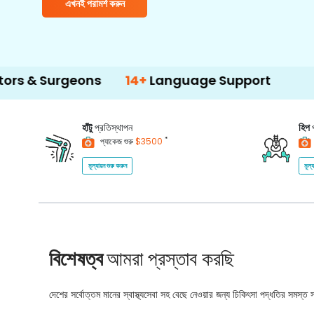
এখনই পরামর্শ করুন
rgeons
14+
Language Support
500+
Tre
হাঁটু
প্রতিস্থাপন
হিপ
*
প্যাকেজ শুরু
$3500
মূল্যায়ন শুরু করুন
মূল্
বিশেষত্ব
আমরা প্রস্তাব করছি
দেশের সর্বোত্তম মানের স্বাস্থ্যসেবা সহ বেছে নেওয়ার জন্য চিকিৎসা পদ্ধতির সমস্ত সম্