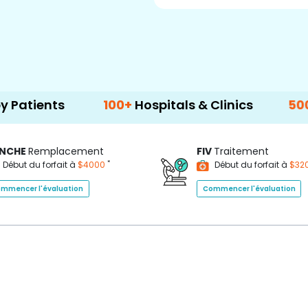
100+
Hospitals & Clinics
500+
Doctors
NCHE
Remplacement
FIV
Traitement
*
Début du forfait à
$4000
Début du forfait à
$32
mmencer l'évaluation
Commencer l'évaluation