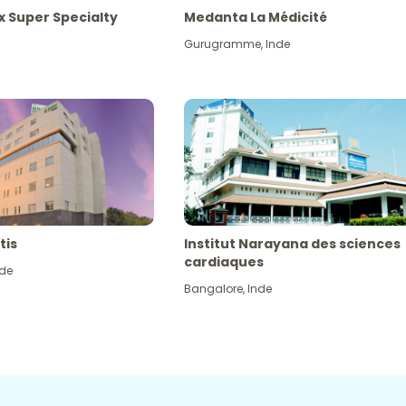
x Super Specialty
Medanta La Médicité
Gurugramme
,
Inde
tis
Institut Narayana des sciences
cardiaques
nde
Bangalore
,
Inde