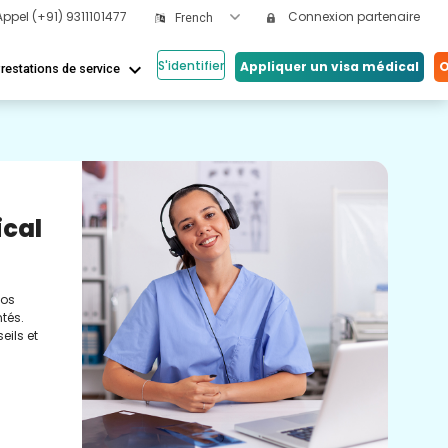
Appel
(+91) 9311101477
Connexion partenaire
French
S'identifier
keyboard_arrow_down
Appliquer un visa médical
O
restations de service
Nos
ical
Vi
Co
nos
Cons
tés.
méde
eils et
conc
réel
soin