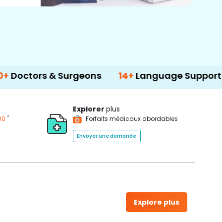
 & Surgeons
14+
Language Support
50
Explorer
plus
*
00
Forfaits médicaux abordables
Envoyer une demande
Explore plus