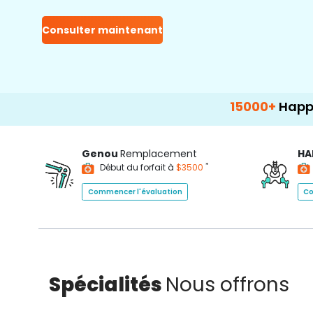
Consulter maintenant
15000+
Happy Patients
Genou
Remplacement
HA
*
Début du forfait à
$3500
Commencer l'évaluation
Co
Spécialités
Nous offrons