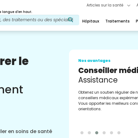
Articles sur la santé
 langue d'en haut.
Hôpitaux
Traitements
P
rer le
Nos avantages
Conseiller méd
Assistance
ement
Obtenez un soutien régulier de 
conseillers médicaux expérimen
Vous apporter les meilleurs cons
orientations.
ler en soins de santé