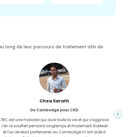
au long de leur parcours de traitement afin de
Chea Sarath
Du Cambodge pour CKD
L'IRC est une maladie qui dure toute la vie et qui s'aggrave.
On ne s
J'en ai souffert pendant longtemps et finalement GoMedii
quan
et l'un de leurs partenaires au Cambodge m'ont aidé à
n'avais 