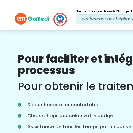
*
Recherche dans
French
Changer la
Pour faciliter et intég
Nos avantages
processus
Après traitement
Suivi des soins
Pour obtenir le trait
Bénéficiez d'une assistance médicale et
patient 24 heures sur 24, 7 jours sur 7,
grâce à notre équipe qui s'occupe de
Séjour hospitalier confortable
vos problèmes à tout moment. Mises à
jour régulières sur vos besoins de
Choix d'hôpitaux selon votre budget
traitement.
Assistance de tous les temps par un conseil