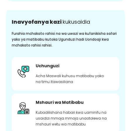
Inavyofanya kazi
kukusaidia
Furahia mchakato rahisi na wa uwazi wa kufanikisha safari
yako ya matibabu kutoka Ugunduzi hadi Uondoaji kwa
mchakato rahisi rahisi.
Uchunguzi
Acha Maswali kuhusu matibabu yako
na timu itawasiliana
Mshauri wa Matibabu
Kubadilishana habari kwa uaminifu na
usaidizi mmoja mmoja unaotolewa na
mshauri wetu wa matibabu