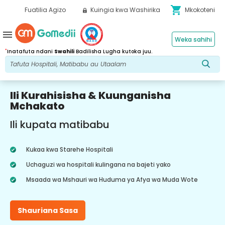
shopping_cart
Fuatilia Agizo
Kuingia kwa Washirika
Mkokoteni
menu
Weka sahihi
*
Inatafuta ndani
Swahili
Badilisha Lugha kutoka juu.
Ili Kurahisisha & Kuunganisha
Mchakato
Ili kupata matibabu
Kukaa kwa Starehe Hospitali
Uchaguzi wa hospitali kulingana na bajeti yako
Msaada wa Mshauri wa Huduma ya Afya wa Muda Wote
Shauriana Sasa