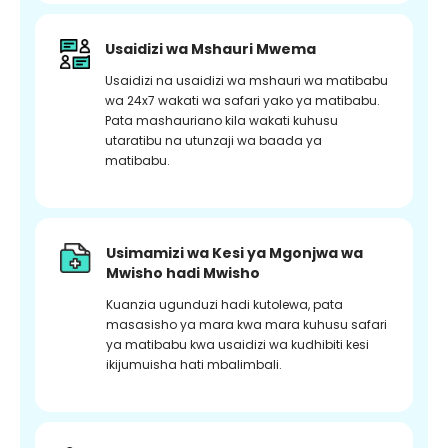
Usaidizi wa Mshauri Mwema
Usaidizi na usaidizi wa mshauri wa matibabu
wa 24x7 wakati wa safari yako ya matibabu.
Pata mashauriano kila wakati kuhusu
utaratibu na utunzaji wa baada ya
matibabu.
Usimamizi wa Kesi ya Mgonjwa wa
Mwisho hadi Mwisho
Kuanzia ugunduzi hadi kutolewa, pata
masasisho ya mara kwa mara kuhusu safari
ya matibabu kwa usaidizi wa kudhibiti kesi
ikijumuisha hati mbalimbali.