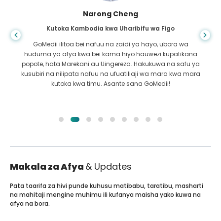
Shandha Das
Kutoka Bangladesh kwa Gastroenterology
Nimemshukuru mwanangu na timu mahiri ya GoMedii
ambao walinisaidia katika safari yangu kutoka
Bangladesh hadi India kutibiwa. Tulifanya chaguo sahihi
katika kuchagua GoMedii. Wao hata baada ya matibabu
huweka dhamana kubwa na sisi
Makala za Afya
& Updates
Pata taarifa za hivi punde kuhusu matibabu, taratibu, masharti
na mahitaji mengine muhimu ili kufanya maisha yako kuwa na
afya na bora.