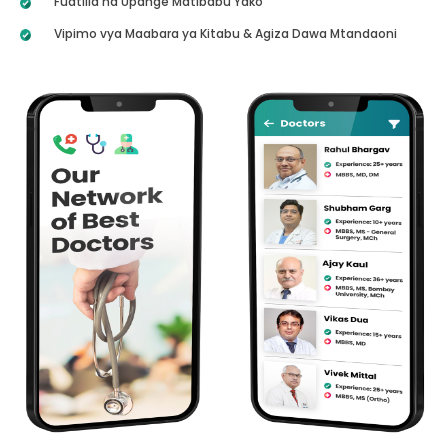
Fuatilia na Upange Matibabu Yako
Vipimo vya Maabara ya Kitabu & Agiza Dawa Mtandaoni