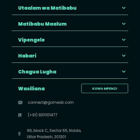
Utaalam wa Matibabu
Matibabu Maalum
Vipengele
Habari
Chagua Lugha
Wasiliana
KUWA MPENZI
connect@gomedii.com
(+91) 9311101477
96, block C, Sector 65, Noida,
Uttar Pradesh, 201301