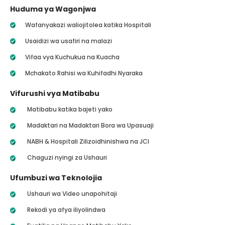
Huduma ya Wagonjwa
Wafanyakazi waliojitolea katika Hospitali
Usaidizi wa usafiri na malazi
Vifaa vya Kuchukua na Kuacha
Mchakato Rahisi wa Kuhifadhi Nyaraka
Vifurushi vya Matibabu
Matibabu katika bajeti yako
Madaktari na Madaktari Bora wa Upasuaji
NABH & Hospitali Zilizoidhinishwa na JCI
Chaguzi nyingi za Ushauri
Ufumbuzi wa Teknolojia
Ushauri wa Video unapohitaji
Rekodi ya afya iliyolindwa