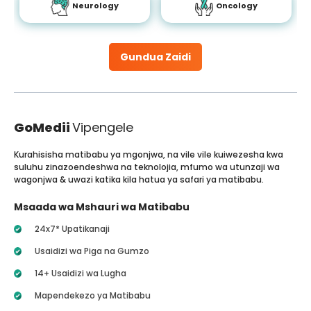
Neurology
Oncology
Gundua Zaidi
GoMedii
Vipengele
Kurahisisha matibabu ya mgonjwa, na vile vile kuiwezesha kwa
suluhu zinazoendeshwa na teknolojia, mfumo wa utunzaji wa
wagonjwa & uwazi katika kila hatua ya safari ya matibabu.
Msaada wa Mshauri wa Matibabu
24x7* Upatikanaji
Usaidizi wa Piga na Gumzo
14+ Usaidizi wa Lugha
Mapendekezo ya Matibabu