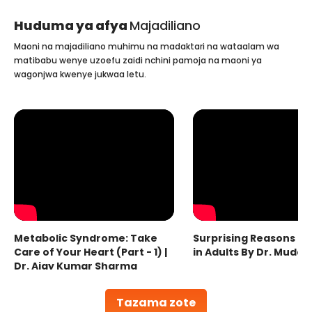
Huduma ya afya
Majadiliano
Maoni na majadiliano muhimu na madaktari na wataalam wa
matibabu wenye uzoefu zaidi nchini pamoja na maoni ya
wagonjwa kwenye jukwaa letu.
Metabolic Syndrome: Take
Surprising Reasons fo
Care of Your Heart (Part - 1) |
in Adults By Dr. Mudas
Dr. Ajay Kumar Sharma
Tazama zote