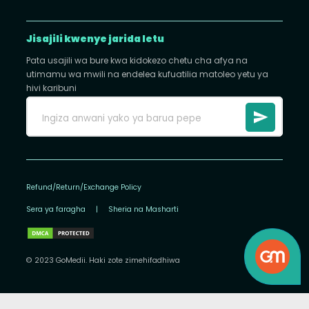
Jisajili kwenye jarida letu
Pata usajili wa bure kwa kidokezo chetu cha afya na
utimamu wa mwili na endelea kufuatilia matoleo yetu ya
hivi karibuni
Refund/Return/Exchange Policy
Sera ya faragha
|
Sheria na Masharti
© 2023 GoMedii. Haki zote zimehifadhiwa