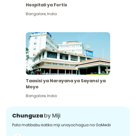
Hospitali ya Fortis
Bangalore
,
India
Taasisi ya Narayana ya Sayansi ya
Moyo
Bangalore
,
India
Chunguza
by Miji
Pata matibabu katika miji unayochagua na GoMedii