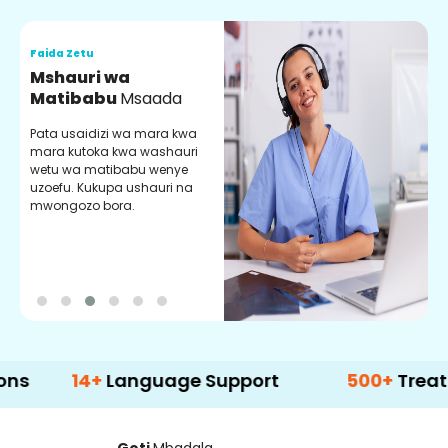
Faida Zetu
F
Mshauri wa
V
Matibabu
Msaada
U
Pata usaidizi wa mara kwa
U
mara kutoka kwa washauri
m
wetu wa matibabu wenye
z
uzoefu. Kukupa ushauri na
w
mwongozo bora.
b
14+
Language Support
500+
Treatment Op