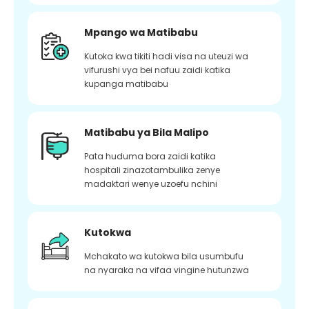
Mpango wa Matibabu
Kutoka kwa tikiti hadi visa na uteuzi wa
vifurushi vya bei nafuu zaidi katika
kupanga matibabu
Matibabu ya Bila Malipo
Pata huduma bora zaidi katika
hospitali zinazotambulika zenye
madaktari wenye uzoefu nchini
Kutokwa
Mchakato wa kutokwa bila usumbufu
na nyaraka na vifaa vingine hutunzwa