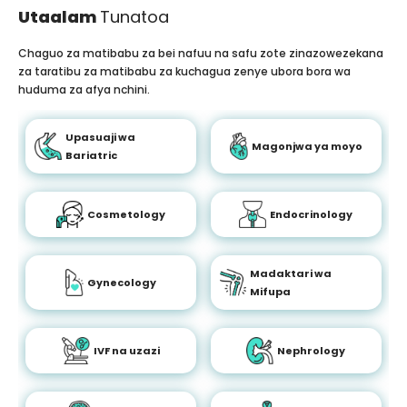
Utaalam
Tunatoa
Chaguo za matibabu za bei nafuu na safu zote zinazowezekana
za taratibu za matibabu za kuchagua zenye ubora bora wa
huduma za afya nchini.
Upasuaji wa
Magonjwa ya moyo
Bariatric
Cosmetology
Endocrinology
Madaktari wa
Gynecology
Mifupa
IVF na uzazi
Nephrology