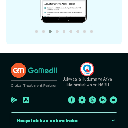
Jukwaa la Huduma ya Afya
lililothibitishwa na NABH
Hospitali kuu nchini India