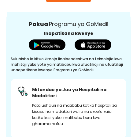
Pakua
Programu ya GoMedii
Inapatikana kwenye
Suluhisho la kituo kimoja linaloendeshwa na teknolojia kwa
mahitaji yako yote ya matibabu kwa ufuatiliaji na ufuatiliaji
unaopatikana kwenye Programu ya GoMedii.
Mitandao ya Juu ya Hospitali na
Madaktari
Pata ushauri na matibabu katika hospitali za
kisasa na madaktari walio na uzoefu zaidi
katika kesi yako. matibabu bora kwa
gharama nafuu.