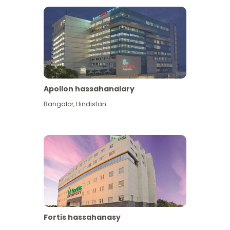
Apollon hassahanalary
Has giňişleýin gör
Bangalor
,
Hindistan
Fortis hassahanasy