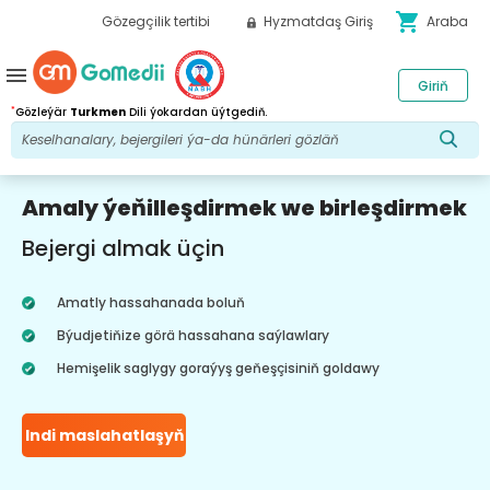
shopping_cart
Gözegçilik tertibi
Hyzmatdaş Giriş
Araba
menu
Giriň
*
Gözleýär
Turkmen
Dili ýokardan üýtgediň.
Amaly ýeňilleşdirmek we birleşdirmek
Bejergi almak üçin
Amatly hassahanada boluň
Býudjetiňize görä hassahana saýlawlary
Hemişelik saglygy goraýyş geňeşçisiniň goldawy
Indi maslahatlaşyň