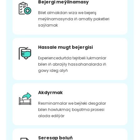
Bejergi meýilnamasy
Bilet almakdan wiza we bejeriş
meýilnamasynda iň amatly paketleri
saýlamak
Hassale mugt bejergisi
Experiencedurtda tejribeli lukmanlar
bilen iň abraýly hassahanalarda iň
gowy ideg alyň
Akdyrmak
Resminamalar we beýleki desgalar
bilen howlukmaç boşatma prosesi
alada edilýär
Seresap boluň