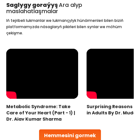
Saglygy goraýyş
Ara alyp
maslahatlaşmalar
Iň tejribeli lukmanlar we lukmançylyk hünärmenleri bilen biziň
platformamyzda näsaglaryň pikirleri bilen synlar we möhüm
çekişme.
Metabolic Syndrome: Take
Surprising Reasons fo
Care of Your Heart (Part - 1) |
in Adults By Dr. Mudas
Dr. Ajay Kumar Sharma
Hemmesini gormek