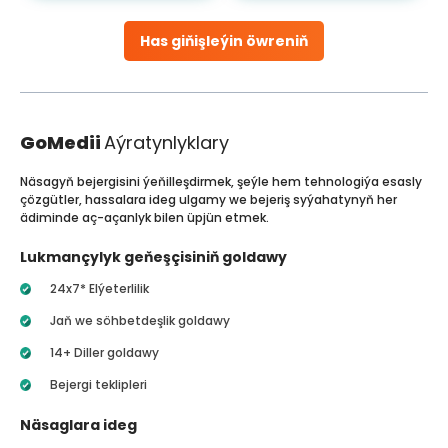
Has giňişleýin öwreniň
GoMedii
Aýratynlyklary
Näsagyň bejergisini ýeňilleşdirmek, şeýle hem tehnologiýa esasly
çözgütler, hassalara ideg ulgamy we bejeriş syýahatynyň her
ädiminde aç-açanlyk bilen üpjün etmek.
Lukmançylyk geňeşçisiniň goldawy
24x7* Elýeterlilik
Jaň we söhbetdeşlik goldawy
14+ Diller goldawy
Bejergi teklipleri
Näsaglara ideg