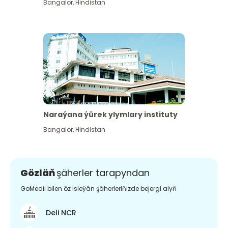
Bangalor
,
Hindistan
Naraýana ýürek ylymlary instituty
Bangalor
,
Hindistan
Gözläň
şäherler tarapyndan
GoMedii bilen öz isleýän şäherleriňizde bejergi alyň
Deli NCR