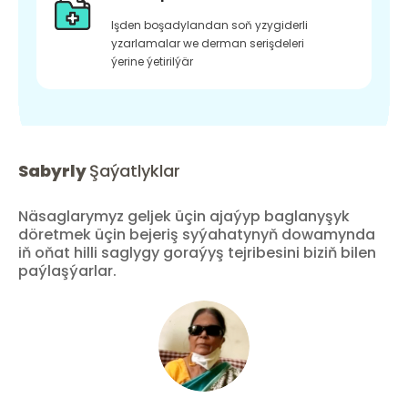
Işden boşadylandan soň yzygiderli
yzarlamalar we derman serişdeleri
ýerine ýetirilýär
Sabyrly
Şaýatlyklar
Näsaglarymyz geljek üçin ajaýyp baglanyşyk
döretmek üçin bejeriş syýahatynyň dowamynda
iň oňat hilli saglygy goraýyş tejribesini biziň bilen
paýlaşýarlar.