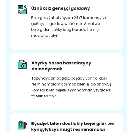
Üznüksiz geňeşçi goldawy
Bejergi syýahatyňyzda 24x7 lukmançylyk
geňeşçisi goldaw we kömek. Amal we
bejergiden soňky ideg barada hemişe
maslahat alyň.
Ahyrky hassa hassalaryny
dolandyrmak
Tapyndydan başlap, boşadylýança, dürli
resminamalary goşmak bilen, iş dolandyryş
kömegi bilen bejeriş syýahatynda yzygiderli
täzelikleri alyň.
Býudjet bilen dostlukly bejergiler we
kynçylyksyz mugt resminamalar