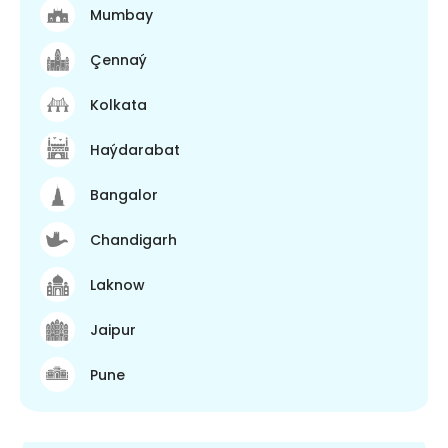
Mumbay
Çennaý
Kolkata
Haýdarabat
Bangalor
Chandigarh
Laknow
Jaipur
Pune