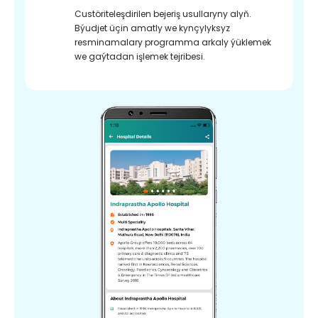
Custöriteleşdirilen bejeriş usullaryny alyň.
Býudjet üçin amatly we kynçylyksyz
resminamalary programma arkaly ýüklemek
we gaýtadan işlemek tejribesi.