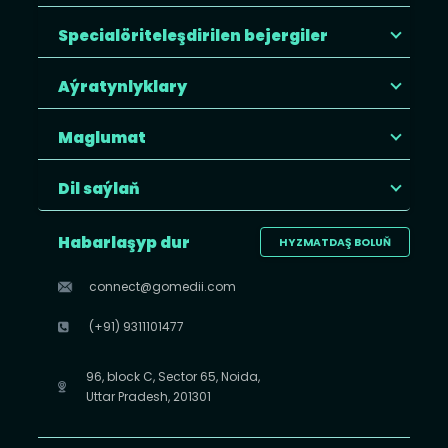
Specialöriteleşdirilen bejergiler
Aýratynlyklary
Maglumat
Dil saýlaň
Habarlaşyp dur
HYZMATDAŞ BOLUŇ
connect@gomedii.com
(+91) 9311101477
96, block C, Sector 65, Noida,
Uttar Pradesh, 201301