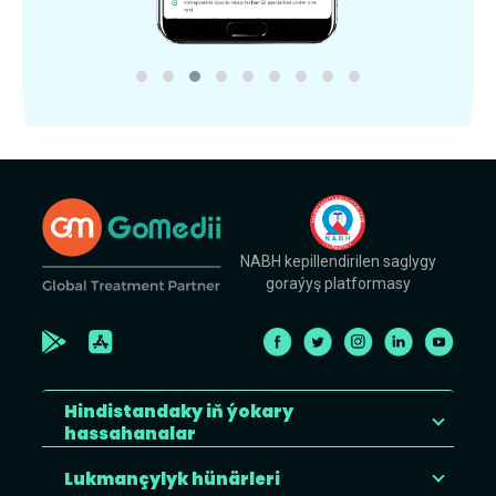
NABH kepillendirilen saglygy
goraýyş platformasy
Hindistandaky iň ýokary
hassahanalar
Lukmançylyk hünärleri