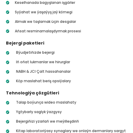
Keselhanada bagyşlanan işgärler
Syýahat we ýaşaýyş jaý kömegi
Almak we taşlamak üçin desgalar
Aňsat resminamalaşdyrmak prosesi
Bejergi paketleri
Býudjetiňizde bejergi
Iň oňat lukmanlar we hirurglar
NABH & JCI Çalt hassahanalar
Köp maslahat beriş opsiýalary
Tehnologiýa çözgütleri
Talap boýunça wideo maslahaty
Ygtybarly saglyk ýazgysy
Bejergiňizi yzarlaň we meýilleşdiriň
Kitap laboratoriýasy synaglary we onlaýn dermanlary sargyt