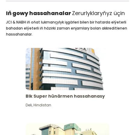
Iň gowy hassahanalar
Zerurlyklaryňyz üçin
JCI & NABH iň oňat lukmançylyk işgärleri bilen bir hatarda elýeterli
bahadan elýeterli iň häzirki zaman enjamlary bolan akkreditlenen
hassahanalar.
Blk Super hünärmen hassahanasy
Deli
,
Hindistan