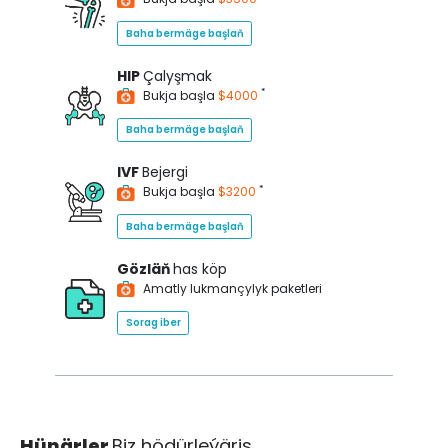
Baha bermäge başlaň
HIP
Çalyşmak
*
Bukja başla
$4000
Baha bermäge başlaň
IVF
Bejergi
*
Bukja başla
$3200
Baha bermäge başlaň
Gözläň
has köp
Amatly lukmançylyk paketleri
Sorag iber
Hünärler
Biz hödürleýäris