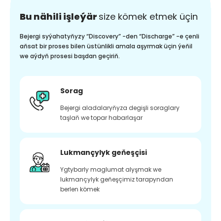
Bu nähili işleýär
size kömek etmek üçin
Bejergi syýahatyňyzy “Discovery” -den “Discharge” -e çenli
aňsat bir proses bilen üstünlikli amala aşyrmak üçin ýeňil
we aýdyň prosesi başdan geçiriň.
Sorag
Bejergi aladalaryňyza degişli soraglary
taşlaň we topar habarlaşar
Lukmançylyk geňeşçisi
Ygtybarly maglumat alyşmak we
lukmançylyk geňeşçimiz tarapyndan
berlen kömek