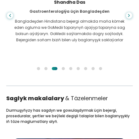
Shandha Das
Gastroenterologiýa üçin Bangladeşden
Bangladeşden Hindistana bejergi almakda maňa kömek
eden ogluma we GoMedii toparynyň ajaýyp toparyna sag
bolsun aýdýaryn. GoMedii saýlamakda dogry saýladyk.
Bejergiden soňam biziň bilen uly baglanyşyk saklaýarlar
Saglyk makalalary
& Täzelenmeler
Durmuşyňyzy has sagdyn we gowulaşdyrmak üçin bejergi,
proseduralar, şertler we beýleki degişli talaplar bilen baglanyşykly
iň täze maglumatlary alyň.