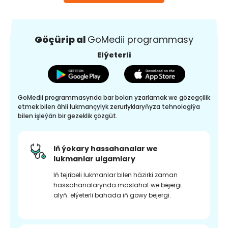
Göçürip al
GoMedii programmasy
Elýeterli
GoMedii programmasynda bar bolan yzarlamak we gözegçilik
etmek bilen ähli lukmançylyk zerurlyklaryňyza tehnologiýa
bilen işleýän bir gezeklik çözgüt.
Iň ýokary hassahanalar we
lukmanlar ulgamlary
Iň tejribeli lukmanlar bilen häzirki zaman
hassahanalarynda maslahat we bejergi
alyň. elýeterli bahada iň gowy bejergi.