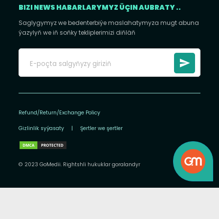
BIZI NEWS HABARLARYMYZ ÜÇIN AUBRATY ..
Saglygymyz we bedenterbiýe maslahatymyza mugt abuna
ýazylyň we iň soňky tekliplerimizi diňläň
Refund/Return/Exchange Policy
Gizlinlik syýasaty
|
Şertler we şertler
© 2023 GoMedii. Rightshli hukuklar goralandyr