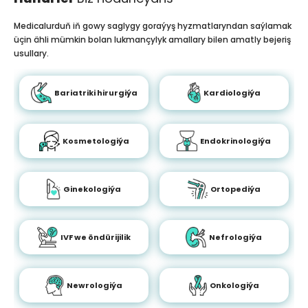
Medicalurduň iň gowy saglygy goraýyş hyzmatlaryndan saýlamak
üçin ähli mümkin bolan lukmançylyk amallary bilen amatly bejeriş
usullary.
Bariatriki hirurgiýa
Kardiologiýa
Kosmetologiýa
Endokrinologiýa
Ginekologiýa
Ortopediýa
IVF we öndürijilik
Nefrologiýa
Newrologiýa
Onkologiýa