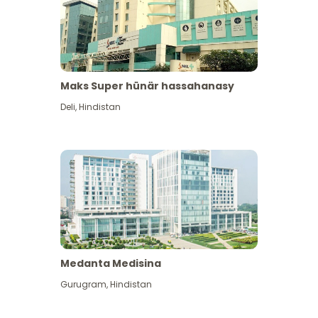
Maks Super hünär hassahanasy
Deli
,
Hindistan
Medanta Medisina
Gurugram
,
Hindistan