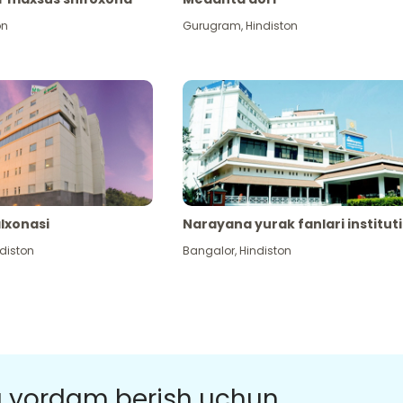
on
Gurugram
,
Hindiston
alxonasi
Narayana yurak fanlari instituti
diston
Bangalor
,
Hindiston
a yordam berish uchun