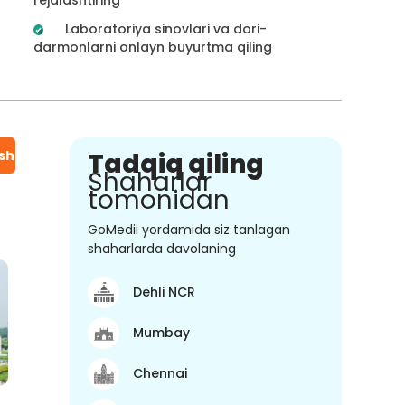
Laboratoriya sinovlari va dori-
darmonlarni onlayn buyurtma qiling
ish
Tadqiq qiling
Shaharlar
tomonidan
GoMedii yordamida siz tanlagan
shaharlarda davolaning
Dehli NCR
Mumbay
Chennai