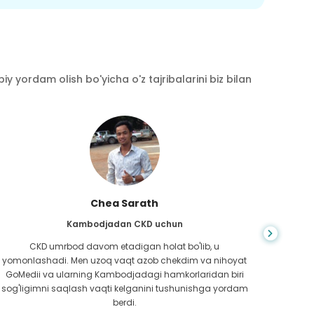
y yordam olish bo'yicha o'z tajribalarini biz bilan
Chea Sarath
Kambodjadan CKD uchun
CKD umrbod davom etadigan holat bo'lib, u
Hayot
yomonlashadi. Men uzoq vaqt azob chekdim va nihoyat
bilm
GoMedii va ularning Kambodjadagi hamkorlaridan biri
boradi
sog'ligimni saqlash vaqti kelganini tushunishga yordam
ed
berdi.
Bang