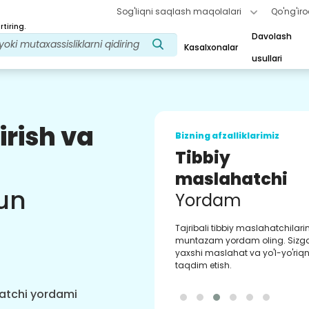
Sog'liqni saqlash maqolalari
Qo'ng'iro
tiring.
Davolash
Kasalxonalar
usullari
irish va
Bizning afzalliklarimiz
Tibbiy
maslahatchi
un
Yordam
Tajribali tibbiy maslahatchilar
muntazam yordam oling. Sizg
yaxshi maslahat va yo'l-yo'riqn
taqdim etish.
hatchi yordami