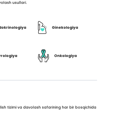
lash usullari.
dokrinologiya
Ginekologiya
rologiya
Onkologiya
ish tizimi va davolash safarining har bir bosqichida