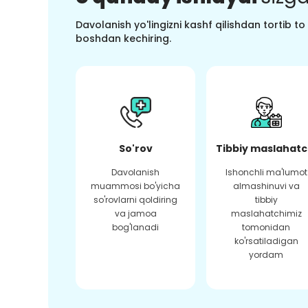
Davolanish yo'lingizni kashf qilishdan tortib t
boshdan kechiring.
So'rov
Tibbiy maslahatc
Davolanish
Ishonchli ma'lumot
muammosi bo'yicha
almashinuvi va
so'rovlarni qoldiring
tibbiy
va jamoa
maslahatchimiz
bog'lanadi
tomonidan
ko'rsatiladigan
yordam