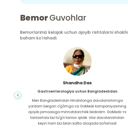
Bemor
Guvohlar
Bemorlarimiz kelajak uchun ajoyib rishtalarni shaklla
baham ko'rishadi.
Shandha Das
an
Gastroenterologiya uchun Bangladeshdan
bundan
Men Bangladeshdan Hindistonga davolanishimga
ini hech
yordam bergan o'g'limga va GoMedii kompaniyasining
 topib
ajoyib jamoasiga minnatdorchilik bildirdim. GoMedii-ni
aning
tanlashda biz to'g'ri tanlov qildik. Ular davolanishdan
ga katta
keyin ham biz bilan katta aloqada bo'lishadi