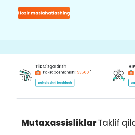
Hozir maslahatlashing
15000+
Tiz
O'zgartirish
HI
*
Paket boshlanishi:
$3500
Baholashni boshlash
Ba
Mutaxassisliklar
Taklif qi