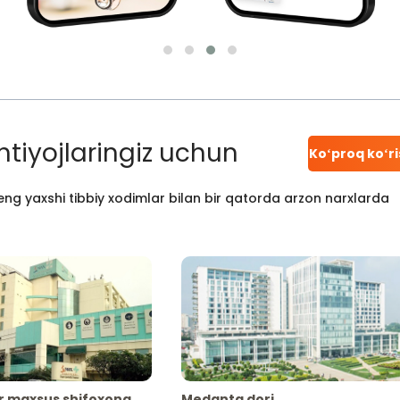
htiyojlaringiz uchun
Koʻproq koʻr
ng yaxshi tibbiy xodimlar bilan bir qatorda arzon narxlarda
r maxsus shifoxona
Medanta dori