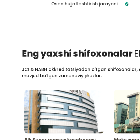
Oson hujjatlashtirish jarayoni
Eng yaxshi shifoxonalar
E
JCI & NABH akkreditatsiyadan o'tgan shifoxonalar, e
mavjud bo'lgan zamonaviy jihozlar.
Blk Super maxsus kasalxonasi
Maks supe