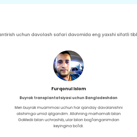
ntirish uchun davolash safari davomida eng yaxshi sifatli tibbi
Furqonul Islom
Buyrak transplantatsiyasi uchun Bangladeshdan
Men buyrak muammosi uchun har qanday davolanishni
olishimga umid qilgandim. Allohning marhamati bilan
GoMedii bilan uchrashib, ular bilan bog'langanimdan
keyingina bo'ldi.