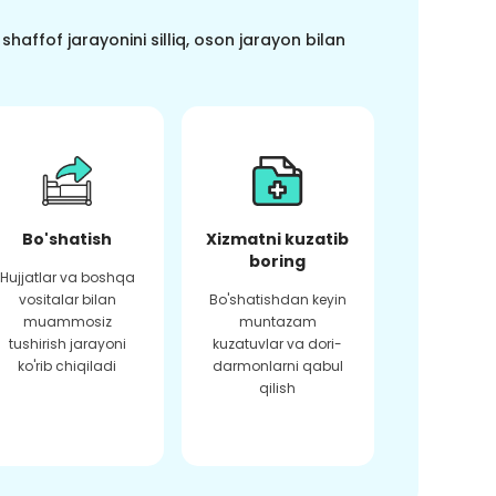
haffof jarayonini silliq, oson jarayon bilan
Bo'shatish
Xizmatni kuzatib
boring
Hujjatlar va boshqa
vositalar bilan
Bo'shatishdan keyin
muammosiz
muntazam
tushirish jarayoni
kuzatuvlar va dori-
ko'rib chiqiladi
darmonlarni qabul
qilish