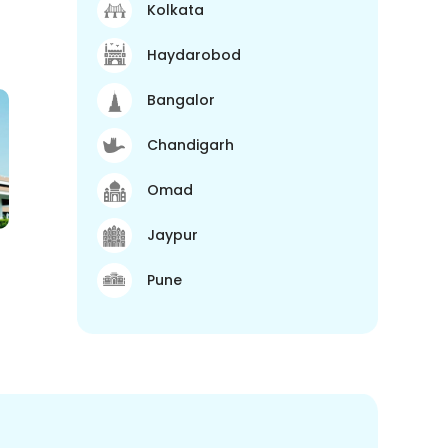
Kolkata
Haydarobod
Bangalor
Chandigarh
Omad
Jaypur
Pune