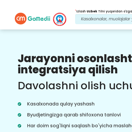
*
Izlash
Uzbek
Tilni yuqoridan o'zgar
Jarayonni osonlasht
Bizning afzalliklarimiz
integratsiya qilish
Davolanishdan
keyingi
kuzatuv
Davolashni olish uch
parvarishi
Bizning jamoamiz bilan har doim
muammolaringizni hal qilish uchun
Kasalxonada qulay yashash
24x7 tibbiy va bemorlarni qo'llab-
quvvatlang. Davolanish ehtiyojlaringiz
Byudjetingizga qarab shifoxona tanlovi
haqida muntazam yangilanishlar.
Har doim sog'liqni saqlash bo'yicha masla