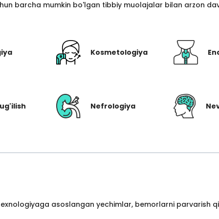
hun barcha mumkin bo'lgan tibbiy muolajalar bilan arzon davo
giya
Kosmetologiya
En
ug'ilish
Nefrologiya
Nev
 texnologiyaga asoslangan yechimlar, bemorlarni parvarish qil