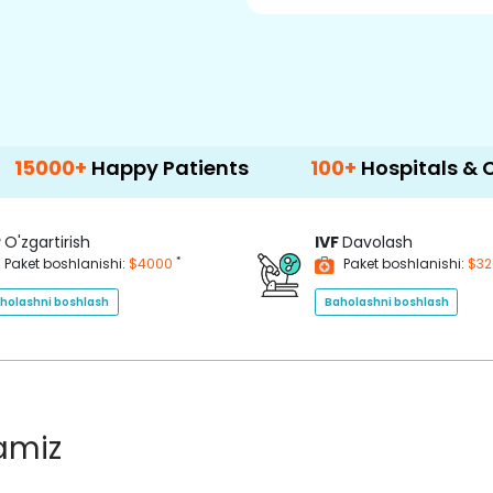
Happy Patients
100+
Hospitals & Clinics
P
O'zgartirish
IVF
Davolash
*
Paket boshlanishi:
$4000
Paket boshlanishi:
$3
holashni boshlash
Baholashni boshlash
lamiz