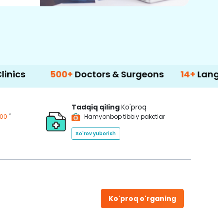
500+
Doctors & Surgeons
14+
Language Su
Tadqiq qiling
Ko'proq
*
200
Hamyonbop tibbiy paketlar
So'rov yuborish
Ko'proq o'rganing