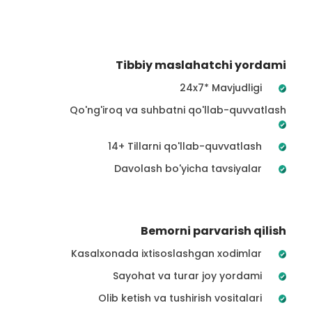
Tibbiy maslahatchi yordami
24x7* Mavjudligi
Qo'ng'iroq va suhbatni qo'llab-quvvatlash
14+ Tillarni qo'llab-quvvatlash
Davolash bo'yicha tavsiyalar
Bemorni parvarish qilish
Kasalxonada ixtisoslashgan xodimlar
Sayohat va turar joy yordami
Olib ketish va tushirish vositalari