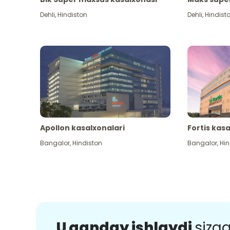
Dehli
,
Hindiston
Dehli
,
Hindist
Apollon kasalxonalari
Fortis kas
Bangalor
,
Hindiston
Bangalor
,
Hin
U qanday ishlaydi
sizg