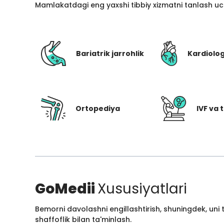
Mamlakatdagi eng yaxshi tibbiy xizmatni tanlash uc
Bariatrik jarrohlik
Kardiolo
Ortopediya
IVF va t
GoMedii
Xususiyatlari
Bemorni davolashni engillashtirish, shuningdek, uni
shaffoflik bilan ta'minlash.