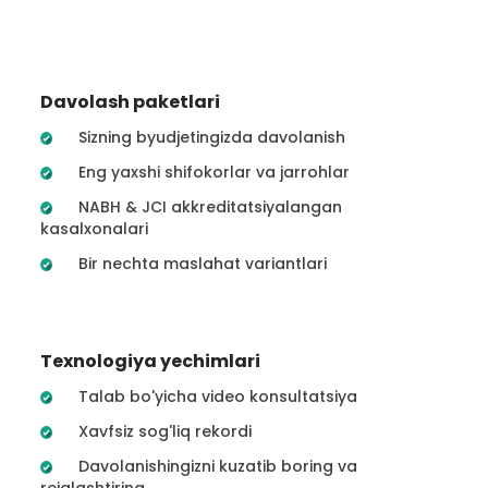
Davolash paketlari
Sizning byudjetingizda davolanish
Eng yaxshi shifokorlar va jarrohlar
NABH & JCI akkreditatsiyalangan
kasalxonalari
Bir nechta maslahat variantlari
Texnologiya yechimlari
Talab bo'yicha video konsultatsiya
Xavfsiz sog'liq rekordi
Davolanishingizni kuzatib boring va
rejalashtiring