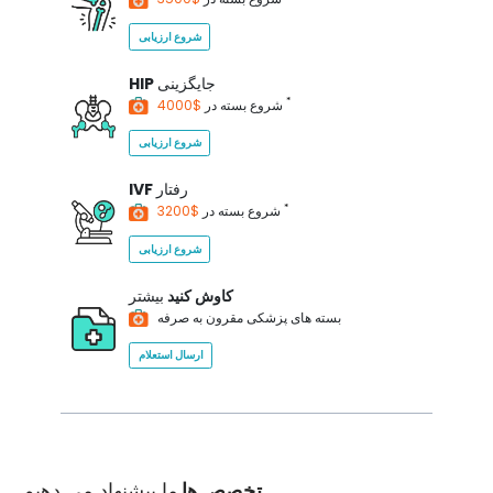
شروع ارزیابی
جایگزینی
HIP
*
$4000
شروع بسته در
شروع ارزیابی
رفتار
IVF
*
$3200
شروع بسته در
شروع ارزیابی
کاوش کنید
بیشتر
بسته های پزشکی مقرون به صرفه
ارسال استعلام
تخصص ها
ما پیشنهاد می دهیم