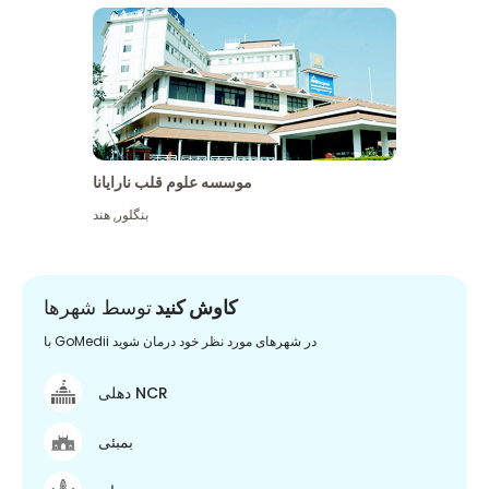
موسسه علوم قلب نارایانا
بنگلور
,
هند
کاوش کنید
توسط شهرها
با GoMedii در شهرهای مورد نظر خود درمان شوید
دهلی NCR
بمبئی