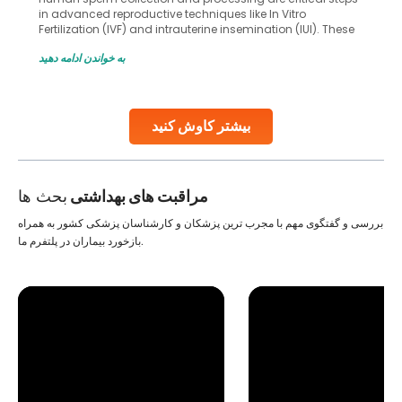
in advanced reproductive techniques like In Vitro
Fertilization (IVF) and intrauterine insemination (IUI). These
methods enable medical professionals to tackle fertility
به خواندن ادامه دهید
challenges and help couples achieve their dream of
parenthood. Skilled technicians collect sperm using
specialized procedures to ensure optimal quality. Once
collected, they process the
بیشتر کاوش کنید
Continue Reading
مراقبت های بهداشتی
بحث ها
بررسی و گفتگوی مهم با مجرب ترین پزشکان و کارشناسان پزشکی کشور به همراه
بازخورد بیماران در پلتفرم ما.