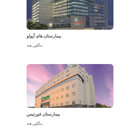
بیمارستان های آپولو
بنگلور
,
هند
بیشتر ببینید
بیمارستان فورتیس
بنگلور
,
هند