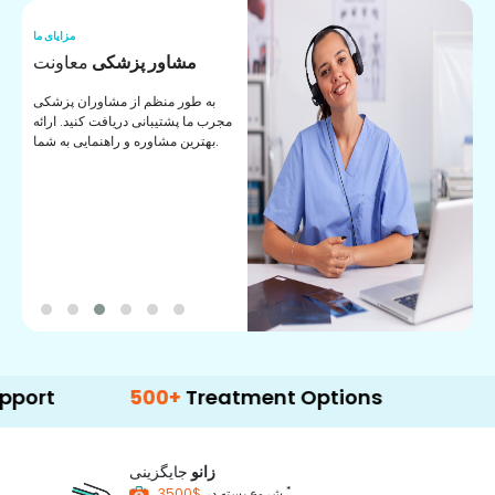
ما
مزایای ما
ا
مشاور پزشکی
معاونت
ن
به طور منظم از مشاوران پزشکی
ان
مجرب ما پشتیبانی دریافت کنید. ارائه
ی
بهترین مشاوره و راهنمایی به شما.
500+
Treatment Options
زانو
جایگزینی
*
$3500
شروع بسته در