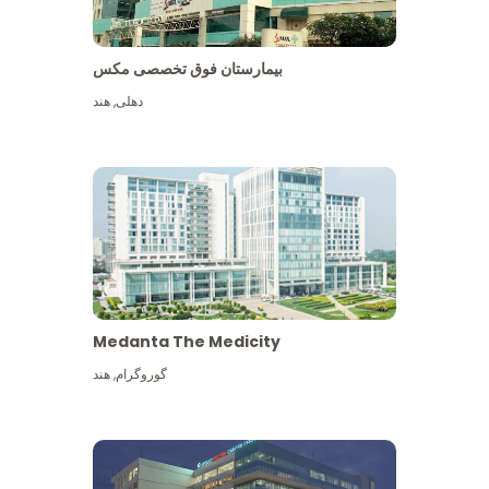
بیمارستان فوق تخصصی مکس
دهلی
,
هند
Medanta The Medicity
گوروگرام
,
هند