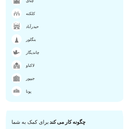
چنای
کلکته
حیدرآباد
بنگلور
چاندیگار
لاکناو
جیپور
پونا
چگونه کار می کند
برای کمک به شما